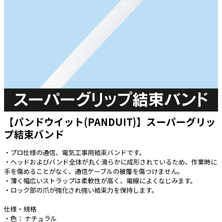
太陽光発電工事
エアコン・換気扇・空調資材
太陽光発電ケーブル・コネクタ・関連資
ホテル・病院向け
材/機器
電源ケーブル／コネクタ／分電盤／ブレ
ーカ
照明・照明器具
電源タップ・延長コード
スイッチ・コンセント（配線器具）
【パンドウイット(PANDUIT)】スーパーグリッ
PF管/FEP管/CD管/情報線保護管
プ結束バンド
ボックス・ビニル電線管付属品・引き込
みカバー
・プロ仕様の通信、電気工事用結束バンドです。
・ヘッドおよびバンド全体が丸く滑らかに成形されているため、作業時に
工具関連
手を傷めることがなく、通信ケーブルの被覆を傷つけません。
・薄く幅広いストラップは柔軟性が高く、電線によくなじみます。
EV充電設備工事関連
・ロック部の爪が強化され強い結束力を保持します。
感染症関連
仕様・規格
・色： ナチュラル
その他