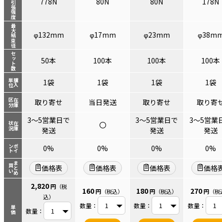
ループ引張強度
778N
80N
80N
178N
最大結束径
φ132mm
φ17mm
φ23mm
φ38m
セット数
50本
100本
100本
100本
単位
購入
1袋
1袋
1袋
1袋
区分
在庫
取り寄せ
当日発送
取り寄せ
取り寄
3～5営業日で
3～5営業日で
3～5営業
〇
状況
在庫
発送
発送
発送
ント
ポイ
0%
0%
0%
0%
まとめ
買い
価格表
価格表
価格表
価格
2,820
円
（税
160
180
270
円
（税込）
円
（税込）
円
（税
込）
数量：
数量：
数量：
単価
数量：