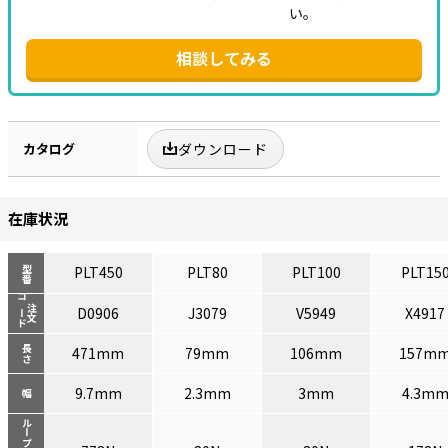
い。
相談してみる
カタログ
ダウンロード
在庫状況
PLT450
PLT80
PLT100
PLT15
型番
コード
注文
D0906
J3079
V5949
X4917
長さ
471mm
79mm
106mm
157m
9.7mm
2.3mm
3mm
4.3m
幅