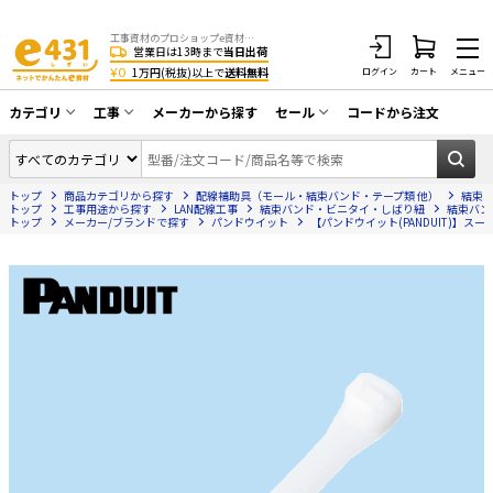
工事資材のプロショップe資材 CATV・アンテナ・防犯・光・LAN・電気・空調工事など
営業日は13時まで
当日出荷
¥0
1万円(税抜)以上で
送料無料
ログイン
カート
メニュー
カテゴリ
工事
メーカーから探す
セール
コードから注文
同軸ケーブル／テレビ用接栓／関連工具
CATV・アンテナ工事
在庫一掃セール
アンテナ・取付金具・ブースター／CATV
トップ
商品カテゴリから探す
配線補助具（モール・結束バンド・テープ類 他）
結束
光工事・FTTH工事
部材類
トップ
工事用途から探す
LAN配線工事
結束バンド・ビニタイ・しばり紐
結束バン
トップ
メーカー/ブランドで探す
パンドウイット
【パンドウイット(PANDUIT)】スー
配線補助具（モール・結束バンド・テー
エアコン・換気扇工事
プ類 他）
防犯カメラ工事
防犯工事関連
LAN配線工事
HDMIケーブル・周辺機器／RCAケーブル
電話工事
電話線／コネクタ／アダプタ
電気配管工事
光ファイバー・融着接続機関連
EV充電設備工事
LANケーブル・コネクタ・関連資材/機器
照明設置工事
ネットワーク機器