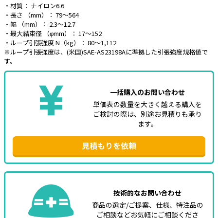
・材質： ナイロン6.6
・長さ （mm）： 79～564
e431オリジナル
・幅 （mm）： 2.3～12.7
・最大結束径 （φmm）： 17～152
暑さ対策
・ループ引張強度 N（kg）： 80～1,112
※ループ引張強度は、(米国)SAE-AS23198Aに準拠した引張強度規格値で
販売終了品
す。
一括購入のお問い合わせ
単価表の数量を大きく越える購入を
ご検討の際は、別途お見積りも承り
ます。
見積もりを依頼
技術的なお問い合わせ
商品の選定/ご提案、仕様、特注品の
ご相談などお気軽にご相談くださ