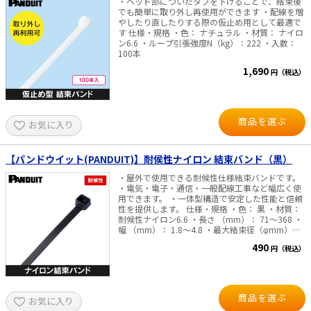
・ヘッド部についたタブを下げることで、結束後
でも簡単に取り外し再使用ができます ・配線を増
やしたり直したりする際の仮止め用として最適で
す 仕様・規格 ・色： ナチュラル ・材質： ナイロ
ン6.6 ・ループ引張強度N（kg）：222 ・入数：
100本
1,690
円（税込）
商品を選ぶ
お気に入り
【パンドウイット(PANDUIT)】耐侯性ナイロン 結束バンド（黒）
・屋外で使用できる耐候性仕様結束バンドです。
・電気・電子・通信・一般配線工事など幅広く使
用できます。 ・一体型構造で安定した性能と信頼
性を提供します。 仕様・規格 ・色： 黒 ・材質：
耐候性ナイロン6.6 ・長さ （mm）： 71～368 ・
幅 （mm）： 1.8～4.8 ・最大結束径（φmm）：
15～102 ・ループ引張強度 N（kg）： 36～222
490
円（税込）
商品を選ぶ
お気に入り