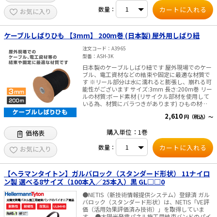
樹脂製のため紫外線（UV）と温度変化（高温・低
数量：
温）に弱いです。保管の際は太陽光が直接当たら
お気に入り
ない場所やカバーをかけて保管をお願いします。
ケーブルしばりひも 【3mm】 200m巻 (日本製) 屋外用しばり紐
注文コード
A3965
型番
ASH-3K
日本製のケーブルしばり紐です 屋外現場でのケー
ブル、電工資材などの結束や固定に最適な材質で
す ※リール部分は水に濡れると膨張し、崩れる可
能性がございます サイズ:3mm 長さ:200m巻 リー
ルの材質:ボード素材 (リサイクル部材を使用して
いる為、材質にバラつきがあります) ひもの材
質 :ポリエステル
2,610
円（税込）～
購入単位：1巻
価格表
数量：
お気に入り
【ヘラマンタイトン】ガルバロック（スタンダード形状） 11ナイロ
ン製 選べる8サイズ（100本入／25本入）黒 GL□□0
●NETIS（新技術情報提供システム）登録済 ガル
バロック（スタンダード形状）は、NETIS「VE評
価（活用効果評価済み技術）」を取得していま
す。 ●太陽光発電パネル施工用結束バンドのパイ