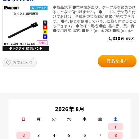
◆商品説明 ●柔軟性があり、ケーブルを締めつけ
ることなく傷つけません。 ●コードに予め取り付
けておけば、全体を束ねる時に簡単に結束できま
す。 ●M5ねじを使用してパネルに取り付けること
もできます。 ◆仕様・規格 ●色: 黒、赤、黄、青
●使用環境: 屋内 ●長さ (mm): 203 ●幅 (mm):
12.7 ●ヘッド幅 (mm): 25.4 ●厚さ (mm): 2.5 ●
1,310
円（税込）
材質: ナイロン/ポリエチレン ●最大結束径
(φmm):48 ●ループ引張強度 N(kg): 178 ●入数:10
本
商品を選ぶ
お気に入り
2026年 8月
日
月
火
水
木
金
土
1
2
3
4
5
6
7
8