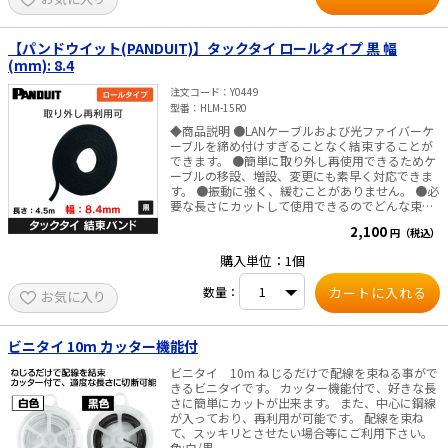
（黒、青、赤、緑、黄各4本）
【パンドウイット(PANDUIT)】タックタイ ロールタイプ 黒 幅
(mm): 8.4
注文コード
Y0449
型番
HLM-15R0
◆商品説明 ●LANケーブルおよび光ファイバーケ
ーブルを締め付けすぎることなく結束することが
できます。 ●簡単に取り外し再使用できるためケ
ーブルの移設、増設、変更にも素早く対応できま
す。 ●振動に強く、緩むことがありません。 ●必
要な長さにカットして使用できるのでどんな束線
径にも対応できます。 ◆仕様・規格 ●色: 黒 ●使
2,100
円（税込）
用環境: 屋内 ●長さ (m): 4.5 ●幅 (mm): 8.4 ●厚
さ (mm): 2.5 ●材質: ナイロン/ポリエチレン ●ル
購入単位：1個
ープ引張強度 N(kg): 80 ●固定方式: 粘着式
数量：
お気に入り
ビニタイ 10m カッター機能付
ビニタイ 10m ねじるだけで配線を束ねる事がで
きるビニタイです。 カッター機能付で、好きな長
さに簡単にカットが出来ます。 また、中心に鋼線
が入っており、再利用が可能です。 配線を束ね
て、スッキリとさせたい場合等にご利用下さい。
色:白/黒