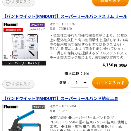
商品を選ぶ
お気に入り
【パンドウイット(PANDUIT)】スーパーリールバンドスリム リール
注文コード
G6760
型番
DTRH-LR0
・柔軟性に優れた特殊な樹脂素材により、20年以
上の屋外耐久性と高い耐衝撃性を提供します。(実
際の使用環境で保証するものではありません) ・
耐UV、耐薬品、および耐湿性能に優れています。
・一貫した保持力を提供するダブルステンレスス
チール製のロック爪により、縦幹線や屋外でのケ
ーブルを固定するのに最適です。 ・スリムタイプ
4,150
円（税込）
なので取付時の配回しが楽にできます。 ・長尺タ
イプなので必要な長さでカットでき、無駄があり
購入単位：1個
ません。 ・リールストラップ（DTRH-LR0）は専
用ヘッド（DTHH-Q0 ）と一緒にご使用ください。
数量：
お気に入り
※ 仕様・規格 ・色： 黒 ・使用環境： 屋外（耐候
性） ・長さ（m）：15.2 ・幅（mm）：8.4 ・厚
さ（mm）：1.6 ・材質：耐候性アセタール ・ル
ープ引張強度N（kg）：890 ・推奨工具： GS4EH-
【パンドウイット(PANDUIT)】スーパーリールバンド結束工具
E, ST3EH
注文コード
H5864
型番
ST3EH
◆商品説明 ●スーパーリールバンド及び
PLT450~PLT550の幅の結束バンドの結束に使用し
ます。 ◆仕様・規格 ●色: 青/黒 ●長さ (mm):
190.5 ●材質: スチール ●重量 (g): 256