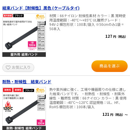
結束バンド【耐候性】黒色 (ケーブルタイ)
太陽光発電工事
エアコン・換気扇・空調資材
材質：66ナイロン 耐候性素材 カラー：黒 常時使
太陽光発電ケーブル・コネクタ・関連資
ホテル・病院向け
用温度範囲：-40℃～+85℃ UL離燃グレード：
材/機器
94V-2 梱包形状：100本/袋入 ※50cmのみ1袋 =
50本入
電源ケーブル／コネクタ／分電盤／ブレ
ーカ
127
円（税込）
照明・照明器具
電源タップ・延長コード
スイッチ・コンセント（配線器具）
商品を選ぶ
お気に入り
PF管/FEP管/CD管/情報線保護管
耐熱・耐候性 結束バンド
ボックス・ビニル電線管付属品・引き込
みカバー
熱や紫外線に強く、工場や機器周りの仕様に適し
た結束バンドです。 ・耐熱性 ・耐候性 ・耐紫外
工具関連
線性 ・難燃性 材質：66ナイロン カラー：黒 使用
温度範囲：-40℃～120℃ 認証規格：UL、HF、
RoHS 梱包形状：100本/袋入
EV充電設備工事関連
121
円（税込）～
感染症関連
その他