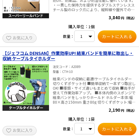
耐UV、耐薬品、および耐湿性能に優れています。
・一貫した保持力を提供するダブルステンレスス
チール製のロック爪により、縦幹線や屋外でのケ
ーブルを固定するのに最適です。 ・長尺タイプな
3,840
円（税込）
ので必要な長さでカットでき、無駄がありませ
ん。 リールストラップ（DTREH-LR0）は専用ヘッ
購入単位：1個
ド（DTHEH-Q0 ）と一緒にご使用ください。 仕
様・規格 ・色： 黒 ・使用環境： 屋外（耐候性）
数量：
お気に入り
・長さ（m）：15.2 ・幅（mm）：12.7 ・厚さ
（mm）：1.5 ・材質：耐候性アセタール ・ルー
プ引張強度N（kg）：1112 ・推奨工具： GS4EH-
E, ST3EH
【ジェフコム DENSAN】作業効率UP! 結束バンドを簡単に取出し・
収納 ケーブルタイホルダー
注文コード
A2089
型番
CTH-10
結束バンドの収納に最適!ケーブルタイホルダー
切りくずポケット付 ■簡単収納で一本ずつ取出し
OK! ■種類・サイズ違いもまとめて収納 ■両手が
使えて作業効率アップ。 ■本体内側のスポンジで
結束バンドをしっかりホールド ホルダー本体:幅
80×高さ150mm 重さ80g 切りくずポケット:幅
100×高さ200mm 重さ30g 材質:ポリエステルキ
2,190
円（税込）
ャンバス ※ 結束バンド(ケーブルタイ)は付属して
おりません。 結束バンドなどはこちらのページか
購入単位：1袋
らご購入頂けます。
数量：
お気に入り