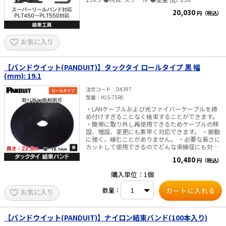
20,030
円（税込）
お気に入り
【パンドウイット(PANDUIT)】タックタイ ロールタイプ 黒 幅
(mm): 19.1
注文コード
D4397
型番
HLS-75R0
・LANケーブルおよび光ファイバーケーブルを締
め付けすぎることなく結束することができます。
・簡単に取り外し再使用できるためケーブルの移
設、増設、変更にも素早く対応できます。 ・振動
に強く、緩むことがありません。 ・必要な長さに
カットして使用できるのでどんな束線径にも対応
できます。 仕様・規格 ・色： 黒 ・使用環境： 屋
10,480
円（税込）
内 ・長さ （m）： 22.8 ・幅 （mm）： 19.1 ・厚
さ （mm）： 2.5 ・材質： ナイロン／ポリエチレ
購入単位：1個
ン ・ループ引張強度 N（kg）： 222 ・固定方式：
粘着式
数量：
お気に入り
【パンドウイット(PANDUIT)】ナイロン結束バンド(100本入り)