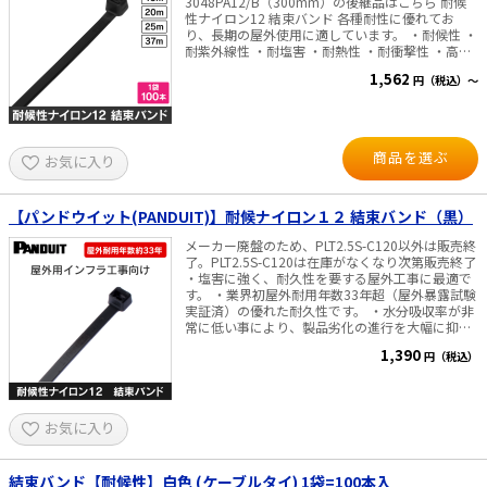
3048PA12/B（300mm）の後継品はこちら 耐候
性ナイロン12 結束バンド 各種耐性に優れてお
り、長期の屋外使用に適しています。 ・耐候性 ・
耐紫外線性 ・耐塩害 ・耐熱性 ・耐衝撃性 ・高耐
久性 太陽光の配線工事やトンネル、船舶での作業
1,562
円（税込）～
等に。 材質：ナイロン12 カラー：黒 常時使用温
度範囲：-40℃～95℃ UL難燃グレード：UL94HB
梱包形状：100本/袋入
商品を選ぶ
お気に入り
【パンドウイット(PANDUIT)】耐候ナイロン１２ 結束バンド（黒）
メーカー廃盤のため、PLT2.5S-C120以外は販売終
了。PLT2.5S-C120は在庫がなくなり次第販売終了
・塩害に強く、耐久性を要する屋外工事に最適で
す。 ・業界初屋外耐用年数33年超（屋外暴露試験
実証済）の優れた耐久性です。 ・水分吸収率が非
常に低い事により、製品劣化の進行を大幅に抑制
します。 ・国土交通省新技術情報提供システム
1,390
円（税込）
NETIS登録製品です。（登録番号：KT-150105-
VE） ・メガソーラーなど、太陽光発電の配線に多
数実績があります。 ※耐用年数は、パンドウィッ
ト米国本社が実施した屋外暴露試験に基づくもの
で、実際の使用環境での性能を保証するものでは
お気に入り
ありません。 仕様・規格 ・色： 黒 ・材質： 耐
候性ナイロン 12 ・最大結束径 （φmm）： 22～
203 ・ループ引張強度 N（kg）： 80～400
結束バンド【耐候性】白色 (ケーブルタイ) 1袋=100本入