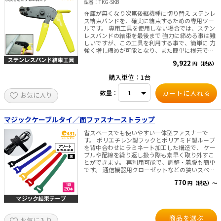
型番
TKG-SKB
在庫が無くなり次第後継機種に切り替え ステンレ
ス結束バンドを、確実に結束するための専用ツー
ルです。 専用工具を使用しない場合では、ステン
レスバンドの結束を最後まで 強力に締める事は難
しいですが、この工具を利用する事で、簡単に 力
強く増し締めが可能となり、また簡単に根元で切
断できる為、安全に 設置が可能です。 ステンレス
9,922
円（税込）
バンドの使用可能幅:10mmまで 対応するステンレ
スバンド:ボールロックタイプ ※ご注意点 この工
購入単位：1台
具で締付を行う際には、8㎝以上の余長が必要と
なります。 結束バンドの長さを選択される際に
数量：
お気に入り
は、その余長をご考慮ください。
マジックケーブルタイ／面ファスナーストラップ
省スペースでも使いやすい一体型ファスナーで
す。 ポリエチレン製フックとポリアミド製ループ
を背中合わせにラミネート加工した構造で、 ケー
ブルや配線を繰り返し扱う際も素早く取り外すこ
とができます。 再利用可能で、調整・着脱も簡単
です。 通信機器用クローゼットなどの狭いスペー
スでも取り付けが容易で、 他のケーブルに引っか
770
円（税込）～
かる心配もありません。 ネットワーク機器の取り
付けから電源コードの束ね作業まで、幅広い用途
に対応します。 材質：ポリプロピレン＋ポリアミ
ド 幅：12mm 長さ：155mm 最大結束径：
φ40mm カラー： ①黒色20本入り ②アソート
商品を選ぶ
お気に入り