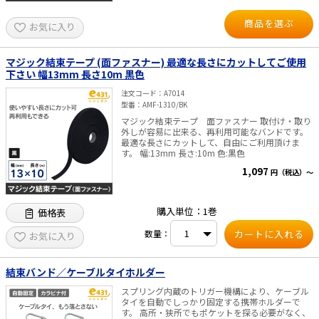
商品を選ぶ
e431オリジナル
お気に入り
暑さ対策
マジック結束テープ (面ファスナー) 最適な長さにカットしてご使用
下さい 幅13mm 長さ10m 黒色
販売終了品
注文コード
A7014
型番
AMF-1310/BK
マジック結束テープ 面ファスナー 取付け・取り
外しが容易に出来る、再利用可能なバンドです。
最適な長さにカットして、自由にご利用頂けま
す。 幅:13mm 長さ:10m 色:黒色
1,097
円（税込）～
購入単位：1巻
価格表
数量：
お気に入り
結束バンド／ケーブルタイホルダー
スプリング内蔵のトリガー機構により、ケーブル
タイを自動でしっかり固定する携帯ホルダーで
す。 高所・狭所でもポケットを探る必要がなく、