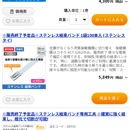
4,300
円（税込）～
購入単位：1巻
価格表
数量：
お気に入り
※販売終了予定品※ステンレス結束バンド 1袋100本入 (ステンレス
タイ)
在庫がなくなり次第後継機種に切り替え 後継機
種はコチラ ACT-S362のみ、販売終了 様々な環境
で幅広く使用できる、耐候性/耐食性の結束バンド
です。 特に、過酷な環境でのご利用に最適な仕様
です。 締め付けた時の後ろ戻りを最小限に抑え、
様々な場所に固定が可能な仕様です。 材質：ステ
ンレス SUS304 厚さ：0.25mm ループ強度：
5,849
円（税込）～
440N 幅：4.6mm 使用温度：-80～560℃ ※専用
工具を用いて結束する事を推奨いたします 専用工
具はコチラ 1袋=100本入
商品を選ぶ
お気に入り
※販売終了予定品※ステンレス結束バンド専用工具 ※確実に強く結
束し、根元で切断が可能!
注文コード
A9936