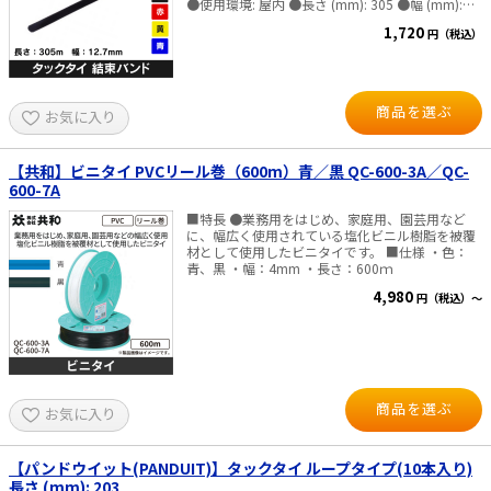
●使用環境: 屋内 ●長さ (mm): 305 ●幅 (mm):
12.7 ●ヘッド幅 (mm): 25.4 ●厚さ (mm): 2.5 ●
1,720
円（税込）
材質: ナイロン/ポリエチレン ●最大結束径 (mm):
81 ●ループ引張強度 N(kg): 178 ●入数:10本
商品を選ぶ
お気に入り
【共和】ビニタイ PVCリール巻（600m）青／黒 QC-600-3A／QC-
600-7A
■特長 ●業務用をはじめ、家庭用、園芸用など
に、幅広く使用されている塩化ビニル樹脂を被覆
材として使用したビニタイです。 ■仕様 ・色：
青、黒 ・幅：4mm ・長さ：600ｍ
4,980
円（税込）～
商品を選ぶ
お気に入り
【パンドウイット(PANDUIT)】タックタイ ループタイプ(10本入り)
長さ (mm): 203