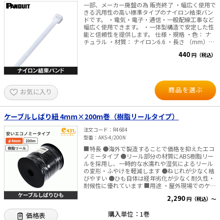
一部、メーカー廃盤の為 販売終了 ・幅広く使用で
きる汎用性の高い標準タイプのナイロン結束バン
ドです。 ・電気・電子・通信・一般配線工事など
幅広く使用できます。 ・一体型構造で安定した性
能と信頼性を提供します。 仕様・規格 ・色： ナ
チュラル ・材質： ナイロン6.6 ・長さ （mm）：
71～368 ・幅 （mm）： 1.8～4.8 ・最大結束径
440
円（税込）
（φmm）： 15～102 ・ループ引張強度
N（kg）： 36～222 ※ループ引張強度は、(米
国)SAE-AS23190Aに準拠した引張強度規格値で
す。
商品を選ぶ
お気に入り
ケーブルしばり紐 4mm×200m巻（樹脂リールタイプ）
注文コード
R4684
型番
AKS-4/200N
■特長 ●海外で製造することで価格を抑えたエコ
ノミータイプ ●リール部分の材質にABS樹脂リー
ルを採用し、一時的な水濡れや湿気によるリール
の変形・ふやけを軽減します ●ねじれが少なく結
びやすい ●ひも自体は経年劣化が少なく耐久性・
耐候性に優れています ■用途 ・屋外現場でのケー
ブル、電工資材などの結束や固定に ■仕様 ・長
2,290
円（税込）～
さ：200m ・太さ：φ4mm ・リール径：φ135mm
・色：黒 ・材質：ポリエステル（ひも）、ABS樹
購入単位：1巻
価格表
脂（リール部） 【仕様上の注意】 ※リール部分は