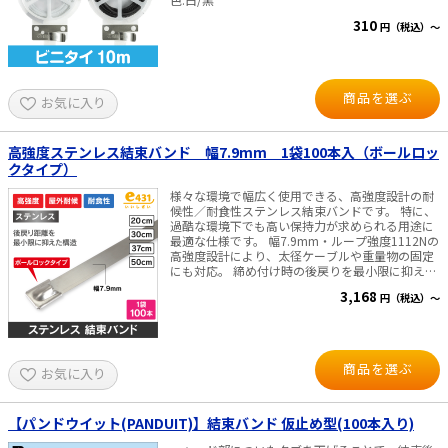
310
円（税込）～
商品を選ぶ
お気に入り
高強度ステンレス結束バンド 幅7.9mm 1袋100本入（ボールロッ
クタイプ）
様々な環境で幅広く使用できる、高強度設計の耐
候性／耐食性ステンレス結束バンドです。 特に、
過酷な環境下でも高い保持力が求められる用途に
最適な仕様です。 幅7.9mm・ループ強度1112Nの
高強度設計により、太径ケーブルや重量物の固定
にも対応。 締め付け時の後戻りを最小限に抑え、
振動や衝撃のある環境でも確実に固定できます。
3,168
円（税込）～
材質：ステンレス SUS304 厚さ：0.26mm ループ
強度：1112N 幅：7.9mm 使用温度：ー60～
300℃ 1袋＝100本入
商品を選ぶ
お気に入り
【パンドウイット(PANDUIT)】結束バンド 仮止め型(100本入り)