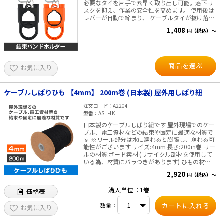
必要なタイを片手で素早く取り出し可能。落下リ
スクを抑え、作業の安全性を高めます。 使用後は
レバーが自動で締まり、 ケーブルタイが抜け落ち
にくい安心設計。 カラビナ付きでベルトや作業ズ
1,408
円（税込）～
ボンに簡単装着。 ハンズフリーで効率的な作業を
サポートします。 電設・通信工事・配線作業な
ど、 プロの現場が求める機能性と携帯性を両立し
たアイテムです。
商品を選ぶ
お気に入り
ケーブルしばりひも 【4mm】 200m巻 (日本製) 屋外用しばり紐
注文コード
A2204
型番
ASH-4K
日本製のケーブルしばり紐です 屋外現場でのケー
ブル、電工資材などの結束や固定に最適な材質で
す ※リール部分は水に濡れると膨張し、崩れる可
能性がございます サイズ:4mm 長さ:200m巻 リー
ルの材質:ボード素材 (リサイクル部材を使用して
いる為、材質にバラつきがあります) ひもの材
質 :ポリエステル
2,920
円（税込）～
購入単位：1巻
価格表
数量：
お気に入り