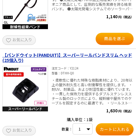
オニア商品として、圧倒的な販売実績を誇る結束
バンド。 ●太陽光発電システムでのソーラーパネ
ルの配線施工用として開発された結束バンドで
1,140
円（税込）
す。 ●太陽光パネルの架台と配線の共締めにお使
いいただけます。 ●塩害の影響がある沿岸地域、
融雪剤、凍結防止剤等の影響が考えられる山間部
や降雪地域での使用に最適です。 ●ガルバロック
の主原料はヒマシ植物の実からなる植物由来度
商品を選ぶ
お気に入り
94%以上のバイオマスプラスチックであり、二酸
化炭素の削減及び地球温暖化防止に貢献する環境
にやさしい製品です。ヒマシ植物の実はほとんど
が工業用目的に利用されるため食糧とは競合せ
【パンドウイット(PANDUIT)】スーパーリールバンドスリム ヘッド
ず、非遺伝子組換え作物です。 ■仕様 ・材質：11
(25個入り)
ナイロン ・色：黒 ・環境負荷物質管理情報：
RoHS適合、ハロゲンフリー ・常時使用温度範
注文コード
Y2124
囲：-40℃～+105℃ ・グレード：耐候、耐熱、耐
型番
DTHH-Q0
薬品 ・UL難燃グレード（主原料）：UL94HB
・柔軟性に優れた特殊な樹脂素材により、20年以
上の屋外耐久性と高い耐衝撃性を提供します。 ・
耐UV、耐薬品、および耐湿性能に優れています。
・一貫した保持力を提供するダブルステンレスス
チール製のロック爪により、縦幹線や屋外でのケ
ーブルを固定するのに最適です。 ・リールストラ
ップ（DTRH-LR0）と一緒にご使用ください。 仕
1,630
円（税込）
様・規格 ・色： 黒 ・使用環境： 屋外（耐候性）
・ヘッド高さ （mm）： 10 ・ヘッド幅
購入単位：1袋
（mm）： 14.1 ・材質： 耐候性アセタール ・適
用リール：DTRH-LR0 ・25個入り
数量：
お気に入り