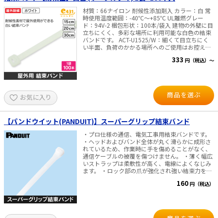
材質：66ナイロン 耐候性添加剤入 カラー：白 常
時使用温度範囲：-40℃～+85℃ UL離燃グレー
ド：94V-2 梱包形状：100本/袋入 建物の外壁に目
立ちにくく、多彩な場所に利用可能な白色の結束
バンドです。 ACT-U1525/W：細くて目立ちにく
い半面、負荷のかかる場所へのご使用はお控えく
ださい。 ACT-U3048/W：30cmと長めの為、雨ど
333
円（税込）～
いなどにも使用可能です ※色味について 生産時の
材料により袋単位で色味にばらつきがございます
が、問題なくご使用いただけます。
商品を選ぶ
お気に入り
【パンドウイット(PANDUIT)】スーパーグリップ結束バンド
・プロ仕様の通信、電気工事用結束バンドです。
・ヘッドおよびバンド全体が丸く滑らかに成形さ
れているため、作業時に手を傷めることがなく、
通信ケーブルの被覆を傷つけません。 ・薄く幅広
いストラップは柔軟性が高く、電線によくなじみ
ます。 ・ロック部の爪が強化され強い結束力を保
持します。 仕様・規格 ・色： ナチュラル ・材
160
円（税込）
質： ナイロン6.6 ・長さ （mm）： 79～564 ・幅
（mm）： 2.3～12.7 ・最大結束径 （φmm）：
17～152 ・ループ引張強度 N（kg）： 80～1,112
※ループ引張強度は、(米国)SAE-AS23190Aに準拠
した引張強度規格値です。