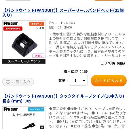
【パンドウイット(PANDUIT)】スーパーリールバンド ヘッド(25個
入り)
注文コード
M2527
型番
DTHEH-Q0
・柔軟性に優れた特殊な樹脂素材により、20年以
上の屋外耐久性と高い耐衝撃性を提供します。 ・
耐UV、耐薬品、および耐湿性能に優れています。
・一貫した保持力を提供するダブルステンレスス
チール製のロック爪により、縦幹線や屋外でのケ
ーブルを固定するのに最適です。 ・リールストラ
ップ（DTREH-LR0）と一緒にご使用ください。 仕
1,370
円（税込）
様・規格 ・色： 黒 ・使用環境： 屋外（耐候性）
・ヘッド高さ （mm）： 12.4 ・ヘッド幅
購入単位：1袋
（mm）： 18.2 ・材質： 耐候性アセタール ・適
用リール：DTREH-LR0 ・25個入り
数量：
お気に入り
【パンドウイット(PANDUIT)】タックタイ ループタイプ(10本入り)
長さ (mm): 305
◆商品説明 ●柔軟性があり、ケーブルを締めつけ
ることなく傷つけません。 ●コードに予め取り付
けておけば、全体を束ねる時に簡単に結束できま
す。 ●M5ねじを使用してパネルに取り付けること
もできます。 ◆仕様・規格 ●色: 黒、赤、黄、青