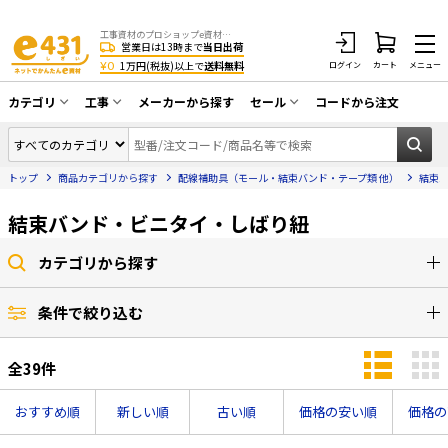
工事資材のプロショップe資材 CATV・アンテナ・防犯・光・LAN・電気・空調工事など
営業日は13時まで
当日出荷
¥0
1万円(税抜)以上で
送料無料
ログイン
カート
メニュー
カテゴリ
工事
メーカーから探す
セール
コードから注文
同軸ケーブル／テレビ用接栓／関連工具
CATV・アンテナ工事
在庫一掃セール
アンテナ・取付金具・ブースター／CATV
トップ
商品カテゴリから探す
配線補助具（モール・結束バンド・テープ類 他）
結束
光工事・FTTH工事
部材類
配線補助具（モール・結束バンド・テー
結束バンド・ビニタイ・しばり紐
エアコン・換気扇工事
プ類 他）
防犯カメラ工事
防犯工事関連
カテゴリから探す
LAN配線工事
HDMIケーブル・周辺機器／RCAケーブル
条件で絞り込む
電話工事
電話線／コネクタ／アダプタ
全
39
件
電気配管工事
光ファイバー・融着接続機関連
EV充電設備工事
LANケーブル・コネクタ・関連資材/機器
おすすめ順
新しい順
古い順
価格の安い順
価格の
照明設置工事
ネットワーク機器