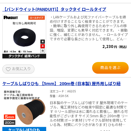
【パンドウイット(PANDUIT)】タックタイ ロールタイプ
・LANケーブルおよび光ファイバーケーブルを締
め付けすぎることなく結束することができます。
・簡単に取り外し再使用できるためケーブルの移
設、増設、変更にも素早く対応できます。 ・振動
に強く、緩むことがありません。 ・ロールタイプ
ですので必要な長さにカットして使用し、どんな
束線径にも対応します。 仕様・規格 ・使用環境：
2,230
円（税込）
屋内 ・材質： ナイロン ・長さ（m）：4.5 ・幅
（mm）：19.1 ・ループ引張強度N（kg）：222
・色：黒、赤、白 ・固定方式： 粘着式
商品を選ぶ
お気に入り
ケーブルしばりひも 【5mm】 200m巻 (日本製) 屋外用しばり紐
注文コード
A6105
型番
ASH-5K
日本製のケーブルしばり紐です 屋外現場でのケー
ブル、電工資材などの結束や固定に最適な材質で
す ※リール部分は水に濡れると膨張し、崩れる可
能性がございます サイズ:5mm 長さ:200m巻 リー
ルの材質:ボード素材 (リサイクル部材を使用して
いる為、材質にバラつきがあります) ひもの材
質 :ポリエステル