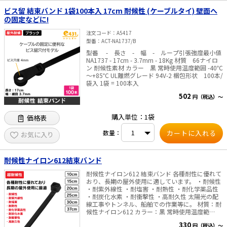
ビス留 結束バンド 1袋100本入 17cm 耐候性 (ケーブルタイ) 壁面へ
の固定などに!
注文コード
A5417
型番
ACT-NA1737/B
型番 - 長さ - 幅 - ループ引張強度最小値
NA1737 - 17cm - 3.7mm - 18Kg 材質 66ナイロ
ン 耐候性素材 カラー 黒 常時使用温度範囲 -40℃
～+85℃ UL離燃グレード 94V-2 梱包形状 100本/
袋入 1袋 = 100本入
502
円（税込）～
購入単位：1袋
価格表
数量：
お気に入り
耐候性ナイロン612結束バンド
耐候性ナイロン612 結束バンド 各種耐性に優れて
おり、長期の屋外使用に適しています。 ・耐候性
・耐紫外線性 ・耐塩害 ・耐熱性 ・耐化学薬品性
・耐炭化水素 ・耐衝撃性 ・高耐久性 太陽光の配
線工事やトンネル、船舶での作業等に。 材質：耐
候性ナイロン612 カラー：黒 常時使用温度範
囲：-40℃～85℃ UL難燃グレード：UL94HB 取付
330
円（税込）～
最低温度：0℃ ※気温0℃未満の環境下での施工