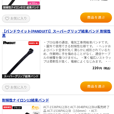
は、バンドの割れ・破損等の原因となる恐れがあ
ります。 屋外耐候年数：20年（推定値） ※本数
値は試験データに基づく推定寿命であり、実際の
使用環境における性能や寿命を保証するものでは
商品を選ぶ
お気に入り
ありません。 梱包形状：100本/袋入 ＜ご使用時
の注意点＞ ・結束作業は0℃以上の環境で行って
ください。 ・氷点下での施工が避けられない場合
は、作業前に製品を室温で保管し、柔軟性を確保
【パンドウイット(PANDUIT)】スーパーグリップ結束バンド 耐侯性
した状態でご使用ください。 ・保管時も極端な低
黒
温・高湿度を避け、直射日光を避けた場所で保管
してください。
・プロ仕様の通信、電気工事用結束バンドです。
・屋外で使用できる耐候性仕様です。 ・ヘッドお
よびバンド全体が丸く滑らかに成形されているた
め、作業時に手を傷めることがなく、通信ケーブ
ルの被覆を傷つけません。 ・薄く幅広いストラッ
プは柔軟性が高く、電線によくなじみます。 ・ロ
ック部の爪が強化され強い結束力を保持します。
220
円（税込）
仕様・規格 ・色：黒 ・材質： 耐候性ナイロン6.6
・長さ （mm）： 79～564 ・幅 （mm）： 2.3～
12.7 ・最大結束径 （φmm）： 17～152 ・ループ
引張強度 N（kg）： 80～1,112 ※ループ引張強度
は、(米国)SAE-AS23190Aに準拠した引張強度規格
商品を選ぶ
お気に入り
値です。
耐候性ナイロン12結束バンド
ACT-1536PA12/BとACT-3048PA12/Bは販売終了
品 ACT-1536PA12/B（150mm）・ACT-