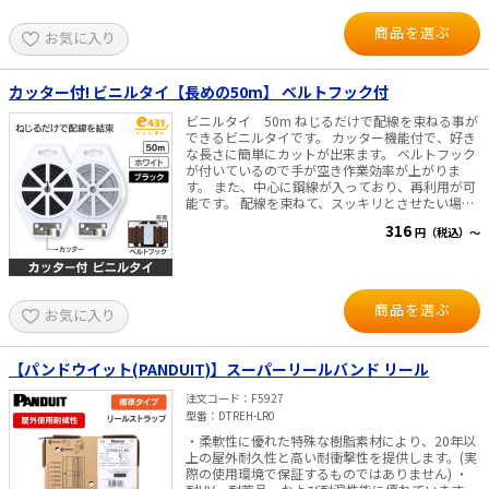
商品を選ぶ
お気に入り
カッター付! ビニルタイ【長めの50m】 ベルトフック付
ビニルタイ 50m ねじるだけで配線を束ねる事が
できるビニルタイです。 カッター機能付で、好き
な長さに簡単にカットが出来ます。 ベルトフック
が付いているので手が空き作業効率が上がりま
す。 また、中心に鋼線が入っており、再利用が可
能です。 配線を束ねて、スッキリとさせたい場合
等にご利用下さい。 色:白/黒 (白はやや灰色寄り
316
円（税込）～
の色です。ご了承ください。)
商品を選ぶ
お気に入り
【パンドウイット(PANDUIT)】スーパーリールバンド リール
注文コード
F5927
型番
DTREH-LR0
・柔軟性に優れた特殊な樹脂素材により、20年以
上の屋外耐久性と高い耐衝撃性を提供します。(実
際の使用環境で保証するものではありません) ・