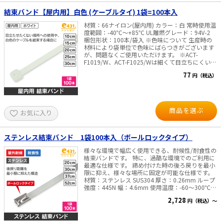
結束バンド【屋内用】白色 (ケーブルタイ) 1袋=100本入
材質：66ナイロン(屋内用) カラー：白 常時使用温
度範囲：-40℃～+85℃ UL離燃グレード：94V-2
梱包形状：100本/袋入 ※色味について 生産時の
材料により袋単位で色味にばらつきがございます
が、問題なくご使用いただけます。 ※ACT-
F1019/W、ACT-F1025/Wは細くて目立ちにくい半
面、負荷のかかる場所へのご使用はお控えくださ
77
円（税込）
い。
商品を選ぶ
お気に入り
ステンレス結束バンド 1袋100本入（ボールロックタイプ）
様々な環境で幅広く使用できる、耐候性/耐食性の
結束バンドです。 特に、過酷な環境でのご利用に
最適な仕様です。 締め付けた時の後ろ戻りを最小
限に抑え、様々な場所に固定が可能な仕様です。
材質：ステンレス SUS304 厚さ：0.26mm ループ
強度：445N 幅：4.6mm 使用温度：-60～300℃ 1
袋=100本入 ※専用工具を用いて結束する事を推
2,728
円（税込）～
奨いたします