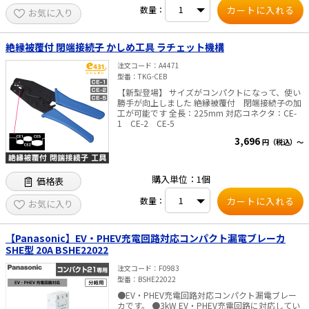
数量：
お気に入り
絶縁被覆付 閉端接続子 かしめ工具 ラチェット機構
注文コード
A4471
型番
TKG-CEB
【新型登場】 サイズがコンパクトになって、使い
勝手が向上しました 絶縁被覆付 閉端接続子の加
工が可能です 全長：225mm 対応コネクタ：CE-
1 CE-2 CE-5
3,696
円（税込）～
購入単位：1個
価格表
数量：
お気に入り
【Panasonic】EV・PHEV充電回路対応コンパクト漏電ブレーカ
SHE型 20A BSHE22022
注文コード
F0983
型番
BSHE22022
●EV・PHEV充電回路対応コンパクト漏電ブレー
カです。 ●3kW EV・PHEV充電回路に対応してい