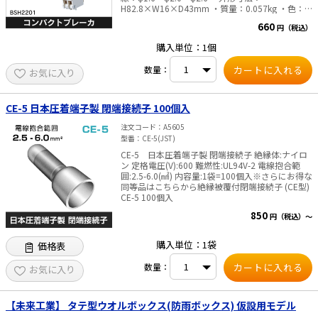
H82.8×W16×D43mm ・質量：0.057kg ・色：
ホワイト ※より線の場合は、専用棒圧着端子をご
660
円（税込）
使用ください。これ以外のものは使用できませ
ん。
購入単位：1個
数量：
お気に入り
CE-5 日本圧着端子製 閉端接続子 100個入
注文コード
A5605
型番
CE-5(JST)
CE-5 日本圧着端子製 閉端接続子 絶縁体:ナイロ
ン 定格電圧(V):600 難燃性:UL94V-2 電線抱合範
囲:2.5-6.0(㎟) 内容量:1袋=100個入※さらにお得な
同等品はこちらから絶縁被覆付閉端接続子 (CE型)
CE-5 100個入
850
円（税込）～
購入単位：1袋
価格表
数量：
お気に入り
【未来工業】 タテ型ウオルボックス(防雨ボックス) 仮設用モデル