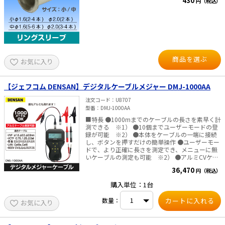
430
円（税込）
屋外、屋内を問わず使用できます。 ■仕様 ・使用
温度範囲：-15℃～60℃（この温度範囲外での仕
様の場合は、別途メーカーへご相談ください） ・
使用電圧：60V（90VA）以下 ・長さ：100m
商品を選ぶ
お気に入り
【ジェフコム DENSAN】デジタルケーブルメジャー DMJ-1000AA
注文コード
U8707
型番
DMJ-1000AA
■特長 ●1000mまでのケーブルの長さを素早く計
測できる ※1） ●10個までユーザーモードの登
録が可能 ※2） ●本体をケーブルの一端に接続
し、ボタンを押すだけの簡単操作 ●ユーザーモー
ドで、より正確に長さを測定でき、メニューに無
いケーブルの測定も可能 ※2） ●アルミCVケー
ブルが測れる！(ユーザーモード使用時) ●バック
36,470
円（税込）
ライト付液晶で、暗いところでも見やすい（バッ
クライトはスイッチ操作後、約5秒間点灯） ●用
購入単位：1台
途に合わせて選べる付属ケーブル ①クリップ
（小） 細経電線（最大径 10mm）の導体をはさむ
数量：
お気に入り
場合に使用 ②クリップ（大） 太径電線（最大径
35mm）の導体をはさむ場合に使用 ③テストプロ
ーブ 太径電線の導体断面に当てる場合に使用(キ
ャップ付) ※1）途中で分岐しているケーブル、圧