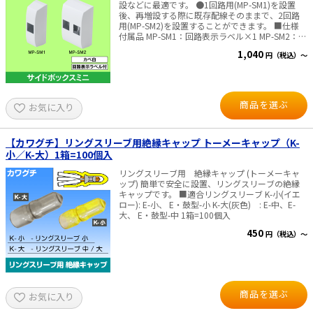
設などに最適です。 ●1回路用(MP-SM1)を設置
後、再増設する際に既存配線そのままで、2回路
用(MP-SM2)を設置することができます。 ■仕様
付属品 MP-SM1：回路表示ラベル×1 MP-SM2：回
路表示ラベル×2
1,040
円（税込）～
商品を選ぶ
お気に入り
【カワグチ】リングスリーブ用絶縁キャップ トーメーキャップ（K-
小／K-大）1箱=100個入
リングスリーブ用 絶縁キャップ (トーメーキャ
ップ) 簡単で安全に設置、リングスリーブの絶縁
キャップです。 ■適合リングスリーブ K-小(イエ
ロー): E-小、 E・鼓型-小 K-大(灰色) : E-中、E-
大、 E・鼓型-中 1箱=100個入
450
円（税込）～
商品を選ぶ
お気に入り