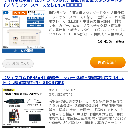
【河村電器産業】Ezライン（フタ付）ENEA 露出型 スタンダードタ
イプ リミッタースペースなし ENEA □□□□
●Ezライン ENEA ●スタンダードタイプ ■仕様
・リミッタースペース：なし ・主幹ブレーカ：漏
電ブレーカ（ELB3P）中性線欠相保護付 ・材質：
フタ、カバー、本体：プラスチック製 ・函体形
式：露出型 ・構造：フタ付 ・色彩：ホワイト（マ
ンセル6.2Y9.1／0.6近似） ・相線式：単相3線式
16,410
円（税込）
商品を選ぶ
お気に入り
【ジェフコム DENSAN】配線チェッカー 活線・死線両対応フルセッ
ト（活線確認機能付） SEC-970PS
注文コード
G8882
型番
SEC-970PS
活線&死線状態のブレーカーの配線経路を探知で
きる 検電機能付 活線確認機能付（死線用受信器※
誤って活線に接続した場合、「活線」であること
を警告する機能） ■仕様 【活線用受信器】 ●検
電機能 使用電圧範囲 直接検電・被覆検電：AC80V
～600V、50／60Hz 付加機能：導通チェック
10MΩ以下／DC極性チェック1.2V～24V 動作表