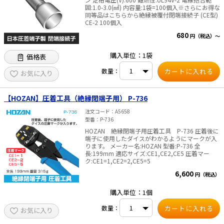
囲:1.0-3.0(㎟) 内容量:1袋=100個入※さらにお得な
同等品はこちらから絶縁被覆付閉端接続子 (CE型)
CE-2 100個入
680
円（税込）～
購入単位：1袋
価格表
数量：
お気に入り
【HOZAN】圧着工具（絶縁閉端子用） P-736
注文コード
A5658
型番
P-736
HOZAN 絶縁閉端子用圧着工具 P-736 圧着後に
端子に使用したダイスがわかるようにマークが入
ります。 メーカー名:HOZAN 型番:P-736 全
長:199mm 適応サイズ:CE1,CE2,CE5 圧着マー
ク:CE1=1,CE2=2,CE5=5
6,600
円（税込）
購入単位：1個
数量：
お気に入り