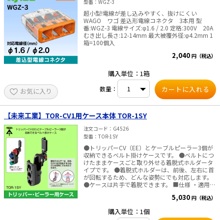
型番
WGZ-3
超小型!電線が差し込みやすく、抜けにくい
WAGO ワゴ 差込形電線コネクタ 3本用 型
番:WGZ-3 電線サイズ:φ1.6 / 2.0 定格:300V 20A
むき出し長さ:12-14mm 最大被覆外径:φ4.2mm 1
箱=100個入
2,040
円（税込）
購入単位：1箱
数量：
お気に入り
【未来工業】TOR-CV1用ケース本体 TOR-1SY
注文コード
G4526
型番
TOR-1SY
●トリッパーCV（EE）とケーブルピーラー3個が
収納できるベルト掛けケースです。 ●ベルトにつ
けたままケースごと取り外せる着脱式ホルダータ
イプです。 ●着脱式ホルダーは、前後、左右に首
が回転するため、どんな姿勢にでも対応します。
●ケースは片手で着脱できます。 ■仕様 ・適用
（収納量）：トリッパーCV1型、EE1型×1、ケー
5,030
円（税込）
ブルピーラー（替刃）×3 ※トリッパーCV（大
径）は使用できません。 【トリッパーCVはこち
購入単位：1個
ら】