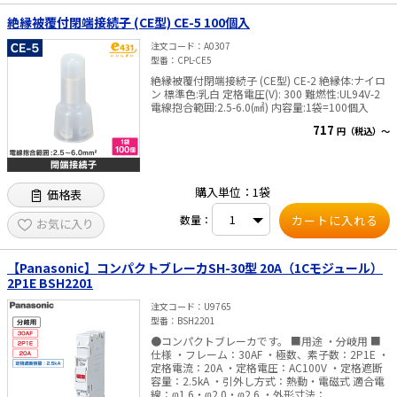
絶縁被覆付閉端接続子 (CE型) CE-5 100個入
注文コード
A0307
型番
CPL-CE5
絶縁被覆付閉端接続子 (CE型) CE-2 絶縁体:ナイロ
ン 標準色:乳白 定格電圧(V): 300 難燃性:UL94V-2
電線抱合範囲:2.5-6.0(㎟) 内容量:1袋=100個入
717
円（税込）～
購入単位：1袋
価格表
数量：
お気に入り
【Panasonic】コンパクトブレーカSH-30型 20A（1Cモジュール）
2P1E BSH2201
注文コード
U9765
型番
BSH2201
●コンパクトブレーカです。 ■用途 ・分岐用 ■
仕様 ・フレーム：30AF ・極数、素子数：2P1E ・
定格電流：20A ・定格電圧：AC100V ・定格遮断
容量：2.5kA ・引外し方式：熱動・電磁式 適合電
線：φ1.6・φ2.0・φ2.6 ・外形寸法：