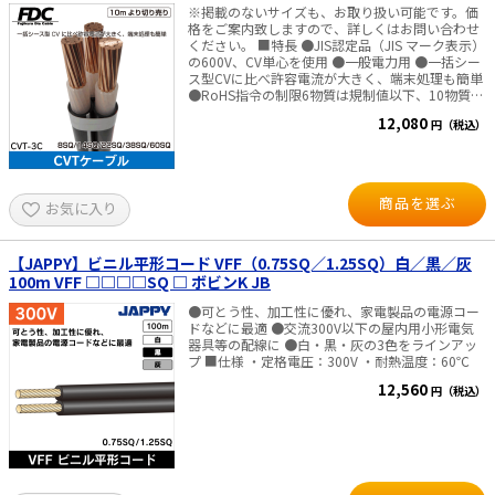
※掲載のないサイズも、お取り扱い可能です。価
格をご案内致しますので、詳しくはお問い合わせ
ください。 ■特長 ●JIS認定品（JIS マーク表示）
の600V、CV単心を使用 ●一般電力用 ●一括シー
ス型CVに比べ許容電流が大きく、端末処理も簡単
●RoHS指令の制限6物質は規制値以下、10物質対
応品も製造可能 ※対象物質 （6物質）：鉛、六価
12,080
円（税込）
クロム、水銀、カドミウム、PBB類、PBDE類
（10物質）：上記6物質＋DEHP、BBP、DBP、
DIBP ■仕様 ・長さ：10mより切り売り ・関連規
格：JIS C 3605 ・定格：600V ・素材 絶縁体：架
橋ポリエチレン シース：ビニル ・識別 CVT：黒
商品を選ぶ
お気に入り
（色別ラインなし）、白、赤 シース色：黒 ※シー
ス表面に施す色別ラインによる。 ・より合わせ：
線心3条を右より（Sより）に撚り合わせ ・ 導体
最高許容温度：90℃
【JAPPY】ビニル平形コード VFF（0.75SQ／1.25SQ）白／黒／灰
100m VFF □□□□SQ □ ボビンK JB
●可とう性、加工性に優れ、家電製品の電源コー
ドなどに最適 ●交流300V以下の屋内用小形電気
器具等の配線に ●白・黒・灰の3色をラインアッ
プ ■仕様 ・定格電圧：300V ・耐熱温度：60℃
12,560
円（税込）