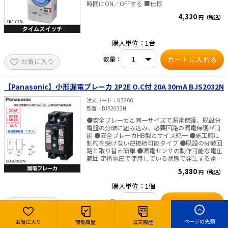
時間にON／OFFする ■仕様
4,320
円（税込）
購入単位：1台
数量：
お気に入り
【Panasonic】小形漏電ブレーカ 2P2E O.C付 20A 30mA BJS2032N
注文コード
N3266
型番
BJS2032N
●安全ブレーカと同一サイズで漏電保護、既設分
電盤の分岐に組み込み、必要回路の漏電保護が可
能 ●安全ブレーカHB型とサイズ統一 ●施工時に
制約を受けない逆接続可能タイプ ●既設の分岐回
路と取り替え簡単 ●漏電センサの動作可能な電圧
範囲 定格電圧で使用している状態で発生する電圧
変動に対して漏電センサが正常に動作する電圧範
5,880
円（税込）
囲です。 ※ブレーカは定格電圧でご使用くださ
い。 ●DIN取付台 DINレールにも取り付けできま
購入単位：1個
す。 ●雷サージ・高調波（インバータなど）対応
形 ■仕様 ・型名：AB型 ・フレーム：30AF（O.C
数量：
お気に入り
付） ・極数素子数：2P2E（AB-2E） ・定格電
流：20A ・漏電感度電流：30mA ・相線式：
1φ2W（単相2線式）、1φ3W（単相3線式） ・定
ページの先頭
お気に入り
閲覧履歴
注文履歴
格電圧：AC100-100／200-200V共用 ・遮断容