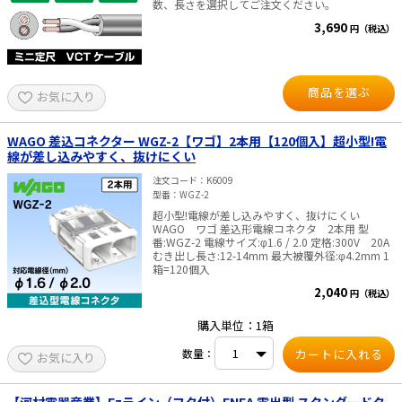
数、長さを選択してご注文ください。
3,690
円（税込）
商品を選ぶ
お気に入り
WAGO 差込コネクター WGZ-2【ワゴ】2本用【120個入】超小型!電
線が差し込みやすく、抜けにくい
注文コード
K6009
型番
WGZ-2
超小型!電線が差し込みやすく、抜けにくい
WAGO ワゴ 差込形電線コネクタ 2本用 型
番:WGZ-2 電線サイズ:φ1.6 / 2.0 定格:300V 20A
むき出し長さ:12-14mm 最大被覆外径:φ4.2mm 1
箱=120個入
2,040
円（税込）
購入単位：1箱
数量：
お気に入り