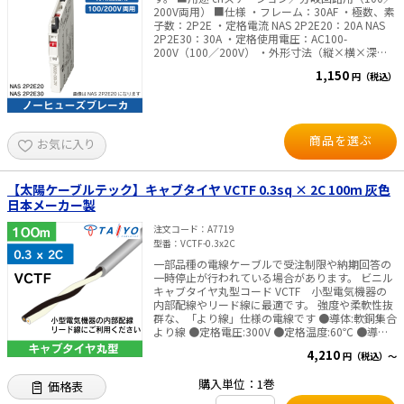
200V両用） ■仕様 ・フレーム：30AF ・極数、素
子数：2P2E ・定格電流 NAS 2P2E20：20A NAS
2P2E30：30A ・定格使用電圧：AC100-
200V（100／200V） ・外形寸法（縦×横×深
さ）：95×10×65mm ハンドル高さ：72.8mm
1,150
円（税込）
・定格限界短絡遮断容量 AC100V：2.5kA AC100V
／200V：（2.5kA） AC200V：2.5kA ・引外し方
式：熱動電磁式 ・標準接続方式 電源側：プラグ端
子 負荷側：差込み端子 ・最大接続可能電線：
φ2.6mm²（負荷側） ・重量：0.07kg ・電気用品
商品を選ぶ
お気に入り
安全法：適合 ・適合JIS規格：C8211 Annex2 ※en
ステーション以外は取付けできません。 ※20A、
30Aの負荷側は差込み端子のため、より線を直接
接続することはできません。 ※20A、30Aの差込
【太陽ケーブルテック】キャブタイヤ VCTF 0.3sq × 2C 100m 灰色
み端子へより線を接続する場合は、下記の絶縁キ
日本メーカー製
ャップ付棒圧着端子を使用してください。
3.5mm²、5.5mm²：TC5.5-21-ST-C（ニチフ製）
注文コード
A7719
2.0mm²：TC2-20（ニチフ製）※2.0mm²はNAS
型番
VCTF-0.3x2C
2P2E20のみ
一部品種の電線ケーブルで受注制限や納期回答の
一時停止が行われている場合があります。 ビニル
キャブタイヤ丸型コード VCTF 小型電気機器の
内部配線やリード線に最適です。 強度や柔軟性抜
群な、「より線」仕様の電線です ●導体:軟銅集合
より線 ●定格電圧:300V ●定格温度:60℃ ●導体
構成:0.12x30本 適応規格:JISC3306 サイズ:0.3㎟
4,210
円（税込）～
条長:100m
購入単位：1巻
価格表