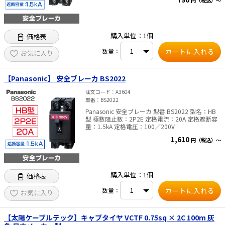
円（税込）～
購入単位：1個
価格表
数量：
お気に入り
【Panasonic】 安全ブレーカ BS2022
注文コード
A3604
型番
BS2022
Panasonic 安全ブレーカ 型番:BS2022 型名：HB
型 極数阻止数：2P2E 定格電流：20A 定格遮断容
量：1.5kA 定格電圧：100／200V
1,610
円（税込）～
購入単位：1個
価格表
数量：
お気に入り
【太陽ケーブルテック】キャブタイヤ VCTF 0.75sq × 2C 100m 灰