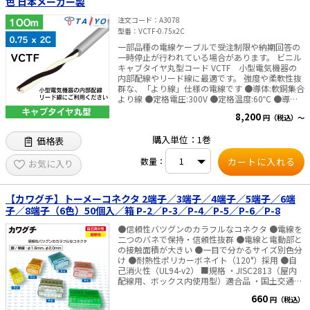
色 日本メーカー製
注文コード
A3078
型番
VCTF-0.75x2C
一部品種の電線ケーブルで受注制限や納期回答の
一時停止が行われている場合があります。 ビニル
キャブタイヤ丸型コード VCTF 小型電気機器の
内部配線やリード線に最適です。 強度や柔軟性抜
群な、「より線」仕様の電線です ●導体:軟銅集合
より線 ●定格電圧:300V ●定格温度:60℃ ●導体
構成:0.18x30本 適応規格:JISC3306 サイズ:0.75㎟
8,200
円（税込）～
条長:100m
購入単位：1巻
価格表
数量：
お気に入り
【カワグチ】トーメーコネクタ 2端子／3端子／4端子／5端子／6端
子／8端子（6色）50個入／箱 P-2／P-3／P-4／P-5／P-6／P-8
●信頼性バツグンのカラフルなコネクタ ●電線を
二つのバネで保持・信頼性抜群 ●電線と電動部と
の接触面積が大きい ●一目で分かるサイズ別色分
け ●耐熱性ポリカーボネイト（120°）採用 ●自
己消火性（UL94-v2） ■規格 ・JISC2813（屋内
配線用、ボックス内使用型）適合品 ・国土交通省
電気設備工事共通仕様書記載 ・都市基盤整備公団
660
円（税込）
工事共通仕様書記載 ・全日電工連推奨品 ・（社）