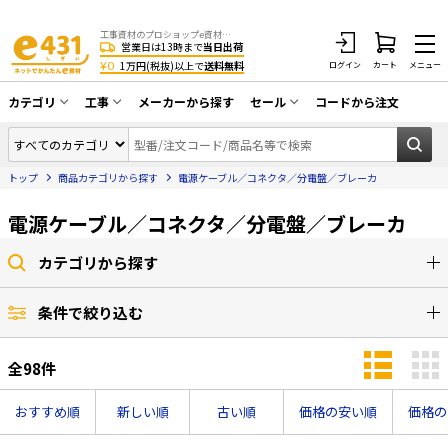
工事資材のプロショップe資材 CATV・アンテナ・防犯・光・LAN・電気・空調工事など
営業日は13時まで
当日出荷
¥0
1万円(税抜)以上で
送料無料
ログイン
カート
メニュー
カテゴリ
工事
メーカーから探す
セール
コードから注文
同軸ケーブル／テレビ用接栓／関連工具
CATV・アンテナ工事
在庫一掃セール
アンテナ・取付金具・ブースター／CATV
トップ
商品カテゴリから探す
電源ケーブル／コネクタ／分電盤／ブレーカ
光工事・FTTH工事
部材類
配線補助具（モール・結束バンド・テー
電源ケーブル／コネクタ／分電盤／ブレーカ
エアコン・換気扇工事
プ類 他）
防犯カメラ工事
防犯工事関連
カテゴリから探す
LAN配線工事
HDMIケーブル・周辺機器／RCAケーブル
条件で絞り込む
電話工事
電話線／コネクタ／アダプタ
全
98
件
電気配管工事
光ファイバー・融着接続機関連
EV充電設備工事
LANケーブル・コネクタ・関連資材/機器
おすすめ順
新しい順
古い順
価格の安い順
価格の
照明設置工事
ネットワーク機器