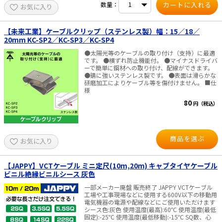
数量：
お気に入り
【未来工業】ケーブルクリップ（ステンレス製）幅：15／18／
20mm KC-SP2／KC-SP3／KC-SP4
●太陽光等のケーブルの取り付け（支持）に最適
です。 ●横ずれ防止機能付。 ●マイナスドライバ
ーで簡単に鋼材への取り付け、配線ができます。
●錆に強いステンレス製です。 ●表面は滑らかな
研磨加工によりケーブル等を傷付けません。 ■仕
様
80
円（税込）
商品を選ぶ
お気に入り
【JAPPY】VCTケーブル ミニ定尺(10m,20m) キャブタイヤケーブル
ビニル絶縁ビニルシース 灰色
一部メーカー廃盤 販売終了 JAPPY VCTケーブル
工場や工事現場などに使用する600V以下の移動用
電気機器の電源や配線などにご使用いただけます
シース色:灰色 使用温度(最高):60℃ 使用温度(最低
固定):-25℃ 使用温度(最低移動):-15℃ SQ数、心