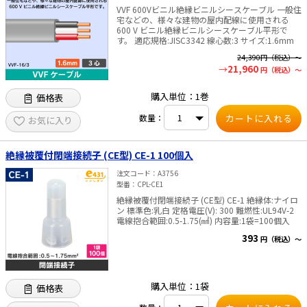
VVF 600Vビニル絶縁ビニルシースケーブル 一般住
宅などの、様々な建物の屋内配線に使用される
600 V ビニル絶縁ビニルシースケーブル平形で
す。 適応規格:JISC3342 線心数:3 サイズ:1.6mm
24,390
円（税込）～
21,960
円（税込）～
購入単位：1巻
価格表
数量：
お気に入り
絶縁被覆付閉端接続子 (CE型) CE-1 100個入
注文コード
A3756
型番
CPL-CE1
絶縁被覆付閉端接続子 (CE型) CE-1 絶縁体:ナイロ
ン 標準色:乳白 定格電圧(V): 300 難燃性:UL94V-2
電線抱合範囲:0.5-1.75(㎟) 内容量:1袋=100個入
393
円（税込）～
購入単位：1袋
価格表