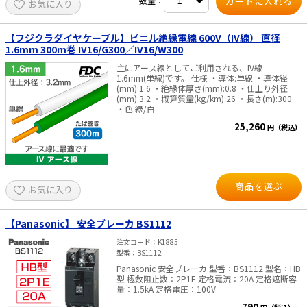
数量：
お気に入り
【フジクラダイヤケーブル】ビニル絶縁電線 600V（IV線） 直径
1.6mm 300m巻 IV16/G300／IV16/W300
主にアース線としてご利用される、IV線
1.6mm(単線)です。 仕様 ・導体:単線 ・導体径
(mm):1.6 ・絶縁体厚さ(mm):0.8 ・仕上り外径
(mm):3.2 ・概算質量(kg/km):26 ・長さ(m):300
・色:緑/白
25,260
円（税込）
商品を選ぶ
お気に入り
【Panasonic】 安全ブレーカ BS1112
注文コード
K1885
型番
BS1112
Panasonic 安全ブレーカ 型番：BS1112 型名：HB
型 極数阻止数：2P1E 定格電流：20A 定格遮断容
量：1.5kA 定格電圧：100V
790