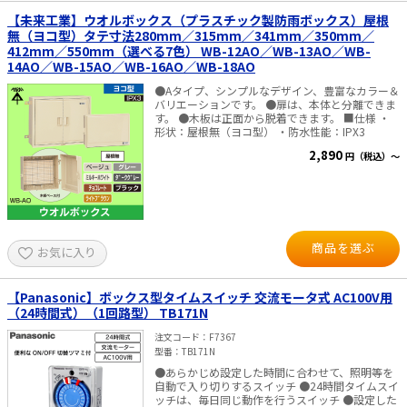
【未来工業】ウオルボックス（プラスチック製防雨ボックス）屋根
無（ヨコ型）タテ寸法280mm／315mm／341mm／350mm／
412mm／550mm（選べる7色） WB-12AO／WB-13AO／WB-
14AO／WB-15AO／WB-16AO／WB-18AO
●Aタイプ、シンプルなデザイン、豊富なカラー＆
バリエーションです。 ●扉は、本体と分離できま
す。 ●木板は正面から脱着できます。 ■仕様 ・
形状：屋根無（ヨコ型） ・防水性能：IPX3
2,890
円（税込）～
商品を選ぶ
お気に入り
【Panasonic】ボックス型タイムスイッチ 交流モータ式 AC100V用
（24時間式）（1回路型） TB171N
注文コード
F7367
型番
TB171N
●あらかじめ設定した時間に合わせて、照明等を
自動で入り切りするスイッチ ●24時間タイムスイ
ッチは、毎日同じ動作を行うスイッチ ●設定した