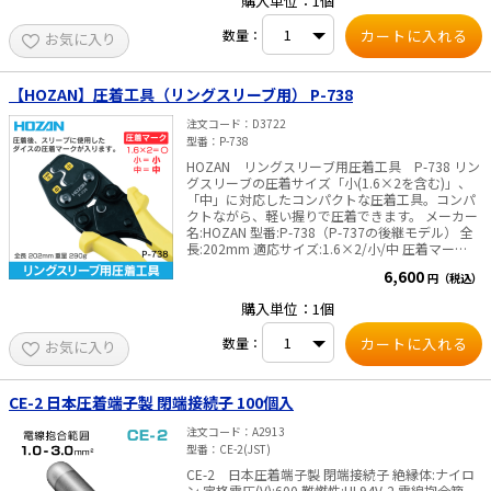
購入単位：1個
は、専用棒圧着端子をご使用ください。これ以外
のものは使用できません。
数量：
お気に入り
【HOZAN】圧着工具（リングスリーブ用） P-738
注文コード
D3722
型番
P-738
HOZAN リングスリーブ用圧着工具 P-738 リン
グスリーブの圧着サイズ「小(1.6×2を含む)」、
「中」に対応したコンパクトな圧着工具。コンパ
クトながら、軽い握りで圧着できます。 メーカー
名:HOZAN 型番:P-738（P-737の後継モデル） 全
長:202mm 適応サイズ:1.6×2/小/中 圧着マー
ク:1.6×2=〇/小=小/中=中 JIS C9711 適合品 成形
6,600
円（税込）
確認機構付
購入単位：1個
数量：
お気に入り
CE-2 日本圧着端子製 閉端接続子 100個入
注文コード
A2913
型番
CE-2(JST)
CE-2 日本圧着端子製 閉端接続子 絶縁体:ナイロ
ン 定格電圧(V):600 難燃性:UL94V-2 電線抱合範