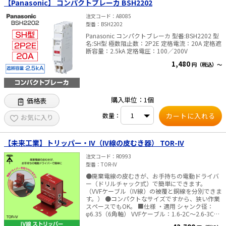
【Panasonic】 コンパクトブレーカ BSH2202
着端子・スリーブ等で接続されたケーブルは測定
できません。 ※2）同仕様の長さのわかっている
注文コード
A8085
「基準ケーブル」が必要です。 ■仕様 ・適合ケー
型番
BSH2202
ブル VVF：φ1.6、φ2.0、φ2.6mm VCTF：0.75、
Panasonic コンパクトブレーカ 型番:BSH2202 型
1.25、2.0ｍｍ2 同軸：3C-2V、3C-FV、5C-2V、
名:SH型 極数阻止数：2P2E 定格電流：20A 定格遮
5C-FV、5C-FB LAN：Cat5e、Cat6 600V CV：
断容量：2.5kA 定格電圧：100／200V
5.5、8、14、22、38、60、100、200、325ｍｍ
2、600V CV（2心、3心、4心）、CVD、CVT、
1,480
円（税込）～
CVQ その他2線以上のケーブル：ユーザーモード
使用時 ・セット内容：本体、クリップ（小）、ク
リップ（大）、テストプローブ、ケーブル1、ケ
ーブル2 ・測定方法：TDR法 ・測定範囲：5m～
1000m ・測定精度：±5% ※ただし次の①～③
購入単位：1個
価格表
の場合は±10%となります。①ケーブル長が5m
以上10m未満、②VFFビニル平型コードのような
数量：
お気に入り
簡易な構造のコード、③ユーザーモードで基準ケ
ーブルと被測定ケーブルの差が大きい場合 ・分解
能 100m未満：0.1m 100m以上：1m ・表示：バ
【未来工業】トリッパー・IV（IV線の皮むき器） TOR-IV
ックライト付LCD（バックライトはスイッチ操作
後、約5秒間点灯） ・使用温度範囲：0℃～
注文コード
R0993
40℃（80％RH以下） ・オートパワーオフ機能：
型番
TOR-IV
無操作約5分で自動的に電源オフ ・電池交換お知
らせ機能：Low Batt 表示 ・使用電池：単3形アル
●廃棄電線の皮むきが、お手持ちの電動ドライバ
カリ乾電池×2（電池は付属していません） ・連
ー（ドリルチャック式）で簡単にできます。
続使用時間：約8時間（アルカリ乾電池） ・材質
（VVFケーブル（IV線）の被覆と銅線を分別できま
ケース：ABS LCDカバー：アクリル BNCコネク
す。） ●コンパクトなサイズですから、狭い作業
タ：黄銅+ニッケルメッキ 電池端子：ピアノ線 ス
スペースでもOK。 ■仕様 ・適用 シャンク径：
イッチカバー：クロロプレンゴム ・本体サイズ：
φ6.35（6角軸） VVFケーブル：1.6-2C～2.6-3C
W93×D39×H173mm ・質量：213g（本体の
※エコケーブルにも対応 IV線：φ1.6、φ2.0、φ2.6