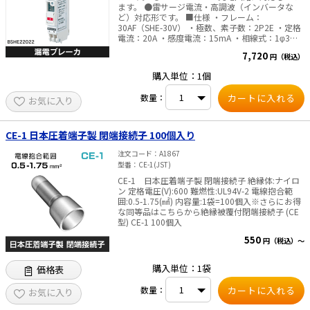
ます。 ●雷サージ電流・高調波（インバータな
ど）対応形です。 ■仕様 ・フレーム：
30AF（SHE-30V） ・極数、素子数：2P2E ・定格
電流：20A ・感度電流：15mA ・相線式：1φ3W
・定格電圧：AC100／200V専用 ・定格遮断容
7,720
円（税込）
量：2.5kA ・動作時間：0.1秒以内 ・漏電・過電圧
表示方式：機械式表示 ・過電流引外し方式：熱
購入単位：1個
動・電磁式 ・外形寸法：H82.8×W16×D43mm
・質量：0.07kg ・色：ホワイト ・適合電線：
数量：
お気に入り
φ1.6・φ2.0・φ2.6 ※より線の場合は、専用棒圧着
端子をご使用ください。これ以外のものは使用で
きません。
CE-1 日本圧着端子製 閉端接続子 100個入り
注文コード
A1867
型番
CE-1(JST)
CE-1 日本圧着端子製 閉端接続子 絶縁体:ナイロ
ン 定格電圧(V):600 難燃性:UL94V-2 電線抱合範
囲:0.5-1.75(㎟) 内容量:1袋=100個入※さらにお得
な同等品はこちらから絶縁被覆付閉端接続子 (CE
型) CE-1 100個入
550
円（税込）～
購入単位：1袋
価格表
数量：
お気に入り