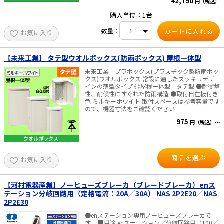
42,790
み、乾電池含む） ・生産国：日本 ※活線は不可で
円（税込）
・適合ドライバー：[推奨]100V電動タイプ（無段
す。 ※途中で分岐している電線、圧着端子・スリ
変速タイプ ） ※充電ドライバーを使用する場合
購入単位：1台
ーブ等で接続された電線は測定できません。 ※エ
は、14.4V以上、高トルク（低速）モードでご使
コケーブル、6600V CVケーブル、アルミCVケー
用ください。 ※インパクトモード、インパクトド
数量：
ブルは、ユーザーモードを使用してください。 ※
お気に入り
ライバーでのご使用はできません。
電池は付属していません。
【未来工業】 タテ型ウオルボックス(防雨ボックス) 屋根一体型
未来工業 プラボックス(プラスチック製防雨ボッ
クス)ウオルボックス 常設に適したスッキリデザ
インの薄型タイプ ◎屋根一体型 タテ型 ●耐衝撃
性、耐候性にすぐれた防雨構造 ●取付自在板付き
色 ミルキーホワイト 取付スペースは参考容量です
ので、機器寸法をご確認ください
975
円（税込）～
商品を選ぶ
お気に入り
【河村電器産業】ノーヒューズブレーカ（ブレードブレーカ）enス
テーション分岐回路用（定格電流：20A／30A） NAS 2P2E20／NAS
2P2E30
●enステーション専用ノーヒューズブレーカで
す。 ■用途 enステーション／分岐回路用（100／