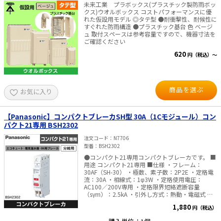
未来工業 プラボックス(プラスチック製防雨ボッ
クス)ウオルボックス コストパフォーマンスに優
れた仮設用モデル ◎タテ型 ●耐衝撃性、耐候性に
すぐれた防雨構造 ●プラスチック基台 色 ベージ
ュ 取付スペースは参考容量ですので、機器寸法を
ご確認ください
620
円（税込）～
商品を選ぶ
お気に入り
【Panasonic】コンパクトブレーカSH型 30A（1Cモジュール）コン
パクト21専用 BSH2302
注文コード
N7706
型番
BSH2302
●コンパクト21専用コンパクトブレーカです。 ■
用途 コンパクト21専用 ■仕様 ・フレーム：
30AF（SH-30） ・極数、素子数：2P2E ・定格電
流：30A ・相線式：1φ3W ・定格使用電圧：
AC100／200V専用 ・定格限界短絡遮断容量
（sym）：2.5kA ・引外し方式：熱動・電磁式 ・
端子仕様 負荷側：連結端子 適合電線：φ1.6・
1,880
円（税込）
φ2.0・φ2.6 ・外形寸法：H82.8×W16×D43mm
・質量：0.065kg ・色：ホワイト ※より線の場合