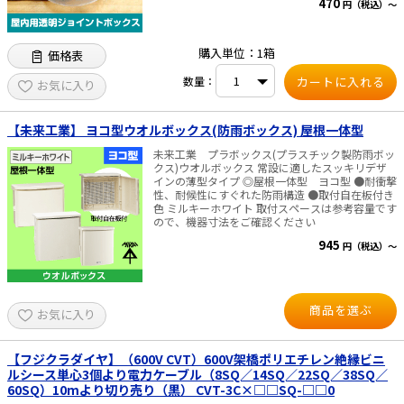
470
円（税込）～
購入単位：1箱
価格表
数量：
お気に入り
【未来工業】 ヨコ型ウオルボックス(防雨ボックス) 屋根一体型
未来工業 プラボックス(プラスチック製防雨ボッ
クス)ウオルボックス 常設に適したスッキリデザ
インの薄型タイプ ◎屋根一体型 ヨコ型 ●耐衝撃
性、耐候性にすぐれた防雨構造 ●取付自在板付き
色 ミルキーホワイト 取付スペースは参考容量です
ので、機器寸法をご確認ください
945
円（税込）～
商品を選ぶ
お気に入り
【フジクラダイヤ】（600V CVT）600V架橋ポリエチレン絶縁ビニ
ルシース単心3個より電力ケーブル（8SQ／14SQ／22SQ／38SQ／
60SQ）10mより切り売り（黒） CVT-3C×□□SQ-□□0