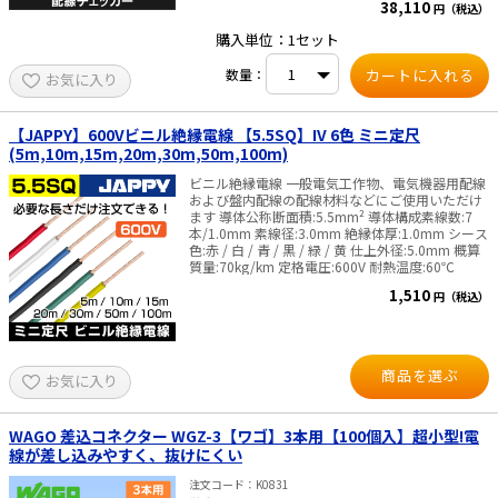
38,110
円（税込）
示：赤色LED点灯、ブザー鳴動 絶縁耐力：
AC2000V、1分間（ゴム検電部～グリップ間） ●
購入単位：1セット
ブレーカー探査機能 信号出力形式：信号電流によ
る磁束検出 出力：4点のLEDランプ点灯表示、ブ
数量：
お気に入り
ザー鳴動 探査感度：感度調整ボリューム 動作距
離：300m ・使用電池：リチウム電池、
CR2032×1（電池は付属しておりません） ・寸
法：142×35×19.5mm ・質量：35g（電池含
【JAPPY】600Vビニル絶縁電線 【5.5SQ】IV 6色 ミニ定尺
む） 【死線用受信器】 ●ブレーカー探査機能 探
(5m,10m,15m,20m,30m,50m,100m)
査条件：死線専用 出力：LEDランプ点滅表示、ブ
ザー鳴動 電池交換表示：電源 LEDが点滅 動作距
ビニル絶縁電線 一般電気工作物、電気機器用配線
離：300m ・使用電池：単3アルカリ乾電池
および盤内配線の配線材料などにご使用いただけ
×2（電池は付属しておりません） ・寸法：
ます 導体公称断面積:5.5mm² 導体構成素線数:7
105×75×26.4mm（本体のみ） ・質量：
本/1.0mm 素線径:3.0mm 絶縁体厚:1.0mm シース
151g（電池含む） 【送信機】 ・使用電圧範囲：
色:赤 / 白 / 青 / 黒 / 緑 / 黄 仕上外径:5.0mm 概算
DC／AC、15V～264V ・探査信号周波数：5kHz ・
質量:70kg/km 定格電圧:600V 耐熱温度:60℃
寸法：90×50×31mm ・質量：72g ●共通仕様
1,510
・使用温度範囲：0℃～40℃（80%RH以下） ・セ
円（税込）
ット内容：活線用受信機×1、死線用受信機×1、
送信機×1、クリップ付コード×1、ACプラグ付コ
ード×1 ・原産国：日本
商品を選ぶ
お気に入り
WAGO 差込コネクター WGZ-3【ワゴ】3本用【100個入】超小型!電
線が差し込みやすく、抜けにくい
注文コード
K0831