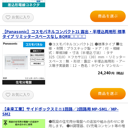
全関協推奨品 ・内線規定記載 ・PSEマーク適合
■仕様 ・定格：20A／300V ・適用電線 銅／単
線：φ1.6mm、φ2.0mm ・材質 バネ：ステンレス
導電部：無酸素銅 ハウジング：ポリカーボネート
商品を選ぶ
お気に入り
【Panasonic】コスモパネルコンパクト21 露出・半埋込両用形 標準
タイプ リミッタースペースなし BQR8□□□□
●コスモパネルコンパクト21 ●標準タイプ ■仕
様 ・材質：プラスチック製 ・ドア：付 ・相線
式：単相3線 ・寸法（半埋込寸法）：タテ
325（310）×フカサ111（30）mm ・リミッター
スペース：無 ・形状：露出・半埋込両用形 ・アー
ス端子実装数：12 ・色名：ホワイト マンセル記
号10Y9／0.5
24,240
円（税込）
商品を選ぶ
お気に入り
【未来工業】サイドボックスミニ1回路／2回路用 MP-SM1／MP-
SM2
●既設の住宅用分電盤への追加や組み合わせに使
用します。 ●IH調理器、EV充電コンセント等の増