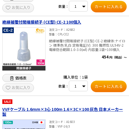
数量：
お気に入り
絶縁被覆付閉端接続子 (CE型) CE-2 100個入
注文コード
A2682
型番
CPL-CE2
絶縁被覆付閉端接続子 (CE型) CE-2 絶縁体:ナイロ
ン 標準色:乳白 定格電圧(V): 300 難燃性:UL94V-2
電線抱合範囲:1.0-3.0(㎟) 内容量:1袋=100個入
454
円（税込）～
購入単位：1袋
価格表
数量：
お気に入り
SALE
VVFケーブル 1.6mm×3心 100m 1.6×3C×100 灰色 日本メーカー
製
注文コード
A1603
型番
VVF-16/3