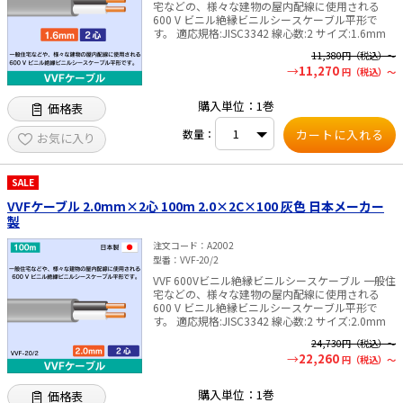
宅などの、様々な建物の屋内配線に使用される
600 V ビニル絶縁ビニルシースケーブル平形で
e431オリジナル
す。 適応規格:JISC3342 線心数:2 サイズ:1.6mm
11,380
円（税込）～
暑さ対策
11,270
円（税込）～
販売終了品
購入単位：1巻
価格表
数量：
お気に入り
SALE
VVFケーブル 2.0mm×2心 100m 2.0×2C×100 灰色 日本メーカー
製
注文コード
A2002
型番
VVF-20/2
VVF 600Vビニル絶縁ビニルシースケーブル 一般住
宅などの、様々な建物の屋内配線に使用される
600 V ビニル絶縁ビニルシースケーブル平形で
す。 適応規格:JISC3342 線心数:2 サイズ:2.0mm
24,730
円（税込）～
22,260
円（税込）～
購入単位：1巻
価格表