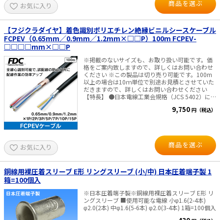
商品を選ぶ
お気に入り
【フジクラダイヤ】着色識別ポリエチレン絶縁ビニルシースケーブル
FCPEV（0.65mm／0.9mm／1.2mm×□□P）100m FCPEV-
□□□□mm×□□P
※掲載のないサイズも、お取り扱い可能です。価
格をご案内致しますので、詳しくはお問い合わせ
ください ※この製品は切り売り可能です。100m
以上の場合は10ｍ単位で別途お見積とさせていた
だきますので、詳しくはお問い合わせください
【特長】 ●日本電線工業会規格（JCS 5402）に
適合した構造となっています。トレーサー色別の
9,750
円（税込）
CPEVと異なり、線心識別にカラーコード方式を導
入し全線心識別が可能となっています。 ●RoHS
指令の制限10物質※は規制値以下です。※対象物
質：鉛、六価クロム、水銀、カドミウム、PBB
類、PBDE類、DEHP、BBP、DBP、DIBP ①全線
商品を選ぶ
お気に入り
心識別 絶縁体の色と組み合せによるカラーコード
方式により全線心識別可能となっており、誤配線
の防止と共に、配線作業の効率アップも図れま
す。 ②耐雑音性 FCPEVはしゃへい付を標準として
銅線用裸圧着スリーブ E形 リングスリーブ (小/中) 日本圧着端子製 1
おります。標準しゃへいは、アルミ箔張り付けポ
箱=100個入
リエステルテープとドレインワイヤの組み合せと
なっており、接地作業が容易です。標準しゃへい
※日本圧着端子製※銅線用裸圧着スリーブ E形 リ
の他に、銅テープしゃへいも製作可能です。 ③難
ングスリーブ ■使用可能な電線 小φ1.6(2-4本)
燃性・耐候性 難燃性を有する黒色ビニルシースを
φ2.0(2本) 中φ1.6(5-6本) φ2.0(3-4本) 1箱=100個入
施しており、さらに耐候性にも優れることから、