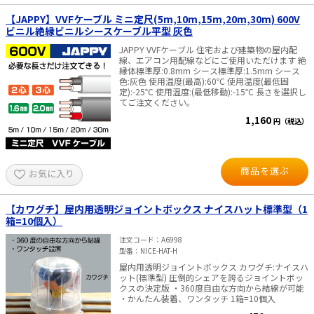
【JAPPY】VVFケーブル ミニ定尺(5m,10m,15m,20m,30m) 600V
ビニル絶縁ビニルシースケーブル平型 灰色
JAPPY VVFケーブル 住宅および建築物の屋内配
線、エアコン用配線などにご使用いただけます 絶
縁体標準厚:0.8mm シース標準厚:1.5mm シース
色:灰色 使用温度(最高):60℃ 使用温度(最低固
定):-25℃ 使用温度:(最低移動):-15℃ 長さを選択し
てご注文ください。
1,160
円（税込）
商品を選ぶ
お気に入り
【カワグチ】屋内用透明ジョイントボックス ナイスハット標準型（1
箱=10個入）
注文コード
A6998
型番
NICE-HAT-H
屋内用透明ジョイントボックス カワグチ:ナイスハ
ット(標準型) 圧倒的シェアを誇るジョイントボッ
クスの決定版 ・360度自由な方向から結線が可能
・かんたん装着、ワンタッチ 1箱=10個入