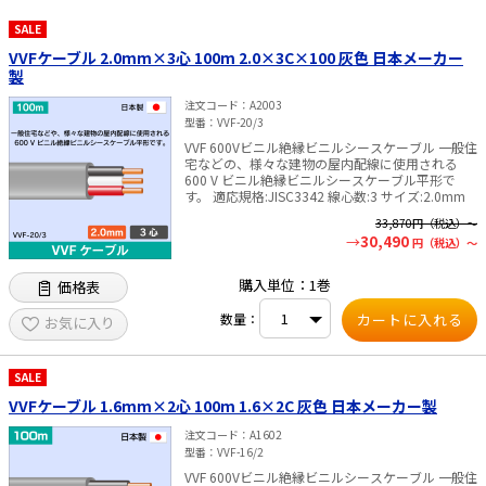
SALE
太陽光発電工事
エアコン・換気扇・空調資材
VVFケーブル 2.0mm×3心 100m 2.0×3C×100 灰色 日本メーカー
太陽光発電ケーブル・コネクタ・関連資
ホテル・病院向け
製
材/機器
注文コード
A2003
電源ケーブル／コネクタ／分電盤／ブレ
型番
VVF-20/3
ーカ
VVF 600Vビニル絶縁ビニルシースケーブル 一般住
照明・照明器具
宅などの、様々な建物の屋内配線に使用される
600 V ビニル絶縁ビニルシースケーブル平形で
す。 適応規格:JISC3342 線心数:3 サイズ:2.0mm
電源タップ・延長コード
33,870
円（税込）～
30,490
スイッチ・コンセント（配線器具）
円（税込）～
PF管/FEP管/CD管/情報線保護管
購入単位：1巻
価格表
ボックス・ビニル電線管付属品・引き込
数量：
お気に入り
みカバー
工具関連
SALE
VVFケーブル 1.6mm×2心 100m 1.6×2C 灰色 日本メーカー製
EV充電設備工事関連
注文コード
A1602
感染症関連
型番
VVF-16/2
VVF 600Vビニル絶縁ビニルシースケーブル 一般住
その他