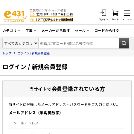
工事資材のプロショップe資材 CATV・アンテナ・防犯・光・LAN・電気・空調工事など
営業日は13時まで
当日出荷
¥0
1万円(税抜)以上で
送料無料
ログイン
カート
メニュー
カテゴリ
工事
メーカーから探す
セール
コードから注文
同軸ケーブル／テレビ用接栓／関連工具
CATV・アンテナ工事
在庫一掃セール
アンテナ・取付金具・ブースター／CATV
トップ
ログイン / 新規会員登録
光工事・FTTH工事
部材類
配線補助具（モール・結束バンド・テー
ログイン / 新規会員登録
エアコン・換気扇工事
プ類 他）
防犯カメラ工事
防犯工事関連
会員登録されている方
LAN配線工事
当サイトで
HDMIケーブル・周辺機器／RCAケーブル
電話工事
電話線／コネクタ／アダプタ
当サイトに登録したメールアドレス・パスワードをご入力ください。
電気配管工事
光ファイバー・融着接続機関連
メールアドレス（半⾓英数字）
EV充電設備工事
LANケーブル・コネクタ・関連資材/機器
照明設置工事
ネットワーク機器