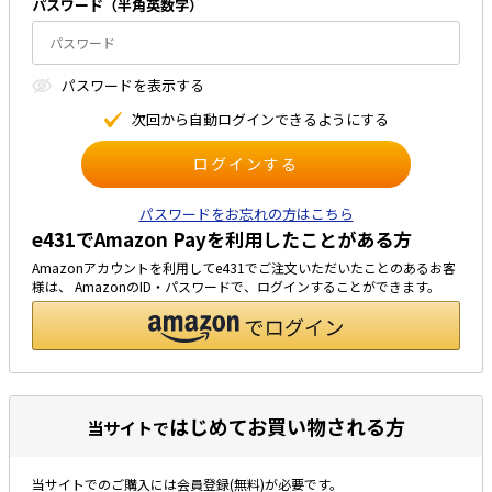
パスワード（半⾓英数字）
太陽光発電工事
エアコン・換気扇・空調資材
太陽光発電ケーブル・コネクタ・関連資
ホテル・病院向け
パスワードを表⽰する
材/機器
電源ケーブル／コネクタ／分電盤／ブレ
次回から⾃動ログインできるようにする
ーカ
照明・照明器具
電源タップ・延長コード
パスワードをお忘れの方はこちら
e431でAmazon Payを利用したことがある方
スイッチ・コンセント（配線器具）
Amazonアカウントを利用してe431でご注文いただいたことのあるお客
PF管/FEP管/CD管/情報線保護管
様は、 AmazonのID・パスワードで、ログインすることができます。
ボックス・ビニル電線管付属品・引き込
みカバー
工具関連
EV充電設備工事関連
はじめてお買い物される方
当サイトで
感染症関連
当サイトでのご購入には会員登録(無料)が必要です。
その他