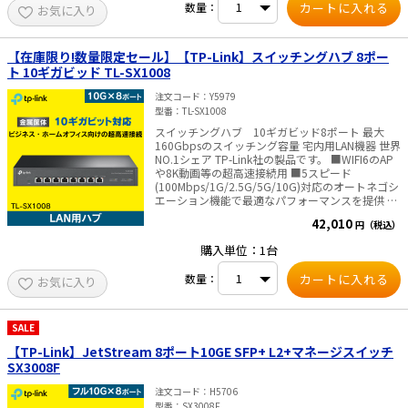
数量：
注意：予めご了承ください。メーカーの都合によ
お気に入り
り、商品改良のため仕様、外観は予告なく変更す
る場合があります。新仕様の商品への移行中は、
新・旧異なる仕様の在庫が混在する可能性がござ
【在庫限り!数量限定セール】【TP-Link】スイッチングハブ 8ポー
います。
ト 10ギガビッド TL-SX1008
注文コード
Y5979
型番
TL-SX1008
スイッチングハブ 10ギガビッド8ポート 最大
160Gbpsのスイッチング容量 宅内用LAN機器 世界
NO.1シェア TP-Link社の製品です。 ■WIFI6のAP
や8K動画等の超高速接続用 ■5スピード
(100Mbps/1G/2.5G/5G/10G)対応のオートネゴシ
エーション機能で最適なパフォーマンスを提供 ■
ファン速度を自動調整する低ノイズ設計 ■堅牢な
42,010
円（税込）
金属筐体と放熱設計にて0～50℃の温度環境で使
用可能 メーカー名:TP-Link 型番:TL-SX1008 ポート
購入単位：1台
数:8ポート 伝送速
度:100Mbps/1Gbps/2.5Gbps/5Gbps/10Gbps 消
数量：
お気に入り
費電力:最大:31.2 W 寸法:294×180×44 mm 筐体:
金属 付属品: TL-SX1008本体 電源コード 設置ガイ
ド ラックマウントキット ゴム足 認証:CE, FCC
,RoHS✅TP-Link社製品についてのご注意：予めご
SALE
了承ください。メーカーの都合により、商品改良
【TP-Link】JetStream 8ポート10GE SFP+ L2+マネージスイッチ
のため仕様、外観は予告なく変更する場合があり
ます。新仕様の商品への移行中は、新・旧異なる
SX3008F
仕様の在庫が混在する可能性がございます。
注文コード
H5706
型番
SX3008F