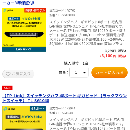
ーカー3年保証付!
注文コード
A0760
型番
TL-SG1008D
スイッチングハブ ギガビット8ポート 宅内用
LAN機器 世界NO.1シェア TP-Link社の製品です。
メーカー名:TP-Link 型番:TL-SG1008D ポート数:8
ポート 伝送速度:10/100/1000Mbps 消費電力:最
大:4.63W (220V/50Hz) 外部電源:100～240VAC、
50/60Hz 寸法:180×90×25.5 mm 筐体:プラスチ
ック 付属品: TL-SG1008D本体 電源アダプタ 説明
3,289
円（税込）
書 認証:FCC、CE、RoHs メーカー 3年保証付
3,100
円（税込）
✅TP-Link社製品についてのご注意：予めご了承く
ださい。メーカーの都合により、商品改良のため
購入単位：1台
仕様、外観は予告なく変更する場合があります。
新仕様の商品への移行中は、新・旧異なる仕様の
数量：
お気に入り
在庫が混在する可能性がございます。
SALE
【TP-Link】スイッチングハブ 48ポート ギガビッド 【ラックマウン
トスイッチ】 TL-SG1048
注文コード
F2944
型番
TL-SG1048
スイッチングハブ ギガビッド48ポート 宅内用
LAN機器 世界NO.1シェア TP-Link社の製品です。
メーカー名:TP-Link 型番:TL-SG1048 ポート数:48