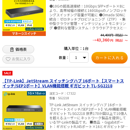
●10Gの超高速接続：10Gbps SFP+ポート×8に
より、高帯域幅の接続と160Gbpsのノンブロッキ
ングスイッチング容量が可能に ●Omada SDNに
統合：ゼロタッチプロビジョニング（ZTP）・集
中型クラウド管理・インテリジェントモニタリン
グ ●便利な管理システム：クラウドアクセスと
Omadaアプリで管理がより便利でかんたんに ●
44,400
円（税込）～
スタティックルーティング：ネットワークリソー
43,360
円（税込）～
スを効率的に使用するために内部トラフィックを
ルーティング ●堅牢なセキュリティ：IP-MAC-ポ
購入単位：1台
価格表
ートバインディング・ACL・ポートセキュリテ
ィ・DoS防御・ストームコントロール・DHCPス
数量：
ヌーピング・802.1X・Radius認証等でデータの安
お気に入り
全性を維持 ●音声・ビデオ会議を快適に：L2／L3
／L4 QoSおよびIGMPスヌーピングに対応 ●スタ
ンドアロン管理：Web・CLI（コンソールポート／
SALE
Telnet／SSH）・SNMP・RMON・デュアルイメー
ジによる強力な管理機能 ※Web上で公開している
【TP-Link】JetStream スイッチングハブ 16ポート【スマートス
マニュアルや設定画面はすべて英語のみです。ご
イッチ/SEP2ポート】VLAN機能搭載 ギガビット TL-SG2218
了承の上お求めください｡ ■仕様 【ハードウェア
機能】 ・インターフェース：10GE SFP+スロット
注文コード
C7322
×8、RJ45コンソールポート×1、Micro-USBコン
型番
SG2218
ソールポート×1 ・ファンの数量：ファンレス ・
TP-Link JetStream スイッチングハブ 16ポート
電源：100-240V AC～50／60Hz ・寸法（幅×奥
【スマートスイッチ/SEP2ポート】VLAN機能搭載
行き×高さ）：440×180×44mm ・設置：ラッ
ギガビット TL-SG2218 世界170か国以上で10億人
クマウント対応 ・最大消費電力：15.46W（220V
を超えるユーザーにネットワーク製品を提供して
／50Hz） ・最大放熱：52.75BTU／hr（220V／
いるTP-Linkの製品です。 ■商品 ・Gigabitポー
50Hz） 【パフォーマンス】 ・スイッチング容
ト：ギガビットRJ45ポート×16とギガビットSFP
量：160Gbps ・パケット伝送レート：