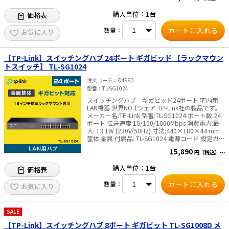
す。納品書に記載の型番と製品/パッケージに記載
W 寸法:209×126×26 mm 筐体:金属 付属品: TL-
購入単位：1台
の型番とが異なる場合がありますが、製品の機能
価格表
SG105-M2本体 電源アダプター 設置ガイド ゴム足
に変更はありません。パッケージは一部変更とな
認証:CE, FCC ,RoHS✅TP-Link社製品についてのご
っている場合があります。✅TP-Link社製品につい
数量：
注意：予めご了承ください。メーカーの都合によ
お気に入り
てのご注意：予めご了承ください。メーカーの都
り、商品改良のため仕様、外観は予告なく変更す
合により、商品改良のため仕様、外観は予告なく
る場合があります。新仕様の商品への移行中は、
変更する場合があります。新仕様の商品への移行
新・旧異なる仕様の在庫が混在する可能性がござ
【TP-Link】スイッチングハブ 24ポート ギガビッド 【ラックマウン
中は、新・旧異なる仕様の在庫が混在する可能性
います。
トスイッチ】 TL-SG1024
がございます。
注文コード
Q4993
型番
TL-SG1024
スイッチングハブ ギガビッド24ポート 宅内用
LAN機器 世界NO.1シェア TP-Link社の製品です。
メーカー名:TP-Link 型番:TL-SG1024 ポート数:24
ポート 伝送速度:10/100/1000Mbps 消費電力:最
大: 13.1W (220V/50Hz) 寸法:440×180×44 mm
筐体:金属 付属品: TL-SG1024 電源コード 設定ガイ
ド ラックマウントキット ゴム足 認証:FCC, CE,
15,890
円（税込）～
RoHS ✅TP-Link社製品についてのご注意：予めご
了承ください。メーカーの都合により、商品改良
購入単位：1台
価格表
のため仕様、外観は予告なく変更する場合があり
ます。新仕様の商品への移行中は、新・旧異なる
数量：
仕様の在庫が混在する可能性がございます。
お気に入り
SALE
【TP-Link】スイッチングハブ 8ポート ギガビット TL-SG1008D メ