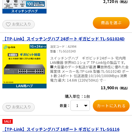
2,720
円（税込）
ク機器、LANケーブルなどのネットワーク環境が
す。 ●リンクしていないポートを自動判別し電力
2.5GBASE-T（IEEE802.3bz）をサポートしている
供給を抑える省電力機能を搭載、全ポートのパソ
必要があります。 ■仕様 【LAN-2GIGAS501】 ・
コンをシャットダウンした場合は最大（63％／5
ポート数：5ポート ・ポート構成：2.5GBASE-T／
ポート、59%／8ポート）の省電力が可能です。
1000BASE-T／100BASE-TX／10BASE-T（RJ-45）
■仕様
商品を選ぶ
お気に入り
×5ポート ・スイッチファブリック：25Gbps ・
最大パケット転送能力：18.6Mbps ・消費電力
（最大）：8.2W ・サイズ：約
W165×D130×H27mm ・重量：約608g 【LAN-
【TP-Link】スイッチングハブ 24ポート ギガビッド TL-SG1024D
2GIGAS801】 ・ポート数：8ポート ・ポート構
成：2.5GBASE-T／1000BASE-T／100BASE-TX／
注文コード
A1994
10BASE-T（RJ-45）×8ポート ・スイッチファブ
型番
TL-SG1024D
リック：40Gbps ・最大パケット転送能力：
スイッチングハブ ギガビッド24ポート 宅内用
29.8Mbps ・消費電力（最大）：約14.1W ・サイ
LAN機器 世界NO.1シェア TP-Link社の製品です。
ズ：約W165×D130×H27mm ・重量：約613g
■大容量のデータ転送が最適 ■放熱性に優れた金
【共通】 ・カラー：ブラック ・最大伝送速度：
属筐体 メーカー名:TP-Link 型番:TL-SG1024D ポー
2.5Gbps（2.5GBASE-T） ・準拠規格：
ト数:24ポート 伝送速度:10/100/1000Mbps 消費
IEEE802.3（10BASE-T）、
電力:最大: 14.6W (220V/50Hz) 寸
IEEE802.3u（100BASE-TX ）、
法:294×180×44 mm 筐体:金属 付属品: TL-
IEEE802.3ab（1000BASE-T）、
13,900
円（税込）
SG1024D 電源コード インストールガイド ラック
IEEE802.3bz（2.5GBASE-T） ・アクセス方式：
マウント キット ラバーフィート 認証:FCC、CE、
CSMA／CD ・スイッチング方式：Store&Forward
購入単位：1台
RoHs ✅TP-Link社製品についてのご注意：予めご
・通信モード：フルデュプレックス／ハーフデュ
了承ください。メーカーの都合により、商品改良
プレックス ・PoE対応有無：非対応 ・バッファメ
数量：
お気に入り
のため仕様、外観は予告なく変更する場合があり
モリ：1.5 Mbytes（各ポートに動的割り当て） ・
ます。新仕様の商品への移行中は、新・旧異なる
フローコントロール制御：有 ・フィルタリング速
仕様の在庫が混在する可能性がございます。
度：3720238パケット／秒（2500Mbps）、
SALE
1488000パケット／秒（1000Mbps）、148800パ
ケット／秒（100Mbps）、14880パケット／秒
【TP-Link】スイッチングハブ 16ポート ギガビッド TL-SG116
（10Mbps） ・MACアドレステーブル：16K ・ジ