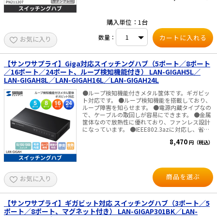
購入単位：1台
数量：
お気に入り
【サンワサプライ】Giga対応スイッチングハブ（5ポート／8ポート
／16ポート／24ポート、ループ検知機能付き） LAN-GIGAH5L／
LAN-GIGAH8L／LAN-GIGAH16L／LAN-GIGAH24L
●ループ検知機能付きメタル筐体です。ギガビッ
ト対応です。 ●ループ検知機能を搭載しており、
ループ障害を知らせます。 ●電源内蔵タイプなの
で、ケーブルの取回しが容易にできます。 ●金属
筐体なので放熱性に優れており、ファンレス設計
になっています。 ●IEEE802.3azに対応し、省電
力で動作します。 ●強力マグネット付きです。
8,470
円（税込）
（LAN-GIGAH5L、LAN-GIGAH8L） ●19インチマ
ウントラック取付金具付きです。（LAN-
GIGAH16L、LAN-GIGAH24L） ■仕様
商品を選ぶ
お気に入り
【サンワサプライ】ギガビット対応 スイッチングハブ（3ポート／5
ポート／8ポート、マグネット付き） LAN-GIGAP301BK／LAN-