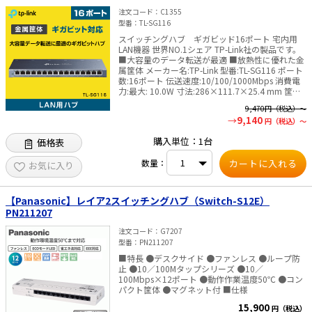
ャンボフレーム：対応（12Kbytes） ・AutoMDI／
注文コード
C1355
MDI-X：対応 ・オートネゴシエーション：対応 ・
型番
TL-SG116
ループ検知機能：ループ検知 ・電源：ACアダプタ
・入力電圧：AC100～240V±10% 50／60Hz ・
スイッチングハブ ギガビッド16ポート 宅内用
動作時環境条件 使用時温度：0～40℃ 使用時湿
LAN機器 世界NO.1シェア TP-Link社の製品です。
度：10～90%（結露なきこと） ・筐体材質：メタ
■大容量のデータ転送が最適 ■放熱性に優れた金
ル ・19インチマウント取り付け：無 ・マグネッ
属筐体 メーカー名:TP-Link 型番:TL-SG116 ポート
ト取り付け：有 ・壁掛け：有 ・壁掛け用ホールサ
数:16ポート 伝送速度:10/100/1000Mbps 消費電
イズ：約W16×D16×H3mm ・ファン仕様：静音
力:最大: 10.0W 寸法:286×111.7×25.4 mm 筐体:
ファンレス ・セット内容：取扱説明書、ACアダプ
金属 付属品: TL-SG116 電源アダプター 設定ガイ
9,470
円（税込）～
タ×1、壁掛けセット×1 ※本製品は通電のみの場
ド ゴム足 認証:VCCI, PSE, CE, FCC ,RoHS ✅TP-
9,140
合と通信を行っている場合とでは発熱量が異なり
円（税込）～
Link社製品についてのご注意：予めご了承くださ
ます。特に通信を大量に継続して行うと、本体は
い。メーカーの都合により、商品改良のため仕
購入単位：1台
価格表
過熱状態になる場合があります。 ※風通りの少な
様、外観は予告なく変更する場合があります。新
い放熱の悪い環境での連続使用は、内部部品の劣
仕様の商品への移行中は、新・旧異なる仕様の在
数量：
化を招き、製品寿命を低下させる恐れがありま
庫が混在する可能性がございます。
お気に入り
す。 ※ご使用になる場合には本体上部に何も乗せ
ず、通風口は10cm以上空間をあけて設置してくだ
さい。
【Panasonic】レイア2スイッチングハブ（Switch-S12E）
PN211207
注文コード
G7207
型番
PN211207
■特長 ●デスクサイド ●ファンレス ●ループ防
止 ●10／100Mタップシリーズ ●10／
100Mbps×12ポート ●動作作業温度50℃ ●コン
パクト筐体 ●マグネット付 ■仕様
15,900
円（税込）