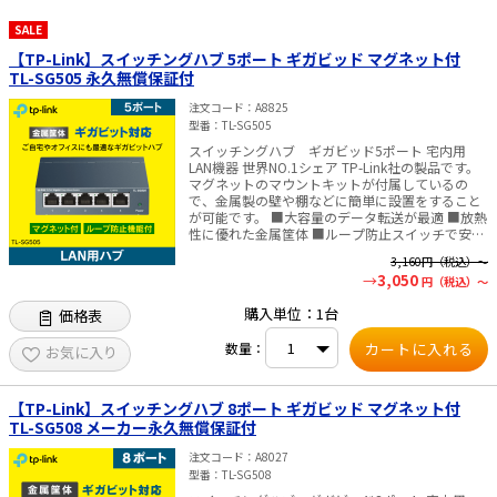
SALE
太陽光発電工事
エアコン・換気扇・空調資材
【TP-Link】スイッチングハブ 5ポート ギガビッド マグネット付
太陽光発電ケーブル・コネクタ・関連資
ホテル・病院向け
TL-SG505 永久無償保証付
材/機器
注文コード
A8825
電源ケーブル／コネクタ／分電盤／ブレ
型番
TL-SG505
ーカ
スイッチングハブ ギガビッド5ポート 宅内用
照明・照明器具
LAN機器 世界NO.1シェア TP-Link社の製品です。
マグネットのマウントキットが付属しているの
で、金属製の壁や棚などに簡単に設置をすること
電源タップ・延長コード
が可能です。 ■大容量のデータ転送が最適 ■放熱
性に優れた金属筐体 ■ループ防止スイッチで安心
スイッチ・コンセント（配線器具）
＆確実な運用 メーカー名:TP-Link 型番:TL-SG505
3,160
円（税込）～
ポート数:5ポート 伝送速度:10/100/1000Mbps 消
3,050
円（税込）～
費電力:最大2.49W(220V/50Hz) 寸法:99.8 x 98 x
PF管/FEP管/CD管/情報線保護管
25 mm 筐体:金属 付属品: TL-SG505本体 マグネッ
購入単位：1台
価格表
トマウンティングキット 電源アダプタ 設定ガイド
ボックス・ビニル電線管付属品・引き込
認証:FCC、CE、RoHs メーカー 無償永久保証付
みカバー
数量：
✅TP-Link社製品についてのご注意：予めご了承く
お気に入り
ださい。メーカーの都合により、商品改良のため
工具関連
仕様、外観は予告なく変更する場合があります。
新仕様の商品への移行中は、新・旧異なる仕様の
【TP-Link】スイッチングハブ 8ポート ギガビッド マグネット付
EV充電設備工事関連
在庫が混在する可能性がございます。
TL-SG508 メーカー永久無償保証付
感染症関連
注文コード
A8027
型番
TL-SG508
その他