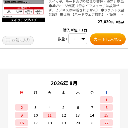
ング方式：Store&Forward ・通信モード：フルデ
スイッチ、モードの切り替えや管理・設定も簡単
ュプレックス／ハーフデュプレックス ・ポート構
●4kVサージ保護（雷などでスイッチは故障せ
成：1000BASE-T／100BASE-TX／10BASE-T（RJ-
ず、ビジネスは中断されません） ●ファンレス静
45）×8ポート ・PoE対応有無：非対応 ・バッフ
音設計 ■仕様 【ハードウェア機能】 ・設置：ラ
ァメモリ：1.5 Mbytes（各ポートに動的割り当
ックマウント、デスクマウント、壁マウントなど
27,020
円（税込）
て） ・フローコントロール制御：有 ・スイッチフ
24×10／100／1000BASE-Tポート 2×GESFPポ
ァブリック：16Gbps ・最大パケット転送能力：
ート ・電源：AC内蔵電源 ・ファンの数量：ファ
購入単位：1台
11.9Mbps ・フィルタリング速度：1488000パケ
ンレス（自然放熱） ・寸法（高さ×幅×奥行）：
ット／秒（1000Mbps）、148800パケット／秒
43.6×442×260mm ・最大消費電力：33W 【パ
数量：
お気に入り
（100Mbps）、14880パケット／秒（10Mbps）
フォーマンス】 ・パケット転送レート：
・MACアドレステーブル：4K ・ジャンボフレー
38.69Mpps ・スイッチング容量：52Gbps 4KMAC
ム：対応（12Kbytes） ・適合LANケーブル：UTP
アドレスエントリ 【動作環境】 ・動作温度：0°C
カテゴリ5e以上（1000BASE-T）、UTPカテゴリ5
～40°C ・保存温度：-40°C～+70°C ・動作湿度：5
以上（100BASE-TX）、UTPカテゴリ3以上
～95%（結露しないこと）
（10BASE-T） ・AutoMDI／MDI-X：対応 ・オート
ネゴシエーション：対応 ・サイズ：
W45×D75×H100mm ・重量：約336g ・電源：
DC12～48V（冗長電源） ※1系統だけの電源入
力でも動作可能。2系統入力することで冗長電源
2026年 8月
に対応可能。 ・消費電力（最大）：5.55W ・動作
時環境条件 使用時温度：-10～60℃ 使用時湿度：
5～95%（結露なきこと） ・保管時環境条件 保管
日
月
火
水
木
金
土
時温度：-40～85℃ 保管時湿度：5～95%（結露
1
なきこと） ・筐体材質：メタル ・19インチマウ
ント取り付け：無 ・マグネット取り付け：無 ・壁
2
3
4
5
6
7
8
掛け：無 ・対応DINレール：対応（35mm） ・フ
ァン仕様：静音ファンレス ・MTBF：3,093,836時
9
10
11
12
13
14
15
間（25℃） ／ 582,648時間（60℃） ・VCCI規
格：VCCI Class A ・セット内容：取扱説明書×1、
16
17
18
19
20
21
22
製品本体×1、DINレールマウント（出荷時取付