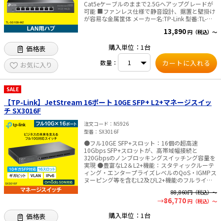
Cat5eケーブルのままで2.5Gへアップグレードが
50Hz） 【パフォーマンス】 ・スイッチング容
可能 ■ファンレス仕様で静音設計、据置と壁掛け
量：20Gbps ・パケット伝送レート：14.89Mpps
が容易な金属筐体 メーカー名:TP-Link 型番:TL-
・MACアドレス テーブル：8K ・パケット バッフ
SG108-M2 ポート数:8ポート 伝送速
ァメモリー：4.1Mbit ・ジャンボ フレーム：9KB
13,890
円（税込）～
度:100Mbps/1Gbps/2.5Gbp 消費電力:最大: 15.65
【その他】 ・認証：CE、FCC、RoHS ・パッケー
W 寸法:226×131×35 mm 筐体:金属 付属品: TL-
ジ内容：SG3210本体、電源コード、設置ガイ
購入単位：1台
価格表
SG108-M2本体 電源アダプター 設置ガイド ゴム足
ド、ラックマウントキット、ゴム足 ・システム要
認証:CE, FCC ,RoHS✅TP-Link社製品についてのご
件：Microsoft® Windows® 98SE、NT、2000、
数量：
注意：予めご了承ください。メーカーの都合によ
XP、Vista™またはWindows 7／8／10／11、
お気に入り
り、商品改良のため仕様、外観は予告なく変更す
MAC® OS、NetWare®、UNIX®またはLinux. ・動作
る場合があります。新仕様の商品への移行中は、
環境 動作温度：0～50℃ 保存温度：-40℃～70℃
新・旧異なる仕様の在庫が混在する可能性がござ
動作湿度：10%～90% 結露を避けてください 保
SALE
います。
存湿度：5%～90% 結露を避けてください ※製品
型番変更のお知らせ：「TL-□□□」型番製品が
【TP-Link】JetStream 16ポート 10GE SFP+ L2+マネージスイッ
「TL-」の無い型番に切り替わります。 旧型番の在
チ SX3016F
庫が無くなり次第、新型番の製品を発送いたしま
す。 納品書に記載の型番と製品/パッケージに記
注文コード
N5926
載の型番とが異なる場合がありますが、製品の機
型番
SX3016F
能に変更はありません。 パッケージは一部変更と
●フル10GE SFP+スロット：16個の超高速
なっている場合があります。✅TP-Link社製品につ
10Gbps SFP+スロットが、高帯域幅接続と
いてのご注意：予めご了承ください。メーカーの
320Gbpsのノンブロッキングスイッチング容量を
都合により、商品改良のため仕様、外観は予告な
実現 ●豊富なL2＆L2+機能：スタティックルーテ
く変更する場合があります。新仕様の商品への移
ィング・エンタープライズレベルのQoS・IGMPス
行中は、新・旧異なる仕様の在庫が混在する可能
ヌーピング等を含むL2及びL2+機能のフルライン
性がございます。
ナップに対応 ●堅牢なセキュリティ：IP-MAC-ポ
88,860
円（税込）～
ートバインディング・ACL・ポートセキュリテ
86,770
円（税込）～
ィ・802.1X認証等によってLANの保護をサポート
●デュアル冗長電源：相互にバックアップする2
購入単位：1台
価格表
つの電源を搭載し、より信頼性の高いネットワー