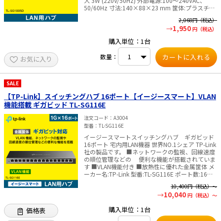
大 3W (220V/50Hz) 外部電源:100～240VAC、
50/60Hz 寸法:140×88×23 mm 筐体:プラスチッ
ク 付属品: TL-SG1005D本体 電源アダプタ 説明書
2,068
円（税込）
認証:FCC、CE、RoHs メーカー 3年保証付 ✅TP-
1,950
円（税込）
Link社製品についてのご注意：予めご了承くださ
い。メーカーの都合により、商品改良のため仕
購入単位：1台
様、外観は予告なく変更する場合があります。新
仕様の商品への移行中は、新・旧異なる仕様の在
数量：
お気に入り
庫が混在する可能性がございます。
SALE
【TP-Link】スイッチングハブ 16ポート【イージースマート】VLAN
機能搭載 ギガビッド TL-SG116E
注文コード
A3004
型番
TL-SG116E
イージースマートスイッチングハブ ギガビッド
16ポート 宅内用LAN機器 世界NO.1シェア TP-Link
社の製品です。 ■ネットワークの監視、回線速度
の順位管理などの 便利な機能が搭載されていま
す ■VLAN機能付き ■放熱性に優れた金属筐体 メ
ーカー名:TP-Link 型番:TL-SG116E ポート数:16ポ
ート スイッチング容量:32Gbps 伝送速
10,400
円（税込）～
度:10/100/1000Mbps 消費電力:最大: 9.27W
10,040
円（税込）～
(220V/50Hz) 寸法:286×111.7×25.4mm 筐体:金
属 付属品:TL-SG116E 電源コード 設置ガイド ゴム
購入単位：1台
価格表
足 認証:VCCI, PSE, FCC, CE, RoHS ※管理画面は
英語表記となります ✅TP-Link社製品についてのご