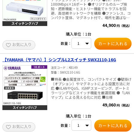
1000Mbps×16ポート ●オリジナルのループ検
知・遮断機能・ヒストリー機能でトラブルを回
避、高信頼ネットワークを構築 ●ファンレス、コ
ンパクト筐体、マグネット付で、場所を選ばない
優れた設置性 ●ホワイト系のオフィス什器に馴染
44,900
円（税込）
むように本体色を「マットホワイト」へ変更しま
した ●ディップスイッチを底面に移動し、誤操作
購入単位：1台
を抑止する設計 ●ポートに接続したケーブルを束
ねて留めるためのLANケーブル固定用穴を筐体に
数量：
お気に入り
実装、美観を損ねない ■仕様
【YAMAHA（ヤマハ）】シンプルL2スイッチ SWX2110-16G
注文コード
K8149
型番
SWX2110-16G
■特長 ●金属筐体で、コンパクトサイズ ●壁掛け
（オプション）やマグネットによる設置方法に対
応 ●VLANやQoS、IGMPスヌーピング、ポートミ
ラーリングなどスイッチ機能を厳選搭載 ●「LAN
マップ」による見える化に対応 ■仕様
49,060
円（税込）
購入単位：1台
数量：
お気に入り