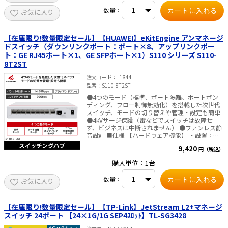
ク構成に最適 ●便利な管理システム：Omada
数量：
SDNに統合することでクラウドアクセスやリモー
お気に入り
ト管理が可能に ●スタンドアロン管理：Web・
CLI（コンソールポート／Telnet／SSH）・
SNMP・RMON・デュアルイメージによる強力な管
【在庫限り!数量限定セール】【HUAWEI】eKitEngine アンマネージ
理機能 ※Web上で公開しているマニュアルや設定
ドスイッチ（ダウンリンクポート：ポート×8、アップリンクポー
画面はすべて英語のみです。ご了承の上お求めく
ト：GE RJ45ポート×1、GE SFPポート×1）S110 シリーズ S110-
ださい｡ ■仕様 【ハードウェア機能】 ・インター
8T2ST
フェース：10GE SFP+スロット×16、RJ45コン
ソールポート×1、Micro-USBコンソールポート
注文コード
L1844
×1 ・ファンの数量：1 ・電源：100-240V AC～
型番
S110-8T2ST
50／60Hz ・寸法（幅×奥行き×高さ）：
440×220×44mm ・設置：ラックマウント対応
●4つのモード（標準、ポート隔離、ポートボン
・最大消費電力：32.74W（220V／50Hz） ・最大
ディング、フロー制御無効化）を搭載した次世代
放熱：111.71BTU／hr（220V／50Hz） 【パフォ
スイッチ、モードの切り替えや管理・設定も簡単
ーマンス】 ・スイッチング容量：320Gbps ・パ
●4kVサージ保護（雷などでスイッチは故障せ
ケット伝送レート：238.08Mpps ・MACアドレス
ず、ビジネスは中断されません） ●ファンレス静
テーブル：32K ・パケット バッファメモリー：
音設計 ■仕様 【ハードウェア機能】 ・設置：デ
24Mbit ・ジャンボフレーム：9KB 【その他】 ・
スクマウント、壁マウント 8×10／100／
9,420
認証：CE、FCC、RoHS ・パッケージ内容：
円（税込）
1000BASE-Tポート 1×10／100／1000BASE-Tポ
SX3016F本体、電源コード×2、設定ガイド、ラ
ート、1×GESFPポート ・電源：1×12VDC ・フ
購入単位：1台
ックマウントキット、ゴム足 ・システム要件：
ァンの数量：ファンレス（自然放熱） ・寸法（高
Microsoft® Windows® 98SE、NT、2000、XP、
さ×幅×奥行）：35×210×130mm ・最大消費
数量：
Vista™またはWindows 7／8／10／11、MAC®
お気に入り
電力：8W 【パフォーマンス】 ・パケット転送レ
OS、NetWare®、UNIX®またはLinux ・動作環境 動
ート：14.88Mpps ・スイッチング容量：20Gbps
作温度：0～50℃ 保存温度：-40～70℃ 動作湿
4KMACアドレスエントリ 【動作環境】 ・動作温
度：10～90% RH 結露を避けてください 保存湿
度：0°C～40°C ・保存温度：-40°C～+70°C ・動作
【在庫限り!数量限定セール】【TP-Link】JetStream L2+マネージ
度：5～90% RH 結露を避けてください ※製品型
湿度：5～95%（結露しないこと）
スイッチ 24ポート 【24×1G/1G SEP4ｽﾛｯﾄ】TL-SG3428
番変更のお知らせ：「TL-□□□」型番製品が
「TL-」の無い型番に切り替わります。 旧型番の在