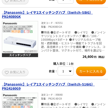
お気に入り
らせます。 ●ファンレス仕様なので、動作音が静
かです。 ●ストレートケーブル、クロスケーブル
を気にせず使える、AUTO-MDIX機能を搭載してい
ます。 ●接続する機器に合わせて10／100／
【Panasonic】レイヤ2スイッチングハブ（Switch-S8iG）
1000Mbps自動切替えが可能な、AUTO-
PN24080GK
Negotiation機能を搭載しています。 ●リンクし
ていないポートを自動判別し電力供給を抑える省
注文コード
N3551
電力機能を搭載しています。全ポートのパソコン
型番
PN24080GK
をシャットダウンした場合は最大 81.4％の省電力
■特長 ●全ポートギガ ●レイヤ2 ●ノンイン
が可能です。 ■仕様
テリジェントスイッチングハブ ●10／100／
1000Mbps×8ポート ●オリジナルのループ検
知・遮断機能・ヒストリー機能でトラブルを回
避、高信頼ネットワークを構築 ●ファンレス、コ
ンパクト筐体、マグネット付で、場所を選ばない
優れた設置性 ●ホワイト系のオフィス什器に馴染
26,600
円（税込）
むように本体色を「マットホワイト」へ変更 ●デ
ィップスイッチを底面に移動し、誤操作を抑止す
購入単位：1台
る設計 ●ポートに接続したケーブルを束ねて留め
るためのLANケーブル固定用穴を筐体に実装、美
数量：
お気に入り
観を損ねない ■仕様
【Panasonic】レイア2スイッチングハブ（Switch-S16iG）
PN24160G9
注文コード
X9848
型番
PN24160G9
■特長 ●全ポートギガ ●レイヤ2 ●ノンイン
テリジェントスイッチングハブ ●10／100／