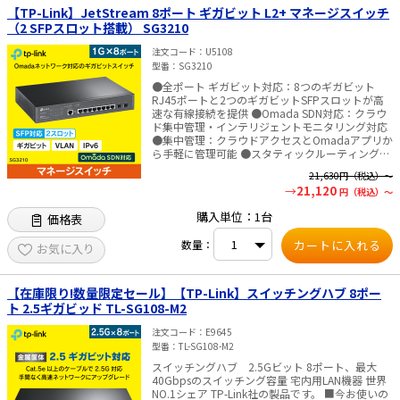
中は、新・旧異なる仕様の在庫が混在する可能性
【TP-Link】JetStream 8ポート ギガビット L2+ マネージスイッチ
がございます。
（2 SFPスロット搭載） SG3210
注文コード
U5108
型番
SG3210
●全ポート ギガビット対応：8つのギガビット
RJ45ポートと2つのギガビットSFPスロットが高
速な有線接続を提供 ●Omada SDN対応：クラウ
ド集中管理・インテリジェントモニタリング対応
●集中管理：クラウドアクセスとOmadaアプリか
ら手軽に管理可能 ●スタティックルーティング：
内部リソースの効率的な利用を助けるスタティッ
21,630
円（税込）～
クルーティングに対応 ●堅牢なセキュリティ：IP-
21,120
円（税込）～
MAC-ポートバインディング・ACL・ポートセキュ
リティ・DoS保護・ストームコントロール・
購入単位：1台
価格表
DHCPスヌーピング・802.1X・Radius認証等に対
応 ●音声やビデオを最適化：L2／L3／L4 QoSお
数量：
よびIGMPスヌーピングに対応 ●スタンドアロー
お気に入り
ン管理：Web・CLI（コンソールポート・Telnet・
SSH）・SNMP・RMON・デュアルイメージによる
強力な管理 ■仕様 【ハードウェア機能】 ・イン
【在庫限り!数量限定セール】【TP-Link】スイッチングハブ 8ポー
ターフェース：10／100／000Mbps RJ45ポート
ト 2.5ギガビッド TL-SG108-M2
×8、ギガビットSFP スロット×2、RJ45コンソー
ルポート×1、Micro-USBコンソールポート×1 ・
注文コード
E9645
ファンの数量：ファンレス ・電源：100-240V AC
型番
TL-SG108-M2
～50／60Hz ・寸法（幅×奥行き×高さ）：
スイッチングハブ 2.5Gビット 8ポート、最大
294×180×44mm ・設置：ラックマウント／デ
40Gbpsのスイッチング容量 宅内用LAN機器 世界
スクトップ対応 ・最大消費電力：6.84W（220V／
NO.1シェア TP-Link社の製品です。 ■今お使いの
50Hz） ・最大放熱：23.33BTU／h（220V／