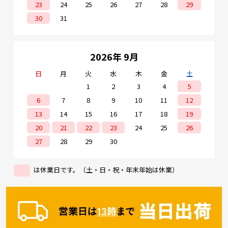
済）×1、プラグ端子台×1 ・カラー：ブラック
23
24
25
26
27
28
29
・適合規格：FCC Part 15 Class A、VCCI Class A、
30
31
ICES-003、EN 50121-4、EN 55032、EN 61000-
4-2 （ESD）、EN 61000-4-3 （Radiated RFI）、
EN 61000-4-4 （Burst）、EN 61000-4-5
（Surge）、EN 61000-4-6 （Induced RFI）、EN
61000-4-8 （Magnetic field）、EN 61000-6-2、
2026年 9月
EN 61000-6-4 ・防塵規格：IP40 ・リレー出力：
電源2系統入力時にON ※リレー出力に接続する
装置は0.5A＠DC30V以下でご使用ください。 ・電
日
月
火
水
木
金
土
源逆極性保護：対応 ・過電流保護：対応 ・発熱
1
2
3
4
5
量：19.98KJ／h
6
7
8
9
10
11
12
13
14
15
16
17
18
19
20
21
22
23
24
25
26
27
28
29
30
は休業日です。（土・日・祝・年末年始は休業）