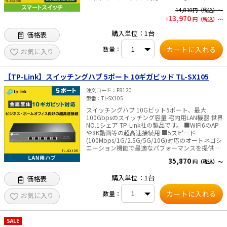
ACL、ポートセキュリティ、ストーム制御などの
14,810
円（税込）～
統合されたセキュリティ戦略により、LANエリア
13,970
円（税込）～
のインベストメントを保護 ・L2/L3/L4 QoS と
IGMP スヌーピングが音声やビデオのアプリケー
購入単位：1台
価格表
ションを最適化 ・WEB/CLI 管理モード・SNMP・
RMON等、多様な管理機能 ・革新的な省エネ技術
数量：
により、最大65％の消費電力を削減 ・寸法(幅×
お気に入り
奥行×高さ)：440×180×44mm(ラックマウント
対応) ・電源：ACアダプターDC12
Ｖ/1A（100~240VAC, 50/60Hz） ・最大消費電
【TP-Link】スイッチングハブ 5ポート 10ギガビッド TL-SX105
力：6.42W（220V/50Hz） ・付属品： 電源アダプ
ター、設定ガイド、リソースCD、 ゴム足 ・認
注文コード
F8120
証：CE, FCC, RoHS※製品型番変更のお知らせ：
型番
TL-SX105
「TL-□□□」型番製品が「TL-」の無い型番に切
スイッチングハブ 10Gビット5ポート、最大
り替わります。旧型番の在庫が無くなり次第、新
100Gbpsのスイッチング容量 宅内用LAN機器 世界
型番の製品を発送いたします。納品書に記載の型
NO.1シェア TP-Link社の製品です。 ■WIFI6のAP
番と製品/パッケージに記載の型番とが異なる場合
や8K動画等の超高速接続用 ■5スピード
がありますが、製品の機能に変更はありません。
(100Mbps/1G/2.5G/5G/10G)対応のオートネゴシ
パッケージは一部変更となっている場合がありま
エーション機能で最適なパフォーマンスを提供 ■
す。✅TP-Link社製品についてのご注意：予めご了
ファンレス仕様で静音設計、据置と壁掛けが容易
承ください。メーカーの都合により、商品改良の
35,870
円（税込）～
な金属筐体 メーカー名:TP-Link 型番:TL-SX105 ポ
ため仕様、外観は予告なく変更する場合がありま
ート数:5ポート 伝送速
す。新仕様の商品への移行中は、新・旧異なる仕
購入単位：1台
価格表
度:100Mbps/1Gbps/2.5Gbps/5Gbps/10Gbps 消
様の在庫が混在する可能性がございます。
費電力:最大:21.4 W 寸法:226×131×35 mm 筐体:
数量：
金属 付属品: TL-SX105 電源コード 設定ガイド ゴ
お気に入り
ム足 認証:CE, FCC ,RoHS✅TP-Link社製品につい
てのご注意：予めご了承ください。メーカーの都
合により、商品改良のため仕様、外観は予告なく
SALE
変更する場合があります。新仕様の商品への移行