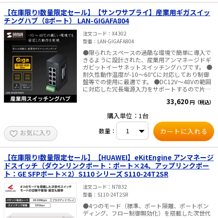
【在庫限り!数量限定セール】【サンワサプライ】産業用ギガスイッ
チングハブ（8ポート） LAN-GIGAFA804
注文コード
X4302
型番
LAN-GIGAFA804
●限られたスペースの過酷な環境で簡単に導入で
きるように設計された、産業用アンマネージドギ
ガビットイーサネットスイッチングハブです。 ●
耐久性動作温度が-10～60℃に対応しており制御
盤等での使用に最適です。 ●DC12V～48Vの範囲
に対応した冗長電源入力をサポートするので片方
の電源にトラブルが発生しても、もう一方の電源
33,620
円（税込）
に切り替えることで継続動作させることが可能で
す。 ●DINレール取付可能です。マウントは取り
購入単位：1台
付けられた状態になっています。 ●DINレール取
付時に省スペースに設置できるよう高さを抑えた
数量：
お気に入り
超コンパクト設計になっています。（縦向き設置
時高さ：約100mm） ●高耐久性を実現する様々
なEMS認証、EMI認証を取得しています。 ●ファ
ンレス仕様なので動作音が静かです。 ●全ポート
【在庫限り!数量限定セール】【HUAWEI】eKitEngine アンマネージ
AUTO-MDIX、AUTO-Negosiation対応です。 ■仕
ドスイッチ（ダウンリンクポート：ポート×24、アップリンクポー
様 ・ポート数：8ポート ・最大伝送速度：
ト：GE SFPポート×2）S110 シリーズ S110-24T2SR
1000Mbps（1000BASE-T） ・準拠規格：
IEEE802.3（10BASE-T）、
注文コード
N7832
IEEE802.3u（100BASE-TX ）、
型番
S110-24T2SR
IEEE802.3ab（1000BASE-T）、
IEEE802.1p（QoS）IEEE 802.3az Energy Efficient
●4つのモード（標準、ポート隔離、ポートボン
Ethernet ・アクセス方式：CSMA／CD ・スイッチ
ディング、フロー制御無効化）を搭載した次世代