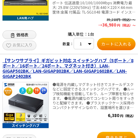
ポート 伝送速度:10/100/1000Mbps 消費電力:最
大: 29.8W (220V/50Hz) 寸法:440×220×44 mm
筐体:金属 付属品: TL-SG1048 電源コード インスト
ールガイド ラックマウントキット ゴム足 認
39,210
円（税込）～
証:FCC, CE, RoHS ✅TP-Link社製品についてのご
36,980
円（税込）～
注意：予めご了承ください。メーカーの都合によ
り、商品改良のため仕様、外観は予告なく変更す
購入単位：1台
価格表
る場合があります。新仕様の商品への移行中は、
新・旧異なる仕様の在庫が混在する可能性がござ
数量：
います。
お気に入り
【サンワサプライ】ギガビット対応 スイッチングハブ（5ポート／8
ポート／16ポート／24ポート、マグネット付き） LAN-
GIGAP502BK／LAN-GIGAP802BK／LAN-GIGAP1602BK／LAN-
GIGAP2402BK
●電源を内蔵しマグネット付きでスチールデスク
などに固定できるスイッチングハブです。 ●ルー
プ検知機能を搭載しており、ループ障害を知らせ
ます。 ●電源内蔵なのでコンセント周りをすっき
りと配線できます。 ●プラスチックケース採用の
コンパクトデザインなので、設置場所を選びませ
ん。 ●別売りのデスククランプ（TAP-
6,380
円（税込）
F37CLAMP）取付けに対応し、木製デスク等にも
しっかり固定することができます。（LAN-
GIGAP1602BK、LAN-GIGAP2402BKのみ） ■仕様
商品を選ぶ