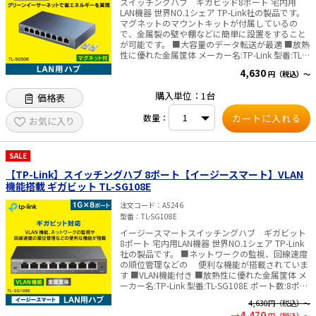
スイッチングハブ ギガビッド8ポート 宅内用
LAN機器 世界NO.1シェア TP-Link社の製品です。
マグネットのマウントキットが付属しているの
e431オリジナル
で、金属製の壁や棚などに簡単に設置をすること
が可能です。 ■大容量のデータ転送が最適 ■放熱
暑さ対策
性に優れた金属筐体 メーカー名:TP-Link 型番:TL-
SG508 ポート数:8ポート 伝送速
4,630
円（税込）～
度:10/100/1000Mbps 消費電力:最大: 3.97
販売終了品
(220V/50Hz) 寸法:158 × 101 × 25mm 筐体:金属
購入単位：1台
価格表
付属品: TL-SG508本体 マグネットマウンティング
キット 電源アダプタ 設定ガイド 認証:VCCI, CE,
数量：
FCC ,RoHS メーカー 無償永久保証付 ✅TP-Link社
お気に入り
製品についてのご注意：予めご了承ください。メ
ーカーの都合により、商品改良のため仕様、外観
は予告なく変更する場合があります。新仕様の商
SALE
品への移行中は、新・旧異なる仕様の在庫が混在
する可能性がございます。
【TP-Link】スイッチングハブ 8ポート【イージースマート】VLAN
機能搭載 ギガビット TL-SG108E
注文コード
A5246
型番
TL-SG108E
イージースマートスイッチングハブ ギガビット
8ポート 宅内用LAN機器 世界NO.1シェア TP-Link
社の製品です。 ■ネットワークの監視、回線速度
の順位管理などの 便利な機能が搭載されていま
す ■VLAN機能付き ■放熱性に優れた金属筐体 メ
ーカー名:TP-Link 型番:TL-SG108E ポート数:8ポー
ト スイッチング容量:16Gbps 伝送速
4,630
円（税込）～
度:10/100/1000Mbps 消費電力:最大: 5.46W
4,470
円（税込）～