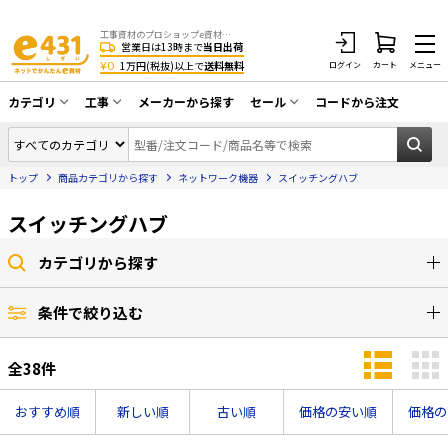
工事資材のプロショップe資材 CATV・アンテナ・防犯・光・LAN・電気・空調工事など
営業日は13時まで
当日出荷
¥0
1万円(税抜)以上で
送料無料
ログイン
カート
メニュー
カテゴリ
工事
メーカーから探す
セール
コードから注文
同軸ケーブル／テレビ用接栓／関連工具
CATV・アンテナ工事
在庫一掃セール
アンテナ・取付金具・ブースター／CATV
トップ
商品カテゴリから探す
ネットワーク機器
スイッチングハブ
光工事・FTTH工事
部材類
配線補助具（モール・結束バンド・テー
スイッチングハブ
エアコン・換気扇工事
プ類 他）
防犯カメラ工事
防犯工事関連
カテゴリから探す
LAN配線工事
HDMIケーブル・周辺機器／RCAケーブル
条件で絞り込む
電話工事
電話線／コネクタ／アダプタ
全
38
件
電気配管工事
光ファイバー・融着接続機関連
EV充電設備工事
LANケーブル・コネクタ・関連資材/機器
おすすめ順
新しい順
古い順
価格の安い順
価格の
照明設置工事
ネットワーク機器