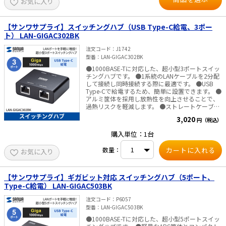
お気に入り
【サンワサプライ】スイッチングハブ（USB Type-C給電、3ポー
ト） LAN-GIGAC302BK
注文コード
J1742
型番
LAN-GIGAC302BK
●1000BASE-Tに対応した、超小型3ポートスイッ
チングハブです。 ●1系統のLANケーブルを2分配
して接続し同時接続する際に最適です。 ●USB
Type-Cで給電するため、簡単に設置できます。 ●
アルミ筐体を採用し放熱性を向上させることで、
過熱リスクを軽減します。 ●ストレートケーブ
ル、クロスケーブルを気にせず使える、AUTO-
3,020
円（税込）
MDIX機能を搭載しています。 ●接続する機器に合
わせて10／100／1000Mbps自動切替えが可能
購入単位：1台
な、AUTO-Negotiation機能を搭載しています。 ■
仕様
数量：
お気に入り
【サンワサプライ】ギガビット対応 スイッチングハブ（5ポート、
Type-C給電） LAN-GIGAC503BK
注文コード
P6057
型番
LAN-GIGAC503BK
●1000BASE-Tに対応した、超小型5ポートスイッ