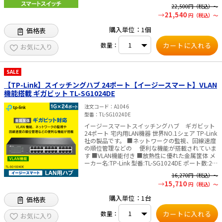
スロット×2を搭載 ・Omada SDNに統合：ゼロタ
119.04Mpps ・MACアドレス テーブル：32K ・パ
22,500
円（税込）～
ッチプロビジョニング（ZTP）・集中型クラウド
ケット バッファメモリー：16Mbit ・ジャンボ フ
21,540
円（税込）～
管理・インテリジェントモニタリング ・便利な管
レーム：9KB 【その他】 ・認証：CE、FCC、
理システム：クラウドアクセスとOmadaアプリで
RoHS ・パッケージ内容：SX3008F本体、電源コ
購入単位：1個
価格表
管理がより便利でかんたんに ・スタティックルー
ード、設定ガイド、ラックマウントキット、ゴム
ティング：ネットワークリソースをより効率的に
足 ・システム要件：Microsoft® Windows®
数量：
使用するために内部トラフィックをルーティング
お気に入り
98SE、NT、2000、XP、Vista™またはWindows 7
・堅牢なセキュリティ：IP-MAC-ポートバインデ
／8／10／11、MAC® OS、NetWare®、UNIX®また
ィング・ACL・ポートセキュリティ・DoS防御・
はLinux. ・動作環境 動作温度：0～50℃ 保存温
ストームコントロール・DHCPスヌーピング・
度：-40～70℃ 動作湿度：10～90% RH 結露を避
SALE
802.1X・Radius認証等に対応 ・音声・ビデオ会
けてください 保存湿度：5～90% RH 結露を避け
議を快適に：L2/L3/L4 QoSおよびIGMPスヌーピ
【TP-Link】スイッチングハブ 24ポート【イージースマート】VLAN
てください ※製品型番変更のお知らせ：「TL-
ングに対応 ・スタンドアローン：Web・
機能搭載 ギガビット TL-SG1024DE
□□□」型番製品が「TL-」の無い型番に切り替わ
CLI（Telnet/SSH）・SNMP・RMON・デュアルイ
ります。 旧型番の在庫が無くなり次第、新型番の
メージで管理可能 ・寸法(幅×奥行×高さ)：
注文コード
A1046
製品を発送いたします。 納品書に記載の型番と製
440×180×44mm(ラックマウント対応) ・電源：
型番
TL-SG1024DE
品/パッケージに記載の型番とが異なる場合があり
100-240V AC~50/60Hz ・最大消費電力：
ますが、製品の機能に変更はありません。 パッケ
イージースマートスイッチングハブ ギガビット
12.3W（220V/50Hz） ・付属品： 電源コード、設
ージは一部変更となっている場合があります。
24ポート 宅内用LAN機器 世界NO.1シェア TP-Link
置ガイド、 ラックマウントキット、 ゴム足 ・認
✅TP-Link社製品についてのご注意：予めご了承く
社の製品です。 ■ネットワークの監視、回線速度
証：CE, FCC, RoHS※製品型番変更のお知らせ：
ださい。メーカーの都合により、商品改良のため
の順位管理などの 便利な機能が搭載されていま
「TL-□□□」型番製品が「TL-」の無い型番に切
仕様、外観は予告なく変更する場合があります。
す ■VLAN機能付き ■放熱性に優れた金属筐体 メ
り替わります。旧型番の在庫が無くなり次第、新
新仕様の商品への移行中は、新・旧異なる仕様の
ーカー名:TP-Link 型番:TL-SG1024DE ポート数:24
型番の製品を発送いたします。納品書に記載の型
在庫が混在する可能性がございます。
ポート スイッチング容量:48Gbps 伝送速
番と製品/パッケージに記載の型番とが異なる場合
16,270
円（税込）～
度:10/100/1000Mbps 消費電力:最大: 19.2W
がありますが、製品の機能に変更はありません。
15,710
円（税込）～
(220V/50Hz) 寸法:294×180×44mm 筐体:金属 付
パッケージは一部変更となっている場合がありま
属品:TL-SG1024DE、電源コード、インストールガ
す。✅TP-Link社製品についてのご注意：予めご了
購入単位：1台
価格表
イド、リソース CD、ラックマ ウント キッド、ラ
承ください。メーカーの都合により、商品改良の
バー フィート 認証:FCC、CE、RoHs ※管理画面は
ため仕様、外観は予告なく変更する場合がありま
数量：
英語表記となります ✅TP-Link社製品についてのご
お気に入り
す。新仕様の商品への移行中は、新・旧異なる仕