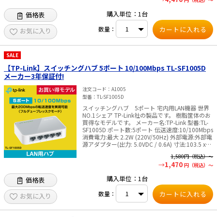
(220V/50Hz) 寸法:158×101×25mm 筐体:金属 付
属品:TL-SG108E 電源コード インストールガイド
購入単位：1台
価格表
リソース CD ラバー フィート 認証:FCC、CE、
RoHs ※管理画面は英語表記となります ✅TP-Link
数量：
社製品についてのご注意：予めご了承ください。
お気に入り
メーカーの都合により、商品改良のため仕様、外
観は予告なく変更する場合があります。新仕様の
商品への移行中は、新・旧異なる仕様の在庫が混
SALE
在する可能性がございます。
【TP-Link】スイッチングハブ 5ポート 10/100Mbps TL-SF1005D
メーカー3年保証付!
注文コード
A1005
型番
TL-SF1005D
スイッチングハブ 5ポート 宅内用LAN機器 世界
NO.1シェア TP-Link社の製品です。 樹脂筐体のお
買得なモデルです。 メーカー名:TP-Link 型番:TL-
SF1005D ポート数:5ポート 伝送速度:10/100Mbps
消費電力:最大 2.2W (220V/50Hz) 外部電源:外部電
源アダプター(出力: 5.0VDC / 0.6A) 寸法:103.5 x
70 x 22 mm 筐体:プラスチック 付属品: ・TL-
1,580
円（税込）～
SF1005D本体 ・電源アダプタ ・インストール・
1,470
円（税込）～
ガイド 認証:FCC、CE、RoHs メーカー 3年保証付
✅TP-Link社製品についてのご注意：予めご了承く
購入単位：1台
価格表
ださい。メーカーの都合により、商品改良のため
仕様、外観は予告なく変更する場合があります。
数量：
新仕様の商品への移行中は、新・旧異なる仕様の
お気に入り
在庫が混在する可能性がございます。