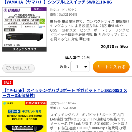
【YAMAHA（ヤマハ）】シンプルL2スイッチ SWX2110-8G
注文コード
E0442
型番
SWX2110-8G
■特長 ●金属筐体で、コンパクトサイズ ●壁掛け
やマグネットによる設置方法に対応 ●VLANや
QoS、IGMPスヌーピング、ポートミラーリングな
どスイッチ機能を厳選搭載 ●「LANマップ」によ
る見える化に対応 ■仕様
20,970
円（税込）
購入単位：1台
数量：
お気に入り
SALE
【TP-Link】スイッチングハブ 5ポート ギガビット TL-SG1005D メ
ーカー3年保証付!
注文コード
A0547
型番
TL-SG1005D
スイッチングハブ ギガビット5ポート 宅内用
LAN機器 世界NO.1シェア TP-Link社の製品です。
メーカー名:TP-Link 型番:TL-SG1005D ポート数:5
ポート 伝送速度:10/100/1000Mbps 消費電力:最