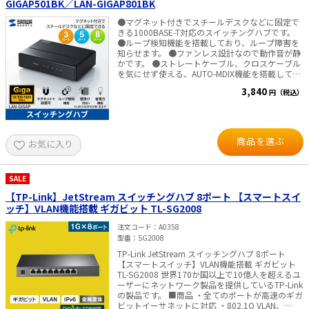
GIGAP501BK／LAN-GIGAP801BK
●マグネット付きでスチールデスクなどに固定で
きる1000BASE-T対応のスイッチングハブです。
●ループ検知機能を搭載しており、ループ障害を
知らせます。 ●ファンレス設計なので動作音が静
かです。 ●ストレートケーブル、クロスケーブル
を気にせず使える、AUTO-MDIX機能を搭載してい
ます。 ●接続する機器に合わせて10／100／
3,840
円（税込）
1000Mbps自動切替えが可能な、AUTO-
Negotiation機能を搭載しています。 ■仕様
商品を選ぶ
お気に入り
SALE
【TP-Link】JetStream スイッチングハブ 8ポート 【スマートスイ
ッチ】VLAN機能搭載 ギガビット TL-SG2008
注文コード
A0358
型番
SG2008
TP-Link JetStream スイッチングハブ 8ポート
【スマートスイッチ】VLAN機能搭載 ギガビット
TL-SG2008 世界170か国以上で10億人を超えるユ
ーザーにネットワーク製品を提供しているTP-Link
の製品です。 ■商品 ・全てのポートが高速のギガ
ビットイーサネットに対応 ・802.1Q VLAN、