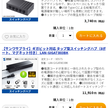
チングハブです。 ●軽量なABS筐体とコンパクト
なデザインなので、狭いスペースにもすっきり設
置できます。 ●USB Type-Cによる給電方式で、
電源確保が難しい場所でも柔軟に対応できます。
●ネットワークループの発生を防ぐループ検知機
能を搭載し、トラブルを事前にお知らせします。
3,740
円（税込）
●ファンレス設計により、動作中も静音性を保
ち、静かな環境でも気になりません。 ●AUTO-
購入単位：1台
MDIX機能により、ストレートケーブルとクロスケ
ーブルを区別せず接続できます。 ●AUTO-
数量：
お気に入り
Negotiation機能で、接続機器に応じて最適な通信
速度に自動切替えが可能です。 ■仕様
【サンワサプライ】ギガビット対応 タップ型スイッチングハブ（8ポ
ート、マグネット付き） LAN-GIGAT803BK
注文コード
V0575
型番
LAN-GIGAT803BK
●電源コードが本体と一体化されたタップ型のた
め電源抜けの心配がなく安心して設置が可能で
す。 ●展示会場やLAN環境の構築・撤去を繰り返
す場面においても電源コードの紛失がなくスムー
ズに設置・撤去が行えます。 ●1000BASE-T（ギ
ガビット通信）に対応した8ポートスイッチング
ハブです。 ●強力マグネットを搭載しスチール製
11,910
円（税込）
デスクやキャビネットなどにしっかり固定できま
す。 ●プラスチックケース採用のスリム＆コンパ
購入単位：1台
クトデザインなので、設置場所を選びません。 ●
ループ検知機能を搭載しており、ループ障害を知
数量：