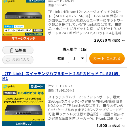
注文コード
N6054
庫が無くなり次第、新型番の製品を発送いたしま
型番
SG3428
す。 納品書に記載の型番と製品/パッケージに記
載の型番とが異なる場合がありますが、製品の機
TP-Link JetStream L2+マネージスイッチ 24ポー
能に変更はありません。 パッケージは一部変更と
ト【24×1G/1G SEP4ｽﾛｯﾄ】TL-SG3428 世界170
なっている場合があります。✅TP-Link社製品につ
か国以上で10億人を超えるユーザーにネットワー
いてのご注意：予めご了承ください。メーカーの
ク製品を提供しているTP-Linkの製品です。 ■商
都合により、商品改良のため仕様、外観は予告な
品 ・全ポートギガビット対応：ギガビットRJ45
く変更する場合があります。新仕様の商品への移
ポート×24・ギガビットSFPスロット×4を搭載
行中は、新・旧異なる仕様の在庫が混在する可能
・Omada SDNに統合：集中型クラウド管理、イ
29,030
円（税込）～
性がございます。
ンテリジェントモニタリングに対応 ・便利な管理
システム：クラウドアクセスとOmadaアプリで管
購入単位：1個
価格表
理がより便利で簡単にできます ・スタティックル
ーティング：ネットワークリソースをより効率的
数量：
に使用するために内部トラフィックをルーティン
お気に入り
グ ・堅牢なセキュリティ：IP-MAC-ポートバイン
ディング・ACL・ポートセキュリティ・DoS防
御・ストームコントロール・DHCPスヌーピン
【TP-Link】スイッチングハブ 5ポート 2.5ギガビッド TL-SG105-
グ・802.1X・Radius認証等に対応 ・音声・ビデ
M2
オ会議を快適に：L2/L3/L4 QoSおよびIGMPスヌ
ーピングに対応 ・スタンドアロン管理：Web・
注文コード
U1771
CLI（コンソールポート/Telnet/SSH）・SNMP・
型番
TL-SG105-M2
RMON・デュアルイメージによる強力な管理機能
・寸法(幅×奥行×高さ)：440×180×44mm(ラッ
スイッチングハブ 2.5Gビット 5ポート、最大
クマウント対応) ・電源：100-240V AC~50/60Hz
25Gbpsのスイッチング容量 宅内用LAN機器 世界
・最大消費電力：19.22W（110V/60Hz） ・付属
NO.1シェア TP-Link社の製品です。 ■今お使いの
品： 電源コード、設定ガイド、 ラックマウントキ
Cat5eケーブルのままで2.5Gへアップグレードが
ット、 ゴム足 ・認証：CE, FCC, RoHS※製品型番
可能 ■ファンレス仕様で静音設計、据置と壁掛け
変更のお知らせ：「TL-□□□」型番製品が
が容易な金属筐体 メーカー名:TP-Link 型番:TL-
「TL-」の無い型番に切り替わります。旧型番の在
SG105-M2 ポート数:5ポート 伝送速
8,900
円（税込）～
庫が無くなり次第、新型番の製品を発送いたしま
度:100Mbps/1Gbps/2.5Gbp 消費電力:最大: 12.11