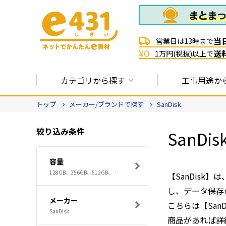
当
営業日は13時まで
送
¥0
1万円(税抜)以上で
カテゴリから探す
工事用途か
トップ
メーカー/ブランドで探す
SanDisk
絞り込み条件
SanDis
容量
128GB、256GB、512GB、64GB
【SanDisk
し、データ保存
メーカー
こちらは【Sa
SanDisk
商品があれば詳