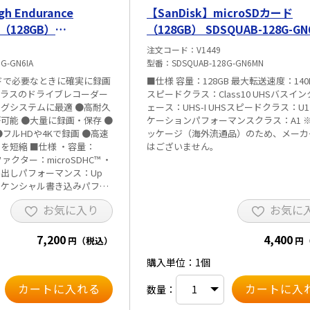
h Endurance
【SanDisk】microSDカード
（128GB）
（128GB） SDSQUAB-128G-GN
-GN6IA
注文コード
V1449
G-GN6IA
型番
SDSQUAB-128G-GN6MN
カードで必要なときに確実に録画
■仕様 容量：128GB 最大転送速度：14
ドクラスのドライブレコーダー
スピードクラス：Class10 UHSバスイ
グシステムに最適 ●高耐久
ェース：UHS-I UHSスピードクラス：U1
可能 ●大量に録画・保存 ●
ケーションパフォーマンスクラス：A1 
フルHDや4Kで録画 ●高速
ッケージ（海外流通品）のため、メーカ
様 ・容量：
はございません。
ァクター：microSDHC™ ・
出しパフォーマンス：Up
・シーケンシャル書き込みパフォ
0MB／s ・サイズ：
お気に入り
お気に
10.92mm ・重量：4.54g ・動
0～85℃ ・認証：CE、
7,200
4,400
M、UKCA、EAC、ICES ・ビデ
円（税込）
円
0（V30） ・UHSスピード
購入単位：1個
スピードクラス：Class10
（海外流通品）のため、メー
数量：
ません。