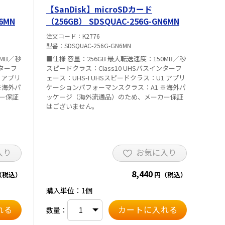
【SanDisk】microSDカード
6MN
（256GB） SDSQUAC-256G-GN6MN
注文コード
K2776
型番
SDSQUAC-256G-GN6MN
0MB／秒
■仕様 容量：256GB 最大転送速度：150MB／秒
ンターフ
スピードクラス：Class10 UHSバスインターフ
 アプリ
ェース：UHS-I UHSスピードクラス：U1 アプリ
※海外パ
ケーションパフォーマンスクラス：A1 ※海外パ
ー保証
ッケージ（海外流通品）のため、メーカー保証
はございません。
入り
お気に入り
8,440
（税込）
円（税込）
購入単位：1個
数量：