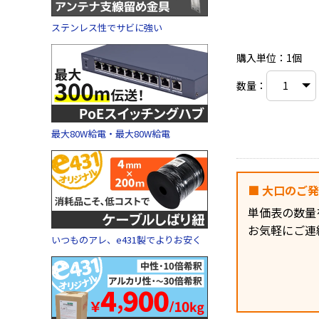
ステンレス性でサビに強い
購入単位：1個
数量：
最大80W給電・最大80W給電
■ 大口のご
単価表の数量
お気軽にご連
いつものアレ、e431製でよりお安く