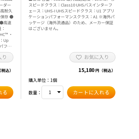
コーダー
スピードクラス：Class10 UHSバスインターフ
●高耐久
ェース：UHS-I UHSスピードクラス：U1 アプリ
保存 ●
ケーションパフォーマンスクラス：A1 ※海外パ
 ●高速
ッケージ（海外流通品）のため、メーカー保証
はございません。
HC™ ・
：Up
みパフォ
入り
お気に入り
54g ・動
、
15,180
S ・ビデ
（税込）
円（税込）
スピード
購入単位：1個
ss10
、メー
数量：