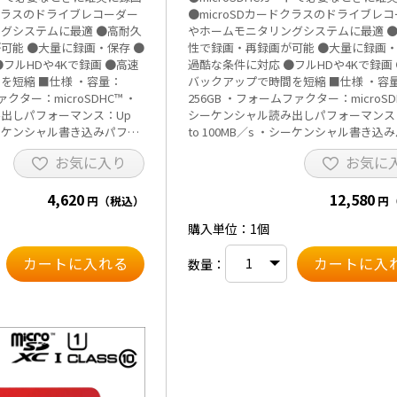
ドクラスのドライブレコーダー
●microSDカードクラスのドライブレ
グシステムに最適 ●高耐久
やホームモニタリングシステムに最適 
可能 ●大量に録画・保存 ●
性で録画・再録画が可能 ●大量に録画・
フルHDや4Kで録画 ●高速
過酷な条件に対応 ●フルHDや4Kで録画
様 ・容量：
バックアップで時間を短縮 ■仕様 ・容量：
クター：microSDHC™ ・
256GB ・フォームファクター：microSD
出しパフォーマンス：Up
シーケンシャル読み出しパフォーマンス
・シーケンシャル書き込みパフォ
to 100MB／s ・シーケンシャル書き込
0MB／s ・サイズ：
ーマンス：Up to 40MB／s ・サイズ：
お気に入り
お気に
10.92mm ・重量：4.54g ・動
L1.02×W14.99×H10.92mm ・重量：4.
0～85℃ ・認証：CE、
作時の温度範囲：-10～85℃ ・認証：CE
4,620
12,580
M、UKCA、EAC、ICES ・ビデ
FCC、C-Tick／RCM、UKCA、EAC、ICE
円（税込）
円
0（V30） ・UHSスピード
オスピードクラス：30（V30） ・UHS
購入単位：1個
スピードクラス：Class10
クラス：3（U3） ・スピードクラス：Cla
（海外流通品）のため、メー
※海外パッケージ（海外流通品）のため
数量：
ません。
カー保証はございません。