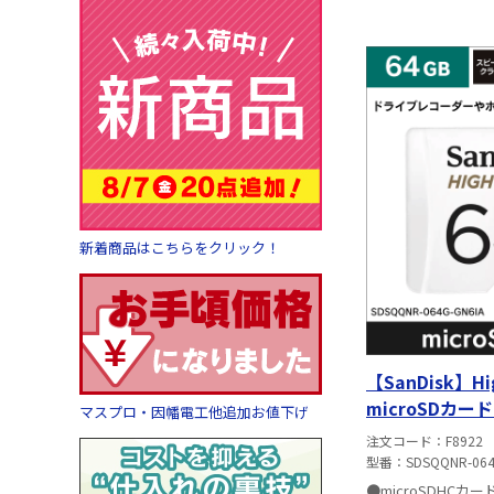
新着商品はこちらをクリック！
【SanDisk】Hig
microSDカード
マスプロ・因幡電工他追加お値下げ
064G-GN6IA
注文コード
F8922
型番
SDSQQNR-064
●microSDHC