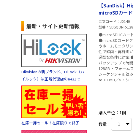
【SanDisk】Hig
microSDカード
SDSQQNR-128G
注文コード
J0140
最新・サイト更新情報
型番
SDSQQNR-128
●microSDHC
●microSDカー
やホームモニタリン
性で録画・再録画が
過酷な条件に対応 ●
バックアップで時間を短縮 ■仕
128GB ・フォームフ
Hikvisionの新ブランド、HiLook（ハ
シーケンシャル読み
イルック）は正規代理店のe431で
to 100MB／s 
ーマンス：Up to 4
L1.02×W14.99×H
作時の温度範囲：-1
FCC、C-Tick／RC
オスピードクラス：3
購入単位：1個
クラス：3（U3） ・
※海外パッケージ
在庫一掃セール！在庫限りで終了
数量：
カー保証はござい