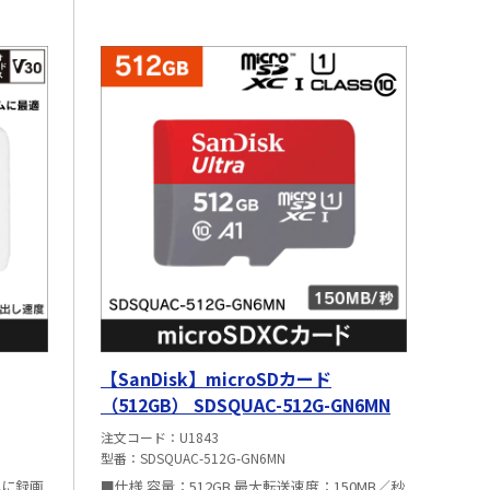
【SanDisk】microSDカード
（512GB） SDSQUAC-512G-GN6MN
注文コード
U1843
型番
SDSQUAC-512G-GN6MN
実に録画
■仕様 容量：512GB 最大転送速度：150MB／秒