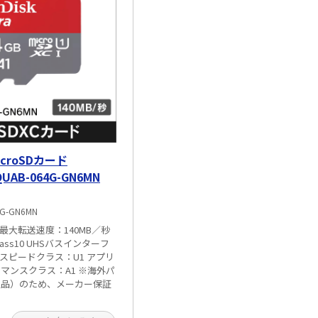
icroSDカード
UAB-064G-GN6MN
4G-GN6MN
 最大転送速度：140MB／秒
ss10 UHSバスインターフ
HSスピードクラス：U1 アプリ
マンスクラス：A1 ※海外パ
通品）のため、メーカー保証