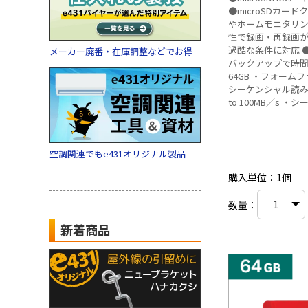
●microSDカー
やホームモニタリン
性で録画・再録画が
過酷な条件に対応 ●
メーカー廃番・在庫調整などでお得
バックアップで時間を短縮 ■仕
64GB ・フォームファ
シーケンシャル読み
to 100MB／s 
ーマンス：Up to 4
L1.02×W14.99×H
作時の温度範囲：-1
空調関連でもe431オリジナル製品
FCC、C-Tick／RC
オスピードクラス：3
購入単位：1個
クラス：3（U3） ・
※海外パッケージ
数量：
カー保証はござい
新着商品