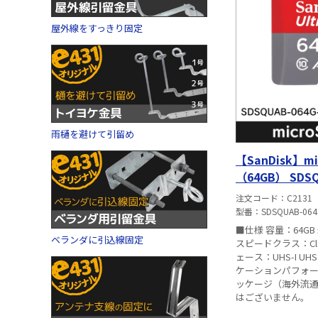
屋外線をすっきり固定
雨樋を避けて引留め
【SanDisk】m
（64GB） SDSQ
注文コード
C2131
型番
SDSQUAB-06
■仕様 容量：64GB
ベランダに引込線固定
スピードクラス：Cla
ェース：UHS-I U
ケーションパフォー
ッケージ（海外流
はございません。