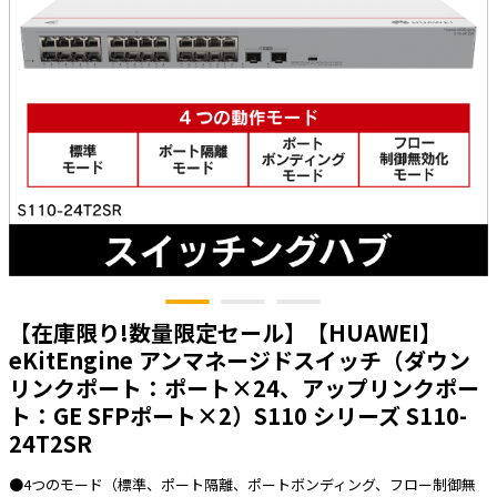
太陽光発電工事
エアコン・換気扇・空調資材
太陽光発電ケーブル・コネクタ・関連資
ホテル・病院向け
材/機器
電源ケーブル／コネクタ／分電盤／ブレ
ーカ
照明・照明器具
電源タップ・延長コード
スイッチ・コンセント（配線器具）
PF管/FEP管/CD管/情報線保護管
ボックス・ビニル電線管付属品・引き込
【在庫限り!数量限定セール】【HUAWEI】
みカバー
eKitEngine アンマネージドスイッチ（ダウン
工具関連
リンクポート：ポート×24、アップリンクポー
ト：GE SFPポート×2）S110 シリーズ S110-
EV充電設備工事関連
24T2SR
感染症関連
●4つのモード（標準、ポート隔離、ポートボンディング、フロー制御無
その他