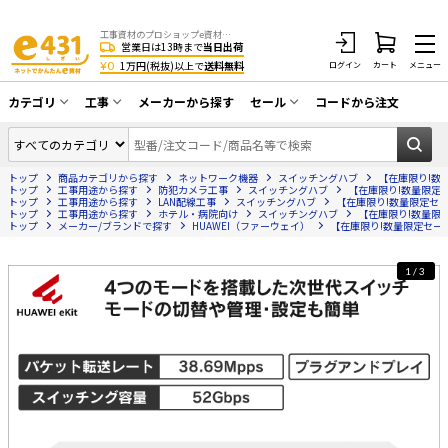
工事資材のプロショップe資材 CATV・アンテナ・防犯・光・LAN・電気・空調工事など
営業日は13時まで
当日出荷
¥0
1万円(税抜)以上で
送料無料
ログイン
カート
メニュー
カテゴリ
工事
メーカーから探す
セール
コードから注文
同軸ケーブル／テレビ用接栓／関連工具
CATV・アンテナ工事
在庫一掃セール
アンテナ・取付金具・ブースター／CATV
トップ
商品カテゴリから探す
ネットワーク機器
スイッチングハブ
【在庫限り!数量
光工事・FTTH工事
部材類
トップ
工事用途から探す
防犯カメラ工事
スイッチングハブ
【在庫限り!数量限定セー
トップ
工事用途から探す
LAN配線工事
スイッチングハブ
【在庫限り!数量限定セール
トップ
配線補助具（モール・結束バンド・テー
工事用途から探す
ホテル・病院向け
スイッチングハブ
【在庫限り!数量限定セ
エアコン・換気扇工事
トップ
メーカー/ブランドで探す
HUAWEI（ファーウェイ）
【在庫限り!数量限定セール】
プ類 他）
防犯カメラ工事
防犯工事関連
1/3
LAN配線工事
HDMIケーブル・周辺機器／RCAケーブル
電話工事
電話線／コネクタ／アダプタ
電気配管工事
光ファイバー・融着接続機関連
EV充電設備工事
LANケーブル・コネクタ・関連資材/機器
照明設置工事
ネットワーク機器