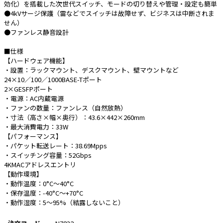
効化）を搭載した次世代スイッチ、モードの切り替えや管理・設定も簡単
●4kVサージ保護（雷などでスイッチは故障せず、ビジネスは中断されま
e431オリジナル
せん）
●ファンレス静音設計
暑さ対策
■仕様
販売終了品
【ハードウェア機能】
・設置：ラックマウント、デスクマウント、壁マウントなど
24×10／100／1000BASE-Tポート
2×GESFPポート
・電源：AC内蔵電源
・ファンの数量：ファンレス（自然放熱）
・寸法（高さ×幅×奥行）：43.6×442×260mm
・最大消費電力：33W
【パフォーマンス】
・パケット転送レート：38.69Mpps
・スイッチング容量：52Gbps
4KMACアドレスエントリ
【動作環境】
・動作温度：0°C～40°C
・保存温度：-40°C～+70°C
・動作湿度：5～95%（結露しないこと）