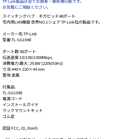
TP-Link製品は全てお取寄・御見積可能です。
お気軽にご相談ください。
e431オリジナル
スイッチングハブ ギガビッド48ポート
宅内用LAN機器 世界NO.1シェア TP-Link社の製品です。
暑さ対策
メーカー名:TP-Link
販売終了品
型番:TL-SG1048
ポート数:48ポート
伝送速度:10/100/1000Mbps
消費電力:最大: 29.8W (220V/50Hz)
寸法:440×220×44 mm
筐体:金属
付属品:
TL-SG1048
電源コード
インストールガイド
ラックマウントキット
ゴム足
認証:FCC, CE, RoHS