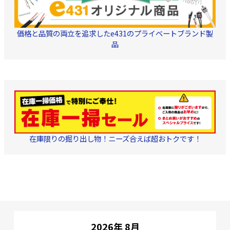
リエーション展開商品で
す。 取り回しが容易で、
キンクが生じにくいフリ
ーコイル巻梱包を採用し
価格と品質の両立を追求したe431のプライベートブランド製
ております。
品
在庫限りの掘り出し物！ニーズ合えば超おトクです！
2026年 8月