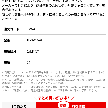
✅TP-Link社製品についてのご注意：予めご了承ください。
メーカーの都合により、商品改良のため仕様、外観は予告なく変更する場
合があります。
新仕様の商品への移行中は、新・旧異なる仕様の在庫が混在する可能性が
ございます。
注文コード
F2944
型番
TL-SG1048
在庫区分
当日発送
在庫
〇
※当日発送とは・・・e431から商品をお届けいたします。原則、弊社営業日の【13:00】までに
お手続き(決済が終了)頂きました商品につきましては、即日発送が可能です。
※メーカー直送とは・・・メーカーからお客様へ商品を直接お届けいたします。配送方法及び配
送指定日の選択はいただけませんので予めご了承ください。
※お取り寄せとは・・・ご注文確定後、商品をお取り寄せいたします。入荷次第の出荷となりま
すので、ご注意ください。配送指定日の選択はいただけませんので予めご了承ください。
まとめ買いがお得！
1台あたり
割引価格