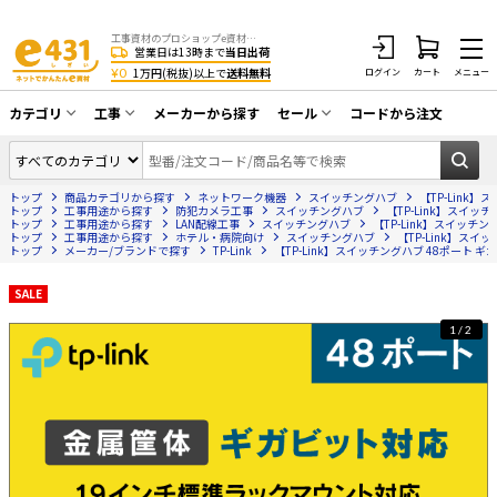
工事資材のプロショップe資材 CATV・アンテナ・防犯・光・LAN・電気・空調工事など
営業日は13時まで
当日出荷
¥0
1万円(税抜)以上で
送料無料
ログイン
カート
メニュー
カテゴリ
工事
メーカーから探す
セール
コードから注文
同軸ケーブル／テレビ用接栓／関連工具
CATV・アンテナ工事
在庫一掃セール
アンテナ・取付金具・ブースター／CATV
トップ
商品カテゴリから探す
ネットワーク機器
スイッチングハブ
【TP-Link
光工事・FTTH工事
部材類
トップ
工事用途から探す
防犯カメラ工事
スイッチングハブ
【TP-Link】スイッ
トップ
工事用途から探す
LAN配線工事
スイッチングハブ
【TP-Link】スイッチン
トップ
配線補助具（モール・結束バンド・テー
工事用途から探す
ホテル・病院向け
スイッチングハブ
【TP-Link】スイ
エアコン・換気扇工事
トップ
メーカー/ブランドで探す
TP-Link
【TP-Link】スイッチングハブ 48ポート ギ
プ類 他）
防犯カメラ工事
防犯工事関連
SALE
LAN配線工事
HDMIケーブル・周辺機器／RCAケーブル
1/2
電話工事
電話線／コネクタ／アダプタ
電気配管工事
光ファイバー・融着接続機関連
EV充電設備工事
LANケーブル・コネクタ・関連資材/機器
照明設置工事
ネットワーク機器