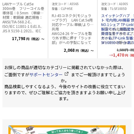
ト
への字 1袋100個入
10/100Mbps TL-
LANケーブル Cat5e
注文コード
A5565
注文コード
A1005
SF1005D メーカ
300m巻 フリーコイル巻
型番
CLP-H5E
型番
TL-SF1005D
保証付!
導体径：0.5mm （単線）
RJ-45コネクタ(モジュラ
スイッチングハブ 
材質：軟銅線 適応規格：
ープラグ) LAN Cat.5e用
ト 宅内用LAN機器 
ANSI/TIA-568.2-E、
対応ケーブル:単線/より線
NO.1シェア TP-Lin
ISO/IEC 11801-1 Ed1.0、
共用
製品です。 樹脂筐
✅TP-Link社製品に
JIS X 5150-1:2021、IEC
AWG24-26 ケーブルを取
買得なモデルです。 メー
のご注意：予めご了
61156-5、JCS
り外す際に押す「ラッチ
カー名:TP-Link 型番:
ださい。
17,798
円（税込）～
5507:2023 長さ：300m
部」がへの字型になって
SF1005D ポート数:5ポー
メーカーの都合によ
フリーコイル巻 （1m毎
おり、 ラッチの破損を防
ト 伝送速度:10/100
商品改良のため仕様
にレングスマーク付） ※
2,068
1,580
円（税
円（税込）～
ぎます。 1袋=100個入
消費電力:最大 2.2W
観は予告なく変更す
新型の特長※ ケーブルの
1,470
円（税
(220V/50Hz) 外部
合があります。
引出しがスムースにな
部電源アダプター(出
新仕様の商品への移
り、ひっかかりにくい構
5.0VDC / 0.6A) 寸法:
は、新・旧異なる仕
造になりました ※同色で
お探しの商品が適切なカテゴリーに掲載されていなかった際は、
x 70 x 22 mm 筐
在庫が混在する可能
3巻～・6巻～の場合に、
チック 付属品: ・TL-
ございます。
ご面倒ですが
サポートセンター
までご一報頂けますでしょう
単価が安くなります。 カ
SF1005D本体 ・電
ラー ブルー（水色）、ラ
か。
プタ ・インストー
イトグレー（薄灰色）、
商品検索しやすくなるよう、今後のサイトの改善に役立ててまい
イド 認証:FCC、CE、
レッド（赤色）、イエロ
RoHs メーカー 3
りますので、ぜひご理解とご協力を頂きますようお願い申し上げ
ー（黄色）、 ホワイト
（白色）、オレンジ（橙
ます。
色）、グリーン（緑
色）、ブラック（黒
色）、 ディープブルー
（濃青色）、パープル
（紫色）、アイボリー
（象牙色）、 ブラウン
（茶色）、ピンク（桃
色） 色数豊富なカラーバ