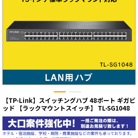
太陽光発電工事
エアコン・換気扇・空調資材
太陽光発電ケーブル・コネクタ・関連資
ホテル・病院向け
材/機器
電源ケーブル／コネクタ／分電盤／ブレ
ーカ
照明・照明器具
電源タップ・延長コード
スイッチ・コンセント（配線器具）
PF管/FEP管/CD管/情報線保護管
ボックス・ビニル電線管付属品・引き込
みカバー
【TP-Link】スイッチングハブ 48ポート ギガビ
工具関連
ッド 【ラックマウントスイッチ】 TL-SG1048
EV充電設備工事関連
感染症関連
ホテル・宿泊施設、学校・病院・商業施設などの案件も承っております。
その他