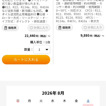
2本 ・連続使用時間：約40時間 ・セ
式で高い真空度が得られます。
ンサー寿命：約30時間 ・使用範囲：
●R12、R22、R134a、R32、R410A
e431オリジナル
0～50℃ ・対応ガス CFCS：R12、
など従来冷媒・新冷媒にも対応。 ●
R11、R500、R503 HCFCS：R22、
オイル逆流防止用電磁弁付 ■仕様 ・
暑さ対策
R123、R124、R502 HFCS：
ローター方式：ツーステージ ・ドラ
R134a、R407c、R410a ・表示方
イブ方式：ダイレクト ・排気速度：
式：ブザー音、LEDインジケーター
51L／min（50Hz）、57L／
販売終了品
お気に入り
価格表
お気に入り
価格表
・感度調整：6段階 ・ウォームアップ
min（60Hz) ・到達真空度：
時間：約6秒 ・検知方式：放電式 ・
15Microns ・電源：AC100V 50／
9,880
付属品：ケース、予備センサー×1、
22,440
60Hz ・モーター出力：180ｗ ・オイ
円（税込）～
円（税込）～
単3乾電池×2
ル封入量： 200ml ・吸気口径：1／
購入単位：1台
4、5／16、M10-1.5P ・サイズ：
244ｘ102ｘ203mm ・重量：約5.1kg
数量：
付属品：変換アダプター2個、オイル
230ml、マニュアル（日本語取扱説明
書）
2026年 8月
日
月
火
水
木
金
土