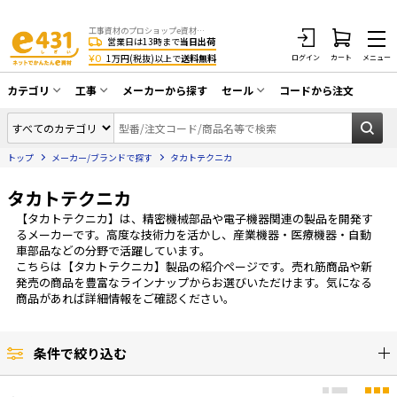
工事資材のプロショップe資材 CATV・アンテナ・防犯・光・LAN・電気・空調工事など
営業日は13時まで
当日出荷
¥0
1万円(税抜)以上で
送料無料
ログイン
カート
メニュー
カテゴリ
工事
メーカーから探す
セール
コードから注文
同軸ケーブル／テレビ用接栓／関連工具
CATV・アンテナ工事
在庫一掃セール
アンテナ・取付金具・ブースター／CATV
トップ
メーカー/ブランドで探す
タカトテクニカ
光工事・FTTH工事
部材類
配線補助具（モール・結束バンド・テー
タカトテクニカ
エアコン・換気扇工事
プ類 他）
【タカトテクニカ】は、精密機械部品や電子機器関連の製品を開発す
防犯カメラ工事
防犯工事関連
るメーカーです。高度な技術力を活かし、産業機器・医療機器・自動
車部品などの分野で活躍しています。
LAN配線工事
HDMIケーブル・周辺機器／RCAケーブル
こちらは【タカトテクニカ】製品の紹介ページです。売れ筋商品や新
発売の商品を豊富なラインナップからお選びいただけます。気になる
電話工事
電話線／コネクタ／アダプタ
商品があれば詳細情報をご確認ください。
電気配管工事
光ファイバー・融着接続機関連
条件で絞り込む
EV充電設備工事
LANケーブル・コネクタ・関連資材/機器
照明設置工事
ネットワーク機器