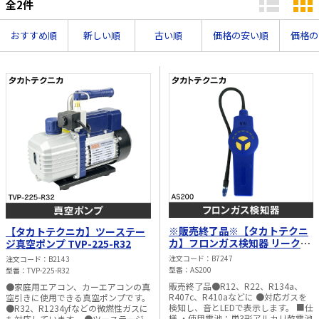
全
2
件
太陽光発電工事
エアコン・換気扇・空調資材
おすすめ順
新しい順
古い順
価格の安い順
価格の
太陽光発電ケーブル・コネクタ・関連資
ホテル・病院向け
材/機器
電源ケーブル／コネクタ／分電盤／ブレ
ーカ
照明・照明器具
電源タップ・延長コード
スイッチ・コンセント（配線器具）
PF管/FEP管/CD管/情報線保護管
ボックス・ビニル電線管付属品・引き込
みカバー
※販売終了品※【タカトテクニ
【タカトテクニカ】ツーステー
工具関連
カ】フロンガス検知器 リークデ
ジ真空ポンプ TVP-225-R32
ィテクター AS200
注文コード
B7247
注文コード
B2143
EV充電設備工事関連
型番
AS200
型番
TVP-225-R32
販売終了品●R12、R22、R134a、
●家庭用エアコン、カーエアコンの真
感染症関連
R407c、R410aなどに ●対応ガスを
空引きに使用できる真空ポンプです。
検知し、音とLEDで表示します。 ■仕
●R32、R1234yfなどの微燃性ガスに
その他
様 ・使用電池：単3形アルカリ乾電池
も対応しています。 ●ツーステージ