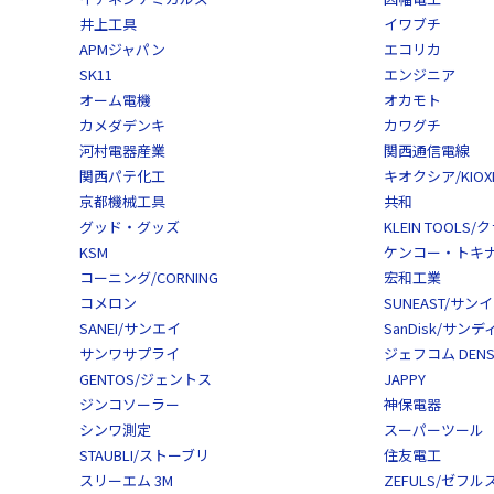
井上工具
イワブチ
APMジャパン
エコリカ
SK11
エンジニア
オーム電機
オカモト
カメダデンキ
カワグチ
河村電器産業
関西通信電線
関西パテ化工
キオクシア/KIOXI
京都機械工具
共和
グッド・グッズ
KLEIN TOOL
KSM
ケンコー・トキナー/
コーニング/CORNING
宏和工業
コメロン
SUNEAST/サン
SANEI/サンエイ
SanDisk/サン
サンワサプライ
ジェフコム DENS
GENTOS/ジェントス
JAPPY
ジンコソーラー
神保電器
シンワ測定
スーパーツール
STAUBLI/ストーブリ
住友電工
スリーエム 3M
ZEFULS/ゼフル