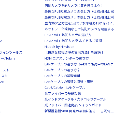
同軸カメラをIPカメラに置き換えよう！
最適なPoE給電カメラの探し方（仕様/機能比
最適なPoE給電カメラの探し方（仕様/機能比
室内360°全方位を1台で / 水平視野180°を
ネットワーク環境なしで防犯カメラを設置する
EZVIZ Wi-Fi防犯カメラの選び方
A
EZVIZ Wi-Fi防犯カメラ よくあるご質問
HiLook by Hikvision
S/クラインツールズ
【快適な監視環境の実現方法】を解説！
Tokina
HDMIエクステンダーの選び方
LANケーブルの選び方（e431で販売中のLAN
イースト
LANケーブルの選び方②
ディスク
LANケーブルの基礎知識
AN
LANケーブルの種類と特徴・用途
Cat.6/Cat.6A LANケーブル
光ファイバーの基礎知識
光インドアケーブル / 光ドロップケーブル
光ファイバー関連商品 クイックガイド
ス
新型融着機S001 開発の裏側に迫る ━ 古河電