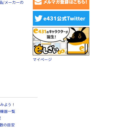
品/メーカーの
マイページ
みよう！
機器一覧
案
日数の目安