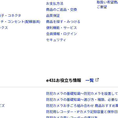
取扱い希望商
お支払方法
ご要望
商品のご返品・交換
端子・コネクタ
品質保証
スイッチ・コンセント(配線器具)
商品を探す・みつける
ックス
便利機能・サービス
会員情報・ログイン
セキュリティ
e431お役立ち情報
一覧
防犯カメラの基礎知識～防犯カメラを設置して
防犯カメラの基礎知識～選び方・種類、必要な
ビズ
防犯カメラお手ごろ組み合わせ 商品おすすめ
防犯用レコーダー・IPカメラ記録容量と保存
防犯カメラ用レコーダーの選び方