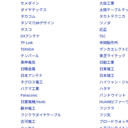
セメダイン
大自工業
ダイヤテックス
太陽ケーブルテ
タカコム
タカトテクニカ
タジマ/TJMデザイン
ツノダ
タスコ
近正
DXアンテナ
TSC
TP-Link
寺岡製作所
TERADA
デンカエレクト
テンパール
東芝ライテック
東神電気
日動工業
日晴金属
日東電工
日本アンテナ
日本理工
ネグロス電工
ハイリャン・ジ
バクマ工業
ハタヤ
Panasonic
パンドウイット
日置電機/Hioki
HUAWEI/ファー
藤井電工
フジクラ
フジクラダイヤケーブル
フジ矢
古河電工
ブロードウォッ
ベッセル
ヘラマンタイトン/He