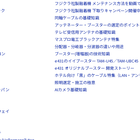
フジクラ社製融着機 メンテナンス方法を動画
ック
フジクラ社製融着機 下取りキャンペーン開催
同軸ケーブルの基礎知識
アッテネーター・ブースターの選定のポイント
テレビ受信用アンテナの基礎知識
マスプロ電工ブラックアンテナ特集
分配器・分岐器・分波器の違いや用途
ロン
ブースター(増幅器)の技術知識
e431のイイブースター TAM-U45／TAM-UBC45
e431 オリジナルブースター 開発ストーリー
ホテル向け「黒」のケーブル特集（LAN・ア
照明選定・施工の極意
ャパン
AIカメラ基礎知識
ウェイ
チ
llermannTyton