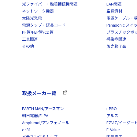
光ファイバー・融着接続機関連
LAN関連
ネットワーク機器
空調資材
太陽光発電
電源ケーブル・
電源タップ・延長コード
Panasonic 
PF管/FEP管/CD管
プラスチックボ
工具関連
感染症関連
その他
販売終了品
取扱メーカ一覧
EARTH MAN/アースマン
i-PRO
朝日電器/ELPA
アルス
Amphenol/アンフェノール
EZVIZ/イージー
e431
E-Value
イチネンケミカルズ
因幡電工