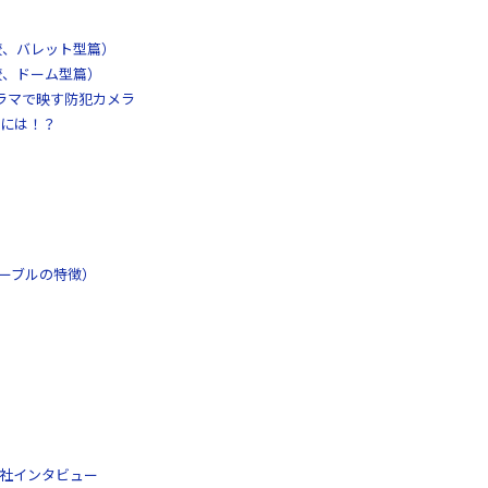
較、バレット型篇）
較、ドーム型篇）
パノラマで映す防犯カメラ
には！？
ケーブルの特徴）
工社インタビュー