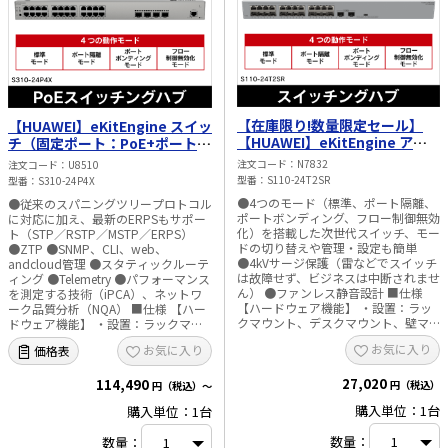
作環境】 ・動作温度：-10°C～+50°C
・保存温度：-40°C～+70°C ・動作湿
度：5～95%（結露しないこと）
【在庫限り!数量限定セール】
【HUAWEI】eKitEngine スイッ
【HUAWEI】eKitEngine アン
チ（固定ポート：PoE+ポート
マネージドスイッチ（ダウンリ
×24、10GE SFP+ポート×4）
注文コード
N7832
注文コード
U8510
ンクポート：ポート×24、アッ
S310シリーズ S310-24P4X
型番
S110-24T2SR
型番
S310-24P4X
プリンクポート：GE SFPポート
●4つのモード（標準、ポート隔離、
●従来のスパニングツリープロトコル
×2）S110 シリーズ S110-
ポートボンディング、フロー制御無効
に対応に加え、最新のERPSもサポー
24T2SR
化）を搭載した次世代スイッチ、モー
ト（STP／RSTP／MSTP／ERPS）
ドの切り替えや管理・設定も簡単
●ZTP ●SNMP、CLI、web、
●4kVサージ保護（雷などでスイッチ
andcloud管理 ●スタティックルーテ
は故障せず、ビジネスは中断されませ
ィング ●Telemetry ●パフォーマンス
ん） ●ファンレス静音設計 ■仕様
を測定する技術（iPCA）、ネットワ
【ハードウェア機能】 ・設置：ラッ
ーク品質分析（NQA） ■仕様 【ハー
クマウント、デスクマウント、壁マ
ドウェア機能】 ・設置：ラックマウ
ウントなど 24×10／100／
ント、デスクマウント、壁マウント
お気に入り
お気に入り
価格表
1000BASE-Tポート 2×GESFPポート
24×10／100／1000BASE-Tpまたは
・電源：AC内蔵電源 ・ファンの数
ts（PoE+） 4×10GESFP+ports ・電
27,020
量：ファンレス（自然放熱） ・寸法
114,490
源：AC内蔵電源 ・ファンの数量：内
円（税込）
円（税込）～
（高さ×幅×奥行）：
蔵×2（放熱：空冷） ・エアーフロ
購入単位：1台
購入単位：1台
43.6×442×260mm ・最大消費電
ー：左と前方から空気を取り込み、右
力：33W 【パフォーマンス】 ・パケ
から排出 ・寸法（高さ×幅×奥
数量：
数量：
ット転送レート：38.69Mpps ・スイ
行）：43.6×442×220mm ・最大消