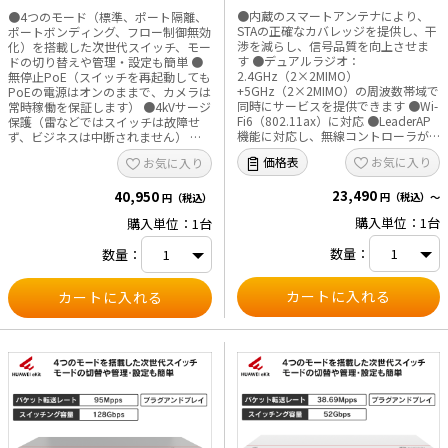
+5GHz（2×2 MIMO）、消費電
アップリンクポート：GE SFPポ
●内蔵のスマートアンテナにより、
●4つのモード（標準、ポート隔離、
力11.2W） AP362
ート×2）S110 シリーズ S110-
STAの正確なカバレッジを提供し、干
ポートボンディング、フロー制御無効
24LP2SR
渉を減らし、信号品質を向上させま
化）を搭載した次世代スイッチ、モー
す ●デュアルラジオ：
ドの切り替えや管理・設定も簡単 ●
2.4GHz（2×2MIMO）
無停止PoE（スイッチを再起動しても
+5GHz（2×2MIMO）の周波数帯域で
PoEの電源はオンのままで、カメラは
同時にサービスを提供できます ●Wi-
常時稼働を保証します） ●4kVサージ
Fi6（802.11ax）に対応 ●LeaderAP
保護（雷などではスイッチは故障せ
機能に対応し、無線コントローラが
ず、ビジネスは中断されません） ●
不要のため、ライセンスも無し
ファンレス静音設計 ■仕様 【ハード
お気に入り
価格表
お気に入り
●APPマネジメントに対応 ●高密度
ウェア機能】 ・設置：ラックマウン
ブースト技術（SmartRadioによる無
ト、デスクマウント、壁マウントなど
23,490
線インターフェースの最適化、無線
40,950
24×10／100／1000BASE-Tポート
円（税込）～
円（税込）
インターフェースのパフォーマンス
（PoE+） 2×GESFPポート ・電源：
購入単位：1台
購入単位：1台
最適化、バンドステアリング） ●有
AC内臓電源 ・ファンの数量：ファン
線および無線のデュアルセキュリテ
レス（自然放熱） ・寸法（高さ×幅
数量：
数量：
ィ保証（ワイヤレスアクセスの認証
×奥行）：43.6×442×260mm ・重
と暗号化、不正デバイスの監視、AP
量：3.2kg ・最大消費電力 PoEなし：
の有線アクセス認証と暗号化） ■仕
24W、フルPoE稼働時：165W PoE：
様 【ハードウェア機能】 ・設置：
124W フル稼働PoE消費電力
壁、天井、Tレールなど 1×10M／
15.4W（802.3af）：8台 フル稼働
100M／1GE（RJ45）（GEポート
PoE消費電力30W（802.3at）：4台
PoE給電に対応） ・電源：1×12V
【パフォーマンス】 ・パケット転送
DCまたはPoE ・寸法（高さ×幅×奥
レート：38.69Mpps ・スイッチング
行）：φ180×35mm ・最大消費電
容量：52Gbps ・8KMACアドレスエ
力：11.2W ・最大送信電力：20dBm
ントリ 【動作環境】 ・動作温度：
【パフォーマンス】 ・最大スループ
0°C～40°C ・保存温度：-40°C～
ット：2.957Gbps ・最大接続端末
+70°C ・動作湿度：5～95%（結露し
数：256 ・推奨接続端末数：80 【動
ないこと）