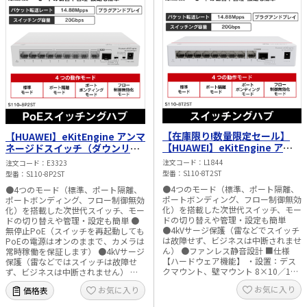
トリ 【動作環境】 ・動作温度：0°C
～40°C ・保存温度：-40°C～+70°C ・
動作湿度：5～95%（結露しないこ
と）
【在庫限り!数量限定セール】
【HUAWEI】eKitEngine アンマ
【HUAWEI】eKitEngine アン
ネージドスイッチ（ダウンリン
マネージドスイッチ（ダウンリ
クポート：PoE+ポート×8、ア
注文コード
L1844
注文コード
E3323
ンクポート：ポート×8、アッ
ップリンクポート：GE RJ45ポ
型番
S110-8T2ST
型番
S110-8P2ST
プリンクポート：GE RJ45ポー
ート×1、GE SFPポート×1）
●4つのモード（標準、ポート隔離、
●4つのモード（標準、ポート隔離、
ト×1、GE SFPポート×1）
S110 シリーズ S110-8P2ST
ポートボンディング、フロー制御無効
ポートボンディング、フロー制御無効
S110 シリーズ S110-8T2ST
化）を搭載した次世代スイッチ、モー
化）を搭載した次世代スイッチ、モー
ドの切り替えや管理・設定も簡単
ドの切り替えや管理・設定も簡単 ●
●4kVサージ保護（雷などでスイッチ
無停止PoE（スイッチを再起動しても
は故障せず、ビジネスは中断されませ
PoEの電源はオンのままで、カメラは
ん） ●ファンレス静音設計 ■仕様
常時稼働を保証します） ●4kVサージ
【ハードウェア機能】 ・設置：デス
保護（雷などではスイッチは故障せ
クマウント、壁マウント 8×10／100
ず、ビジネスは中断されません） ●
／1000BASE-Tポート 1×10／100／
ファンレス静音設計 ■仕様 【ハード
お気に入り
お気に入り
価格表
1000BASE-Tポート、1×GESFPポー
ウェア機能】 ・設置：デスクマウン
ト ・電源：1×12VDC ・ファンの数
ト、壁マウントなど 8×10／100／