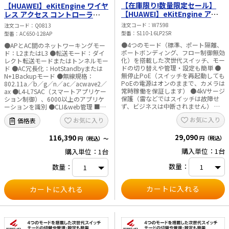
【在庫限り!数量限定セール】
【HUAWEI】eKitEngine ワイヤ
【HUAWEI】eKitEngine アン
レス アクセス コントローラ
マネージドスイッチ（ダウンリ
（2×10GE／10×GE RJ45、最
注文コード
W7598
注文コード
Q0813
ンクポート：PoE+ポート
大10Gbps） AC650-128AP
型番
S110-16LP2SR
型番
AC650-128AP
×16、アップリンクポート：GE
●4つのモード（標準、ポート隔離、
●APとAC間のネットワーキングモー
SFPポート×2）S110 シリーズ
ポートボンディング、フロー制御無効
ド：L2またはL3 ●転送モード：ダイ
S110-16LP2SR
化）を搭載した次世代スイッチ、モー
レクト転送モードまたはトンネルモー
ドの切り替えや管理・設定も簡単 ●
ド ●AC冗長化：HotStandbyまたは
無停止PoE（スイッチを再起動しても
N+1Backupモード ●無線規格：
PoEの電源はオンのままで、カメラは
802.11a／b／g／n／ac／acwave2／
常時稼働を保証します） ●4kVサージ
ax ●L4-L7SAC（スマートアプリケー
保護（雷などではスイッチは故障せ
ション制御）、6000以上のアプリケ
ず、ビジネスは中断されません） ●
ーションを識別 ●CLI&web管理 ■仕
ファンレス静音設計 ■仕様 【ハード
様 【ハードウェア機能】 2×10GE光
お気に入り
お気に入り
価格表
ウェア機能】 ・設置：ラックマウン
ポート+10×GERJ45ポート+1×コン
ト、デスクマウント、壁マウントな
ソール（RJ45）、1×USB ・設置：
29,090
ど 16×10／100／1000BASE-Tポー
116,390
ラック、デスク、壁など ・電源：AC
円（税込）
円（税込）～
ト（PoE+） 2×GESFPポート ・電
／DC電源アダプター ・寸法（高さ×
購入単位：1台
購入単位：1台
源：AC内蔵電源 ・ファンの数量：フ
幅×奥行）：43.6×210×250mm ・
ァンレス（自然放熱） ・寸法（高さ
最大消費電力：21W 【パフォーマン
数量：
数量：
×幅×奥行）：43.6×442×260mm
ス】 ・転送容量：10Gbps ・AP最大
・最大消費電力 PoEなし：22W、フ
管理数：128 ・最大管理ユーザ数：
ルPoE稼働時：160W PoE：124W フ
1024 【動作環境】 ・動作温度：0°C
ル稼働PoE消費電力
～40°C ・保存温度：-40°C～+70°C ・
15.4W（802.3af）：8台 フル稼働
動作湿度：5～95%（結露しないこ
PoE消費電力30W（802.3at）：4台
と）
【パフォーマンス】 ・パケット転送
レート：26.78Mpps ・スイッチング
容量：36Gbps 8KMACアドレスエン