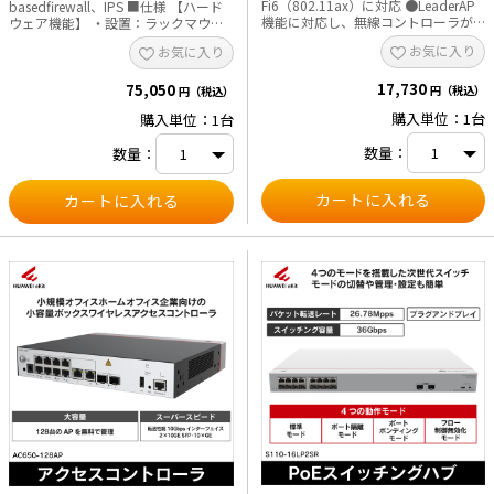
Fi6（802.11ax）に対応 ●LeaderAP
basedfirewall、IPS ■仕様 【ハード
機能に対応し、無線コントローラが
ウェア機能】 ・設置：ラックマウン
不要のため、ライセンスも無し
ト、作業台など ・WANポート：
e431オリジナル
お気に入り
お気に入り
●APPマネジメントに対応 ●高密度
2×GEcombo ・LANポート：
ブースト技術（SmartRadioによる無
8×GE（WANポートとして設定可
暑さ対策
17,730
線インターフェースの最適化、無線
75,050
能） ・電源：AC内蔵電源 ・ファンの
円（税込）
円（税込）
インターフェースのパフォーマンス
数量：ファン内蔵（放熱：空冷） ・
購入単位：1台
購入単位：1台
販売終了品
最適化、バンドステアリング） ●有
エアーフロー：左から右 ・寸法（高
線および無線のデュアルセキュリテ
さ×幅×奥行）：
数量：
数量：
ィ保証（ワイヤレスアクセスの認証
44.4×442.0×225.2mm ・最大消費
と暗号化、不正デバイスの監視、AP
電力：33W 【パフォーマンス】 ・ス
の有線アクセス認証と暗号化） ■仕
ループット：4Gbps ・転送レート：
様 【ハードウェア機能】 ・設置：デ
9Mpps～25Mpps ・VPNスループッ
スク、壁、天井、ジャンクションボッ
ト：4Gbps ・ユーザー数：最大700
クスなど 2×10M／100M／
ユーザー 【動作環境】 ・動作温度：
1GE（RJ45）+1×USB（GEポート
0°C～40°C ・保存温度：-40°C～
PoE給電に対応） ・電源：1×12V
+70°C ・動作湿度：5～95%（結露し
DCまたはPoE ・寸法（高さ×幅×奥
ないこと）
行）：160×86×38mm ・最大消費
電力：12W ・最大送信電力：20dBm
【パフォーマンス】 ・最大スループ
ット：2.957Gbps ・最大接続端末
数：256 ・推奨接続端末数：64 【動
作環境】 ・動作温度：0°C～40°C ・
保存温度：-40°C～+70°C ・動作湿
度：5～95%（結露しないこと）