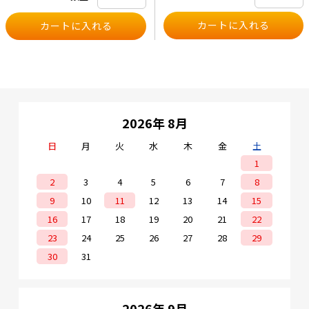
ッチング容量：52Gbps 4KMACアド
費電力 PoEなし：44.35W、PoEあ
レスエントリ 【動作環境】 ・動作温
り：485.91W PoE：400W フル稼働
度：0°C～40°C ・保存温度：-40°C～
PoE消費電力15.4W（802.3af）：24
+70°C ・動作湿度：5～95%（結露し
台 フル稼働PoE消費電力
ないこと）
30W（802.3at）：13台 【パフォーマ
ンス】 ・転送レート：95Mpps ・ス
イッチング容量：128Gbps 最大16K
のMACアドレスエントリ 【動作環
境】 ・動作温度：0°C～40°C ・保存
温度：-40°C～+70°C ・動作湿度：5
～95%（結露しないこと）
2026年 8月
日
月
火
水
木
金
土
1
2
3
4
5
6
7
8
9
10
11
12
13
14
15
16
17
18
19
20
21
22
23
24
25
26
27
28
29
30
31
2026年 9月