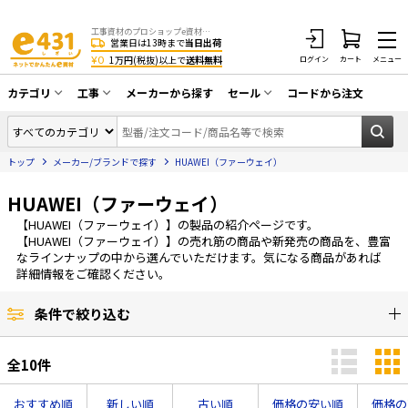
工事資材のプロショップe資材 CATV・アンテナ・防犯・光・LAN・電気・空調工事など
営業日は13時まで
当日出荷
¥0
1万円(税抜)以上で
送料無料
ログイン
カート
メニュー
カテゴリ
工事
メーカーから探す
セール
コードから注文
同軸ケーブル／テレビ用接栓／関連工具
CATV・アンテナ工事
在庫一掃セール
アンテナ・取付金具・ブースター／CATV
トップ
メーカー/ブランドで探す
HUAWEI（ファーウェイ）
光工事・FTTH工事
部材類
配線補助具（モール・結束バンド・テー
HUAWEI（ファーウェイ）
エアコン・換気扇工事
プ類 他）
【HUAWEI（ファーウェイ）】の製品の紹介ページです。
防犯カメラ工事
防犯工事関連
【HUAWEI（ファーウェイ）】の売れ筋の商品や新発売の商品を、豊富
なラインナップの中から選んでいただけます。気になる商品があれば
LAN配線工事
HDMIケーブル・周辺機器／RCAケーブル
詳細情報をご確認ください。
電話工事
電話線／コネクタ／アダプタ
条件で絞り込む
電気配管工事
光ファイバー・融着接続機関連
全
10
件
EV充電設備工事
LANケーブル・コネクタ・関連資材/機器
照明設置工事
おすすめ順
新しい順
古い順
価格の安い順
価格の
ネットワーク機器