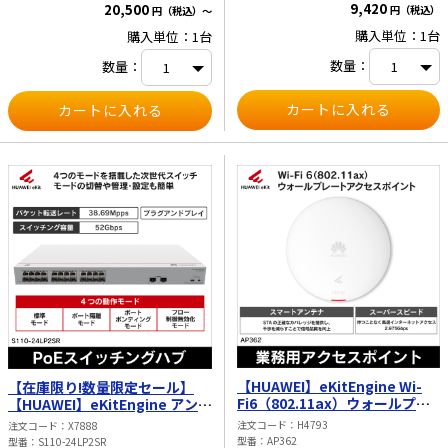
9,420
量：ファンレス（自然放熱） ・寸法
20,500
1000BASE-Tポート（PoE+） 1×10
円（税込）
円（税込）～
（高さ×幅×奥行）：
／100／1000BASE-Tポート、
購入単位：1台
購入単位：1台
35×210×130mm ・最大消費電力：
1×GESFPポート ・電源：1×12V DC
8W 【パフォーマンス】 ・パケット
・ファンの数量：ファンレス（自然放
数量：
数量：
転送レート：14.88Mpps ・スイッチ
熱） ・寸法（高さ×幅×奥行）：
ング容量：20Gbps 4KMACアドレス
35×210×130mm ・最大消費電力
エントリ 【動作環境】 ・動作温度：
PoEなし：11W、フルPoE稼働時：
0°C～40°C ・保存温度：-40°C～
155W PoE：124W フル稼働PoE消費
+70°C ・動作湿度：5～95%（結露し
電力15.4W（802.3af）：8台 フル稼
ないこと）
働PoE消費電力30W（802.3at）：4
台 【パフォーマンス】 ・パケット転
送レート：14.88Mpps ・スイッチン
グ容量：20Gbps 4KMACアドレスエ
ントリ 【動作環境】 ・動作温度：
0°C～40°C ・保存温度：-40°C～
+70°C ・動作湿度：5～95%（結露し
ないこと）
【HUAWEI】eKitEngine Wi-
【在庫限り!数量限定セール】
Fi6（802.11ax）ウォールプレ
【HUAWEI】eKitEngine アンマ
ートアクセスポイント
ネージドスイッチ（ダウンリン
注文コード
H4793
注文コード
X7888
（2.4GHz（2×2 MIMO）
クポート：PoE+ポート×24、
型番
AP362
型番
S110-24LP2SR