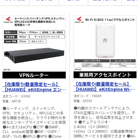
太陽光発電工事
エアコン・換気扇・空調資材
太陽光発電ケーブル・コネクタ・関連資
ホテル・病院向け
材/機器
電源ケーブル／コネクタ／分電盤／ブレ
ーカ
照明・照明器具
電源タップ・延長コード
スイッチ・コンセント（配線器具）
PF管/FEP管/CD管/情報線保護管
【在庫限り!数量限定セール】
【在庫限り!数量限定セール】
【HUAWEI】eKitEngine Wi-
【HUAWEI】eKitEngine エンタ
ボックス・ビニル電線管付属品・引き込
Fi6（802.11ax）アクセスポイ
ープライズ ルータ（固定LANポ
みカバー
注文コード
E6049
注文コード
U2461
ント（2.4GHz（2×2 MIMO）
ート：GE RJ45ポート×8）
型番
AP263
型番
AR720
工具関連
+5GHz（2×2 MIMO）、消費電
NetEngine AR700シリーズ
●内蔵のスマートアンテナにより、
●ルーティング、スイッチング、
力12W） AP263
AR720
STAの正確なカバレッジを提供し、干
VPN、セキュリティ、MPLSなどの多
EV充電設備工事関連
渉を減らし、信号品質を向上させま
様な機能を統合し、クラウド時代の多
す ●デュアルラジオ：
様なエンタープライズサービスを実現
2.4GHz（2×2MIMO）
●4-cまたはeCPU ●ZTP ●SNMP、
感染症関連
+5GHz（2×2MIMO）の周波数帯域で
CLI、andweb管理 ●RIP／OSPF／
同時にサービスを提供できます ●Wi-
BGP／IS-IS ●MPLS ●VPN ●Zone-
その他