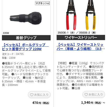
【ベッセル】ワイヤーストリッ
【ベッセル】ボールグリップ
パー（単線・より線用）（0.5～
ビット差替グリップ 220W
2.0mm）／（0.25～1.0mm）
注文コード
D4795
3500-E1／3500-E2
型番
220W
【特徴】 ●軽量（100g）でコンパク
●電動ドライバー用ビット（対辺
トなハンディータイプ。 ●真円形状
6.35mm）を差し込むと使い慣れた
で心線を傷つけない高精度ブレード
ボールグリップドライバーとして使用
付き。 ●ダイヤモンド精密砥石研磨
可能。 ●ハードな印象のブラックカ
により、高精度のはく離を実現。 ●
ラーグリップ。 ■仕様 ・軸対辺：
グリップには、AWG・mm・mm²の
6.35mm ・柄径：41mm ・本体全
換算表付。 ●刃の根元では電線をカ
長：100mm
ット可能。 ■仕様
お気に入り
お気に入り
1,540
470
円（税込）～
円（税込）