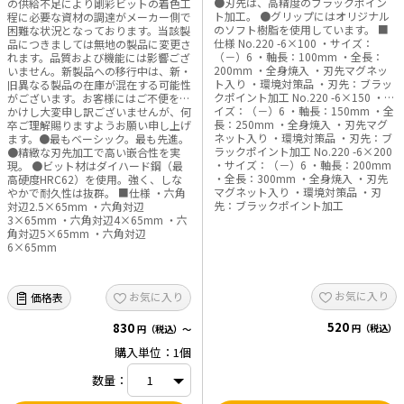
●刃先は、高精度のブラックポイン
の供給不足により剛彩ビットの着色工
ト加工。 ●グリップにはオリジナル
程に必要な資材の調達がメーカー側で
のソフト樹脂を使用しています。 ■
困難な状況となっております。当該製
仕様 No.220 -6×100 ・サイズ：
品につきましては無地の製品に変更さ
（－）6 ・軸長：100mm ・全長：
れます。品質および機能には影響ござ
200mm ・全身焼入 ・刃先マグネッ
いません。新製品への移行中は、新・
ト入り ・環境対策品 ・刃先：ブラッ
旧異なる製品の在庫が混在する可能性
クポイント加工 No.220 -6×150 ・サ
がございます。お客様にはご不便をお
イズ：（－）6 ・軸長：150mm ・全
かけし大変申し訳ございませんが、何
長：250mm ・全身焼入 ・刃先マグ
卒ご理解賜りますようお願い申し上げ
ネット入り ・環境対策品 ・刃先：ブ
ます。●最もベーシック。最も先進。
ラックポイント加工 No.220 -6×200
●精緻な刃先加工で高い嵌合性を実
・サイズ：（－）6 ・軸長：200mm
現。 ●ビット材はダイハード鋼（最
・全長：300mm ・全身焼入 ・刃先
高硬度HRC62）を使用。強く、しな
マグネット入り ・環境対策品 ・刃
やかで耐久性は抜群。 ■仕様 ・六角
先：ブラックポイント加工
対辺2.5×65mm ・六角対辺
3×65mm ・六角対辺4×65mm ・六
角対辺5×65mm ・六角対辺
6×65mm
お気に入り
お気に入り
価格表
520
830
円（税込）
円（税込）～
購入単位：1個
数量：