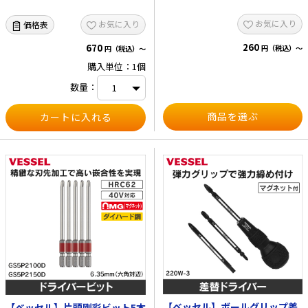
お気に入り
お気に入り
価格表
260
670
円（税込）～
円（税込）～
購入単位：1個
数量：
商品を選ぶ
【ベッセル】ボールグリップ差
【ベッセル】片頭剛彩ビット5本