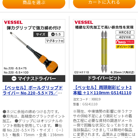
商品を選ぶ
【ベッセル】両頭剛彩ビット2
【ベッセル】ボールグリップド
本組 ＋1×110mm GS141110
ライバー No.220 -5.5×75／
No.220 -5.5×100
注文コード
X8819
型番
GS141110
※現在、中東情勢の影響に伴うナフ
●ネジに余裕の締めつける力です。
サの供給不足により剛彩ビットの着
●刃先は、高精度のブラックポイント
色工程に必要な資材の調達がメーカ
加工。 ●グリップにはオリジナルの
ー側で困難な状況となっております。
ソフト樹脂を使用しています。 ■仕
当該製品につきましては無地の製品
様 No.220 -5.5×75 ・サイズ：（－）
に変更されます。品質および機能には
5.5 ・軸長：75mm ・全長：156mm