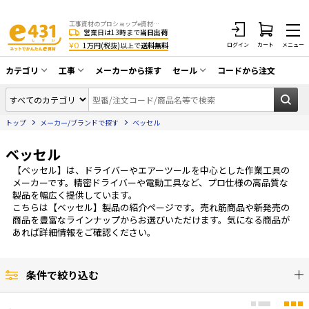
工事資材のプロショップe資材 CATV・アンテナ・防犯・光・LAN・電気・空調工事など
営業日は13時まで
当日出荷
¥0
1万円(税抜)以上で
送料無料
ログイン
カート
メニュー
カテゴリ
工事
メーカーから探す
セール
コードから注文
同軸ケーブル／テレビ用接栓／関連工具
CATV・アンテナ工事
在庫一掃セール
アンテナ・取付金具・ブースター／CATV
トップ
メーカー/ブランドで探す
ベッセル
光工事・FTTH工事
部材類
配線補助具（モール・結束バンド・テー
ベッセル
エアコン・換気扇工事
プ類 他）
【ベッセル】は、ドライバーやエアーツールを中心とした作業工具の
防犯カメラ工事
防犯工事関連
メーカーです。精密ドライバーや電動工具など、プロ仕様の高品質な
製品を幅広く提供しています。
LAN配線工事
HDMIケーブル・周辺機器／RCAケーブル
こちらは【ベッセル】製品の紹介ページです。売れ筋商品や新発売の
商品を豊富なラインナップからお選びいただけます。気になる商品が
電話工事
電話線／コネクタ／アダプタ
あれば詳細情報をご確認ください。
電気配管工事
光ファイバー・融着接続機関連
条件で絞り込む
EV充電設備工事
LANケーブル・コネクタ・関連資材/機器
照明設置工事
ネットワーク機器