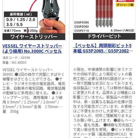
【ベッセル】両頭剛彩ビット5
VESSEL ワイヤーストリッパー
本組 GS5P2065／GS5P2082／
(より線用) No.3000C ベッセル
GS5P2110
注文コード
A1064
型番
NO.3000C
※現在、中東情勢の影響に伴うナフ
VESSEL ワイヤーストリッパー
サの供給不足により剛彩ビットの着
3000C ●1回の操作で完璧にすばやく
色工程に必要な資材の調達がメーカ
被覆をはぎとることができる。 ●テ
ー側で困難な状況となっております。
レビ・ラジオその他の電気器具、電気
当該製品につきましては無地の製品
工事、自動車の電気回路、電信電話機
に変更されます。品質および機能には
の配線など多用途に使える。 ●スト
影響ございません。新製品への移行
リップゲージ付。 適用電線：より線
中は、新・旧異なる製品の在庫が混
用 0.9mm² / 1.25mm² / 2.0mm² /
在する可能性がございます。お客様に
3.5mm² / 5.5mm² 全長 170mm 重
はご不便をおかけし大変申し訳ござ
量 350g
いませんが、何卒ご理解賜りますよ
うお願い申し上げます。●最もベーシ
ック。最も先進。 ●精緻な刃先加工
で高い嵌合性を実現。 ●ビット材は
ダイハード鋼（最高硬度HRC62）を