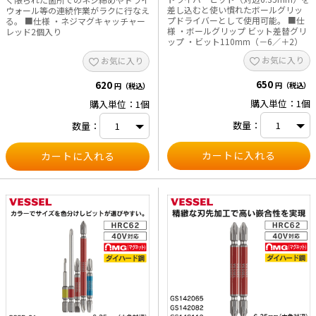
差し込むと使い慣れたボールグリッ
ウォール等の連続作業がラクに行なえ
プドライバーとして使用可能。 ■仕
る。 ■仕様 ・ネジマグキャッチャー
e431オリジナル
様 ・ボールグリップ ビット差替グリ
レッド2個入り
ップ ・ビット110mm（－6／＋2）
暑さ対策
お気に入り
お気に入り
販売終了品
650
620
円（税込）
円（税込）
購入単位：1個
購入単位：1個
数量：
数量：