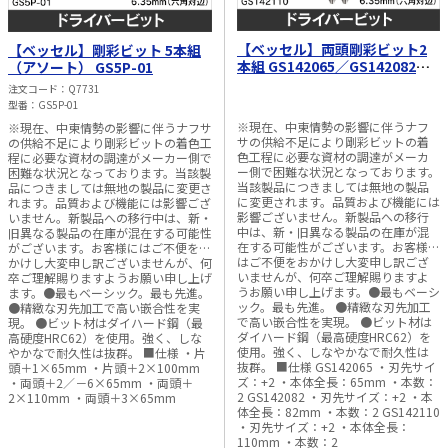
【ベッセル】両頭剛彩ビット2
【ベッセル】剛彩ビット 5本組
本組 GS142065／GS142082／
（アソート） GS5P-01
GS142110
注文コード
Q7731
型番
GS5P-01
※現在、中東情勢の影響に伴うナフ
※現在、中東情勢の影響に伴うナフサ
サの供給不足により剛彩ビットの着
の供給不足により剛彩ビットの着色工
色工程に必要な資材の調達がメーカ
程に必要な資材の調達がメーカー側で
ー側で困難な状況となっております。
困難な状況となっております。当該製
当該製品につきましては無地の製品
品につきましては無地の製品に変更さ
に変更されます。品質および機能には
れます。品質および機能には影響ござ
影響ございません。新製品への移行
いません。新製品への移行中は、新・
中は、新・旧異なる製品の在庫が混
旧異なる製品の在庫が混在する可能性
在する可能性がございます。お客様に
がございます。お客様にはご不便をお
はご不便をおかけし大変申し訳ござ
かけし大変申し訳ございませんが、何
いませんが、何卒ご理解賜りますよ
卒ご理解賜りますようお願い申し上げ
うお願い申し上げます。●最もベーシ
ます。●最もベーシック。最も先進。
ック。最も先進。 ●精緻な刃先加工
●精緻な刃先加工で高い嵌合性を実
で高い嵌合性を実現。 ●ビット材は
現。 ●ビット材はダイハード鋼（最
ダイハード鋼（最高硬度HRC62）を
高硬度HRC62）を使用。強く、しな
使用。強く、しなやかなで耐久性は
やかなで耐久性は抜群。 ■仕様 ・片
抜群。 ■仕様 GS142065 ・刃先サイ
頭＋1×65mm ・片頭＋2×100mm
ズ：+2 ・本体全長：65mm ・本数：
・両頭＋2／－6×65mm ・両頭＋
2 GS142082 ・刃先サイズ：+2 ・本
2×110mm ・両頭＋3×65mm
体全長：82mm ・本数：2 GS142110
・刃先サイズ：+2 ・本体全長：
110mm ・本数：2