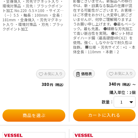
影響ございません。新製品への移行
・全身焼入 ・刃先マグネット入り ・
中は、新・旧異なる製品の在庫が混
環境対策品 ・刃先：ブラックポイン
在する可能性がございます。お客様に
ト加工 No.220 -5.5×100 ・サイズ：
はご不便をおかけし大変申し訳ござ
（－）5.5 ・軸長：100mm ・全長：
いませんが、何卒ご理解賜りますよ
181mm ・全身焼入 ・刃先マグネッ
うお願い申し上げます。●最もベーシ
ト入り ・環境対策品 ・刃先：ブラッ
ック。最も先進。 ●精緻な刃先加工
クポイント加工
で高い嵌合性を実現。 ●ビット材は
ダイハード鋼（最高硬度HRC62）を
使用。強く、しなやかなで耐久性は
抜群。 ■仕様 ・刃先サイズ：+1 ・本
体全長：110mm ・本数：2
お気に入り
価格表
お気に入り
340
380
円（税込）～
円（税込）
購入単位：1個
数量：
商品を選ぶ