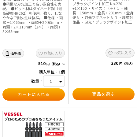
ブラックポイント加工 No.220
●精緻な刃先加工で高い嵌合性を実
+1×150 ・サイズ：（＋）1 ・軸
現。 ●ビット材はダイハード鋼（最
長：150mm ・全長：231mm ・全身
高硬度HRC62）を使用。強く、しな
焼入 ・刃先マグネット入り ・環境対
やかなで耐久性は抜群。 ■仕様 ・両
策品 ・刃先：ブラックポイント加工
頭＋1×65mm ・両頭＋2×65mm ・
両頭＋2×110mm（2本） ・両頭＋
3×65mm
お気に入り
お気に入り
価格表
330
510
円（税込）
円（税込）～
購入単位：1個
数量：
商品を選ぶ