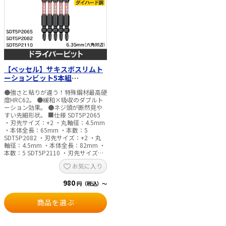
【ベッセル】サキスボスリムト
ーションビット5本組
SDT5P2065／SDT5P2082／
●強さと粘りが違う！特殊鋼材最高硬
SDT5P2110
度HRC62。 ●緩和×吸収のダブルト
ーション効果。 ●ネジ頭が断然見や
すい先細形状。 ■仕様 SDT5P2065
・刃先サイズ：+2 ・丸軸径：4.5mm
・本体全長：65mm ・本数：5
SDT5P2082 ・刃先サイズ：+2 ・丸
軸径：4.5mm ・本体全長：82mm ・
本数：5 SDT5P2110 ・刃先サイズ：
+2 ・丸軸径：4.5mm ・本体全長：
お気に入り
110mm ・本数：5
980
円（税込）～
商品を選ぶ