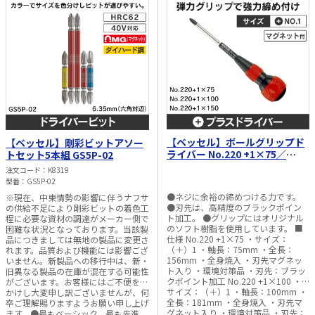
【ベッセル】ボールグリップド
【ベッセル】剛彩ビットアソー
ライバー No.220 +1×75／
トセット5本組 GS5P-02
+1×100／+1×150
注文コード
K8319
型番
GS5P-02
●ネジに余裕の締めつける力です。
※現在、中東情勢の影響に伴うナフサ
●刃先は、高精度のブラックポイン
の供給不足により剛彩ビットの着色工
ト加工。 ●グリップにはオリジナル
程に必要な資材の調達がメーカー側で
のソフト樹脂を使用しています。 ■
困難な状況となっております。当該製
仕様 No.220 +1×75 ・サイズ：
品につきましては無地の製品に変更さ
（＋）1 ・軸長：75mm ・全長：
れます。品質および機能には影響ござ
156mm ・全身焼入 ・刃先マグネッ
いません。新製品への移行中は、新・
ト入り ・環境対策品 ・刃先：ブラッ
旧異なる製品の在庫が混在する可能性
クポイント加工 No.220 +1×100 ・
がございます。お客様にはご不便をお
サイズ：（＋）1 ・軸長：100mm ・
かけし大変申し訳ございませんが、何
全長：181mm ・全身焼入 ・刃先マ
卒ご理解賜りますようお願い申し上げ
グネット入り ・環境対策品 ・刃先：
ます。●最もベーシック。最も先進。