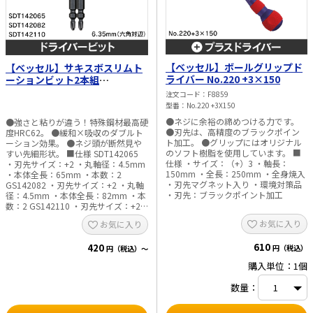
【ベッセル】ボールグリップド
【ベッセル】サキスボスリムト
ライバー No.220 +3×150
ーションビット2本組
SDT142065／SDT142082／
注文コード
F8859
SDT142110
型番
No.220 +3X150
●ネジに余裕の締めつける力です。
●強さと粘りが違う！特殊鋼材最高硬
●刃先は、高精度のブラックポイン
度HRC62。 ●緩和×吸収のダブルト
ト加工。 ●グリップにはオリジナル
ーション効果。 ●ネジ頭が断然見や
のソフト樹脂を使用しています。 ■
すい先細形状。 ■仕様 SDT142065
仕様 ・サイズ：（+）3 ・軸長：
・刃先サイズ：+2 ・丸軸径：4.5mm
150mm ・全長：250mm ・全身焼入
・本体全長：65mm ・本数：2
・刃先マグネット入り ・環境対策品
GS142082 ・刃先サイズ：+2 ・丸軸
・刃先：ブラックポイント加工
径：4.5mm ・本体全長：82mm ・本
数：2 GS142110 ・刃先サイズ：+2
・丸軸径：4.5mm ・本体全長：
お気に入り
お気に入り
110mm ・本数：2
610
420
円（税込）
円（税込）～
購入単位：1個
数量：