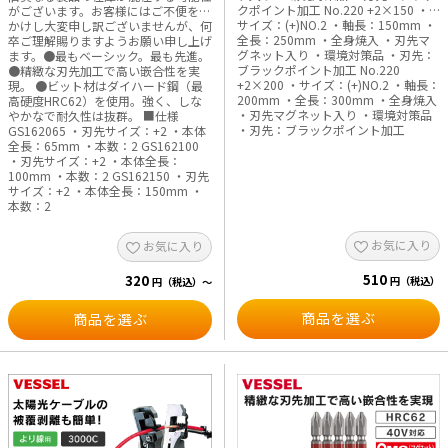
クポイント加工 No.220 +2×150 ・
がございます。お客様にはご不便をお
サイズ：(+)NO.2 ・軸長：150mm ・
かけし大変申し訳ございませんが、何
全長：250mm ・全身焼入 ・刃先マ
卒ご理解賜りますようお願い申し上げ
グネット入り ・環境対策品 ・刃先：
ます。●最もベーシック。最も先進。
ブラックポイント加工 No.220
●精緻な刃先加工で高い嵌合性を実
+2×200 ・サイズ：(+)NO.2 ・軸長：
現。 ●ビット材はダイハード鋼（最
200mm ・全長：300mm ・全身焼入
高硬度HRC62）を使用。強く、しな
・刃先マグネット入り ・環境対策品
やかなで耐久性は抜群。 ■仕様
・刃先：ブラックポイント加工
GS162065 ・刃先サイズ：+2 ・本体
全長：65mm ・本数：2 GS162100
・刃先サイズ：+2 ・本体全長：
100mm ・本数：2 GS162150 ・刃先
サイズ：+2 ・本体全長：150mm ・
本数：2
お気に入り
お気に入り
510
320
円（税込）
円（税込）～
商品を選ぶ
商品を選ぶ