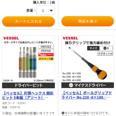
購入単位：1個
数量：
商品を選ぶ
【ベッセル】ボールグリップド
【ベッセル】片頭ヘックス 剛彩
ライバー No.220 -6×100／
ビット 5本組（アソート）
No.220 -6×150／No.220
GS5P-31
注文コード
D2543
-6×200
型番
GS5P-31
●ネジに余裕の締めつける力です。
※現在、中東情勢の影響に伴うナフサ