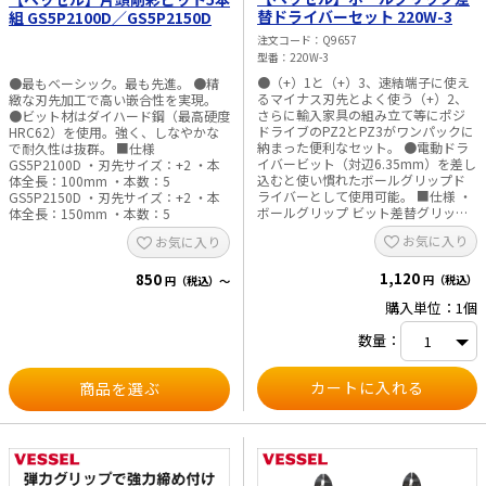
替ドライバーセット 220W-3
組 GS5P2100D／GS5P2150D
注文コード
Q9657
型番
220W-3
●（+）1と（+）3、速結端子に使え
●最もベーシック。最も先進。 ●精
るマイナス刃先とよく使う（+）2、
緻な刃先加工で高い嵌合性を実現。
さらに輸入家具の組み立て等にポジ
●ビット材はダイハード鋼（最高硬度
ドライブのPZ2とPZ3がワンパックに
HRC62）を使用。強く、しなやかな
納まった便利なセット。 ●電動ドラ
で耐久性は抜群。 ■仕様
イバービット（対辺6.35mm）を差し
GS5P2100D ・刃先サイズ：+2 ・本
込むと使い慣れたボールグリップド
体全長：100mm ・本数：5
ライバーとして使用可能。 ■仕様 ・
GS5P2150D ・刃先サイズ：+2 ・本
ボールグリップ ビット差替グリップ
体全長：150mm ・本数：5
・ビット110mm（＋1／＋3）、（－
お気に入り
お気に入り
6／＋2）、（PZ2／PZ3）
1,120
850
円（税込）
円（税込）～
購入単位：1個
数量：
商品を選ぶ