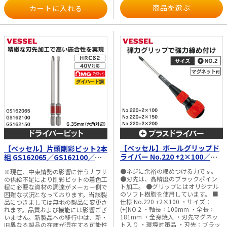
商品を選ぶ
【ベッセル】ボールグリップド
【ベッセル】片頭剛彩ビット2本
ライバー No.220 +2×100／
組 GS162065／GS162100／
+2×150／+2×200
GS162150
●ネジに余裕の締めつける力です。
※現在、中東情勢の影響に伴うナフサ
●刃先は、高精度のブラックポイン
の供給不足により剛彩ビットの着色工
ト加工。 ●グリップにはオリジナル
程に必要な資材の調達がメーカー側で
のソフト樹脂を使用しています。 ■
困難な状況となっております。当該製
仕様 No.220 +2×100 ・サイズ：
品につきましては無地の製品に変更さ
(+)NO.2 ・軸長：100mm ・全長：
れます。品質および機能には影響ござ
181mm ・全身焼入 ・刃先マグネッ
いません。新製品への移行中は、新・
ト入り ・環境対策品 ・刃先：ブラッ
旧異なる製品の在庫が混在する可能性