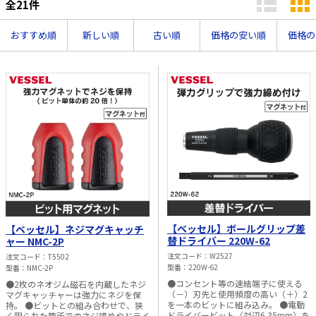
全
21
件
太陽光発電工事
エアコン・換気扇・空調資材
おすすめ順
新しい順
古い順
価格の安い順
価格の
太陽光発電ケーブル・コネクタ・関連資
ホテル・病院向け
材/機器
電源ケーブル／コネクタ／分電盤／ブレ
ーカ
照明・照明器具
電源タップ・延長コード
スイッチ・コンセント（配線器具）
PF管/FEP管/CD管/情報線保護管
ボックス・ビニル電線管付属品・引き込
みカバー
【ベッセル】ボールグリップ差
【ベッセル】ネジマグキャッチ
工具関連
替ドライバー 220W-62
ャー NMC-2P
注文コード
W2527
注文コード
T5502
EV充電設備工事関連
型番
220W-62
型番
NMC-2P
●コンセント等の速結端子に使える
●2枚のネオジム磁石を内蔵したネジ
感染症関連
（－）刃先と使用頻度の高い（＋）2
マグキャッチャーは強力にネジを保
を一本のビットに組み込み。 ●電動
持。 ●ビットとの組み合わせで、狭
その他
ドライバービット（対辺6.35mm）を
く限られた箇所でのネジ締めやドライ