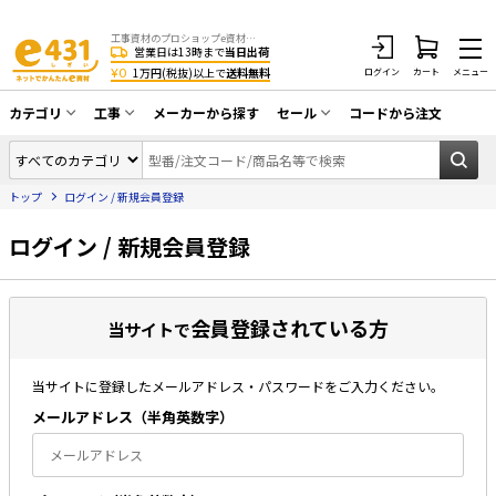
工事資材のプロショップe資材 CATV・アンテナ・防犯・光・LAN・電気・空調工事など
営業日は13時まで
当日出荷
¥0
1万円(税抜)以上で
送料無料
ログイン
カート
メニュー
カテゴリ
工事
メーカーから探す
セール
コードから注文
同軸ケーブル／テレビ用接栓／関連工具
CATV・アンテナ工事
在庫一掃セール
アンテナ・取付金具・ブースター／CATV
トップ
ログイン / 新規会員登録
光工事・FTTH工事
部材類
配線補助具（モール・結束バンド・テー
ログイン / 新規会員登録
エアコン・換気扇工事
プ類 他）
防犯カメラ工事
防犯工事関連
会員登録されている方
LAN配線工事
当サイトで
HDMIケーブル・周辺機器／RCAケーブル
電話工事
電話線／コネクタ／アダプタ
当サイトに登録したメールアドレス・パスワードをご入力ください。
電気配管工事
光ファイバー・融着接続機関連
メールアドレス（半⾓英数字）
EV充電設備工事
LANケーブル・コネクタ・関連資材/機器
照明設置工事
ネットワーク機器