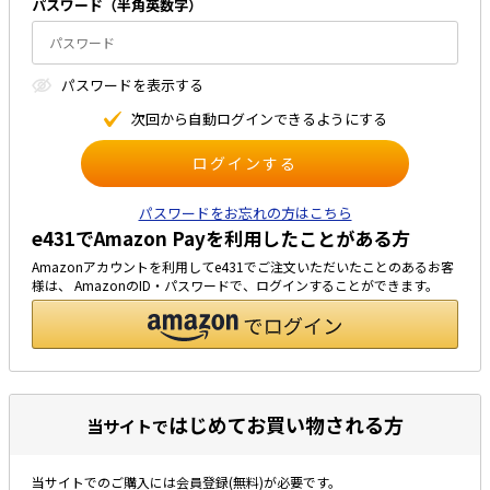
パスワード（半⾓英数字）
太陽光発電工事
エアコン・換気扇・空調資材
太陽光発電ケーブル・コネクタ・関連資
ホテル・病院向け
パスワードを表⽰する
材/機器
電源ケーブル／コネクタ／分電盤／ブレ
次回から⾃動ログインできるようにする
ーカ
照明・照明器具
電源タップ・延長コード
パスワードをお忘れの方はこちら
e431でAmazon Payを利用したことがある方
スイッチ・コンセント（配線器具）
Amazonアカウントを利用してe431でご注文いただいたことのあるお客
PF管/FEP管/CD管/情報線保護管
様は、 AmazonのID・パスワードで、ログインすることができます。
ボックス・ビニル電線管付属品・引き込
みカバー
工具関連
EV充電設備工事関連
はじめてお買い物される方
当サイトで
感染症関連
当サイトでのご購入には会員登録(無料)が必要です。
その他