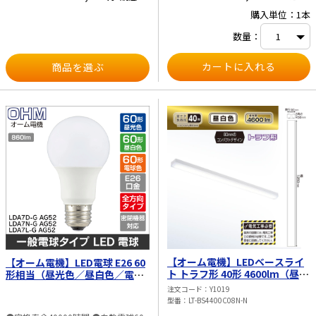
135.2lm／W ・平均演色評価数：
購入単位：1本
Ra83 ・取付ピッチ M10ボルト：内側
600mm、外側800mm ネジ：905mm
数量：
・付属品：ネジ×2本、コンクリート
用スリープ×2本、電源ブッシング
×2個（1個本体装着済み）、保証書
商品を選ぶ
付取扱説明書 ※器具の設置には、電
気工事士の資格が必要です。工事業者
に依頼してください。 ※調光機能が
付いた壁スイッチの場合は、一般の入
／切用スイッチに交換してください。
（調光器の取り外しが必要になりま
す。）工事店、電器店に依頼してくだ
さい。
【オーム電機】LEDベースライ
【オーム電機】LED電球 E26 60
ト トラフ形 40形 4600lm（昼白
形相当（昼光色／昼白色／電球
色） LT-BS4400C08N-N
色）1個入／2個入 LDA7□-G
注文コード
Y1019
AG52
型番
LT-BS4400C08N-N