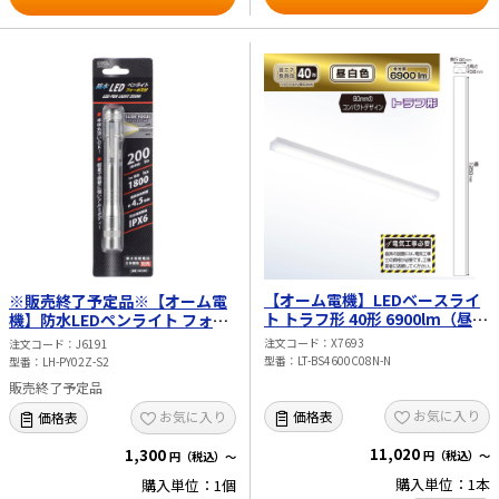
【オーム電機】LEDベースライ
※販売終了予定品※【オーム電
ト トラフ形 40形 6900lm（昼白
機】防水LEDペンライト フォー
色） LT-BS4600C08N-N
カス付 200lm LH-PY02Z-S2
注文コード
X7693
注文コード
J6191
型番
LT-BS4600C08N-N
型番
LH-PY02Z-S2
販売終了予定品
お気に入り
価格表
お気に入り
価格表
11,020
1,300
円（税込）～
円（税込）～
購入単位：1本
購入単位：1個