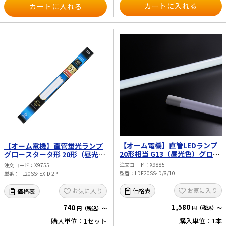
【オーム電機】直管LEDランプ
【オーム電機】直管蛍光ランプ
20形相当 G13（昼光色）グロー
グロースタータ形 20形（昼光
スタータ器具専用 片側給電仕様
色）2本セット FL20SS･EX-D 2P
注文コード
X9885
注文コード
X9755
LDF20SS･D/8/10
型番
LDF20SS･D/8/10
型番
FL20SS･EX-D 2P
お気に入り
価格表
お気に入り
価格表
1,580
740
円（税込）～
円（税込）～
購入単位：1本
購入単位：1セット