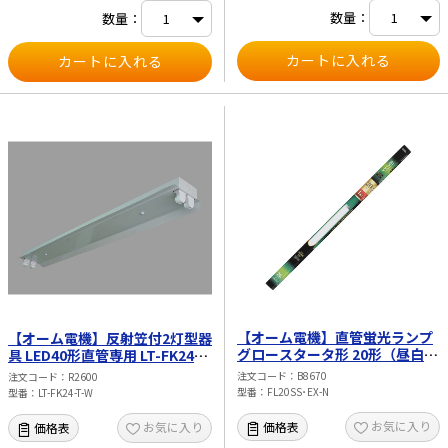
数量：
数量：
【オーム電機】直管蛍光ランプ
【オーム電機】反射笠付2灯型器
グロースタータ形 20形（昼白
具 LED40形直管専用 LT-FK24-
色） FL20SS･EX-N
T-W
注文コード
B8670
注文コード
R2600
型番
FL20SS･EX-N
型番
LT-FK24-T-W
お気に入り
価格表
お気に入り
価格表