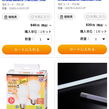
LDA7N-G AG53 2P
LDA5L-G AG53 2P
注文コード
P3148
注文コード
E0124
型番
LDA7N-G AG53 2P
型番
LDA5L-G AG53 2P
お気に入り
価格表
お気に入り
価格表
830
640
円（税込）～
円（税込）～
購入単位：1セット
購入単位：1セット
数量：
数量：