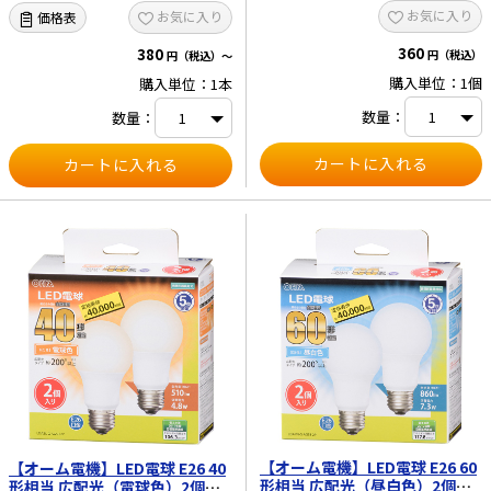
お気に入り
お気に入り
価格表
360
380
円（税込）
円（税込）～
購入単位：1個
購入単位：1本
数量：
数量：
【オーム電機】LED電球 E26 60
【オーム電機】LED電球 E26 40
形相当 広配光（昼白色）2個入
形相当 広配光（電球色）2個入