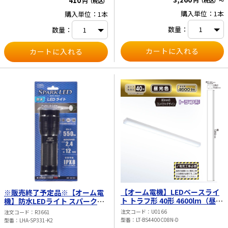
410
円（税込）～
円（税込）
購入単位：1本
購入単位：1本
e431オリジナル
数量：
数量：
暑さ対策
販売終了品
【オーム電機】LEDベースライ
※販売終了予定品※【オーム電
ト トラフ形 40形 4600lm（昼光
機】防水LEDライト スパークル
色） LT-BS4400C08N-D
ド ピュアビーム 550lm LHA-
注文コード
U0166
注文コード
R3661
SP331-K2
型番
LT-BS4400C08N-D
型番
LHA-SP331-K2