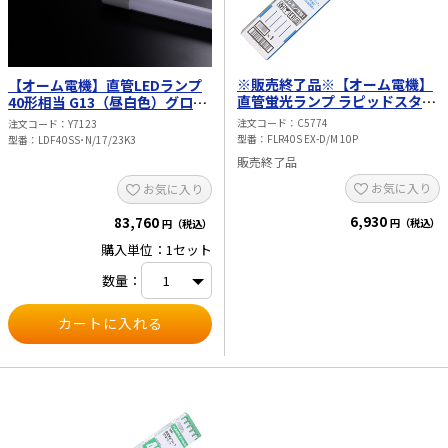
※販売終了品※【オーム電機】
【オーム電機】直管LEDランプ
直管蛍光ランプ ラピッドスター
40形相当 G13（昼白色）グロー
ト形 3波長タイプ 40W（昼光
スタータ器具専用 片側給電仕様
注文コード
C5774
注文コード
Y7123
色）10本パック FLR40S EX-
30本入 LDF40SS･N/17/23K3
型番
FLR40S EX-D/M 10P
型番
LDF40SS･N/17/23K3
D/M 10P
販売終了品
お気に入り
お気に入り
6,930
83,760
円（税込）
円（税込）
購入単位：1セット
数量：