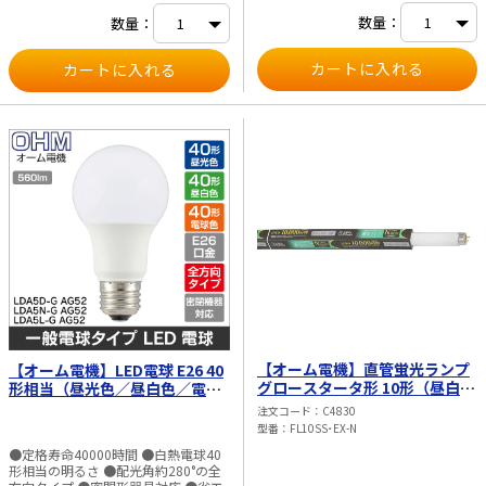
数量：
数量：
【オーム電機】直管蛍光ランプ
【オーム電機】LED電球 E26 40
グロースタータ形 10形（昼白
形相当（昼光色／昼白色／電球
色） FL10SS･EX-N
色）1個入／2個入 LDA5□-G
注文コード
C4830
AG52
型番
FL10SS･EX-N
●定格寿命40000時間 ●白熱電球40
形相当の明るさ ●配光角約280°の全