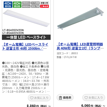
【オーム電機】LED直管照明器
【オーム電機】LEDベースライ
具 40W形 逆富士2灯（ランプ別
ト 逆富士形 40形 2500lm／
売） LT-FL24-T-W
4600lm（昼光色／昼白色） LT-
注文コード
J8003
BS4□00V20N-□
型番
LT-FL24-T-W
●100～242V電圧対応 ●光源色は昼
光色、昼白色 ●省エネ長寿命 ■仕様
・光源色：昼光色、昼白色 ・定格電
圧：AC100～242V、50／60Hz ・消
費電力 2500ルーメン：17.4～17.8W
4600ルーメン：34.0～33.7W ・外形
寸法：（約）幅1250×高さ59×奥行
200mm ・入力電流値 2500ルーメ
ン：0.18～0.095A 4600ルーメン：
0.34～0.15A ・本体質量：2245g ・全
お気に入り
価格表
お気に入り
光束：2500ルーメン、4600ルーメン
・固有エネルギー消費効率 2500ルー
6,060
8,860
メン：140.4lm／W 4600ルーメン：
円（税込）～
円（税込）～