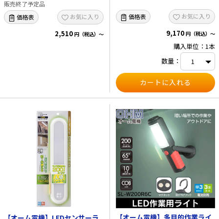
販売終了予定品
お気に入り
価格表
お気に入り
価格表
9,170
2,510
円（税込）～
円（税込）～
購入単位：1本
数量：
【オーム電機】多目的作業ライ
【オーム電機】LEDセンサーラ