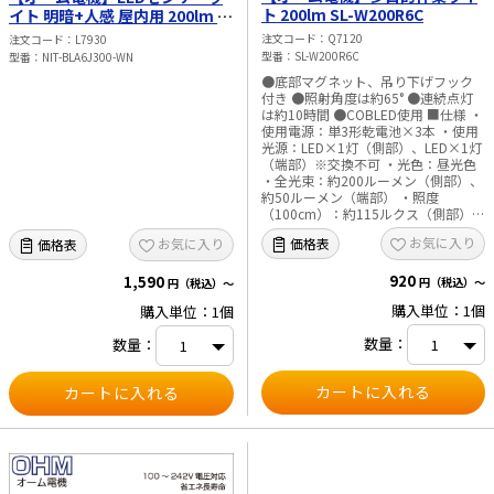
ト 200lm SL-W200R6C
イト 明暗+人感 屋内用 200lm 電
池式 NIT-BLA6J300-WN
注文コード
Q7120
注文コード
L7930
型番
SL-W200R6C
型番
NIT-BLA6J300-WN
●底部マグネット、吊り下げフック
付き ●照射角度は約65° ●連続点灯
は約10時間 ●COBLED使用 ■仕様 ・
使用電源：単3形乾電池×3本 ・使用
光源：LED×1灯（側部）、LED×1灯
（端部）※交換不可 ・光色：昼光色
・全光束：約200ルーメン（側部）、
約50ルーメン（端部） ・照度
（100cm）：約115ルクス（側部）、
約58ルクス（端部） ・連続使用時
お気に入り
価格表
お気に入り
価格表
間：約10時間（側部）、約28時間
（端部） ・外形寸法：（約）幅56×
920
高さ215×奥行47mm（フック収納
1,590
円（税込）～
円（税込）～
時） ・質量：約161g（乾電池別） ・
購入単位：1個
購入単位：1個
ケース素材：ABS
数量：
数量：