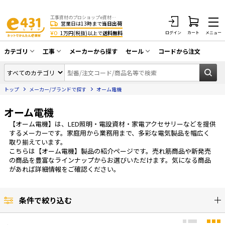
工事資材のプロショップe資材 CATV・アンテナ・防犯・光・LAN・電気・空調工事など
営業日は13時まで
当日出荷
¥0
1万円(税抜)以上で
送料無料
ログイン
カート
メニュー
カテゴリ
工事
メーカーから探す
セール
コードから注文
同軸ケーブル／テレビ用接栓／関連工具
CATV・アンテナ工事
在庫一掃セール
アンテナ・取付金具・ブースター／CATV
トップ
メーカー/ブランドで探す
オーム電機
光工事・FTTH工事
部材類
配線補助具（モール・結束バンド・テー
オーム電機
エアコン・換気扇工事
プ類 他）
【オーム電機】は、LED照明・電設資材・家電アクセサリーなどを提供
防犯カメラ工事
防犯工事関連
するメーカーです。家庭用から業務用まで、多彩な電気製品を幅広く
取り揃えています。
LAN配線工事
HDMIケーブル・周辺機器／RCAケーブル
こちらは【オーム電機】製品の紹介ページです。売れ筋商品や新発売
の商品を豊富なラインナップからお選びいただけます。気になる商品
電話工事
電話線／コネクタ／アダプタ
があれば詳細情報をご確認ください。
電気配管工事
光ファイバー・融着接続機関連
条件で絞り込む
EV充電設備工事
LANケーブル・コネクタ・関連資材/機器
照明設置工事
ネットワーク機器