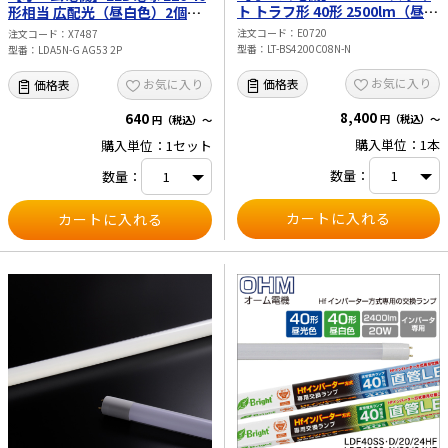
ト トラフ形 40形 2500lm（昼白
形相当 広配光（昼白色）2個入
色） LT-BS4200C08N-N
LDA5N-G AG53 2P
注文コード
E0720
注文コード
X7487
型番
LT-BS4200C08N-N
型番
LDA5N-G AG53 2P
お気に入り
価格表
お気に入り
価格表
8,400
640
円（税込）～
円（税込）～
購入単位：1本
購入単位：1セット
数量：
数量：