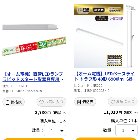
スタート方式や他のスタート方式併
用の器具に使用すると発火・発煙・
破損のおそれがあります。
【オーム電機】LEDベースライ
【オーム電機】直管LEDランプ
ト トラフ形 40形 6900lm（昼光
ラピッドスタート形器具専用 40
色） LT-BS4600C08N-D
形相当 G13（昼白色）
注文コード
N5222
注文コード
M0151
LDF40SS･N/22/24PA
型番
LT-BS4600C08N-D
型番
LDF40SS･N/22/24PA
お気に入り
価格表
お気に入り
価格表
11,020
3,730
円（税込）～
円（税込）～
購入単位：1本
購入単位：1本
数量：
数量：