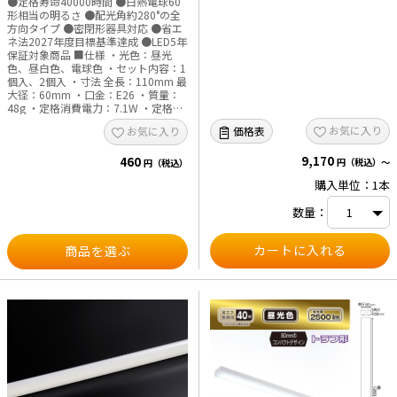
●定格寿命40000時間 ●白熱電球60
形相当の明るさ ●配光角約280°の全
方向タイプ ●密閉形器具対応 ●省エ
ネ法2027年度目標基準達成 ●LED5年
保証対象商品 ■仕様 ・光色：昼光
色、昼白色、電球色 ・セット内容：1
個入、2個入 ・寸法 全長：110mm 最
大径：60mm ・口金：E26 ・質量：
48g ・定格消費電力：7.1W ・定格入
力電流：130mA ・全光束：860lm ・
お気に入り
価格表
お気に入り
エネルギー消費効率：121.1lm／W ・
平均演色評価数：Ra83 ・定格寿命：
9,170
460
40000h ・使用場所：屋内用（屋外使
円（税込）～
円（税込）
用禁止） ・交流電源：100V、50／
購入単位：1本
60Hz共用 ※次のような器具には使用
できません。 ・調光機能のついた器
数量：
具（100%点灯でも使用不可） ・誘導
灯、非常用照明器具 ・水銀灯器具な
ど ・断熱材施工器具（SB・SGI・SG
商品を選ぶ
形表示器具など） ・ランプと反射板
の距離が狭い器具 ・直流電流 ※この
ほか使用器具の種類によって寸法的、
熱的、その他の状況（リモコン機器の
ついた器具など）により使用できない
場合があります。 ※ご使用になられ
る照明器具の構造によっては、放熱不
良で短寿命となることがあります。
※密閉器具でのご使用の場合、器具の
寸法の大きさにより、使用できない場
合や寿命が短くなる場合があります。