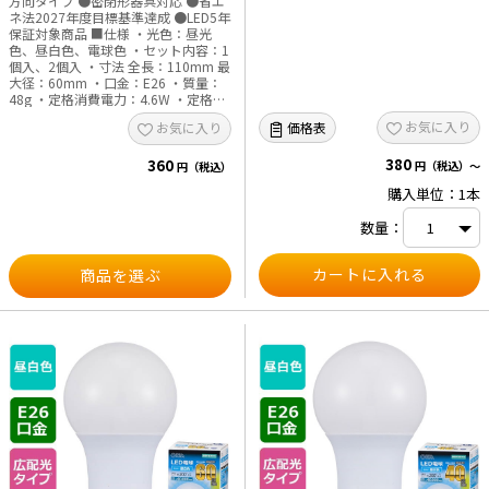
方向タイプ ●密閉形器具対応 ●省エ
ネ法2027年度目標基準達成 ●LED5年
保証対象商品 ■仕様 ・光色：昼光
色、昼白色、電球色 ・セット内容：1
個入、2個入 ・寸法 全長：110mm 最
大径：60mm ・口金：E26 ・質量：
48g ・定格消費電力：4.6W ・定格入
力電流：90mA ・全光束：560lm ・
お気に入り
価格表
お気に入り
エネルギー消費効率：128.2lm／W ・
平均演色評価数：Ra83 ・定格寿命：
380
360
40000h ・使用場所：屋内用（屋外使
円（税込）～
円（税込）
用禁止） ・交流電源：100V、50／
購入単位：1本
60Hz共用 ※次のような器具には使用
できません。 ・調光機能のついた器
数量：
具（100%点灯でも使用不可） ・誘導
灯、非常用照明器具 ・水銀灯器具な
ど ・断熱材施工器具（SB・SGI・SG
商品を選ぶ
形表示器具など） ・ランプと反射板
の距離が狭い器具 ・直流電流 ※この
ほか使用器具の種類によって寸法的、
熱的、その他の状況（リモコン機器の
ついた器具など）により使用できない
場合があります。 ※ご使用になられ
る照明器具の構造によっては、放熱不
良で短寿命となることがあります。
※密閉器具でのご使用の場合、器具の
寸法の大きさにより、使用できない場
合や寿命が短くなる場合があります。
※人感スイッチなど自動点滅装置や遅
れ停止スイッチなどには使用できない