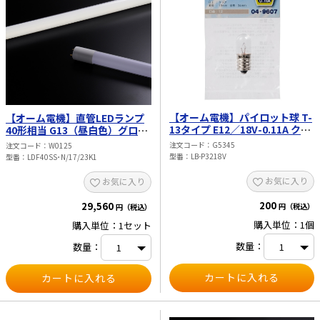
【オーム電機】パイロット球 T-
【オーム電機】直管LEDランプ
13タイプ E12／18V-0.11A クリ
40形相当 G13（昼白色）グロー
ア LB-P3218V
スタータ器具専用 片側給電仕様
注文コード
G5345
注文コード
W0125
10本入 LDF40SS･N/17/23K1
型番
LB-P3218V
型番
LDF40SS･N/17/23K1
お気に入り
お気に入り
200
29,560
円（税込）
円（税込）
購入単位：1個
購入単位：1セット
数量：
数量：