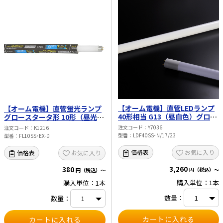
【オーム電機】直管LEDランプ
【オーム電機】直管蛍光ランプ
40形相当 G13（昼白色）グロー
グロースタータ形 10形（昼光
スタータ器具専用 片側給電仕様
色） FL10SS･EX-D
注文コード
Y7036
注文コード
K1216
LDF40SS･N/17/23
型番
LDF40SS･N/17/23
型番
FL10SS･EX-D
お気に入り
価格表
お気に入り
価格表
3,260
380
円（税込）～
円（税込）～
購入単位：1本
購入単位：1本
数量：
数量：