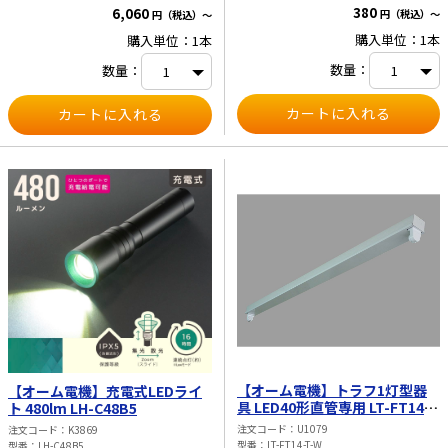
380
6,060
円（税込）～
円（税込）～
購入単位：1本
購入単位：1本
数量：
数量：
【オーム電機】トラフ1灯型器
【オーム電機】充電式LEDライ
具 LED40形直管専用 LT-FT14-
ト 480lm LH-C48B5
T-W
注文コード
U1079
注文コード
K3869
型番
LT-FT14-T-W
型番
LH-C48B5