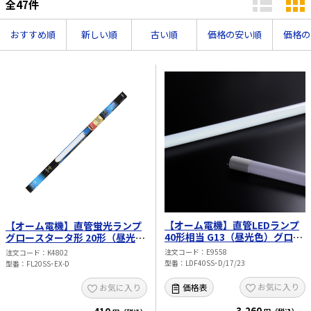
全
47
件
太陽光発電工事
エアコン・換気扇・空調資材
おすすめ順
新しい順
古い順
価格の安い順
価格の
太陽光発電ケーブル・コネクタ・関連資
ホテル・病院向け
材/機器
電源ケーブル／コネクタ／分電盤／ブレ
ーカ
照明・照明器具
電源タップ・延長コード
スイッチ・コンセント（配線器具）
PF管/FEP管/CD管/情報線保護管
ボックス・ビニル電線管付属品・引き込
みカバー
【オーム電機】直管LEDランプ
【オーム電機】直管蛍光ランプ
工具関連
40形相当 G13（昼光色）グロー
グロースタータ形 20形（昼光
スタータ器具専用 片側給電仕様
色） FL20SS･EX-D
注文コード
E9558
注文コード
K4802
EV充電設備工事関連
LDF40SS･D/17/23
型番
LDF40SS･D/17/23
型番
FL20SS･EX-D
感染症関連
お気に入り
価格表
お気に入り
3,260
その他