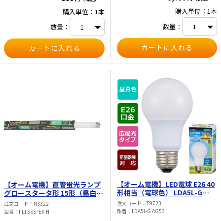
購入単位：1本
購入単位：1本
数量：
数量：
【オーム電機】LED電球 E26 40
【オーム電機】直管蛍光ランプ
形相当（電球色） LDA5L-G
グロースタータ形 15形（昼白
AG53
色） FL15SS･EX-N
注文コード
T9723
注文コード
N3322
型番
LDA5L-G AG53
型番
FL15SS･EX-N