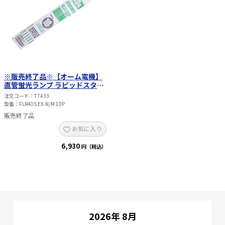
※販売終了品※【オーム電機】
直管蛍光ランプ ラピッドスター
ト形 3波長タイプ 40W（昼白
注文コード
T7433
色）10本パック FLR40S EX-N/M
型番
FLR40S EX-N/M 10P
10P
販売終了品
お気に入り
6,930
円（税込）
2026年 8月