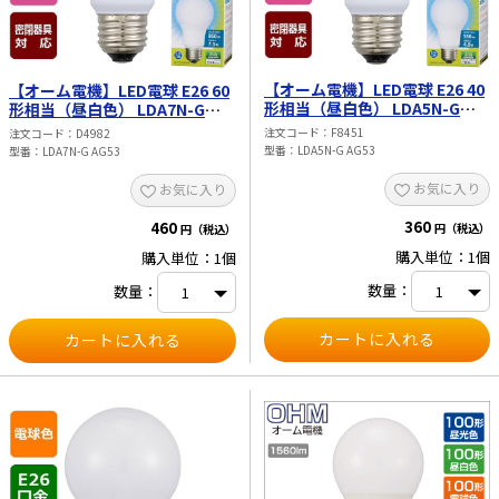
場合があります。 ※交流100V、周波
数50／60Hz以外の電源では使用しな
いでください。 ※ランプ周囲温度が
40℃を超える場所では使用しないで
ください。
【オーム電機】LED電球 E26 40
【オーム電機】LED電球 E26 60
形相当（昼白色） LDA5N-G
形相当（昼白色） LDA7N-G
AG53
AG53
注文コード
F8451
注文コード
D4982
型番
LDA5N-G AG53
型番
LDA7N-G AG53
お気に入り
お気に入り
360
460
円（税込）
円（税込）
購入単位：1個
購入単位：1個
数量：
数量：