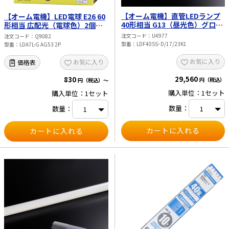
【オーム電機】直管LEDランプ
【オーム電機】LED電球 E26 60
40形相当 G13（昼光色）グロー
形相当 広配光（電球色）2個入
スタータ器具専用 片側給電仕様
LDA7L-G AG53 2P
注文コード
U4977
注文コード
Q9082
10本入 LDF40SS･D/17/23K1
型番
LDF40SS･D/17/23K1
型番
LDA7L-G AG53 2P
お気に入り
お気に入り
価格表
29,560
830
円（税込）
円（税込）～
購入単位：1セット
購入単位：1セット
数量：
数量：