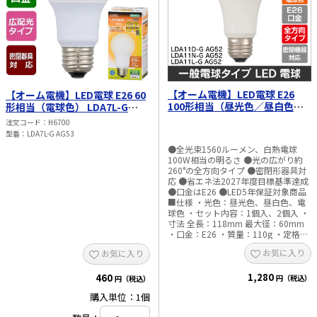
【オーム電機】LED電球 E26
【オーム電機】LED電球 E26 60
100形相当（昼光色／昼白色／
形相当（電球色） LDA7L-G
電球色）1個入／2個入
AG53
注文コード
H6700
LDA11□-G AG52
型番
LDA7L-G AG53
●全光束1560ルーメン、白熱電球
100W相当の明るさ ●光の広がり約
260°の全方向タイプ ●密閉形器具対
応 ●省エネ法2027年度目標基準達成
●口金はE26 ●LED5年保証対象商品
■仕様 ・光色：昼光色、昼白色、電
球色 ・セット内容：1個入、2個入 ・
寸法 全長：118mm 最大径：60mm
・口金：E26 ・質量：110g ・定格消
費電力：11W ・定格入力電流：
お気に入り
お気に入り
210mA ・全光束：1560lm ・エネル
ギー消費効率：141.8lm／W ・平均演
1,280
色評価数：Ra83 ・定格寿命：
460
円（税込）
円（税込）
40000h ・使用場所：屋内用（屋外使
購入単位：1個
用禁止） ・交流電源：100V、50／
60Hz共用 ※次のような器具には使用