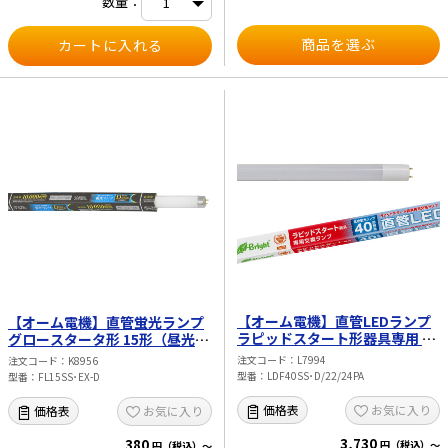
数量：
できません。 ・調光機能のついた器
具（100%点灯でも使用不可） ・誘導
灯、非常用照明器具 ・水銀灯器具な
商品を選ぶ
ど ・断熱材施工器具（SB・SGI・SG
形表示器具など） ・ランプと反射板
の距離が狭い器具 ・直流電源 ※この
ほか使用器具の種類によって寸法
的、熱的、その他の状況（リモコン
機器のついた器具など）により使用
できない場合があります。 ※ご使用
になられる照明器具の構造によって
は、放熱不良で短寿命となることが
あります。 ※密閉器具でのご使用の
場合、器具の寸法の大きさにより、
使用できない場合や寿命が短くなる
場合があります。
【オーム電機】直管LEDランプ
【オーム電機】直管蛍光ランプ
ラピッドスタート形器具専用 40
グロースタータ形 15形（昼光
形相当 G13（昼光色）
色） FL15SS･EX-D
注文コード
L7994
注文コード
K8956
LDF40SS･D/22/24PA
型番
LDF40SS･D/22/24PA
型番
FL15SS･EX-D
お気に入り
価格表
お気に入り
価格表
3,730
380
円（税込）～
円（税込）～