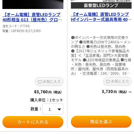
【オーム電機】直管LEDランプ
【オーム電機】直管LEDランプ
Hfインバーター式器具専用 40形
40形相当 G13（昼光色）グロー
相当 G13（昼光色／昼白色）
スタータ器具専用 片側給電仕様
注文コード
F7746
LDF40SS･D/20/24HF／
30本入 LDF40SS･D/17/23K3
型番
LDF40SS･D/17/23K3
LDF40SS･N/20/24HF
●Hfインバーター方式専用の交換ラ
ンプ ●消費電力20Wで2400ルーメン
の明るさ ●光色は昼光色、昼白色
●【2017年ジェネリック家電製品大
賞】≪「生活家電」部門≫大賞受賞
モデル ●LED5年保証対象商品 ■仕様
・光色：昼光色、昼白色 ・設置場
所：屋内用、屋外用（防雨型器具の
み） ・交流電源：100／200V、50／
60Hz ・寸法：全長1198×外径
お気に入り
お気に入り
28mm ・質量：285g ・定格消費電
力：20W ・定格入力電流 100V：
3,730
0.22A 200V：0.11A ・全光束：
83,760
円（税込）～
円（税込）
2400lm ・平均演色評価数：Ra82 ・
購入単位：1セット
定格寿命：40000時間 ・口金：G13
※次のような器具には使用できませ
数量：
ん。 ・調光機能のついた器具 ・誘導
灯、非常用照明器具 ・直流電源 ※ご
使用の器具がHfインバーター方式専
商品を選ぶ
用であり、他のスタート方式と併用
していないことを器具メーカーへ確
認の上、お買い求めください。 他の