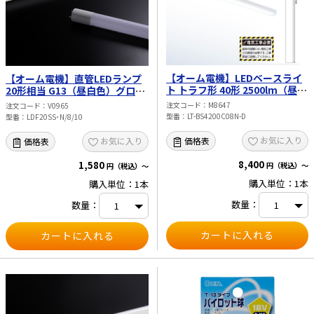
※人感スイッチなど自動点滅装置や遅
れ停止スイッチなどには使用できない
場合があります。 ※交流100V、周波
数50／60Hz以外の電源では使用しな
いでください。 ※ランプ周囲温度が
40℃を超える場所では使用しないで
ください。
【オーム電機】LEDベースライ
【オーム電機】直管LEDランプ
ト トラフ形 40形 2500lm（昼光
20形相当 G13（昼白色）グロー
色） LT-BS4200C08N-D
スタータ器具専用 片側給電仕様
注文コード
M8647
注文コード
V0965
LDF20SS･N/8/10
型番
LT-BS4200C08N-D
型番
LDF20SS･N/8/10
お気に入り
価格表
お気に入り
価格表
8,400
1,580
円（税込）～
円（税込）～
購入単位：1本
購入単位：1本
数量：
数量：