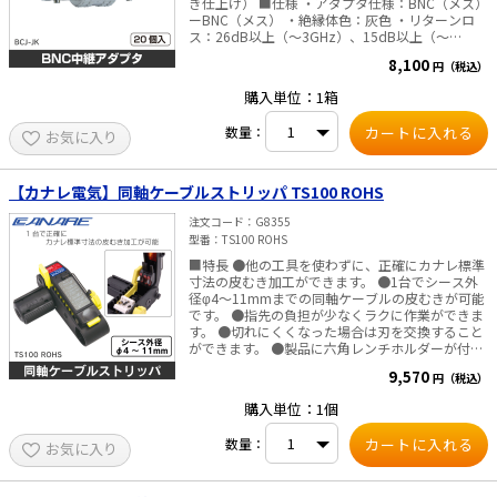
き仕上げ） ■仕様 ・アダプタ仕様：BNC（メス）
ーBNC（メス） ・絶縁体色：灰色 ・リターンロ
ス：26dB以上（～3GHz）、15dB以上（～
12GHz）
8,100
円（税込）
購入単位：1箱
数量：
お気に入り
【カナレ電気】同軸ケーブルストリッパ TS100 ROHS
注文コード
G8355
型番
TS100 ROHS
■特長 ●他の工具を使わずに、正確にカナレ標準
寸法の皮むき加工ができます。 ●1台でシース外
径φ4～11mmまでの同軸ケーブルの皮むきが可能
です。 ●指先の負担が少なくラクに作業ができま
す。 ●切れにくくなった場合は刃を交換すること
ができます。 ●製品に六角レンチホルダーが付い
ているので、調整時に必要な六角レンチをすぐに
9,570
円（税込）
使用できます。 ■仕様 ・出荷時の設定：V3-3C・
V4-3C・V5-3C、3C-2V・L-3C2V・L-3C2VS・L-
購入単位：1個
3CFB、V3-5C・V4-5C・V5-5C、5C-2V・L-
5C2V・L-5C2VS、5C-FB・L-5CFB ※次のケーブル
数量：
お気に入り
は、構造上処理できない場合があります。 （1）
シース材にポリエチレンなどの硬い材質を使用し
たケーブル （2）絶縁体に高発泡ポリエチレンな