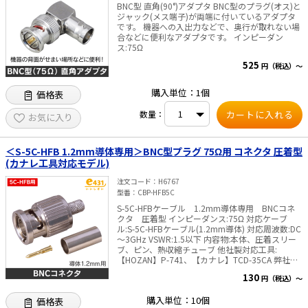
BNC型 直角(90°)アダプタ BNC型のプラグ(オス)と
ジャック(メス端子)が両端に付いているアダプタ
です。 機器への入出力などで、奥行が取れない場
合などに便利なアダプタです。 インピーダン
ス:75Ω
525
円（税込）～
購入単位：1個
価格表
数量：
お気に入り
＜S-5C-HFB 1.2mm導体専用＞BNC型プラグ 75Ω用 コネクタ 圧着型
(カナレ工具対応モデル)
注文コード
H6767
型番
CBP-HFB5C
S-5C-HFBケーブル 1.2mm導体専用 BNCコネ
クタ 圧着型 インピーダンス:75Ω 対応ケーブ
ル:S-5C-HFBケーブル(1.2mm導体) 対応周波数:DC
～3GHz VSWR:1.5以下 内容物:本体、圧着スリー
ブ、ピン、熱収縮チューブ 他社製対応工具:
【HOZAN】P-741、【カナレ】TCD-35CA 弊社対
応工具:TKG-BNC ※弊社販売のストリッパー(TKG-
130
円（税込）～
CSB5)は使用できません
購入単位：10個
価格表