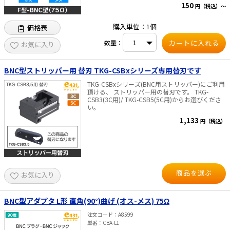
150
円（税込）～
購入単位：1個
価格表
数量：
お気に入り
BNC型ストリッパー用 替刃 TKG-CSBxシリーズ専用替刃です
TKG-CSBxシリーズ(BNC用ストリッパー)にご利用
頂ける、 ストリッパー用の替刃です。 TKG-
CSB3(3C用)/ TKG-CSB5(5C用)からお選びくださ
い。
1,133
円（税込）
商品を選ぶ
お気に入り
BNC型アダプタ L形 直角(90°)曲げ (オス-メス) 75Ω
注文コード
A8599
型番
CBA-L1