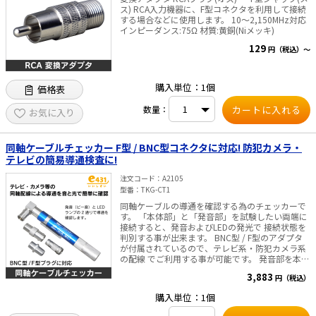
ス) RCA入力機器に、F型コネクタを利用して接続
する場合などに使用します。 10～2,150MHz対応
インピーダンス:75Ω 材質:黄銅(Niメッキ)
129
円（税込）～
購入単位：1個
価格表
数量：
お気に入り
同軸ケーブルチェッカー F型 / BNC型コネクタに対応! 防犯カメラ・
テレビの簡易導通検査に!
注文コード
A2105
型番
TKG-CT1
同軸ケーブルの導通を確認する為のチェッカーで
す。 「本体部」と「発音部」を試験したい両端に
接続すると、発音およびLEDの発光で 接続状態を
判別する事が出来ます。 BNC型 / F型のアダプタ
が付属されているので、テレビ系・防犯カメラ系
の配線 でご利用する事が可能です。 発音部を本体
に装着すると、電源がOFFになる自動OFF機能付
3,883
円（税込）
電源:単四電池×1個 (連続発音および発光させた
場合でも、6時間連続使用が可能です) 測定可能距
購入単位：1個
離:100m ※ご注意※ BSアンテナへの通電されて
いる配線や、ブースターへの電源供給がされてい