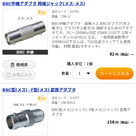
BNC中継アダプタ 両端ジャック(メス-メス)
注文コード
A3795
型番
CBA-JJ
BNC中継アダプタ 両端メス BNCのプラグ(オス
端子)とプラグ(オス端子)を 接続するためのアダプ
タです。 DC～200MHz対応 VSWR 2.0以下 公称イ
ンピーダンスは50Ωとなる。 ・使用周波数帯が
200MHz以下ならば、75Ω伝送ライン下でも使用
可能。 材質:亜鉛(すずメッキ)
62
円（税込）～
購入単位：1個
価格表
数量：
お気に入り
BNC型(メス) - F型(メス) 変換アダプタ
注文コード
G3297
型番
CBA-BJFJ2
BNC型メス(ジャック)- F型メス(ジャック) 変換ア
ダプタ
156
円（税込）～