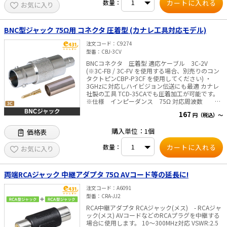
数量：
お気に入り
る様な 既に通電がされている配線には、同機器を
ご利用する事が出来ません。 (同テスターが破損
する可能性がございます) また、同テスターは本
体から微弱な電流を流して、導通を検査する為、
BNC型ジャック 75Ω用 コネクタ 圧着型 (カナレ工具対応モデル)
非電流通過型 が接続されている配線系統にはご利
用する事が出来ません。 予めご承知下さいま
注文コード
C9274
せ。
型番
CBJ-3CV
BNCコネクタ 圧着型 適応ケーブル 3C-2V
(※3C-FB / 3C-FV を使用する場合、別売りのコン
タクトピンCBP-P3CF を使用してください) ・
3GHzに対応しハイビジョン伝送にも最適 カナレ
社製の工具 TCD-35CAでも圧着加工が可能です。
※仕様 インピーダンス 75Ω 対応周波数 DC
～3GHz VSWR 1.5以下 内容物 本体、
167
円（税込）～
圧着スリーブ、ピン、熱収縮チューブ 他社製対応
工具 HOZAN P-741 カナレ TCD-35CA 弊社
購入単位：1個
価格表
対応工具 TKG-BNC
数量：
お気に入り
両端RCAジャック 中継アダプタ 75Ω AVコード等の延長に!
注文コード
A6091
型番
CRA-JJ2
RCA中継アダプタ RCAジャック(メス) - RCAジャ
ック(メス) AVコードなどのRCAプラグを中継する
場合に使用します。 10～300MHz対応 VSWR:2.5