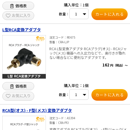
購入単位：1個
価格表
数量：
お気に入り
L型RCA変換アダプタ
注文コード
R0675
型番
CRA-LJP
RCA L型変換アダプタ RCAプラグ(オス) - RCAジャ
ック(メス) 機器への入出力などで、奥行きが取れ
ない場合などに便利なアダプタです。
162
円（税込）～
購入単位：1個
価格表
数量：
お気に入り
RCA型(オス) - F型(メス) 変換アダプタ
注文コード
A5394
型番
CRA-PFJ
変換アダプタ RCAプラグ(オス) - F型ジャック(メ