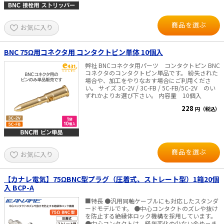
e431オリジナル
商品を選ぶ
お気に入り
暑さ対策
BNC 75Ω用コネクタ用 コンタクトピン単体 10個入
販売終了品
弊社 BNCコネクタ用パーツ コンタクトピン BNC
コネクタのコンタクトピン単品です。 紛失された
場合や、加工をやりなおす場合にご利用くださ
い。 サイズ 3C-2V / 3C-FB / 5C-FB/5C-2V のい
ずれかよりお選び下さい。 内容量 10個入
228
円（税込）
商品を選ぶ
お気に入り
【カナレ電気】75ΩBNC型プラグ（圧着式、ストレート型）1箱20個
入 BCP-A
■特長 ●汎用同軸ケーブルにも対応したスタンダ
ードモデルです。 ●中心コンタクトのズレや抜け
を防止する絶縁体ロック機構を採用しています。
●中心コンタクトは、経年変化の少ない金めっき