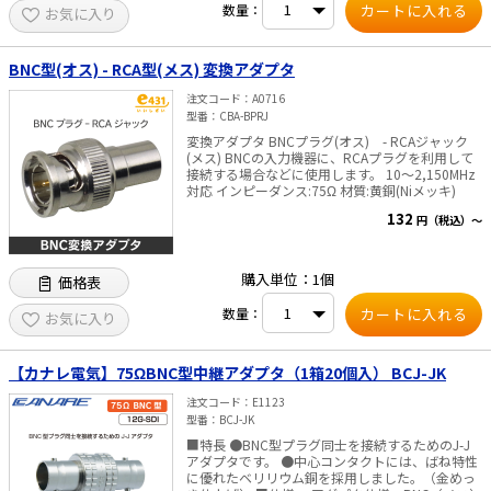
数量：
お気に入り
BNC型(オス) - RCA型(メス) 変換アダプタ
注文コード
A0716
型番
CBA-BPRJ
変換アダプタ BNCプラグ(オス) - RCAジャック
(メス) BNCの入力機器に、RCAプラグを利用して
接続する場合などに使用します。 10～2,150MHz
対応 インピーダンス:75Ω 材質:黄銅(Niメッキ)
132
円（税込）～
購入単位：1個
価格表
数量：
お気に入り
【カナレ電気】75ΩBNC型中継アダプタ（1箱20個入） BCJ-JK
注文コード
E1123
型番
BCJ-JK
■特長 ●BNC型プラグ同士を接続するためのJ-J
アダプタです。 ●中心コンタクトには、ばね特性
に優れたベリリウム銅を採用しました。（金めっ