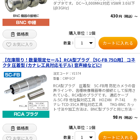
ダプタです。 DC～3,000MHz対応 VSWR 3.0以下
(@3GHz)
430
円（税込）～
購入単位：1個
価格表
数量：
お気に入り
【在庫限り！数量限定セール】RCA型プラグ 【5C-FB 75Ω用】 コネ
クタ 圧着型 (カナレ工具対応モデル) 音声線などに!
注文コード
V1574
型番
CRP-5CF
RCA型プラグ 圧着型 5C-FB用 防犯カメラの音
声ラインや、各種映像機器等の接続として採用さ
れている、RCA型のプラグです。 適応ケーブ
ル:5C-FB 他社製対応工具 HOZAN P-741 カ
ナレ TCD-35CA 弊社対応工具 TKG-BNC カッ
ト寸法や加工方法は、BNC型プラグと同じ方法で
す。 内容物 本体、圧着スリーブ、ピン、熱収
98
円（税込）～
縮スリーブ
購入単位：1個
価格表
数量：
お気に入り