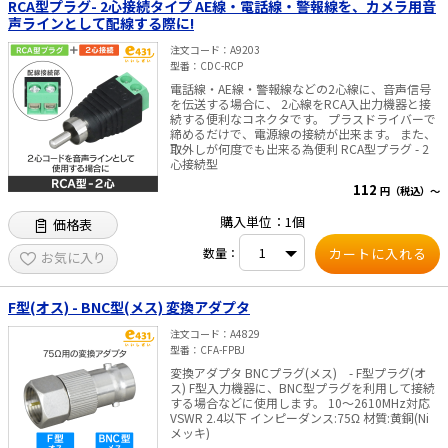
どの特に軟らかい材質を使用したケーブル （3）
RCA型プラグ- 2心接続タイプ AE線・電話線・警報線を、カメラ用音
外部導体に銅線、銅パイプなどを使用したケーブ
声ラインとして配線する際に!
ル ※ケーブルメーカーによっては、外径が太いた
めに、本体に入らないことがあります。
注文コード
A9203
型番
CDC-RCP
電話線・AE線・警報線などの2心線に、音声信号
を伝送する場合に、 2心線をRCA入出力機器と接
続する便利なコネクタです。 プラスドライバーで
締めるだけで、電源線の接続が出来ます。 また、
取外しが何度でも出来る為便利 RCA型プラグ - 2
心接続型
112
円（税込）～
購入単位：1個
価格表
数量：
お気に入り
F型(オス) - BNC型(メス) 変換アダプタ
注文コード
A4829
型番
CFA-FPBJ
変換アダプタ BNCプラグ(メス) - F型プラグ(オ
ス) F型入力機器に、BNC型プラグを利用して接続
する場合などに使用します。 10～2610MHz対応
VSWR 2.4以下 インピーダンス:75Ω 材質:黄銅(Ni
メッキ)