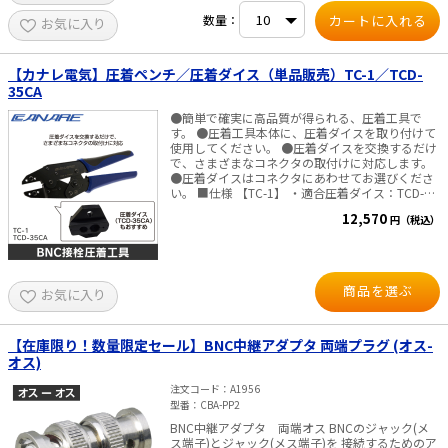
数量：
お気に入り
【カナレ電気】圧着ペンチ／圧着ダイス（単品販売）TC-1／TCD-
35CA
●簡単で確実に高品質が得られる、圧着工具で
す。 ●圧着工具本体に、圧着ダイスを取り付けて
使用してください。 ●圧着ダイスを交換するだけ
で、さまざまなコネクタの取付けに対応します。
●圧着ダイスはコネクタにあわせてお選びくださ
い。 ■仕様 【TC-1】 ・適合圧着ダイス：TCD-
1DB、TCD-31C、TCD-3151D、TCD-35CA、TCD-
12,570
円（税込）
35D、TCD-35DF、TCD-4CA、TCD-451CA、TCD-
5CF、TCD-5HD、TCD-55FA、TCD-55UHD、TCD-
57C、TCD-67HD、TCD-7CA、 TCD-D253F、TCD-
D534F 【TCD-35CA】 ・適合コネクタ：BCP-
D33UHD、BCP-B25HD、BCP-B25HW、BCP-
商品を選ぶ
お気に入り
B3F、BCP-B45HW、BCP-B53、BCP-A25、BCP-
A25F、BCP-A3、BCP-A3AHD、BCP-A3F、BCP-
A33、BCP-A5、BCP-A5F、BCP-VA3、BCP-VA5、
BCP-LC3、BCP-LC3F、BCP-LC5、MBCP-C25F、
【在庫限り！数量限定セール】BNC中継アダプタ 両端プラグ (オス-
MBCP-C3F、MCF-V5C3、MCM-V5C3、RCAP-
オス)
C25HD、RCAP-C3A、RCAP-C3F、RCAP-C53、
RCAP-C5A、FP-C25HD、FP-C3、FP-C3F、FP-
注文コード
A1956
C53A、FP-C5、SPP-C33-CL
型番
CBA-PP2
BNC中継アダプタ 両端オス BNCのジャック(メ
ス端子)とジャック(メス端子)を 接続するためのア