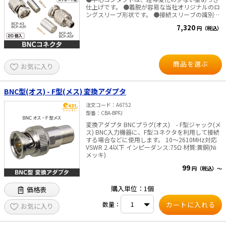
仕上げです。 ●着脱が容易な当社オリジナルのロ
ングスリーブ形状です。 ●接続スリーブの識別溝
により、かん合状態のチェックが可能です。 ■仕
7,320
円（税込）
様 ・インピーダンス：75Ω ・コネクタ：BNC型
・タイプ：圧着式、ストレート型 ・リターンロ
ス：26dB以上（～2GHz）、20dB以上（～
3GHz）
商品を選ぶ
お気に入り
BNC型(オス) - F型(メス) 変換アダプタ
注文コード
A6752
型番
CBA-BPFJ
変換アダプタ BNCプラグ(オス) - F型ジャック(メ
ス) BNC入力機器に、F型コネクタを利用して接続
する場合などに使用します。 10～2610MHz対応
VSWR 2.4以下 インピーダンス:75Ω 材質:黄銅(Ni
メッキ)
99
円（税込）～
購入単位：1個
価格表
数量：
お気に入り