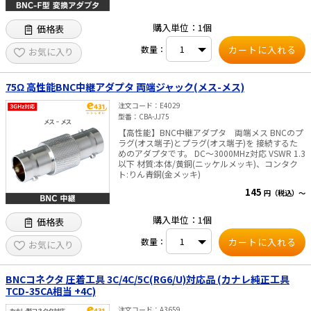
購入単位：1個
価格表
数量：
お気に入り
75Ω 高性能BNC中継アダプタ 両端ジャック(メス-メス)
注文コード
E4029
型番
CBA-JJ75
【高性能】BNC中継アダプタ 両端メス BNCのプ
ラグ(オス端子)とプラグ(オス端子)を 接続するた
めのアダプタです。 DC～3000MHz対応 VSWR 1.3
以下 材質:本体/黄銅(ニッケルメッキ)、コンタク
ト:りん青銅(金メッキ)
145
円（税込）～
購入単位：1個
価格表
数量：
お気に入り
BNCコネクタ 圧着工具 3C/4C/5C(RG6/U)対応品 (カナレ純正工具
TCD-35CA相当 +4C)
注文コード
A3659