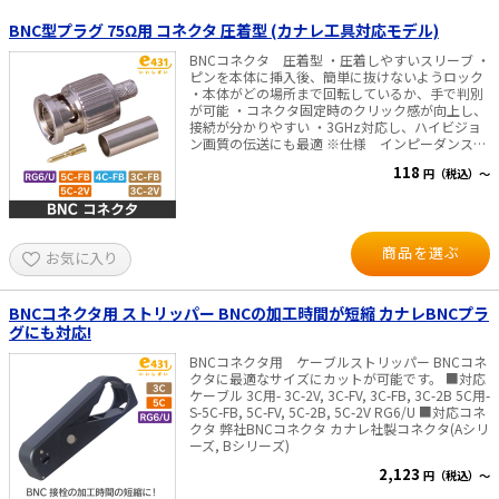
BNC型プラグ 75Ω用 コネクタ 圧着型 (カナレ工具対応モデル)
太陽光発電工事
エアコン・換気扇・空調資材
BNCコネクタ 圧着型 ・圧着しやすいスリーブ ・
太陽光発電ケーブル・コネクタ・関連資
ホテル・病院向け
ピンを本体に挿入後、簡単に抜けないようロック
材/機器
・本体がどの場所まで回転しているか、手で判別
が可能 ・コネクタ固定時のクリック感が向上し、
電源ケーブル／コネクタ／分電盤／ブレ
接続が分かりやすい ・3GHz対応し、ハイビジョ
ーカ
ン画質の伝送にも最適 ※仕様 インピーダンス
75Ω 対応ケーブル ・3C-2V用 ・3C-FV, 3C-FB
照明・照明器具
118
円（税込）～
共用 ・4C-FB用 ・ 5C-2V用 ・5C-FB, 5C-FV
共用 ・RG6/U用 対応周波数 DC～
電源タップ・延長コード
3GHz VSWR 1.5以下 内容物 本体、圧
着スリーブ、ピン、熱収縮スリーブ 他社製対応工
具 HOZAN P-741 カナレ TCD-35CA 弊社対
スイッチ・コンセント（配線器具）
商品を選ぶ
お気に入り
応工具 TKG-BNC
PF管/FEP管/CD管/情報線保護管
BNCコネクタ用 ストリッパー BNCの加工時間が短縮 カナレBNCプラ
ボックス・ビニル電線管付属品・引き込
グにも対応!
みカバー
BNCコネクタ用 ケーブルストリッパー BNCコネ
工具関連
クタに最適なサイズにカットが可能です。 ■対応
ケーブル 3C用- 3C-2V, 3C-FV, 3C-FB, 3C-2B 5C用-
S-5C-FB, 5C-FV, 5C-2B, 5C-2V RG6/U ■対応コネ
EV充電設備工事関連
クタ 弊社BNCコネクタ カナレ社製コネクタ(Aシリ
ーズ, Bシリーズ)
感染症関連
2,123
円（税込）～
その他