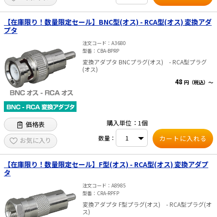
【在庫限り！数量限定セール】BNC型(オス) - RCA型(オス) 変換アダ
プタ
注文コード
A3680
型番
CBA-BPRP
変換アダプタ BNCプラグ(オス) - RCA型プラグ
(オス)
48
円（税込）～
購入単位：1個
価格表
数量：
お気に入り
【在庫限り！数量限定セール】F型(オス) - RCA型(オス) 変換アダプ
タ
注文コード
A8985
型番
CRA-RPFP
変換アダプタ F型プラグ(オス) - RCA型プラグ(オ
ス)