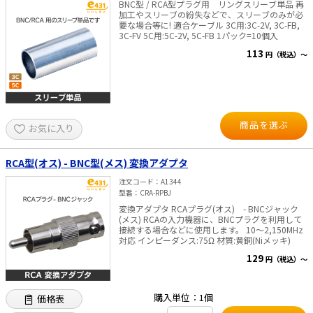
BNC型 / RCA型プラグ用 リングスリーブ単品 再
加工やスリーブの紛失などで、スリーブのみが必
要な場合等に! 適合ケーブル 3C用:3C-2V, 3C-FB,
3C-FV 5C用:5C-2V, 5C-FB 1パック=10個入
113
円（税込）～
商品を選ぶ
お気に入り
RCA型(オス) - BNC型(メス) 変換アダプタ
注文コード
A1344
型番
CRA-RPBJ
変換アダプタ RCAプラグ(オス) - BNCジャック
(メス) RCAの入力機器に、BNCプラグを利用して
接続する場合などに使用します。 10～2,150MHz
対応 インピーダンス:75Ω 材質:黄銅(Niメッキ)
129
円（税込）～
購入単位：1個
価格表