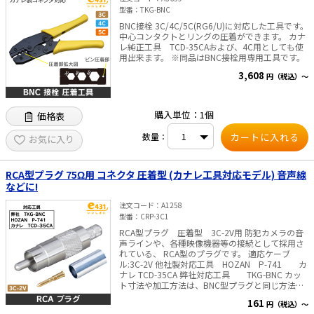
型番
TKG-BNC
BNC接栓 3C/4C/5C(RG6/U)に対応した工具です。
中心コンタクトとリングの圧着ができます。 カナ
レ純正工具 TCD-35CAおよび、4C用としても使
用出来ます。 ※同品はBNC接栓用専用工具です。
3,608
円（税込）～
購入単位：1個
価格表
数量：
お気に入り
RCA型プラグ 75Ω用 コネクタ 圧着型 (カナレ工具対応モデル) 音声線
などに!
注文コード
A1258
型番
CRP-3C1
RCA型プラグ 圧着型 3C-2V用 防犯カメラの音
声ラインや、各種映像機器等の接続として採用さ
れている、 RCA型のプラグです。 適応ケーブ
ル:3C-2V 他社製対応工具 HOZAN P-741 カ
ナレ TCD-35CA 弊社対応工具 TKG-BNC カッ
ト寸法や加工方法は、BNC型プラグと同じ方法で
す。 内容物 本体、圧着スリーブ、ピン、熱収
161
円（税込）～
縮チューブ