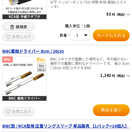
以下 インピーダンス:75Ω 材質:本体-亜鉛(スズメ
ッキ)
53
円（税込）～
購入単位：1個
価格表
数量：
お気に入り
BNC着脱ドライバー 8cm / 20cm
BNCコネクタが密集した場所など、手の届かない
場所での着脱に便利なドライバーです。 長さ:8cm
/ 20cm 対応コネクタ:BNC
1,243
円（税込）～
商品を選ぶ
お気に入り
BNC型 / RCA型用 圧着リングスリーブ 単品販売 【1パック=10個入】