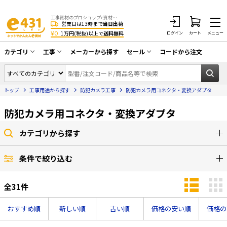
工事資材のプロショップe資材 CATV・アンテナ・防犯・光・LAN・電気・空調工事など
営業日は13時まで
当日出荷
¥0
1万円(税抜)以上で
送料無料
ログイン
カート
メニュー
カテゴリ
工事
メーカーから探す
セール
コードから注文
同軸ケーブル／テレビ用接栓／関連工具
CATV・アンテナ工事
在庫一掃セール
アンテナ・取付金具・ブースター／CATV
トップ
工事用途から探す
防犯カメラ工事
防犯カメラ用コネクタ・変換アダプタ
光工事・FTTH工事
部材類
配線補助具（モール・結束バンド・テー
防犯カメラ用コネクタ・変換アダプタ
エアコン・換気扇工事
プ類 他）
防犯カメラ工事
防犯工事関連
カテゴリから探す
LAN配線工事
HDMIケーブル・周辺機器／RCAケーブル
条件で絞り込む
電話工事
電話線／コネクタ／アダプタ
全
31
件
電気配管工事
光ファイバー・融着接続機関連
EV充電設備工事
LANケーブル・コネクタ・関連資材/機器
おすすめ順
新しい順
古い順
価格の安い順
価格の
照明設置工事
ネットワーク機器