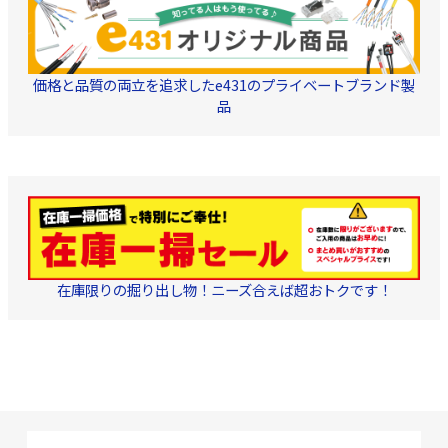
レ TCD-35CA 弊社対応工
レ TCD-35CA 弊社
具 TKG-BNC
具 TKG-BNC
価格と品質の両立を追求したe431のプライベートブランド製
品
在庫限りの掘り出し物！ニーズ合えば超おトクです！