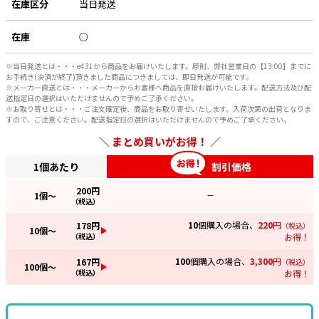
在庫区分
当日発送
在庫
○
※当日発送とは・・・e431から商品をお届けいたします。原則、弊社営業日の【13:00】までに
お手続き(決済が終了)頂きました商品につきましては、即日発送が可能です。
※メーカー直送とは・・・メーカーからお客様へ商品を直接お届けいたします。配送方法及び配
送指定日の選択はいただけませんので予めご了承ください。
※お取り寄せとは・・・ご注文確定後、商品をお取り寄せいたします。入荷次第の出荷となりま
すので、ご注意ください。配送指定日の選択はいただけませんので予めご了承ください。
まとめ買いがお得！
1個あたり
割引価格
200
円
1
個～
—
（税込）
10
個購入の場合、
220
円
178
円
（税込）
10
個～
（税込）
お得！
100
個購入の場合、
3,300
円
167
円
（税込）
100
個～
（税込）
お得！