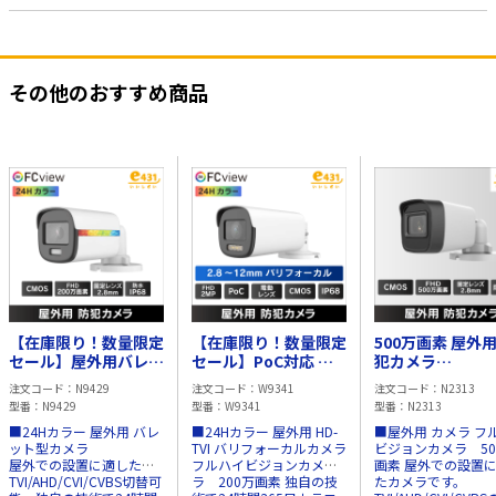
その他のおすすめ商品
【在庫限り！数量限定
【在庫限り！数量限定
500万画素 屋外用
セール】屋外用バレッ
セール】PoC対応 屋
犯カメラ
ト型 2MP 防犯カメラ
外用 バリフォーカル
TVI/CVI/AHD/CV
注文コード
N9429
注文コード
W9341
注文コード
N2313
IP68
2MP HD-TVI 防犯カメ
IP67
型番
N9429
型番
W9341
型番
N2313
ラ IP68
■24Hカラー 屋外用 バレ
■24Hカラー 屋外用 HD-
■屋外用 カメラ フ
ット型カメラ
TVI バリフォーカルカメラ
ビジョンカメラ 50
屋外での設置に適した、
フルハイビジョンカメ
画素 屋外での設置
TVI/AHD/CVI/CVBS切替可
ラ 200万画素 独自の技
たカメラです。