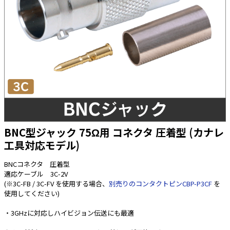
太陽光発電工事
エアコン・換気扇・空調資材
太陽光発電ケーブル・コネクタ・関連資
ホテル・病院向け
材/機器
電源ケーブル／コネクタ／分電盤／ブレ
ーカ
照明・照明器具
電源タップ・延長コード
スイッチ・コンセント（配線器具）
BNC型ジャック 75Ω用 コネクタ 圧着型 (カナレ
PF管/FEP管/CD管/情報線保護管
工具対応モデル)
ボックス・ビニル電線管付属品・引き込
みカバー
BNCコネクタ 圧着型
工具関連
適応ケーブル 3C-2V
(※3C-FB / 3C-FV を使用する場合、
別売りのコンタクトピンCBP-P3CF
を
EV充電設備工事関連
使用してください)
感染症関連
・3GHzに対応しハイビジョン伝送にも最適
その他