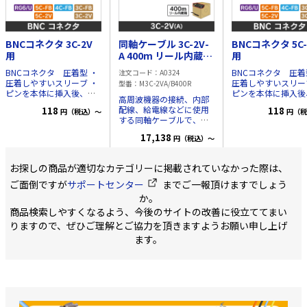
BNCコネクタ 3C-2V
同軸ケーブル 3C-2V-
BNCコネクタ 5C-
用
A 400m リール内蔵箱
用
黒色
BNCコネクタ 圧着型 ・
BNCコネクタ 圧着型
注文コード
A0324
圧着しやすいスリーブ ・
圧着しやすいスリー
型番
M3C-2VA/B400R
ピンを本体に挿入後、簡
ピンを本体に挿入後
高周波機器の接続、内部
単に抜けないようロック
単に抜けないようロ
配線、給電線などに使用
118
118
円（税込）～
円（税
・本体がどの場所まで回
・本体がどの場所ま
する同軸ケーブルで、広
転しているか、手で判別
転しているか、手で
く国内一般に使用されて
が可能 ・コネクタ固定時
が可能 ・コネクタ
17,138
円（税込）～
います。 特性インピーダ
のクリック感が向上し、
のクリック感が向上
ンスは75Ωで、テレビ受
接続が分かりやすい ・
接続が分かりやすい
信や関連機器の接続に使
3GHz対応し、ハイビジョ
3GHz対応し、ハイ
お探しの商品が適切なカテゴリーに掲載されていなかった際は、
用できます。 ・材質 中
ン画質の伝送にも最適 ※
ン画質の伝送にも最適
心導体-銅 外部導体-銅覆
ご面倒ですが
サポートセンター
までご一報頂けますでしょう
仕様 インピーダンス
仕様 インピーダ
アルミニウム線 絶縁
75Ω 対応ケーブル ・
75Ω 対応ケーブル
か。
体-ポリエチレン ジャケ
3C-2V用 ・3C-FV, 3C-FB
3C-2V用 ・3C-FV, 
商品検索しやすくなるよう、今後のサイトの改善に役立ててまい
ット-PVC(耐候性) ・中心
共用 ・4C-FB用 ・ 5C-
共用 ・4C-FB用 ・
導体 0.5mm ・
りますので、ぜひご理解とご協力を頂きますようお願い申し上げ
2V用 ・5C-FB, 5C-FV共
2V用 ・5C-FB, 5C
JISC3501準拠 ・箱のサイ
用 ・RG6/U用 対応周波
用 ・RG6/U用 対応周波
ます。
ズ 31cm x 31cm x
数 DC～3GHz
数 DC～3G
31cm 3C-2V-A 400m リ
VSWR 1.5以下 内容
VSWR 1.5以下 内
ール内蔵ボックス カラ
物 本体、圧着スリー
物 本体、圧着ス
ー:黒
ブ、ピン、熱収縮スリー
ブ、ピン、熱収縮ス
ブ 他社製対応工具
ブ 他社製対応工具
HOZAN P-741 カナ
HOZAN P-741