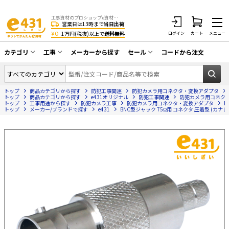
工事資材のプロショップe資材 CATV・アンテナ・防犯・光・LAN・電気・空調工事など
営業日は13時まで
当日出荷
¥0
1万円(税抜)以上で
送料無料
ログイン
カート
メニュー
カテゴリ
工事
メーカーから探す
セール
コードから注文
同軸ケーブル／テレビ用接栓／関連工具
CATV・アンテナ工事
在庫一掃セール
アンテナ・取付金具・ブースター／CATV
トップ
商品カテゴリから探す
防犯工事関連
防犯カメラ用コネクタ・変換アダプタ
光工事・FTTH工事
部材類
トップ
商品カテゴリから探す
e431オリジナル
防犯工事関連
防犯カメラ用コネク
トップ
工事用途から探す
防犯カメラ工事
防犯カメラ用コネクタ・変換アダプタ
B
トップ
配線補助具（モール・結束バンド・テー
メーカー/ブランドで探す
e431
BNC型ジャック 75Ω用 コネクタ 圧着型 (カナ
エアコン・換気扇工事
プ類 他）
防犯カメラ工事
防犯工事関連
LAN配線工事
HDMIケーブル・周辺機器／RCAケーブル
電話工事
電話線／コネクタ／アダプタ
電気配管工事
光ファイバー・融着接続機関連
EV充電設備工事
LANケーブル・コネクタ・関連資材/機器
照明設置工事
ネットワーク機器