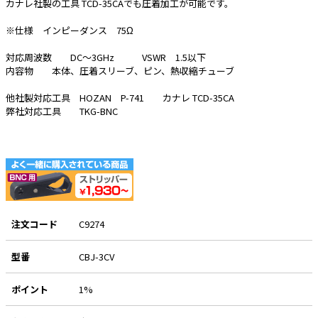
カナレ社製の工具 TCD-35CAでも圧着加工が可能です。
e431オリジナル
※仕様 インピーダンス 75Ω
暑さ対策
対応周波数 DC～3GHz VSWR 1.5以下
内容物 本体、圧着スリーブ、ピン、熱収縮チューブ
販売終了品
他社製対応工具 HOZAN P-741 カナレ TCD-35CA
弊社対応工具 TKG-BNC
注文コード
C9274
型番
CBJ-3CV
ポイント
1%