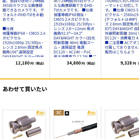
能、独自の技術で24時間
術で24時間365日カラフ
TVI/AHD/CVI/CVB
365日カラフルな画像録
ルな画像録画できるHD-
ーマットに対応して
画できるカメラです。 デ
TVIカメラです。 ■仕様
す。 ■仕様 CMOS 5メガ
フォルトのHD-TVIをお勧
保護等級IP68相当・
ピクセル・2560x19
めです。
CMOS 2メガピクセル
(デフォルトは4MP)
1920x1080p 25/30fps・
ズ 2.8mm 固定焦点
■仕様
レンズ 2.8～12mm 焦点
85°) DAY&NIGHT 
保護等級IP68・CMOS 2メ
画角92.3°～34.2°
外線照射距離 30m)
ガピクセル
DAY&NIGHT カラー(白光
DC12V・消費電力 4
1920x1080p 25/30fps・
照射距離 40m) 電動ズー
■ご注意■ ACアダ
レンズ 2.8mm 固定焦点
ム・遠隔設定 電源
付属しておりませ
画角106° 遠隔設定
DC12V・AC24V・PoC
販売はこちらより
DAY&NIGHT カラー(白光
最大消費電力 12.2W ■ご
照射距離 20m)
注意■ ACアダプタは付属
12,180
34,800
9,328
円（税込）
円（税込）
円（
電源 DC12V・消費電力
しておりません
別途販売
3.1W
はこちらより
■ご注意■
ACアダプタは付属してお
あわせて買いたい
りません
別途販売はこち
らより