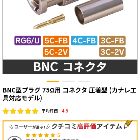
太陽光発電工事
エアコン・換気扇・空調資材
太陽光発電ケーブル・コネクタ・関連資
ホテル・病院向け
材/機器
電源ケーブル／コネクタ／分電盤／ブレ
ーカ
照明・照明器具
電源タップ・延長コード
スイッチ・コンセント（配線器具）
PF管/FEP管/CD管/情報線保護管
BNC型プラグ 75Ω用 コネクタ 圧着型 (カナレ工
ボックス・ビニル電線管付属品・引き込
みカバー
具対応モデル)
工具関連
平均評価：
4.9
EV充電設備工事関連
感染症関連
その他