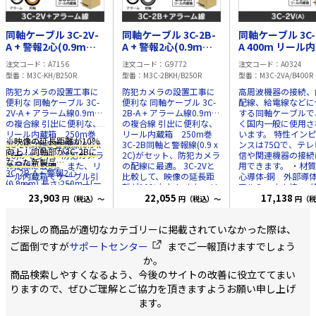
同軸ケーブル 3C-2V-
同軸ケーブル 3C-2B-
同軸ケーブル 3C-
A + 警報2心(0.9mm)
A + 警報2心(0.9mm)
A 400m リール
長さ:250m リール内
長さ:250m リール内
黒色
注文コード
A7156
注文コード
G9772
注文コード
A0324
蔵箱
蔵箱
型番
M3C-KH/B250R
型番
M3C-2BKH/B250R
型番
M3C-2VA/B400R
防犯カメラの設置工事に
防犯カメラの設置工事に
高周波機器の接続、
便利な 同軸ケーブル 3C-
便利な 同軸ケーブル 3C-
配線、給電線などに
2V-A + アラーム線0.9mm
2B-A + アラーム線0.9mm
する同軸ケーブルで
の複合線 引出に便利な、
の複合線 引出に便利な、
く国内一般に使用さ
リール内蔵箱 250m巻
リール内蔵箱 250m巻
います。 特性イン
※映像の延長距離が10%
3C-2V同軸と警報線(0.9 x
3C-2B同軸と警報線(0.9 x
ンスは75Ωで、テレ
向上！同軸部が3C-2Bに
2C)がセット、防犯カメラ
2C)がセット、防犯カメラ
信や関連機器の接続
なった新製品
の配線に最適。 また、リ
の配線に最適。 3C-2Vと
用できます。 ・材質 中
3C-2B-A + 警報2心
ール内蔵箱でケーブル引
比較して、映像の延長距
心導体-銅 外部導体
(0.9mm) 長さ:250m リー
出し時に、より戻し不
離が10%向上！ また、リ
アルミニウム線 
要。 ・箱のサイズ
23,903
ール内蔵箱でケーブル引
22,055
体-ポリエチレン 
17,138
円（税込）～
円（税込）～
円（税
ル内蔵箱
31cm x 31cm x 31cm (リ
出し時に、より戻し不
ット-PVC(耐候性) 
※隙間ができないので防
ール内蔵ボックス) ・固定
要。 使用工具・コネクタ
導体 0.5mm ・
水処理にも適した新製品
お探しの商品が適切なカテゴリーに掲載されていなかった際は、
に最適な片サドル
コチラ
は全て３C-2Vと同様。 ・
JISC3501準拠 ・
監視カメラ用映像
ステップル
コチラ
カラ
箱のサイズ 31cm x
ズ 31cm x 31cm x
3C2V+電源0.9mm 複合ケ
ご面倒ですが
サポートセンター
までご一報頂けますでしょう
ー:黒 ※担当者のコメント
31cm x 31cm (リール内
31cm 3C-2V-A 400m リ
ーブル 一体型
か。
同軸とアラーム線がくっ
蔵ボックス) ・固定に最適
ール内蔵ボックス カ
ついており、1度に両方の
な片サドル
コチラ
ステ
ー:黒
商品検索しやすくなるよう、今後のサイトの改善に役立ててまい
配線が可能です。 また、
ップル
コチラ
カラー:黒
りますので、ぜひご理解とご協力を頂きますようお願い申し上げ
2本の線を手で簡単に裂け
※担当者のコメント 同軸
ます。
る仕様になっており、接
とアラーム線がくっつい
栓の加工も簡単。 被覆は
ており、1度に両方の配線