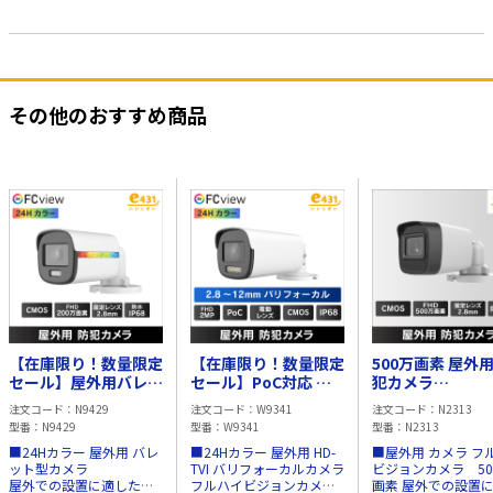
その他のおすすめ商品
【在庫限り！数量限定
【在庫限り！数量限定
500万画素 屋外用
セール】屋外用バレッ
セール】PoC対応 屋
犯カメラ
ト型 2MP 防犯カメラ
外用 バリフォーカル
TVI/CVI/AHD/CV
注文コード
N9429
注文コード
W9341
注文コード
N2313
IP68
2MP HD-TVI 防犯カメ
IP67
型番
N9429
型番
W9341
型番
N2313
ラ IP68
■24Hカラー 屋外用 バレ
■24Hカラー 屋外用 HD-
■屋外用 カメラ フ
ット型カメラ
TVI バリフォーカルカメラ
ビジョンカメラ 50
屋外での設置に適した、
フルハイビジョンカメ
画素 屋外での設置