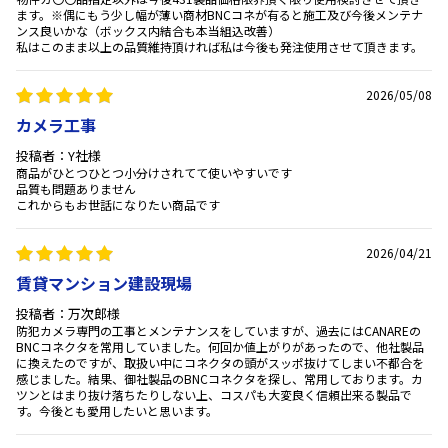
ます。※偶にもう少し幅が薄い商材BNCコネが有ると施工及び今後メンテナ
ンス良いかな（ボックス内結合も本当組込改善）
私はこのまま以上の品質維持頂ければ私は今後も発注使用させて頂きます。
2026/05/08
カメラ工事
投稿者：Y社様
商品がひとつひとつ小分けされてて使いやすいです
品質も問題ありません
これからもお世話になりたい商品です
2026/04/21
賃貸マンション建設現場
投稿者：万次郎様
防犯カメラ専門の工事とメンテナンスをしていますが、過去にはCANAREの
BNCコネクタを常用していました。何回か値上がりがあったので、他社製品
に換えたのですが、取扱い中にコネクタの頭がスッポ抜けてしまい不都合を
感じました。結果、御社製品のBNCコネクタを探し、常用しております。カ
ツンとはまり抜け落ちたりしない上、コスパも大変良く信頼出来る製品で
す。今後とも愛用したいと思います。