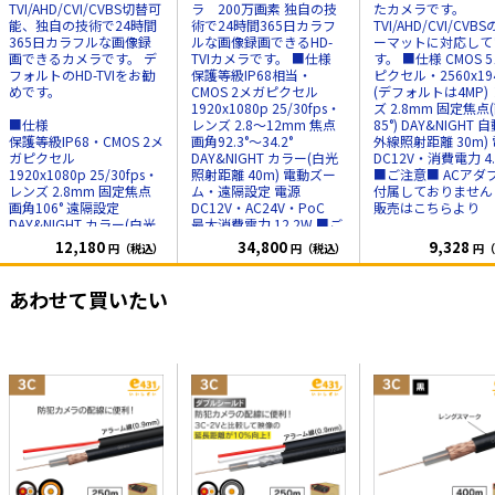
TVI/AHD/CVI/CVBS切替可
ラ 200万画素 独自の技
たカメラです。
能、独自の技術で24時間
術で24時間365日カラフ
TVI/AHD/CVI/CVB
365日カラフルな画像録
ルな画像録画できるHD-
ーマットに対応して
画できるカメラです。 デ
TVIカメラです。 ■仕様
す。 ■仕様 CMOS 5メガ
フォルトのHD-TVIをお勧
保護等級IP68相当・
ピクセル・2560x19
めです。
CMOS 2メガピクセル
(デフォルトは4MP)
1920x1080p 25/30fps・
ズ 2.8mm 固定焦点
■仕様
レンズ 2.8～12mm 焦点
85°) DAY&NIGHT 
保護等級IP68・CMOS 2メ
画角92.3°～34.2°
外線照射距離 30m)
ガピクセル
DAY&NIGHT カラー(白光
DC12V・消費電力 4
1920x1080p 25/30fps・
照射距離 40m) 電動ズー
■ご注意■ ACアダ
レンズ 2.8mm 固定焦点
ム・遠隔設定 電源
付属しておりませ
画角106° 遠隔設定
DC12V・AC24V・PoC
販売はこちらより
DAY&NIGHT カラー(白光
最大消費電力 12.2W ■ご
照射距離 20m)
注意■ ACアダプタは付属
12,180
34,800
9,328
円（税込）
円（税込）
円（
電源 DC12V・消費電力
しておりません
別途販売
3.1W
はこちらより
あわせて買いたい
■ご注意■
ACアダプタは付属してお
りません
別途販売はこち
らより