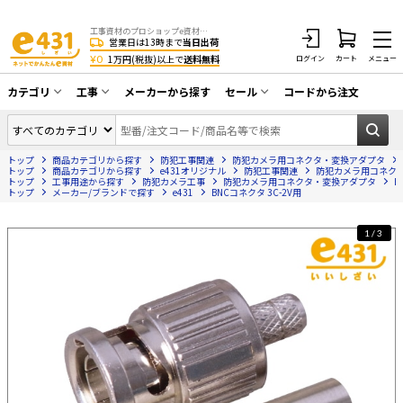
工事資材のプロショップe資材 CATV・アンテナ・防犯・光・LAN・電気・空調工事など
営業日は13時まで
当日出荷
¥0
1万円(税抜)以上で
送料無料
ログイン
カート
メニュー
カテゴリ
工事
メーカーから探す
セール
コードから注文
同軸ケーブル／テレビ用接栓／関連工具
CATV・アンテナ工事
在庫一掃セール
アンテナ・取付金具・ブースター／CATV
トップ
商品カテゴリから探す
防犯工事関連
防犯カメラ用コネクタ・変換アダプタ
光工事・FTTH工事
部材類
トップ
商品カテゴリから探す
e431オリジナル
防犯工事関連
防犯カメラ用コネク
トップ
工事用途から探す
防犯カメラ工事
防犯カメラ用コネクタ・変換アダプタ
B
トップ
配線補助具（モール・結束バンド・テー
メーカー/ブランドで探す
e431
BNCコネクタ 3C-2V用
エアコン・換気扇工事
プ類 他）
防犯カメラ工事
防犯工事関連
1/3
LAN配線工事
HDMIケーブル・周辺機器／RCAケーブル
電話工事
電話線／コネクタ／アダプタ
電気配管工事
光ファイバー・融着接続機関連
EV充電設備工事
LANケーブル・コネクタ・関連資材/機器
照明設置工事
ネットワーク機器