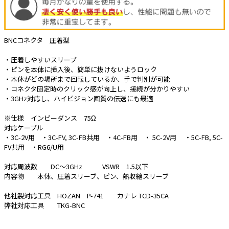
e431オリジナル
暑さ対策
BNCコネクタ 圧着型
販売終了品
・圧着しやすいスリーブ
・ピンを本体に挿入後、簡単に抜けないようロック
・本体がどの場所まで回転しているか、手で判別が可能
・コネクタ固定時のクリック感が向上し、接続が分かりやすい
・3GHz対応し、ハイビジョン画質の伝送にも最適
※仕様 インピーダンス 75Ω
対応ケーブル
・3C-2V用 ・3C-FV, 3C-FB共用 ・4C-FB用 ・ 5C-2V用 ・5C-FB, 5C-
FV共用 ・RG6/U用
対応周波数 DC～3GHz VSWR 1.5以下
内容物 本体、圧着スリーブ、ピン、熱収縮スリーブ
他社製対応工具 HOZAN P-741 カナレ TCD-35CA
弊社対応工具 TKG-BNC