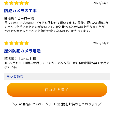
2026/04/21
防犯カメラの工事
投稿者：ヒーロー様
長らくe431さんのBNCプラグを使わせて頂いてます。最後、押し込む際にカ
チッとした手応えあるのが良いです。昔と比べると価格は上がりましたが、
それでもカナレと比べると随分お安くなるので、助かってます。
2026/04/21
屋外防犯カメラ用途
投稿者：【taka...】様
3C-2V用も5C-FB用共使用しているがコネクタ施工から何の問題も無く使用で
きている。
もっと読む
口コミを書く
＼この商品について、クチコミ投稿をお待ちしております／