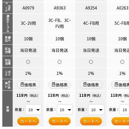
コード
注文
A0979
A9363
A9254
A0263
適合ケーブル
3C-FB、3C-
3C-2V用
4C-FB用
5C-FB
FV用
単位
購入
10個
10個
10個
10個
区分
在庫
当日発送
当日発送
当日発送
当日発
状況
在庫
○
○
○
○
ント
ポイ
1%
1%
1%
1%
まとめ
買い
価格表
価格表
価格表
価格
118
118
118
118
円
（税込）
円
（税込）
円
（税込）
円
（税
～
～
～
～
単価
数量：
数量：
数量：
数量：
カートへ
カートへ
カートへ
カート