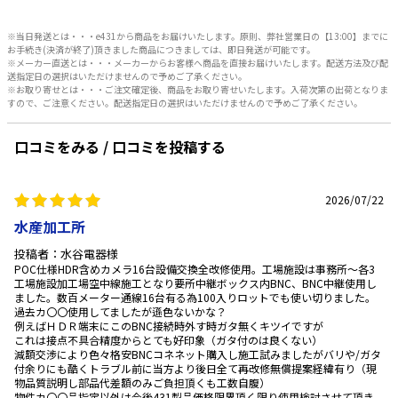
※当日発送とは・・・e431から商品をお届けいたします。原則、弊社営業日の【13:00】までに
お手続き(決済が終了)頂きました商品につきましては、即日発送が可能です。
※メーカー直送とは・・・メーカーからお客様へ商品を直接お届けいたします。配送方法及び配
送指定日の選択はいただけませんので予めご了承ください。
※お取り寄せとは・・・ご注文確定後、商品をお取り寄せいたします。入荷次第の出荷となりま
すので、ご注意ください。配送指定日の選択はいただけませんので予めご了承ください。
口コミをみる / 口コミを投稿する
2026/07/22
水産加工所
投稿者：水谷電器様
POC仕様HDR含めカメラ16台設備交換全改修使用。工場施設は事務所～各3
工場施設加工場空中線施工となり要所中継ボックス内BNC、BNC中継使用し
ました。数百メーター通線16台有る為100入りロットでも使い切りました。
過去カ〇〇使用してましたが遜色ないかな？
例えばＨＤＲ端末にこのBNC接続時外す時ガタ無くキツイですが
これは接点不具合精度からとても好印象（ガタ付のは良くない）
減額交渉により色々格安BNCコネネット購入し施工試みましたがバリや/ガタ
付余りにも酷くトラブル前に当方より後日全て再改修無償提案経緯有り（現
物品質説明し部品代差額のみご負担頂くも工数自腹）
物件カ〇〇品指定以外は今後431製品価格限界頂く限り使用検討させて頂き