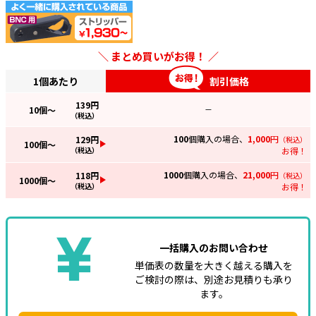
まとめ買いがお得！
1個あたり
割引価格
139
円
10
個～
—
（税込）
100
個購入の場合、
1,000
円
129
円
（税込）
100
個～
（税込）
お得！
1000
個購入の場合、
21,000
円
118
円
（税込）
1000
個～
（税込）
お得！
一括購入のお問い合わせ
単価表の数量を大きく越える購入を
ご検討の際は、別途お見積りも承り
ます。