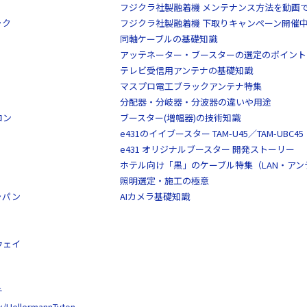
フジクラ社製融着機 メンテナンス方法を動画
ック
フジクラ社製融着機 下取りキャンペーン開催
同軸ケーブルの基礎知識
アッテネーター・ブースターの選定のポイント
テレビ受信用アンテナの基礎知識
マスプロ電工ブラックアンテナ特集
分配器・分岐器・分波器の違いや用途
ロン
ブースター(増幅器)の技術知識
e431のイイブースター TAM-U45／TAM-UBC45
e431 オリジナルブースター 開発ストーリー
ホテル向け「黒」のケーブル特集（LAN・ア
照明選定・施工の極意
ャパン
AIカメラ基礎知識
ウェイ
チ
llermannTyton