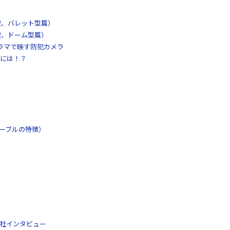
較、バレット型篇）
較、ドーム型篇）
パノラマで映す防犯カメラ
には！？
ケーブルの特徴）
工社インタビュー