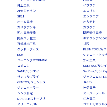
井上工具
イワブチ
APMジャパン
エコリカ
SK11
エンジニア
オーム電機
オカモト
カメダデンキ
カワグチ
河村電器産業
関西通信電線
関西パテ化工
キオクシア/KIOXI
京都機械工具
共和
グッド・グッズ
KLEIN TOOL
KSM
ケンコー・トキナー/
コーニング/CORNING
宏和工業
コメロン
SUNEAST/サン
SANEI/サンエイ
SanDisk/サン
サンワサプライ
ジェフコム DENS
GENTOS/ジェントス
JAPPY
ジンコソーラー
神保電器
シンワ測定
スーパーツール
STAUBLI/ストーブリ
住友電工
スリーエム 3M
ZEFULS/ゼフル