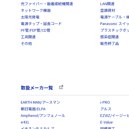
光ファイバー・融着接続機関連
LAN関連
ネットワーク機器
空調資材
太陽光発電
電源ケーブル・
電源タップ・延長コード
Panasonic 
PF管/FEP管/CD管
プラスチックボ
工具関連
感染症関連
その他
販売終了品
取扱メーカ一覧
EARTH MAN/アースマン
i-PRO
朝日電器/ELPA
アルス
Amphenol/アンフェノール
EZVIZ/イージー
e431
E-Value
イチネンケミカルズ
因幡電工