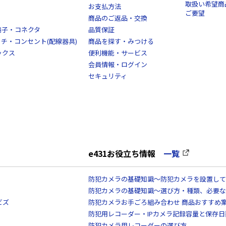
取扱い希望商
お支払方法
ご要望
商品のご返品・交換
端子・コネクタ
品質保証
スイッチ・コンセント(配線器具)
商品を探す・みつける
ックス
便利機能・サービス
会員情報・ログイン
セキュリティ
e431お役立ち情報
一覧
防犯カメラの基礎知識～防犯カメラを設置して
防犯カメラの基礎知識～選び方・種類、必要な
ビズ
防犯カメラお手ごろ組み合わせ 商品おすすめ
防犯用レコーダー・IPカメラ記録容量と保存
防犯カメラ用レコーダーの選び方