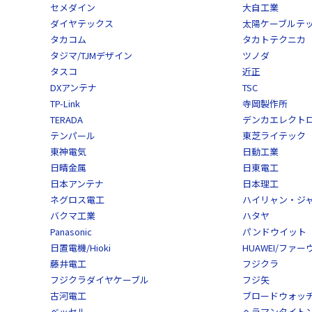
セメダイン
大自工業
ダイヤテックス
太陽ケーブルテ
タカコム
タカトテクニカ
タジマ/TJMデザイン
ツノダ
タスコ
近正
DXアンテナ
TSC
TP-Link
寺岡製作所
TERADA
デンカエレクト
テンパール
東芝ライテック
東神電気
日動工業
日晴金属
日東電工
日本アンテナ
日本理工
ネグロス電工
ハイリャン・ジ
バクマ工業
ハタヤ
Panasonic
パンドウイット
日置電機/Hioki
HUAWEI/ファー
藤井電工
フジクラ
フジクラダイヤケーブル
フジ矢
古河電工
ブロードウォッ
ベッセル
ヘラマンタイトン/He