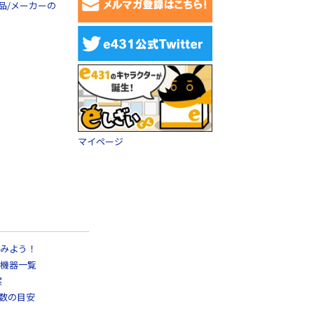
品/メーカーの
マイページ
みよう！
機器一覧
案
日数の目安