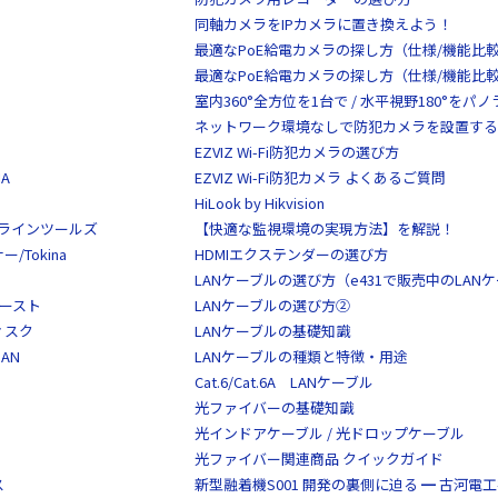
同軸カメラをIPカメラに置き換えよう！
最適なPoE給電カメラの探し方（仕様/機能比
最適なPoE給電カメラの探し方（仕様/機能比
室内360°全方位を1台で / 水平視野180°を
ネットワーク環境なしで防犯カメラを設置する
EZVIZ Wi-Fi防犯カメラの選び方
A
EZVIZ Wi-Fi防犯カメラ よくあるご質問
HiLook by Hikvision
S/クラインツールズ
【快適な監視環境の実現方法】を解説！
Tokina
HDMIエクステンダーの選び方
LANケーブルの選び方（e431で販売中のLAN
イースト
LANケーブルの選び方②
ディスク
LANケーブルの基礎知識
AN
LANケーブルの種類と特徴・用途
Cat.6/Cat.6A LANケーブル
光ファイバーの基礎知識
光インドアケーブル / 光ドロップケーブル
光ファイバー関連商品 クイックガイド
ス
新型融着機S001 開発の裏側に迫る ━ 古河電