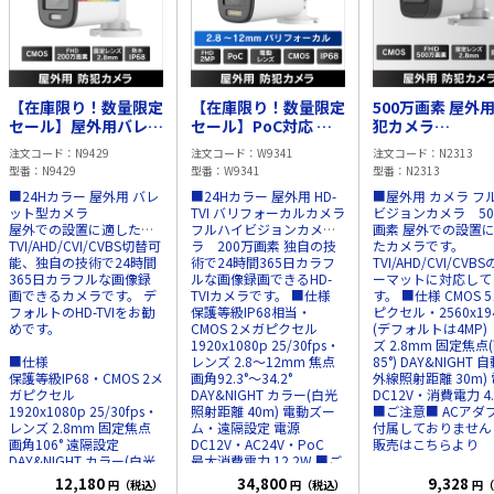
【在庫限り！数量限定
【在庫限り！数量限定
500万画素 屋外用
セール】屋外用バレッ
セール】PoC対応 屋
犯カメラ
ト型 2MP 防犯カメラ
外用 バリフォーカル
TVI/CVI/AHD/CV
注文コード
N9429
注文コード
W9341
注文コード
N2313
IP68
2MP HD-TVI 防犯カメ
IP67
型番
N9429
型番
W9341
型番
N2313
ラ IP68
■24Hカラー 屋外用 バレ
■24Hカラー 屋外用 HD-
■屋外用 カメラ フ
ット型カメラ
TVI バリフォーカルカメラ
ビジョンカメラ 50
屋外での設置に適した、
フルハイビジョンカメ
画素 屋外での設置
TVI/AHD/CVI/CVBS切替可
ラ 200万画素 独自の技
たカメラです。
能、独自の技術で24時間
術で24時間365日カラフ
TVI/AHD/CVI/CVB
365日カラフルな画像録
ルな画像録画できるHD-
ーマットに対応して
画できるカメラです。 デ
TVIカメラです。 ■仕様
す。 ■仕様 CMOS 5メガ
フォルトのHD-TVIをお勧
保護等級IP68相当・
ピクセル・2560x19
めです。
CMOS 2メガピクセル
(デフォルトは4MP)
1920x1080p 25/30fps・
ズ 2.8mm 固定焦点
■仕様
レンズ 2.8～12mm 焦点
85°) DAY&NIGHT 
保護等級IP68・CMOS 2メ
画角92.3°～34.2°
外線照射距離 30m)
ガピクセル
DAY&NIGHT カラー(白光
DC12V・消費電力 4
1920x1080p 25/30fps・
照射距離 40m) 電動ズー
■ご注意■ ACアダ
レンズ 2.8mm 固定焦点
ム・遠隔設定 電源
付属しておりませ
画角106° 遠隔設定
DC12V・AC24V・PoC
販売はこちらより
DAY&NIGHT カラー(白光
最大消費電力 12.2W ■ご
照射距離 20m)
注意■ ACアダプタは付属
12,180
34,800
9,328
円（税込）
円（税込）
円（
電源 DC12V・消費電力
しておりません
別途販売