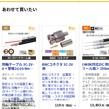
3.1W
はこちらより
あわせて買いたい
■ご注意■
ACアダプタは付属してお
りません
別途販売はこち
らより
同軸ケーブル 3C-2V-
BNCコネクタ 3C-2V
(4K8K対応)5C 
A + 警報2心(0.9mm)
用
リール箱＞ 250m 
長さ:250m リール内
BNCコネクタ 圧着型 ・
・使用周波数 10-
注文コード
A7156
蔵箱
圧着しやすいスリーブ ・
3224MHz 【4K8K
型番
M3C-KH/B250R
ピンを本体に挿入後、簡
デル】 (HF,FM,VHF,
防犯カメラの設置工事に
単に抜けないようロック
上波デジタル放送,BS
便利な 同軸ケーブル 3C-
・本体がどの場所まで回
デジタル放送,CATV) ・
2V-A + アラーム線0.9mm
転しているか、手で判別
質 中心導体-銅 
の複合線 引出に便利な、
が可能 ・コネクタ固定時
体1-アルミラミネー
リール内蔵箱 250m巻
のクリック感が向上し、
ープ 外部導体2-ア
※映像の延長距離が10%
3C-2V同軸と警報線(0.9 x
接続が分かりやすい ・
ニウム合金 絶縁体
向上！同軸部が3C-2Bに
118
13,453
円（税込）～
円（税
2C)がセット、防犯カメラ
3GHz対応し、ハイビジョ
ポリエチレン ジャ
なった新製品