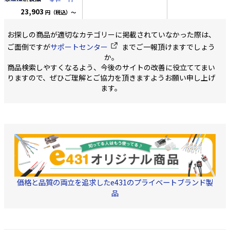
の配線に最適。 また、リ
ン画質の伝送にも最適 ※
ト-PVC ・中心導
3C-2B-A + 警報2心
ール内蔵箱でケーブル引
23,903
仕様 インピーダンス
1.05mm ・JISC35
円（税込）～
(0.9mm) 長さ:250m リー
出し時に、より戻し不
75Ω 対応ケーブル ・
・色 黒色/薄灰色/
要。 ・箱のサイズ
ル内蔵箱
3C-2V用 ・3C-FV, 3C-FB
箱のサイズ
31cm x 31cm x 31cm (リ
※隙間ができないので防
お探しの商品が適切なカテゴリーに掲載されていなかった際は、
共用 ・4C-FB用 ・ 5C-
31x31x31cm(縦x横
ール内蔵ボックス) ・固定
水処理にも適した新製品
2V用 ・5C-FB, 5C-FV共
より戻し不要な、リ
ご面倒ですが
サポートセンター
までご一報頂けますでしょう
に最適な片サドル
コチラ
監視カメラ用映像
用 ・RG6/U用 対応周波
内蔵ボックス 新開
ステップル
コチラ
カラ
か。
3C2V+電源0.9mm 複合ケ
数 DC～3GHz
らかく、強く、接栓
ー:黒 ※担当者のコメント
VSWR 1.5以下 内容
りやすい」ケーブル
商品検索しやすくなるよう、今後のサイトの改善に役立ててまい
ーブル 一体型
同軸とアラーム線がくっ
物 本体、圧着スリー
す。 持ち運びやすいサイ
りますので、ぜひご理解とご協力を頂きますようお願い申し上げ
ついており、1度に両方の
ブ、ピン、熱収縮スリー
ズと重量 LANケー
配線が可能です。 また、
ます。
ブ 他社製対応工具
300m巻箱程度、重
2本の線を手で簡単に裂け
HOZAN P-741 カナ
し重い程度です。
る仕様になっており、接
レ TCD-35CA 弊社対応工
栓の加工も簡単。 被覆は
具 TKG-BNC
耐候性に優れた材質を使
用しており、屋外でもご
利用頂けます。
価格と品質の両立を追求したe431のプライベートブランド製
品