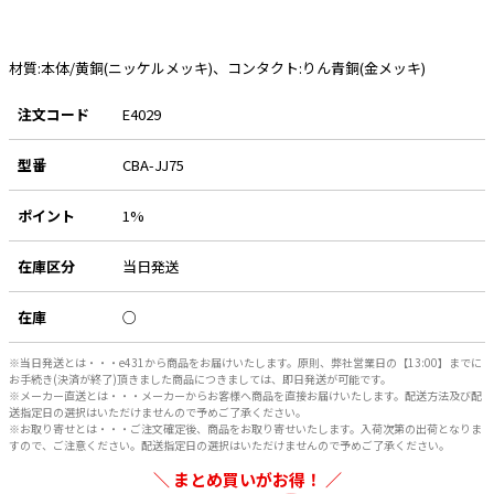
e431オリジナル
材質:本体/黄銅(ニッケルメッキ)、コンタクト:りん青銅(金メッキ)
暑さ対策
注文コード
E4029
販売終了品
型番
CBA-JJ75
ポイント
1%
在庫区分
当日発送
在庫
○
※当日発送とは・・・e431から商品をお届けいたします。原則、弊社営業日の【13:00】までに
お手続き(決済が終了)頂きました商品につきましては、即日発送が可能です。
※メーカー直送とは・・・メーカーからお客様へ商品を直接お届けいたします。配送方法及び配
送指定日の選択はいただけませんので予めご了承ください。
※お取り寄せとは・・・ご注文確定後、商品をお取り寄せいたします。入荷次第の出荷となりま
すので、ご注意ください。配送指定日の選択はいただけませんので予めご了承ください。
まとめ買いがお得！