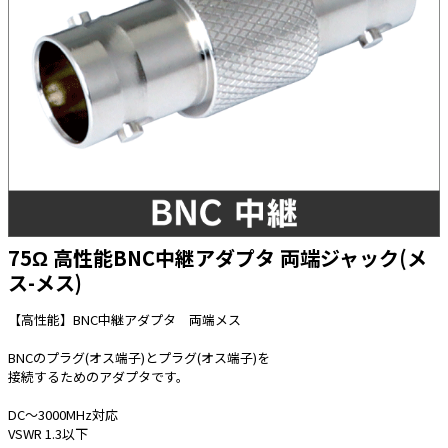
太陽光発電工事
エアコン・換気扇・空調資材
太陽光発電ケーブル・コネクタ・関連資
ホテル・病院向け
材/機器
電源ケーブル／コネクタ／分電盤／ブレ
ーカ
照明・照明器具
電源タップ・延長コード
スイッチ・コンセント（配線器具）
75Ω 高性能BNC中継アダプタ 両端ジャック(メ
PF管/FEP管/CD管/情報線保護管
ス-メス)
ボックス・ビニル電線管付属品・引き込
みカバー
【高性能】BNC中継アダプタ 両端メス
工具関連
BNCのプラグ(オス端子)とプラグ(オス端子)を
EV充電設備工事関連
接続するためのアダプタです。
感染症関連
DC～3000MHz対応
VSWR 1.3以下
その他