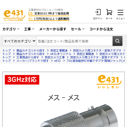
工事資材のプロショップe資材 CATV・アンテナ・防犯・光・LAN・電気・空調工事など
営業日は13時まで
当日出荷
¥0
1万円(税抜)以上で
送料無料
ログイン
カート
メニュー
カテゴリ
工事
メーカーから探す
セール
コードから注文
同軸ケーブル／テレビ用接栓／関連工具
CATV・アンテナ工事
在庫一掃セール
アンテナ・取付金具・ブースター／CATV
トップ
商品カテゴリから探す
防犯工事関連
防犯カメラ用コネクタ・変換アダプタ
光工事・FTTH工事
部材類
トップ
商品カテゴリから探す
e431オリジナル
防犯工事関連
防犯カメラ用コネク
トップ
工事用途から探す
防犯カメラ工事
防犯カメラ用コネクタ・変換アダプタ
B
トップ
配線補助具（モール・結束バンド・テー
メーカー/ブランドで探す
e431
75Ω 高性能BNC中継アダプタ 両端ジャック(メス
エアコン・換気扇工事
プ類 他）
防犯カメラ工事
防犯工事関連
LAN配線工事
HDMIケーブル・周辺機器／RCAケーブル
電話工事
電話線／コネクタ／アダプタ
電気配管工事
光ファイバー・融着接続機関連
EV充電設備工事
LANケーブル・コネクタ・関連資材/機器
照明設置工事
ネットワーク機器