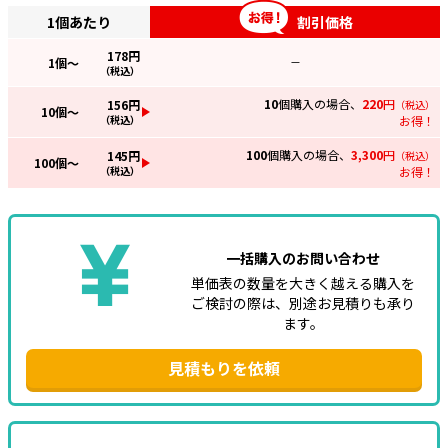
1個あたり
割引価格
178
円
1
個～
—
（税込）
10
個購入の場合、
220
円
156
円
（税込）
10
個～
（税込）
お得！
100
個購入の場合、
3,300
円
145
円
（税込）
100
個～
（税込）
お得！
一括購入のお問い合わせ
単価表の数量を大きく越える購入を
ご検討の際は、別途お見積りも承り
ます。
見積もりを依頼