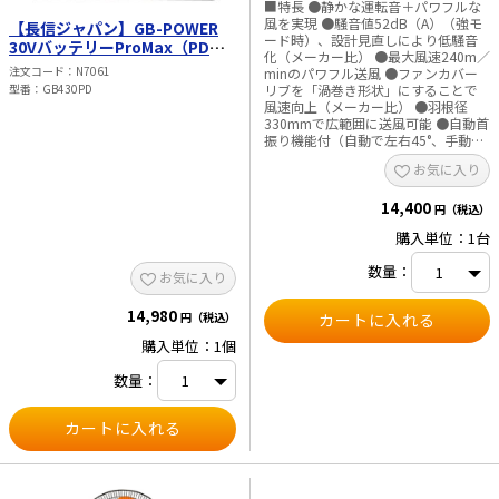
■特長 ●静かな運転音＋パワフルな
風を実現 ●騒音値52dB（A）（強モ
【長信ジャパン】GB-POWER
ード時）、設計見直しにより低騒音
30VバッテリーProMax（PDポ
化（メーカー比） ●最大風速240m／
ート付）（93Wh） GB430PD
注文コード
N7061
minのパワフル送風 ●ファンカバー
リブを「渦巻き形状」にすることで
型番
GB430PD
風速向上（メーカー比） ●羽根径
330mmで広範囲に送風可能 ●自動首
振り機能付（自動で左右45°、手動で
左右90°） ●手動角度調整可能（上
お気に入り
90°／下45°） ●工具レスでカバー脱
着可能、清掃が簡単 ●風量3段階切替
14,400
（強／標準／弱） ●切タイマー機能
円（税込）
付（1／2／4時間） ●ACアダプタ対
購入単位：1台
応でAC100V使用可能 ●キャリングハ
ンドル付で持ち運び便利 ●18V／
数量：
14.4Vバッテリ対応（※ライトバッテ
お気に入り
リ除く） ■用途 ・作業現場での送
風、換気 ・夏場の暑さ対策、空気循
14,980
円（税込）
環 ・工場、倉庫の空気循環 ・屋内外
での簡易送風 ・アウトドア、イベン
購入単位：1個
ト時の送風 ・乾燥作業や湿気対策 ■
仕様 ・羽根径：330mm ・最大風
数量：
速：240m／min ・電源：直流14.4V
／18V、AC100V（※ライトバッテリ
除く） ・風量調整：3段階（強／標準
／弱） ・1充電連続使用時間（目安）
BL1860B-6.0Ah使用時：約3時間35分
（強）、約7時間10分（標準）、約14
時間10分（弱） BL1830B-3.0Ah使用