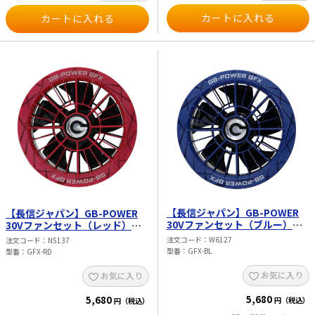
【長信ジャパン】GB-POWER
【長信ジャパン】GB-POWER
30Vファンセット（ブルー）
30Vファンセット（レッド）
GFX-BL
GFX-RD
注文コード
W6127
注文コード
N5137
型番
GFX-BL
型番
GFX-RD
お気に入り
お気に入り
5,680
5,680
円（税込）
円（税込）