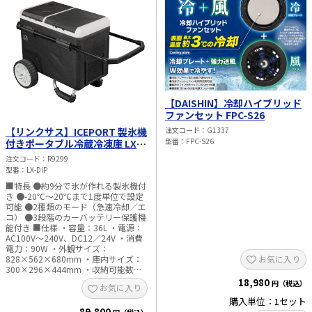
太陽光発電工事
エアコン・換気扇・空調資材
太陽光発電ケーブル・コネクタ・関連資
ホテル・病院向け
材/機器
電源ケーブル／コネクタ／分電盤／ブレ
ーカ
【DAISHIN】冷却ハイブリッド
照明・照明器具
ファンセット FPC-S26
電源タップ・延長コード
注文コード
G1337
【リンクサス】ICEPORT 製氷機
型番
FPC-S26
付きポータブル冷蔵冷凍庫 LX-
DIP
スイッチ・コンセント（配線器具）
注文コード
R9299
型番
LX-DIP
PF管/FEP管/CD管/情報線保護管
■特長 ●約9分で氷が作れる製氷機付
き ●-20℃～20℃まで1度単位で設定
ボックス・ビニル電線管付属品・引き込
可能 ●2種類のモード（急速冷却／エ
みカバー
コ） ●3段階のカーバッテリー保護機
能付き ■仕様 ・容量：36L ・電源：
工具関連
AC100V～240V、DC12／24V ・消費
電力：90W ・外観サイズ：
お気に入り
828×562×680mm ・庫内サイズ：
EV充電設備工事関連
300×296×444mm ・収納可能数：
355ml缶×48本、500mlペットボトル
18,980
円（税込）
感染症関連
お気に入り
×24本、2Lペットボトル×9本 ・重
購入単位：1セット
量：27.8kg ・温度設定 製氷機不使用
89,800
時：-20℃～20℃ 製氷機使用
その他