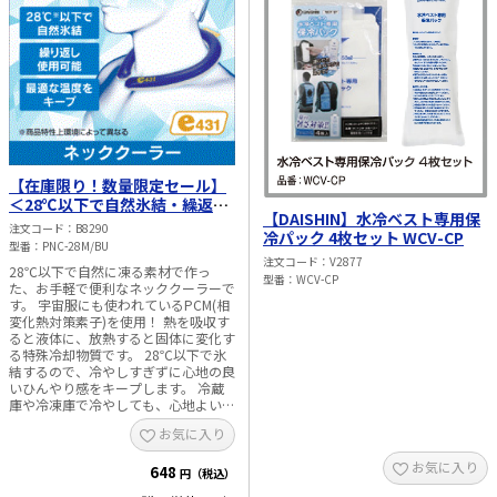
【在庫限り！数量限定セール】
＜28℃以下で自然氷結・繰返し
【DAISHIN】水冷ベスト専用保
使用可能!＞自然凍結ネッククー
注文コード
B8290
冷パック 4枚セット WCV-CP
ラー Mサイズ ブルー ＜野外での
型番
PNC-28M/BU
現場作業・熱中症対策に＞
注文コード
V2877
28℃以下で自然に凍る素材で作っ
型番
WCV-CP
た、お手軽で便利なネッククーラーで
す。 宇宙服にも使われているPCM(相
変化熱対策素子)を使用！ 熱を吸収す
ると液体に、放熱すると固体に変化す
る特殊冷却物質です。 28℃以下で氷
結するので、冷やしすぎずに心地の良
いひんやり感をキープします。 冷蔵
庫や冷凍庫で冷やしても、心地よい冷
たさですし、水で冷やすだけでも夏の
お気に入り
暑さをかなり和らげてくれます。 ・
冷やしすぎず、心地の良いひんやり感
お気に入り
648
をキープ。キンキンに冷たくなるわけ
円（税込）
ではないので、長時間つけていても快