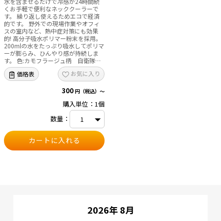
水を含ませるだけで冷感が24時間続
ン・シンナー等で拭き取らないでくだ
くお手軽で便利なネッククーラーで
さい。表面がひび割れ、破損の原因と
す。 繰り返し使えるためエコで経済
なります。 ・破損後、中身が流出し
的です。 野外での現場作業やオフィ
た場合は、ただちにご使用を中止して
スの室内など、熱中症対策にも効果
ください。 ・直射日光・高温多湿の
的! 高分子吸水ポリマー粉末を採用。
場所には、保管しないでください。
200mlの水をたっぷり吸水してポリマ
素材：TPU（熱可塑性ポリウレタン）
ーが膨らみ、ひんやり感が持続しま
中身：PCM（特殊冷却物質） 色：ブ
す。 色:カモフラージュ柄 自衛隊導
ルー サイズ：M
入実績有 サイズ:95×5㎝
お気に入り
価格表
300
円（税込）～
購入単位：1個
数量：
2026年 8月