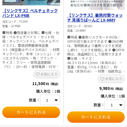
【リンクサス】ペルチェネック
【リンクサス】暑熱対策ウォッ
バンド LX-PNB
チ 見張りばーんど LX-MMY
注文コード
F5294
型番
LX-PNB
注文コード
B2581
型番
LX-MMY
■特長 ●用途暑さ対策に ■仕様 ・仕
様：ペルチェデバイス ・セット内
■特長 ●暑熱リスクモードのON／
容：ネックバンド×1、ペルチェデバ
OFFの切り替えができます ●ONの時
イス×1、取扱説明書兼保証書
は、常時脈波より暑熱リスクを測定
×1（保証書はデバイスのみ） ・材質
し続け、リスクを検知します ●OFFの
ネックバンド、本体（メッシュ）：ポ
時は、液晶時計として使用できます
リエステル100％ ・色：ブラック ・
■仕様 ・サイズ：
サイズ：フリー ・使用温度範囲
46.3×31.6×12mm（本体のみ） ・
（℃）：20～45 ・使用電源：5Vモバ
重量：約35g（ベルト含む）、約
イルバッテリー（USB-Aタイプ） ・
18g（本体のみ） ・材質：指紋防止
お気に入り
温度調節：4段階 ・安全機能 排熱フ
コーティング強化ガラス、PC、シリ
お気に入り
ァン故障時：自動電源OFF機能 電源
コン ・防塵防水機能：IP67 ・連続稼
11,500
OFF時：1分間排熱機能 ・材質（メッ
働時間 OFF時：最大約14日間 ON時：
円（税込）
シュ）：ポリエステル100％
9,980
約10時間 ・使用温度：-10℃～45℃
円（税込）
購入単位：1個
・電池：内蔵式リチウムポリマー充
購入単位：1個
電池200mAh ・充電時間：約1.5時間
数量：
（5V、2A充電器の場合） ・充電方
数量：
式：マグネット式充電 ・ディスプレ
イ：1.64インチ ・解像度：240×456
ピクセル、326PPI ・最大輝度：
450cd／m² ・バイブ機能：対応 ・時
計表示：あり ・原産国：中国