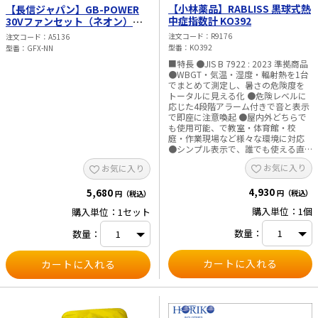
【小林薬品】RABLISS 黒球式熱
【長信ジャパン】GB-POWER
中症指数計 KO392
30Vファンセット（ネオン）
GFX-NN
注文コード
R9176
注文コード
A5136
型番
KO392
型番
GFX-NN
■特長 ●JIS B 7922 : 2023 準拠商品
●WBGT・気温・湿度・輻射熱を1台
でまとめて測定し、暑さの危険度を
トータルに見える化 ●危険レベルに
応じた4段階アラーム付きで音と表示
で即座に注意喚起 ●屋内外どちらで
も使用可能、で教室・体育館・校
庭・作業現場など様々な環境に対応
●シンプル表示で、誰でも使える直
感設計で教職員や作業者でも迷わず
お気に入り
お気に入り
使用が可能 ●設置に便利なカラビ
ナ・バンド（短・長）・三脚用電池
4,930
フタ付きセットが付属 ●時間表示も
5,680
円（税込）
円（税込）
あり、時間管理も同時に行える ●設
購入単位：1個
購入単位：1セット
置場所を選べて様々な現場に柔軟に
対応 ■仕様 ・規格：JIS B 7922 :
数量：
数量：
2023 準拠 ・精度区分：クラス2 ・
WBGT 測定範囲：0.0～
50.0℃（0.1℃単位） 精度：15.0～
40.0℃ ±2.0℃、それ以外 ±3℃ ・温
度（気温） 測定範囲：-9.9～
60.0℃（0.1℃単位） 精度：20.0～
50.0℃ ±0.6℃、それ以外 ±1.0℃ ・
湿度（相対湿度） 測定範囲：0.1～