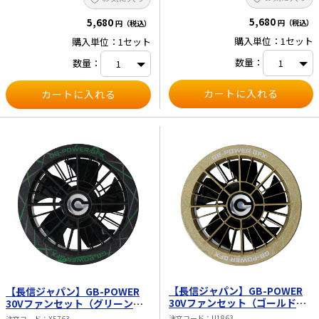
5,680
5,680
円（税込）
円（税込）
購入単位：1セット
購入単位：1セット
数量：
数量：
【長信ジャパン】GB-POWER
【長信ジャパン】GB-POWER
30Vファンセット（ゴールド）
30Vファンセット（グリーン）
GFX-GD
GFX-GR
注文コード
U1863
注文コード
X5763