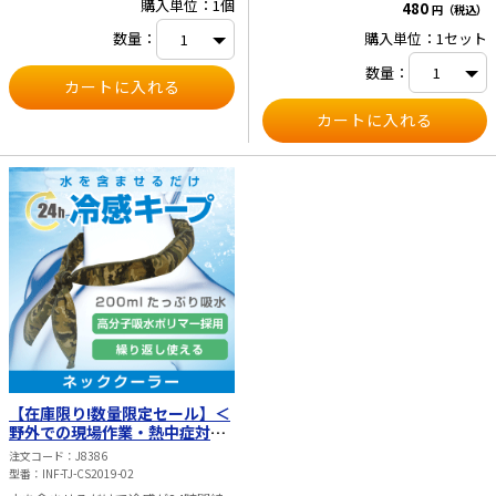
購入単位：1個
適です。 ・持続時間は1時間30分～2
480
円（税込）
時間程度（ご利用環境によりひんやり
購入単位：1セット
数量：
感の持続時間は異なります） ・冷蔵
庫、冷水(水温10℃以下にさらす場合)
数量：
で30分、冷凍庫で20分程度で氷結し
て固まります。 ・結露しにくいので
衣類が濡れません。 ・表面の素材は
抗菌、防臭 ・繰り返し利用可！エコ
で経済的 ・首につけていても重さを
あまり感じません。 ■ご使用方法■
・製品の中身が完全に固まっている場
合は、そのままご使用いただけます。
・製品の中身が液体の場合は、冷凍
庫・冷蔵庫または冷水にて氷結させて
ください。 ※氷結条件は環境によ
って異なる為、詳細はカタログをご確
認ください。 ■ご使用上の注意■ ・
無理に折り曲げたり、ねじったり、ふ
りまわしたりしないでください。破
損・破裂の原因となります。 ・生産
工程上、まれに中身に微細な物質が混
入する場合がありますが、使用上に問
題はございません。 ・また、粉末が
表面に付着している場合があります。
この粉末は、安全であり、肌に触れて
【在庫限り!数量限定セール】＜
も問題ありません。 しかし、ネッ
野外での現場作業・熱中症対策
ククーラーを使用する前に、粉末を完
に＞ ネッククーラー ＜24時間冷
全に洗い流すことをお勧めします。
注文コード
J8386
感キープ・繰返し使用可能!＞
・表面が汚れた場合は水洗いしてくだ
型番
INF-TJ-CS2019-02
さい。 またアルコール・ベンジ