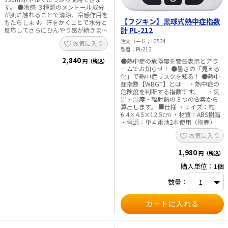
す。 ●冷感 ３種類のメントール成分
が肌に触れることで清涼、冷感作用を
【フジキン】黒球式熱中症指数
もたらします。汗をかくことで水分と
計 PL-212
反応してさらにひんやり感が続きま
す。 ●防臭 柿タンニン（柿渋）が悪
注文コード
L0534
お気に入り
臭成分に作用し高い消臭効果を発揮し
型番
PL-212
ます。汗臭までしっかり消臭してくれ
2,840
ます。 ●簡単 シュッとスプレーする
●熱中症の危険度を警告表示とアラ
円（税込）
だけの簡単習慣。シャツ・靴下・帽
ームでお知らせ！ ●暑さの「見える
子・ヘルメットなど、直接肌に触れる
化」で熱中症リスクを知る！ ●熱中
衣類などに使用すると冷感を感じま
症指数【WBGT】とは ・熱中症の
す。 ●ファン付き作業服のインナー
危険度を判断する指数です。 ・気
に使用すると、さらにひんやり効果を
温・湿度・輻射熱の３つの要素から
体感できます。（ひんやり効果で風量
算出します。 ■仕様 ・サイズ：約
を下げることができ駆動時間も増えま
6.4×4.5×12.5cm ・材質：ABS樹脂
す。） ■仕様 ・主成分：エタノー
・電源：単４電池2本使用（別売）
ル、メントール、メントール誘導体、
お気に入り
柿タンニン ・香り：無香料 ・内容
量：950ml ※猛暑対策に効果があり
ますが、単独では効果がありません。
1,980
円（税込）
必ず適切な水分補給、休息を取ってく
購入単位：1個
ださい。 ※肌には直接吹きかけない
でください。
数量：