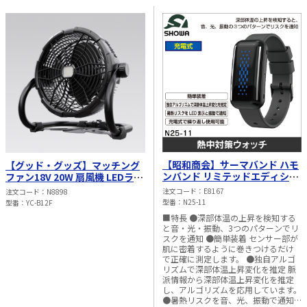
【昭和商会】サーマバンド ハモ
【グッド・グッズ】マッチング
ンバンド リミテッドエディショ
ファン18V 20W 扇風機 LEDライ
ン（充電式） N25-11
ト付き バッテリー着脱式 YC-
注文コード
E8167
注文コード
N8898
B12F
型番
N25-11
型番
YC-B12F
■特長 ●深部体温の上昇を検知する
と音・光・振動、3つのパターンでリ
スクを通知 ●簡単装着 センサー部が
肌に密着するように巻きつけるだけ
で正確に測定します。 ●独自アルゴ
リズムで深部体温上昇変化を推定 脈
派情報から深部体温上昇変化を推定
し、アルゴリズムを応用しています。
●暑熱リスクを音、光、振動で通知