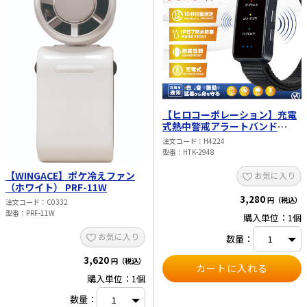
【ヒロコーポレーション】充電
式熱中警戒アラートバンド
HTK-2948
注文コード
H4224
型番
HTK-2948
【WINGACE】ポケ冷えファン
お気に入り
（ホワイト） PRF-11W
3,280
円（税込）
注文コード
C0332
型番
PRF-11W
購入単位：1個
お気に入り
数量：
3,620
円（税込）
購入単位：1個
数量：