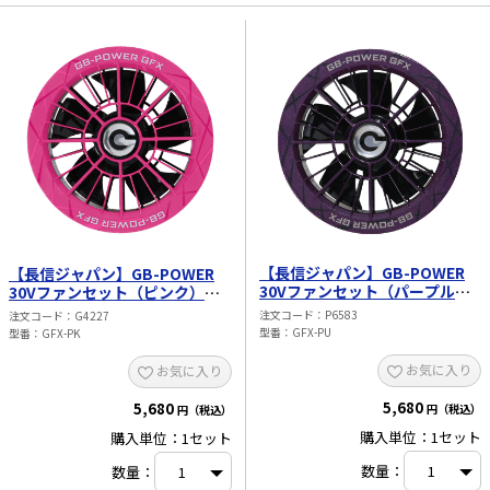
【長信ジャパン】GB-POWER
【長信ジャパン】GB-POWER
30Vファンセット（パープル）
30Vファンセット（ピンク）
GFX-PU
GFX-PK
注文コード
P6583
注文コード
G4227
型番
GFX-PU
型番
GFX-PK
お気に入り
お気に入り
5,680
5,680
円（税込）
円（税込）
購入単位：1セット
購入単位：1セット
数量：
数量：