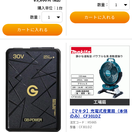
円（税込）
時：-12℃～20℃ ・製氷機能：約9分
数量：
購入単位：1台
で1ロット（9pcs）製氷 ・製氷容量：
e431オリジナル
1.5L ・その他機能：USBポート、メ
数量：
ッシュポケット、栓抜き、大型キャス
暑さ対策
ター、ハンドル ・付属品：取扱説明
書、ACアダプタ、DCコード、アイス
スコップ
販売終了品
【マキタ】充電式産業扇（本体
のみ） CF301DZ
注文コード
H5665
型番
CF301DZ