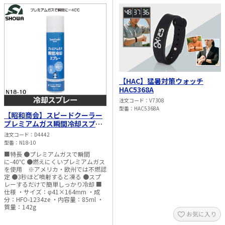
【HAC】猛暑対策ウォッチ
HAC5368A
注文コード
V7308
型番
HAC5368A
【昭和商会】スピードクーラー
プレミアムガス瞬間冷却スプレ
ー N18-10
注文コード
D4442
型番
N18-10
■特長 ●プレミアムガスで瞬間
に-40℃ ●燃えにくいプレミアムガス
を使用 ※アメリカ・欧州では不燃認
定 ●3秒ほど噴射すると凍る ●スプ
レーするだけで簡単しっかり冷却 ■
仕様 ・サイズ：φ41×164mm ・成
分：HFO-1234ze ・内容量：85ml ・
質量：142g
お気に入り