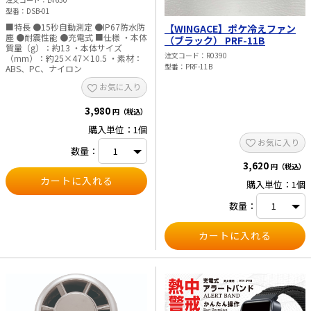
型番
DSB-01
■特長 ●15秒自動測定 ●IP67防水防
【WINGACE】ポケ冷えファン
塵 ●耐震性能 ●充電式 ■仕様 ・本体
（ブラック） PRF-11B
質量（g）：約13 ・本体サイズ
注文コード
R0390
（mm）：約25×47×10.5 ・素材：
型番
PRF-11B
ABS、PC、ナイロン
お気に入り
3,980
円（税込）
購入単位：1個
お気に入り
数量：
3,620
円（税込）
購入単位：1個
数量：