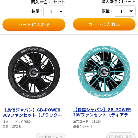
購入単位：1セット
購入単位：1セット
数量：
数量：
【長信ジャパン】GB-POWER
【長信ジャパン】GB-POWER
30Vファンセット（ティアラブ
30Vファンセット（ブラック）
ルー） GFX-TI
GFX-B
注文コード
D1124
注文コード
G2082
型番
GFX-TI
型番
GFX-B
お気に入り
お気に入り