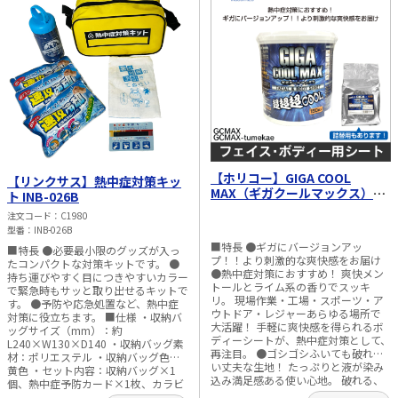
99.9%（0.1%単位） 精度：30.0～
90.0% ±5.0%、それ以外 ±10.0%
・保管環境 温度：-10.0～60.0℃ 湿
度：0.0～100.0%（結露なきこと）
風速：0.3～3m／s ・使用環境 温度：
5.0～60.0℃ 湿度：20.0～80.0%（結
露なきこと） ・警告アラーム：音量3
段階（大／小／なし） ・電源：
CR2032コイン形リチウム電池 ×1個
（DC3V） ・電池寿命：約9ヶ月（警
告アラーム音なし） ・寸法：約幅
6.3×高さ10.7×奥行3.4cm ・付属
品：カラビナ、バンド（長短各1
本）、取扱説明書、お試し用電池
【ホリコー】GIGA COOL
【リンクサス】熱中症対策キッ
（CR2032）×1個 ・質量：約
MAX（ギガクールマックス）フ
ト INB-026B
58g（電池含まず） ・生産国：中国
ェイシャル&ボディシート 150
注文コード
C1980
枚入 GCMAX
型番
INB-026B
■特長 ●ギガにバージョンアッ
■特長 ●必要最小限のグッズが入っ
プ！！より刺激的な爽快感をお届け
たコンパクトな対策キットです。 ●
●熱中症対策におすすめ！ 爽快メン
持ち運びやすく目につきやすいカラー
トールとライム系の香りでスッキ
で緊急時もサッと取り出せるキットで
リ。 現場作業・工場・スポーツ・ア
す。 ●予防や応急処置など、熱中症
ウトドア・レジャーあらゆる場所で
対策に役立ちます。 ■仕様 ・収納バ
大活躍！ 手軽に爽快感を得られるボ
ッグサイズ（mm）：約
ディーシートが、熱中症対策として、
L240×W130×D140 ・収納バッグ素
再注目。 ●ゴシゴシふいても破れな
材：ポリエステル ・収納バッグ色：
い丈夫な生地！ たっぷりと液が染み
黄色 ・セット内容：収納バッグ×1
込み満足感ある使い心地。 破れる、
個、熱中症予防カード×1枚、カラビ
ぼそぼそになるあのストレスにさよ
ナ付き冷感タオル×2個、速攻冷却