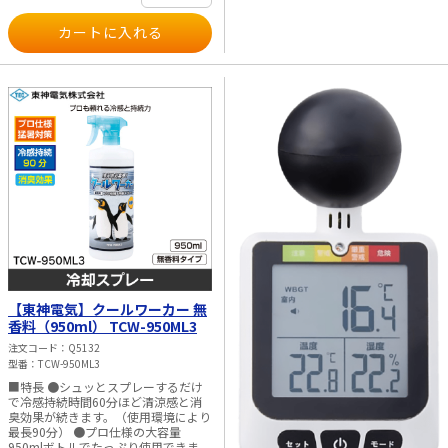
【東神電気】クールワーカー 無
香料（950ml） TCW-950ML3
注文コード
Q5132
型番
TCW-950ML3
■特長 ●シュッとスプレーするだけ
で冷感持続時間60分ほど清涼感と消
臭効果が続きます。（使用環境により
最長90分） ●プロ仕様の大容量
950mlボトルでたっぷり使用できま