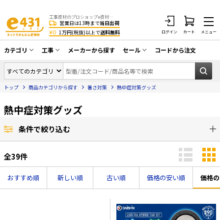
工事資材のプロショップe資材 CATV・アンテナ・防犯・光・LAN・電気・空調工事など
営業日は13時まで
当日出荷
¥0
1万円(税抜)以上で
送料無料
ログイン
カート
メニュー
カテゴリ
工事
メーカーから探す
セール
コードから注文
同軸ケーブル／テレビ用接栓／関連工具
CATV・アンテナ工事
在庫一掃セール
アンテナ・取付金具・ブースター／CATV
トップ
商品カテゴリから探す
暑さ対策
熱中症対策グッズ
光工事・FTTH工事
部材類
配線補助具（モール・結束バンド・テー
熱中症対策グッズ
エアコン・換気扇工事
プ類 他）
防犯カメラ工事
防犯工事関連
条件で絞り込む
LAN配線工事
HDMIケーブル・周辺機器／RCAケーブル
全
39
件
電話工事
電話線／コネクタ／アダプタ
おすすめ順
新しい順
古い順
価格の安い順
価格の
電気配管工事
光ファイバー・融着接続機関連
EV充電設備工事
LANケーブル・コネクタ・関連資材/機器
照明設置工事
ネットワーク機器