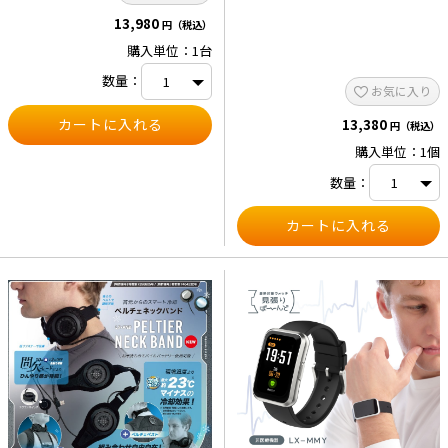
振り：左右約60° ・風量（m³／
13,980
min）：163／184 ・最大風量（m³／
円（税込）
min）（50Hz）：288 ・最大風量
購入単位：1台
（m³／min）（60Hz）：360
数量：
お気に入り
13,380
円（税込）
購入単位：1個
数量：