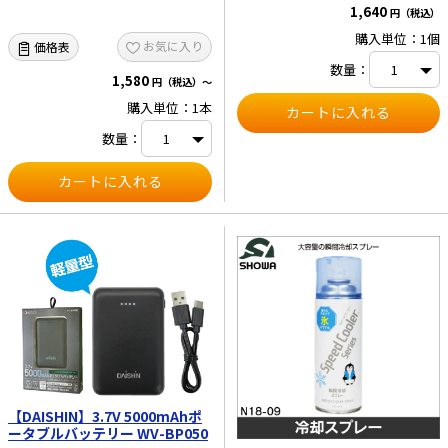
1,640
円（税込）
購入単位：1個
お気に入り
価格表
数量：
1,580
円（税込）～
購入単位：1本
数量：
【DAISHIN】3.7V 5000mAhポ
ータブルバッテリー WV-BP050