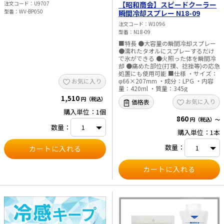
【昭和商会】スピードクーラー
注文コード
U9707
型番
WV-BP050
瞬間冷却スプレー N18-09
注文コード
W1096
型番
N18-09
■特長 ●大容量の瞬間冷却スプレー
●濡れたタオルにスプレーするだけ
で氷ができる ●火照った体を瞬間冷
却 ●痛めた部位(打撲、捻挫等)の応急
処置にも使用可能 ■仕様 ・サイズ：
φ66×207mm ・成分：LPG ・内容
お気に入り
量：420ml ・質量：345g
1,510
円（税込）
お気に入り
価格表
購入単位：1個
860
円（税込）～
数量：
購入単位：1本
数量：