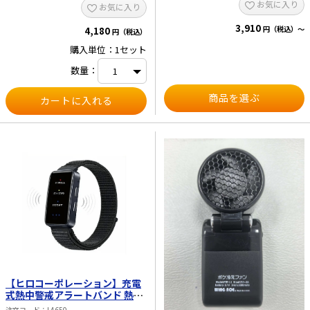
お気に入り
なら。 ●大判！タオルのような形状
お気に入り
×3個、暑さ対策の手引き手ぬぐい
で、1枚で全身くまなくスッキリ爽
×1枚
3,910
快！ ●特殊な密閉容器で長期保管も
円（税込）～
4,180
円（税込）
らくらく 夏場、高温になりやすい車
内でも！ 密閉容器でカサカサになり
購入単位：1セット
にくい。 開封前なら長期保管もOK！
●大容量、たっぷり150枚入り ■仕
数量：
様 ・シートサイズ：180×400mm ・
シート入り数：150枚 ・配合成分：
商品を選ぶ
水、エタノール、カキタンニン、
BG、ヒアルロン酸Na、メントール、
タルク、ヒドロキシアパタイト、メチ
ルパラベン、エチルパラベン、香料
【ヒロコーポレーション】充電
式熱中警戒アラートバンド 熱中
症対策ウォッチ DSB-01
注文コード
L4650