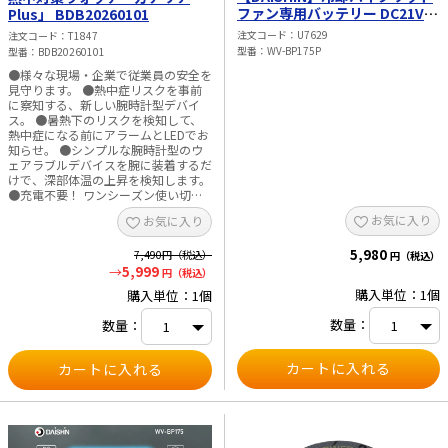
ファン専用バッテリー DC21V
Plus」 BDB20260101
2500mAh WV-BP175P
注文コード
U7629
注文コード
T1847
型番
WV-BP175P
型番
BDB20260101
●様々な現場・企業で従業員の安全を
見守ります。 ●熱中症リスクを事前
に察知する、新しい腕時計型デバイ
ス。 ●暑熱下のリスクを検知して、
熱中症になる前にアラームとLEDでお
知らせ。 ●シンプルな腕時計型のウ
ェアラブルデバイスを腕に装着するだ
けで、深部体温の上昇を検知します。
●充電不要！ ワンシーズン使い切り
というコンセプトで、5ヶ月連続使用
お気に入り
お気に入り
できるため充電する手間はありませ
ん。 ●説明不要！ Wi-FiやBluetooth
5,980
などの通信接続機能はあえて搭載せ
7,490
円（税込）
円（税込）
ず、シンプルなつくりを徹底。 ●メ
5,999
円（税込）
ンテナンス不要！ 安心のIP67、シン
購入単位：1個
購入単位：1個
プルかつ防水・堅牢なつくりで、手入
れをする必要すらなく、過酷な現場で
数量：
数量：
も活躍します。 ●機械操作に慣れて
いない方でも直感的に使用可能。 ●
外気温の影響に左右されず、深部体温
の上昇にのみ反応する高い精度。 ■
仕様 ・サイズ：幅27mm×高さ
13mm×奥行45mm ・重量：30g ・
素材 筐体：ABS樹脂、ベルト部分：
シリコン、ステンレス ・防塵・防水