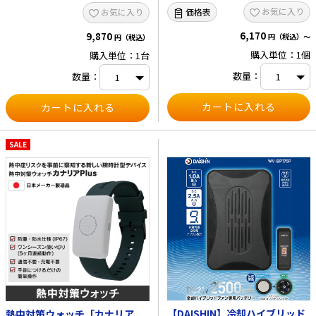
●充電式で繰り返し使用可能 1回の充
お気に入り
価格表
お気に入り
電で約20時間稼働します。 ■仕様 ・
本体サイズ：48×25.5×15.13mm
6,170
・ベルト追加サイズ：
9,870
円（税込）～
円（税込）
268×25.5×15.13mm ・腕周りサ
購入単位：1個
購入単位：1台
イズ：130～220mm ・通知方法：
音、光、振動 ・材質 本体：PC ベル
数量：
数量：
ト：シリコン ・電池：リチウムイ
オン 3.7V、120mAh ・動作環
境：-10～50℃ ・防水・防塵：
IP67 ・充電方法：マグネットを使っ
た端子接触充電 ・充電回数：300
回 ・充電時間：1.5～2時間 ・稼
働時間：約20時間 ・センサー：1
SALE
つ（光学式心拍センサー） ・心拍取
得間隔：9分間の間に4分間 ・
ON/OFF機能：電源スイッチあり ・セ
ット内容：本体、充電器（専用アダ
プター）、説明書 ・重量：約25g
※本製品は医療機器ではありませ
ん。
【DAISHIN】冷却ハイブリッド
熱中対策ウォッチ「カナリア