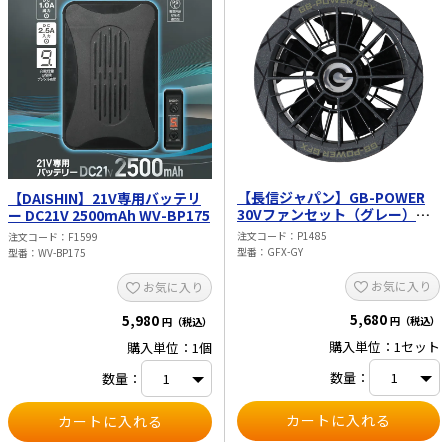
性能：IP67 ・耐熱性能：～80℃ ・振
動・衝撃耐性：JIS B7001 ・アラーム
音量：74dB ・バッテリー寿命：ワン
シーズン（5ヶ月）
【長信ジャパン】GB-POWER
【DAISHIN】21V専用バッテリ
30Vファンセット（グレー）
ー DC21V 2500mAh WV-BP175
GFX-GY
注文コード
P1485
注文コード
F1599
型番
GFX-GY
型番
WV-BP175
お気に入り
お気に入り
5,680
5,980
円（税込）
円（税込）
購入単位：1セット
購入単位：1個
数量：
数量：