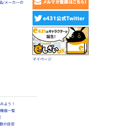
品/メーカーの
マイページ
みよう！
機器一覧
案
日数の目安