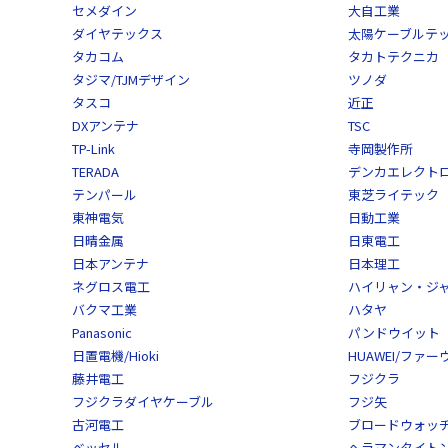
セメダイン
大自工業
ダイヤテックス
太陽ケーブルテ
タカコム
タカトテクニカ
タジマ/TJMデザイン
ツノダ
タスコ
近正
DXアンテナ
TSC
TP-Link
寺岡製作所
TERADA
デンカエレクト
テンパール
東芝ライテック
東神電気
日動工業
日晴金属
日東電工
日本アンテナ
日本理工
ネグロス電工
ハイリャン・ジ
バクマ工業
ハタヤ
Panasonic
パンドウイット
日置電機/Hioki
HUAWEI/ファー
藤井電工
フジクラ
フジクラダイヤケーブル
フジ矢
古河電工
ブロードウォッ
ベッセル
ヘラマンタイトン/He