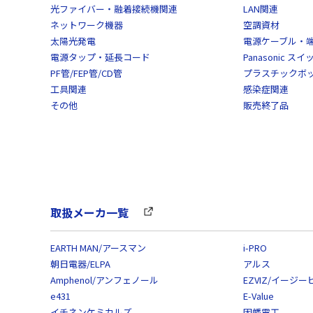
光ファイバー・融着接続機関連
LAN関連
ネットワーク機器
空調資材
太陽光発電
電源ケーブル・
電源タップ・延長コード
Panasonic 
PF管/FEP管/CD管
プラスチックボ
工具関連
感染症関連
その他
販売終了品
取扱メーカ一覧
EARTH MAN/アースマン
i-PRO
朝日電器/ELPA
アルス
Amphenol/アンフェノール
EZVIZ/イージー
e431
E-Value
イチネンケミカルズ
因幡電工