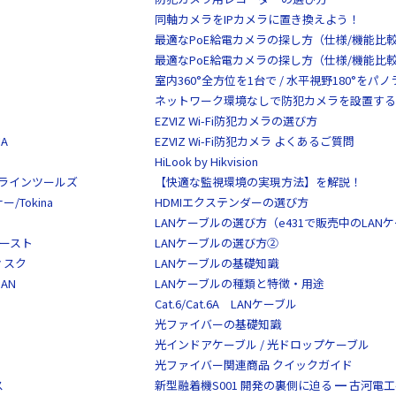
同軸カメラをIPカメラに置き換えよう！
最適なPoE給電カメラの探し方（仕様/機能比
最適なPoE給電カメラの探し方（仕様/機能比
室内360°全方位を1台で / 水平視野180°を
ネットワーク環境なしで防犯カメラを設置する
EZVIZ Wi-Fi防犯カメラの選び方
A
EZVIZ Wi-Fi防犯カメラ よくあるご質問
HiLook by Hikvision
S/クラインツールズ
【快適な監視環境の実現方法】を解説！
Tokina
HDMIエクステンダーの選び方
LANケーブルの選び方（e431で販売中のLAN
イースト
LANケーブルの選び方②
ディスク
LANケーブルの基礎知識
AN
LANケーブルの種類と特徴・用途
Cat.6/Cat.6A LANケーブル
光ファイバーの基礎知識
光インドアケーブル / 光ドロップケーブル
光ファイバー関連商品 クイックガイド
ス
新型融着機S001 開発の裏側に迫る ━ 古河電