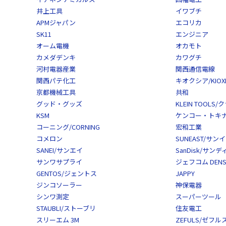
井上工具
イワブチ
APMジャパン
エコリカ
SK11
エンジニア
オーム電機
オカモト
カメダデンキ
カワグチ
河村電器産業
関西通信電線
関西パテ化工
キオクシア/KIOXI
京都機械工具
共和
グッド・グッズ
KLEIN TOOL
KSM
ケンコー・トキナー/
コーニング/CORNING
宏和工業
コメロン
SUNEAST/サン
SANEI/サンエイ
SanDisk/サン
サンワサプライ
ジェフコム DENS
GENTOS/ジェントス
JAPPY
ジンコソーラー
神保電器
シンワ測定
スーパーツール
STAUBLI/ストーブリ
住友電工
スリーエム 3M
ZEFULS/ゼフル