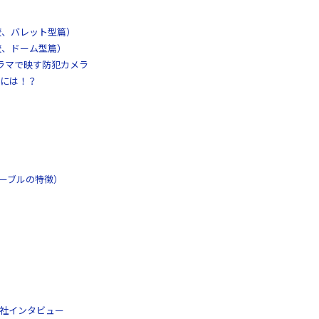
較、バレット型篇）
較、ドーム型篇）
パノラマで映す防犯カメラ
には！？
ケーブルの特徴）
工社インタビュー