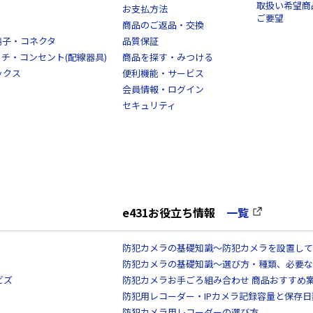
取扱い希望商
お支払方法
ご要望
商品のご返品・交換
端子・コネクタ
品質保証
スイッチ・コンセント(配線器具)
商品を探す・みつける
ックス
便利機能・サービス
会員情報・ログイン
セキュリティ
e431お役立ち情報
一覧
防犯カメラの基礎知識～防犯カメラを設置して
防犯カメラの基礎知識～選び方・種類、必要な
ビズ
防犯カメラお手ごろ組み合わせ 商品おすすめ
防犯用レコーダー・IPカメラ記録容量と保存
防犯カメラ用レコーダーの選び方