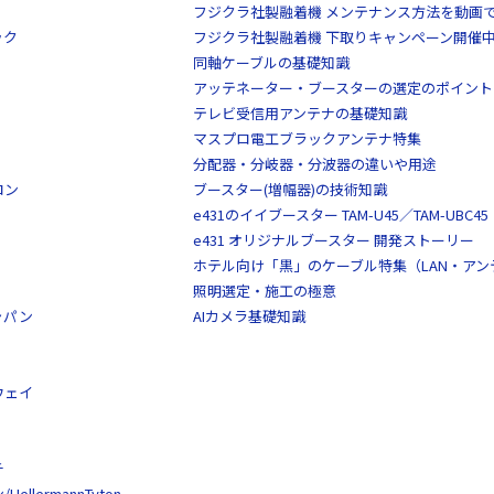
フジクラ社製融着機 メンテナンス方法を動画
ック
フジクラ社製融着機 下取りキャンペーン開催
同軸ケーブルの基礎知識
アッテネーター・ブースターの選定のポイント
テレビ受信用アンテナの基礎知識
マスプロ電工ブラックアンテナ特集
分配器・分岐器・分波器の違いや用途
ロン
ブースター(増幅器)の技術知識
e431のイイブースター TAM-U45／TAM-UBC45
e431 オリジナルブースター 開発ストーリー
ホテル向け「黒」のケーブル特集（LAN・ア
照明選定・施工の極意
ャパン
AIカメラ基礎知識
ウェイ
チ
llermannTyton