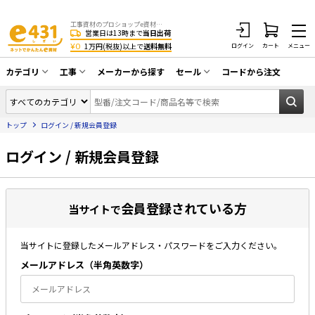
工事資材のプロショップe資材 CATV・アンテナ・防犯・光・LAN・電気・空調工事など
営業日は13時まで
当日出荷
¥0
1万円(税抜)以上で
送料無料
ログイン
カート
メニュー
カテゴリ
工事
メーカーから探す
セール
コードから注文
同軸ケーブル／テレビ用接栓／関連工具
CATV・アンテナ工事
在庫一掃セール
アンテナ・取付金具・ブースター／CATV
トップ
ログイン / 新規会員登録
光工事・FTTH工事
部材類
配線補助具（モール・結束バンド・テー
ログイン / 新規会員登録
エアコン・換気扇工事
プ類 他）
防犯カメラ工事
防犯工事関連
会員登録されている方
LAN配線工事
当サイトで
HDMIケーブル・周辺機器／RCAケーブル
電話工事
電話線／コネクタ／アダプタ
当サイトに登録したメールアドレス・パスワードをご入力ください。
電気配管工事
光ファイバー・融着接続機関連
メールアドレス（半⾓英数字）
EV充電設備工事
LANケーブル・コネクタ・関連資材/機器
照明設置工事
ネットワーク機器