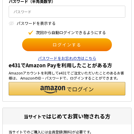
パスワード（半⾓英数字）
太陽光発電工事
エアコン・換気扇・空調資材
太陽光発電ケーブル・コネクタ・関連資
ホテル・病院向け
パスワードを表⽰する
材/機器
電源ケーブル／コネクタ／分電盤／ブレ
次回から⾃動ログインできるようにする
ーカ
照明・照明器具
電源タップ・延長コード
パスワードをお忘れの方はこちら
e431でAmazon Payを利用したことがある方
スイッチ・コンセント（配線器具）
Amazonアカウントを利用してe431でご注文いただいたことのあるお客
PF管/FEP管/CD管/情報線保護管
様は、 AmazonのID・パスワードで、ログインすることができます。
ボックス・ビニル電線管付属品・引き込
みカバー
工具関連
EV充電設備工事関連
はじめてお買い物される方
当サイトで
感染症関連
当サイトでのご購入には会員登録(無料)が必要です。
その他