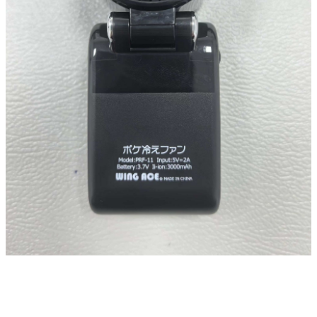
太陽光発電工事
エアコン・換気扇・空調資材
太陽光発電ケーブル・コネクタ・関連資
ホテル・病院向け
材/機器
電源ケーブル／コネクタ／分電盤／ブレ
ーカ
照明・照明器具
電源タップ・延長コード
スイッチ・コンセント（配線器具）
PF管/FEP管/CD管/情報線保護管
ボックス・ビニル電線管付属品・引き込
みカバー
工具関連
EV充電設備工事関連
感染症関連
その他