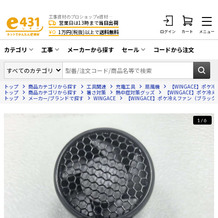
工事資材のプロショップe資材 CATV・アンテナ・防犯・光・LAN・電気・空調工事など
営業日は13時まで
当日出荷
¥0
1万円(税抜)以上で
送料無料
ログイン
カート
メニュー
カテゴリ
工事
メーカーから探す
セール
コードから注文
同軸ケーブル／テレビ用接栓／関連工具
CATV・アンテナ工事
在庫一掃セール
アンテナ・取付金具・ブースター／CATV
トップ
商品カテゴリから探す
工具関連
充電工具
扇風機
【WINGACE】ポケ冷
光工事・FTTH工事
部材類
トップ
商品カテゴリから探す
暑さ対策
熱中症対策グッズ
【WINGACE】ポケ冷え
トップ
メーカー/ブランドで探す
WINGACE
【WINGACE】ポケ冷えファン（ブラック） P
配線補助具（モール・結束バンド・テー
エアコン・換気扇工事
プ類 他）
1/6
防犯カメラ工事
防犯工事関連
LAN配線工事
HDMIケーブル・周辺機器／RCAケーブル
電話工事
電話線／コネクタ／アダプタ
電気配管工事
光ファイバー・融着接続機関連
EV充電設備工事
LANケーブル・コネクタ・関連資材/機器
照明設置工事
ネットワーク機器