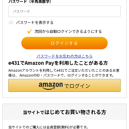
パスワード（半⾓英数字）
太陽光発電工事
エアコン・換気扇・空調資材
太陽光発電ケーブル・コネクタ・関連資
ホテル・病院向け
パスワードを表⽰する
材/機器
電源ケーブル／コネクタ／分電盤／ブレ
次回から⾃動ログインできるようにする
ーカ
照明・照明器具
電源タップ・延長コード
パスワードをお忘れの方はこちら
e431でAmazon Payを利用したことがある方
スイッチ・コンセント（配線器具）
Amazonアカウントを利用してe431でご注文いただいたことのあるお客
PF管/FEP管/CD管/情報線保護管
様は、 AmazonのID・パスワードで、ログインすることができます。
ボックス・ビニル電線管付属品・引き込
みカバー
工具関連
EV充電設備工事関連
はじめてお買い物される方
当サイトで
感染症関連
当サイトでのご購入には会員登録(無料)が必要です。
その他