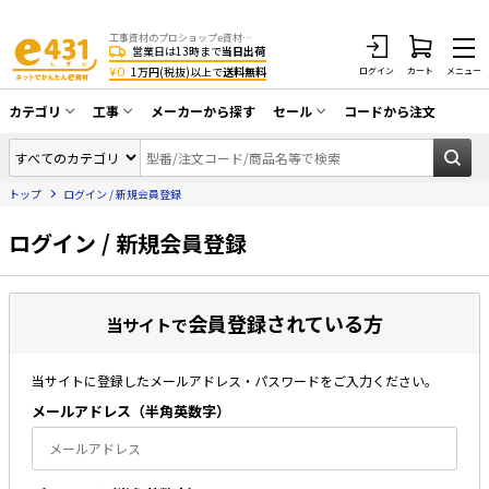
工事資材のプロショップe資材 CATV・アンテナ・防犯・光・LAN・電気・空調工事など
営業日は13時まで
当日出荷
¥0
1万円(税抜)以上で
送料無料
ログイン
カート
メニュー
カテゴリ
工事
メーカーから探す
セール
コードから注文
同軸ケーブル／テレビ用接栓／関連工具
CATV・アンテナ工事
在庫一掃セール
アンテナ・取付金具・ブースター／CATV
トップ
ログイン / 新規会員登録
光工事・FTTH工事
部材類
配線補助具（モール・結束バンド・テー
ログイン / 新規会員登録
エアコン・換気扇工事
プ類 他）
防犯カメラ工事
防犯工事関連
会員登録されている方
LAN配線工事
当サイトで
HDMIケーブル・周辺機器／RCAケーブル
電話工事
電話線／コネクタ／アダプタ
当サイトに登録したメールアドレス・パスワードをご入力ください。
電気配管工事
光ファイバー・融着接続機関連
メールアドレス（半⾓英数字）
EV充電設備工事
LANケーブル・コネクタ・関連資材/機器
照明設置工事
ネットワーク機器