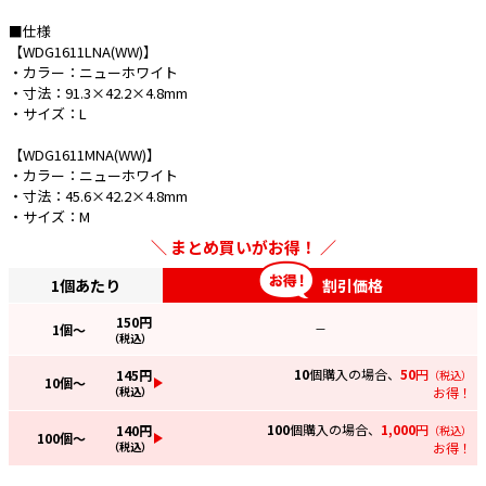
■仕様
e431オリジナル
【WDG1611LNA(WW)】
・カラー：ニューホワイト
暑さ対策
・寸法：91.3×42.2×4.8mm
・サイズ：L
販売終了品
【WDG1611MNA(WW)】
・カラー：ニューホワイト
・寸法：45.6×42.2×4.8mm
・サイズ：M
まとめ買いがお得！
1個あたり
割引価格
150
円
1
個～
—
（税込）
10
個購入の場合、
50
円
145
円
（税込）
10
個～
（税込）
お得！
100
個購入の場合、
1,000
円
140
円
（税込）
100
個～
（税込）
お得！