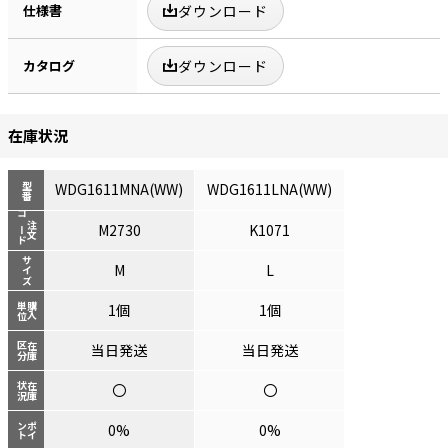
仕様書
ダウンロード
カタログ
ダウンロード
在庫状況
WDG1611MNA(WW)
WDG1611LNA(WW)
型番
コード
注文
M2730
K1071
サイズ
M
L
単位
購入
1個
1個
区分
在庫
当日発送
当日発送
状況
在庫
〇
〇
ント
ポイ
0%
0%