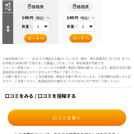
まとめ
買い
価格表
価格表
140
140
円
（税込）
～
円
（税込）
～
数量：
数量：
単価
カートへ
カートへ
※当日発送とは・・・e431から商品をお届けいたします。原則、弊社営業日の【13:00】までに
お手続き(決済が終了)頂きました商品につきましては、即日発送が可能です。
※メーカー直送とは・・・メーカーからお客様へ商品を直接お届けいたします。配送方法及び配
送指定日の選択はいただけませんので予めご了承ください。
※お取り寄せとは・・・ご注文確定後、商品をお取り寄せいたします。入荷次第の出荷となりま
すので、ご注意ください。配送指定日の選択はいただけませんので予めご了承ください。
口コミをみる / 口コミを投稿する
口コミを書く