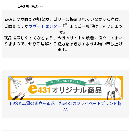
ネルを採用し、空間に透
140
円（税込）～
明感と華やかな輝きを演
出します。スイッチを並
べてつけた際に、陰影が
お探しの商品が適切なカテゴリーに掲載されていなかった際は、
でき様々な表情を見せる
と共に、ON/OFF状態の識
ご面倒ですが
サポートセンター
までご一報頂けますでしょう
別がしやすくなりまし
か。
た。 ■仕様
商品検索しやすくなるよう、今後のサイトの改善に役立ててまい
【WDG1611LNA(WW)】
・カラー：ニューホワイ
りますので、ぜひご理解とご協力を頂きますようお願い申し上げ
ト ・寸法：
ます。
91.3×42.2×4.8mm ・サ
イズ：L ・質量：15g
【WDG1611MNA(WW)】
・カラー：ニューホワイ
ト ・寸法：
45.6×42.2×4.8mm ・サ
イズ：M ・質量：8g
価格と品質の両立を追求したe431のプライベートブランド製
品