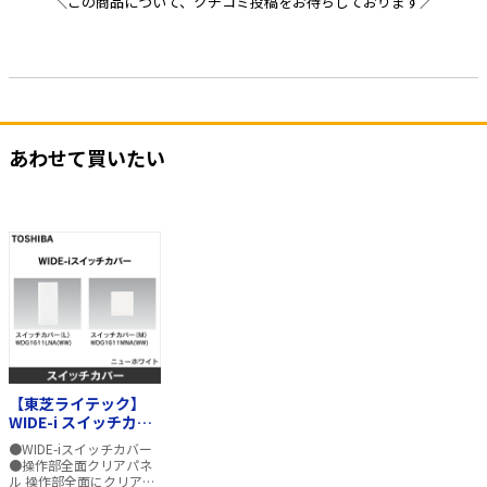
＼この商品について、クチコミ投稿をお待ちしております／
あわせて買いたい
【東芝ライテック】
WIDE-i スイッチカバ
ー（L）
●WIDE-iスイッチカバー
WDG1611LNA(WW)
●操作部全面クリアパネ
ル 操作部全面にクリアパ