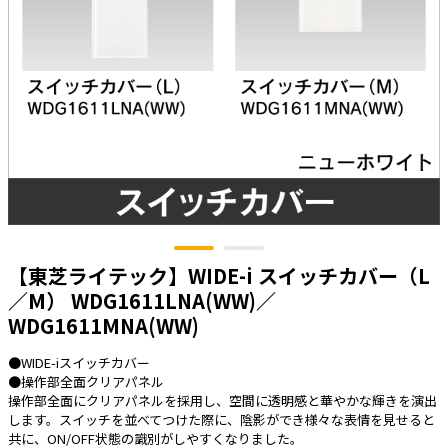
太陽光発電工事
エアコン・換気扇・空調資材
太陽光発電ケーブル・コネクタ・関連資
ホテル・病院向け
材/機器
電源ケーブル／コネクタ／分電盤／ブレ
ーカ
照明・照明器具
電源タップ・延長コード
スイッチ・コンセント（配線器具）
PF管/FEP管/CD管/情報線保護管
【東芝ライテック】WIDE-i スイッチカバー（L
ボックス・ビニル電線管付属品・引き込
／M） WDG1611LNA(WW)／
みカバー
WDG1611MNA(WW)
工具関連
●WIDE-iスイッチカバー
EV充電設備工事関連
●操作部全面クリアパネル
操作部全面にクリアパネルを採用し、空間に透明感と華やかな輝きを演出
感染症関連
します。スイッチを並べてつけた際に、陰影ができ様々な表情を見せると
共に、ON/OFF状態の識別がしやすくなりました。
その他