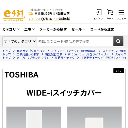
工事資材のプロショップe資材 CATV・アンテナ・防犯・光・LAN・電気・空調工事など
営業日は13時まで
当日出荷
¥0
1万円(税抜)以上で
送料無料
ログイン
カート
メニュー
カテゴリ
工事
メーカーから探す
セール
コードから注文
同軸ケーブル／テレビ用接栓／関連工具
CATV・アンテナ工事
在庫一掃セール
アンテナ・取付金具・ブースター／CATV
トップ
商品カテゴリから探す
スイッチ・コンセント（配線器具）
スイッチ
WID
光工事・FTTH工事
部材類
トップ
工事用途から探す
電気配管工事
WIDE-i／E's（東芝ライテック）
スイッチ
トップ
メーカー/ブランドで探す
東芝ライテック
【東芝ライテック】WIDE-i スイッチカ
配線補助具（モール・結束バンド・テー
エアコン・換気扇工事
プ類 他）
1/2
防犯カメラ工事
防犯工事関連
LAN配線工事
HDMIケーブル・周辺機器／RCAケーブル
電話工事
電話線／コネクタ／アダプタ
電気配管工事
光ファイバー・融着接続機関連
EV充電設備工事
LANケーブル・コネクタ・関連資材/機器
照明設置工事
ネットワーク機器