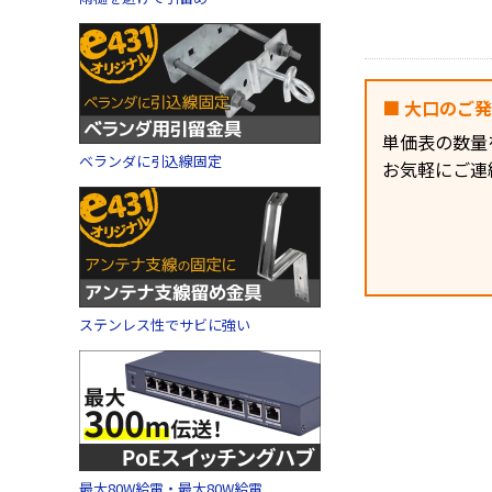
■ 大口のご
単価表の数量
ベランダに引込線固定
お気軽にご連
ステンレス性でサビに強い
最大80W給電・最大80W給電