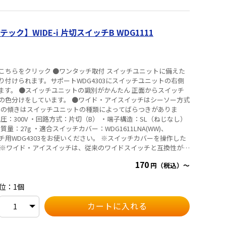
ク】WIDE-i 片切スイッチB WDG1111
こちらをクリック ●ワンタッチ取付 スイッチユニットに備えた
付けられます。サポートWDG4303にスイッチユニットの右側
ます。 ●スイッチユニットの識別がかんたん 正面からスイッチ
の色分けをしています。 ●ワイド・アイスイッチはシーソー方式
ッチの傾きはスイッチユニットの種類によってばらつきがありま
・質量：27g ・適合スイッチカバー：WDG1611LNA(WW)、
303をお使いください。 ※スイッチカバーを操作した
 ※ワイド・アイスイッチは、従来のワイドスイッチと互換性があ
（一般高力率：低始動電流形安定器）を直接開閉されますと、アー
170
円（税込）～
の短寿命等の不具合となりますので、安全ブレーカ・電磁接触器
の定格は、電気用品安全法技術基準およびJISの試験方法に基づ
性能を確認したものです。お使いになるときは次のことにご注意
位：1個
容量は15Aです。一つの端子部に対して、送り容量と負荷容量を合
。 ② 連接してお使いになると、それぞれのスイッチの相互干渉に
続部分が酸化して異常温度となる場合があるため、電線に対する
同様にスイッチを3個以上連接する場合は10A以下としてご使用