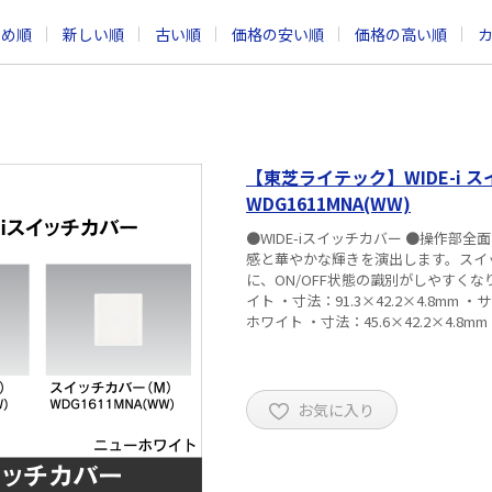
すめ順
新しい順
古い順
価格の安い順
価格の高い順
【東芝ライテック】WIDE-i ス
WDG1611MNA(WW)
●WIDE-iスイッチカバー ●操作
感と華やかな輝きを演出します。スイ
に、ON/OFF状態の識別がしやすくなりました。 ■仕様 【WDG1611LNA(WW)
イト ・寸法：91.3×42.2×4.8mm ・サイズ：L ・質量：15g 【W
ホワイト ・寸法：45.6×42.2×4.8m
お気に入り