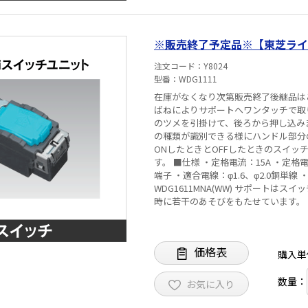
※販売終了予定品※【東芝ライテッ
注文コード
Y8024
型番
WDG1111
在庫がなくなり次第販売終了後継品は
ばねによりサポートへワンタッチで取り
のツメを引掛けて、後ろから押し込み
の種類が識別できる様にハンドル部分
ONしたときとOFFしたときのスイ
す。 ■仕様 ・定格電流：15A ・定格電圧：300V ・回路方式：片切（B） ・端子構造：SL（ねじなし）
端子 ・適合電線：φ1.6、φ2.0銅単線 
WDG1611MNA(WW) サポートはスイッチ用WDG4
時に若干のあそびをもたせています。
りません。 ※壁スイッチでHID負荷
ク音の発生・接点の溶着・壁スイッチ
等をご使用ください。 ※連用スイッチ
価格表
いて、埋込ボックスに1個取り付けて
購入単
ください。 ① ねじなし端子部の通電
わせて15A以下としてご使用ください
数量：
お気に入り
よりスイッチ内部の温度が上がり、接
電線管の許容電流を減少させる場合と