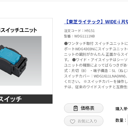
ください。（ 連接の個数、負荷電流
件が異なりますが、上記を目安としてく
電線による配線をおすすめします。 
【東芝ライテック】WIDE-i 片切
うご注意ください。
注文コード
H9151
型番
WDG1111NB
●ワンタッチ取付 スイッチユニット
ポートWDG4303Nにスイッチユニ
ニットの識別がかんたん 正面からス
す。 ●ワイド・アイスイッチはシーソ
ユニットの種類によってばらつきがあります。 ■仕様 ・定格電流：15A ・定格電圧
式：片切（B） ・端子構造：SL（ねじな
スイッチカバー：WDG1611LNA(WW)
ください。 ※スイッチカバーを操作した時に若干のあそびをもたせています。 ※ワイド・アイスイッ
チは、従来のワイドスイッチと互換性が
流形安定器）を直接開閉されますと、
なりますので、安全ブレーカ・電磁接
全法技術基準およびJISの試験方法に
価格表
す。お使いになるときは次のことにご注
購入単
端子部に対して、送り容量と負荷容量を
なると、それぞれのスイッチの相互干
数量：
お気に入り
温度となる場合があるため、電線に対