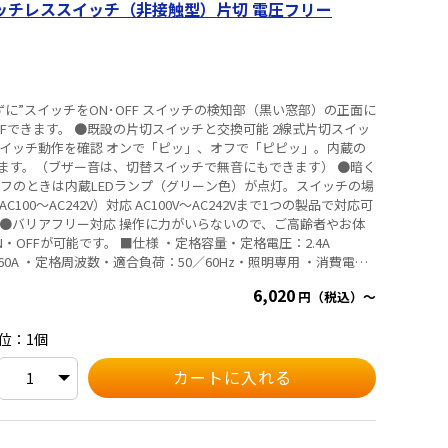
 タッチレススイッチ（非接触型）片切 電圧フリー
線による配線をおすすめします。 ④施工に際しては、スイッチボッ
注意ください。
れずに”スイッチをON･OFF スイッチの検知部（黒い窓部）の正面に
FFできます。 ●既設の片切スイッチと交換可能 2線式片切スイッ
スイッチ動作を確認 オンで「ピッ」、オフで「ピピッ」。内蔵の
ます。（ブザー音は、切替スイッチで無音にもできます） ●暗く
オフのときは内蔵LEDランプ（グリーン色）が点灯。スイッチの場
00～AC242V）対応 AC100V～AC242Vまで1つの製品で対応可
 ●バリアフリー対応 操作に力がいらないので、ご高齢者やお体
様 ・定格容量・定格電圧：2.4A
値：60A ・定格周波数・適合負荷：50／60Hz・照明専用 ・消費電
するため消灯時も約2mAの電流を必要とします ・検知方式：赤
6,020
円（税込）～
8cm以内 ・動作確認ブザー音 近接センサー検知時、ON時：“ピ
スイッチで切替可能） ・使用周囲温度：-10℃～35℃ ・性能：オ
5111 ※タッチレススイッチを連接でご使用の場合、誤作動の原因
位：1個
使用をおすすめします。