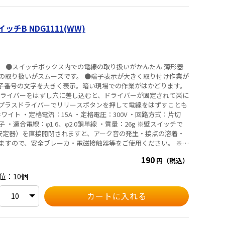
使用ください。（ 連接の個数、負荷電流容量、電源線の送り方、
条件が異なりますが、上記を目安としてください。） ③通電電
2.0の電線による配線をおすすめします。 ④施工に際しては、スイ
チB NDG1111(WW)
いようご注意ください。
す。 ●スイッチボックス内での電線の取り扱いがかんたん 薄形器
の取り扱いがスムーズです。 ●端子表示が大きく取り付け作業が
端子番号の文字を大きく表示。暗い現場での作業がはかどります。
ドライバーをはずし穴に差し込むと、ドライバーが固定されて楽に
プラスドライバーでリリースボタンを押して電線をはずすことも
 ・適合電線：φ1.6、φ2.0銅単線 ・質量：26g ※壁スイッチで
形安定器）を直接開閉されますと、アーク音の発生・接点の溶着・
ますので、安全ブレーカ・電磁接触器等をご使用ください。 ※連
術基準およびJISの試験方法に基づいて、埋込ボックスに1個取
190
円（税込）
ねじなし端子部の通電容量は15Aです。一つの端子部に対して、
下としてご使用ください。 ※連接してお使いになると、それぞれ
位：10個
内部の温度が上がり、接続部分が酸化して異常温度となる場合が
電流を減少させる場合と同様にスイッチを3個以上連接する場合
（連接の個数、負荷電流容量、電源線の送り方、壁の材料、断熱材
、上記を目安としてください。） ※通電電流が10Aを超えて使
線をおすすめします。 ※施工に際しては、スイッチボックス内に電