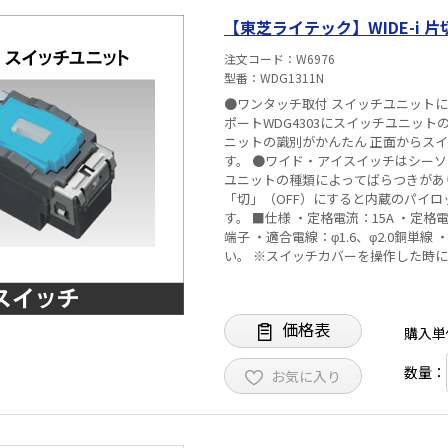
線が極力たまらないようご注意くださ
【東芝ライテック】WIDE-i 片
注文コード
W6976
型番
WDG1311N
●ワンタッチ取付 スイッチユニット
ポートWDG4303にスイッチユニッ
ニットの識別がかんたん 正面からス
す。 ●ワイド・アイスイッチはシーソ
ユニットの種類によってばらつきがあ
「切」（OFF）にすると内蔵のパイ
す。 ■仕様 ・定格電流：15A ・定格電圧：100V ・回路方式：片切（B） ・端子構造：SL（ねじなし）
端子 ・適合電線：φ1.6、φ2.0銅単線
い。 ※スイッチカバーを操作した時に若干のあそびをもたせています。 ※ワイド・アイスイッチは、
従来のワイドスイッチと互換性がありま
定器）を直接開閉されますと、アーク
すので、安全ブレーカ・電磁接触器等
価格表
術基準およびJISの試験方法に基づい
購入単
いになるときは次のことにご注意くださ
対して、送り容量と負荷容量を合わせて
数量：
お気に入り
それぞれのスイッチの相互干渉により
る場合があるため、電線に対する電線
する場合は10A以下としてご使用くだ
料、断熱材の有無、などにより条件が異