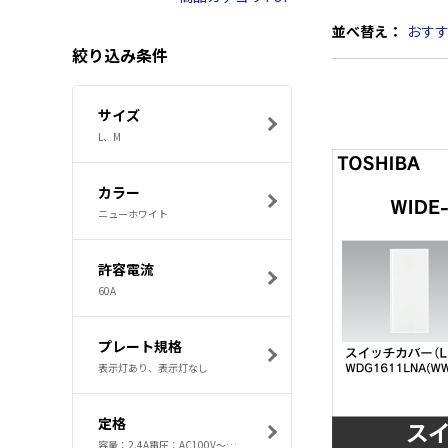
並べ替え：
おす
絞り込み条件
サイズ
L、M
カラー
ニューホワイト
許容電流
60A
プレート規格
表示灯あり、表示灯なし
定格
容量：2.4A電圧：AC100V～AC242V、電流：15A、電圧：100V、電流：15A、電圧：300V