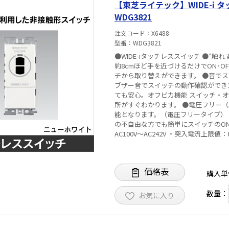
【東芝ライテック】WIDE-i
を超えて使用する場合は、φ2.0の電
WDG3821
クス内に電線が極力たまらないようご
注文コード
X6488
型番
WDG3821
●WIDE-iタッチレススイッチ ●”触
約8cmほど手を近づけるだけでON･O
チから取り替えができます。 ●音で
ブザー音でスイッチの動作確認ができ
ても安心。オフピカ機能 スイッチ・
所がすぐわかります。 ●電圧フリー（AC1
能となります。（電圧フリータイプ）
の不自由な方でも簡単にスイッチのON・OFFが可能です。 ■仕
AC100V～AC242V ・突入電流上限
流：2mA以下※スイッチの動作を確保
外線反射式 ・検知距離：検知部前方約
ッ” OFF時：“ピピッ”（音の有／無は
価格表
フピカ機能付 ・適合プレート：WDG
購入単
となりますので、単独（1連）でのご
数量：
お気に入り