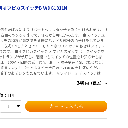
い。
切オフピカスイッチB WDG1311N
に備えたばねによりサポートへワンタッチで取り付けられます。サ
トの右側のツメを引掛けて、後ろから押し込みます。 ●スイッチユ
イッチの種類が識別できる様にハンドル部分の色分けをしていま
ー方式 ONしたときとOFFしたときのスイッチの傾きはスイッチ
ります。 ●オフピカスイッチ オフピカスイッチは、スイッチを
ロットランプが点灯し、暗闇でもスイッチの位置をお知らせしま
 ・質量：28g サポートはスイッチ用WDG4303Nをお使いくださ
せん。 ※壁スイッチでHID負荷（一般高力率：低始動電流形安
340
円（税込）～
音の発生・接点の溶着・壁スイッチの短寿命等の不具合となりま
をご使用ください。 ※連用スイッチの定格は、電気用品安全法技
て、埋込ボックスに1個取り付けて性能を確認したものです。お使
位：1個
い。 ① ねじなし端子部の通電容量は15Aです。一つの端子部に
15A以下としてご使用ください。 ② 連接してお使いになると、
スイッチ内部の温度が上がり、接続部分が酸化して異常温度とな
管の許容電流を減少させる場合と同様にスイッチを3個以上連接
さい。（ 連接の個数、負荷電流容量、電源線の送り方、壁の材
なりますが、上記を目安としてください。） ③通電電流が10A