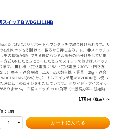
容量、電源線の送り方、壁の材料、断熱材の有無、などにより条
ださい。） ③通電電流が10Aを超えて使用する場合は、φ2.0の
④施工に際しては、スイッチボックス内に電線が極力たまらないよ
スイッチB WDG1111NB
に備えたばねによりサポートへワンタッチで取り付けられます。サ
ットの右側のツメを引掛けて、後ろから押し込みます。 ●スイッチユ
イッチの種類が識別できる様にハンドル部分の色分けをしていま
ー方式 ONしたときとOFFしたときのスイッチの傾きはスイッチ
：300V ・回路方
し）端子 ・適合電線：φ1.6、φ2.0銅単線 ・質量：26g ・適合
、WDG1611MNA(WW) サポートはスイッチ用WDG4303Nをお使い
ありません。 ※壁スイッチでHID負荷（一般高力率：低始動電
アーク音の発生・接点の溶着・壁スイッチの短寿命等の不具合と
170
円（税込）～
触器等をご使用ください。 ※連用スイッチの定格は、電気用品安
基づいて、埋込ボックスに1個取り付けて性能を確認したもので
意ください。 ① ねじなし端子部の通電容量は15Aです。一つの
位：1個
合わせて15A以下としてご使用ください。 ② 連接してお使いに
渉によりスイッチ内部の温度が上がり、接続部分が酸化して異常
する電線管の許容電流を減少させる場合と同様にスイッチを3個