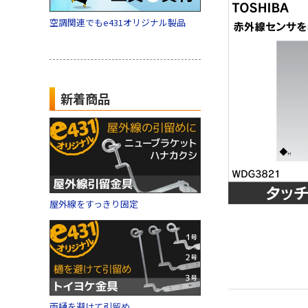
空調関連でもe431オリジナル製品
新着商品
屋外線をすっきり固定
雨樋を避けて引留め