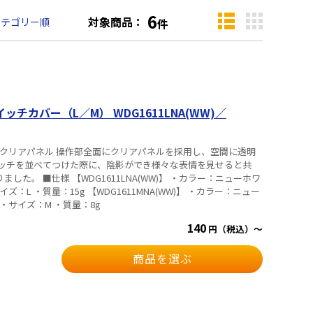
6
対象商品：
カテゴリー順
件
イッチカバー（L／M） WDG1611LNA(WW)／
部全面クリアパネル 操作部全面にクリアパネルを採用し、空間に透明
ッチを並べてつけた際に、陰影ができ様々な表情を見せると共
】 ・カラー：ニューホワ
DG1611MNA(WW)】 ・カラー：ニュー
m ・サイズ：M ・質量：8g
140
円（税込）～
商品を選ぶ