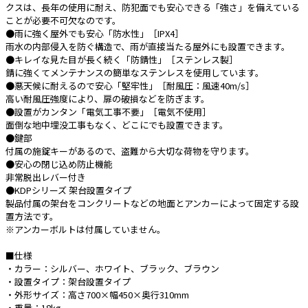
クスは、長年の使用に耐え、防犯面でも安心できる「強さ」を備えている
ことが必要不可欠なのです。
e431オリジナル
●雨に強く屋外でも安心「防水性」［IPX4］
雨水の内部侵入を防ぐ構造で、雨が直接当たる屋外にも設置できます。
暑さ対策
●キレイな見た目が長く続く「防錆性」［ステンレス製］
錆に強くてメンテナンスの簡単なステンレスを使用しています。
販売終了品
●悪天候に耐えるので安心「堅牢性」［耐風圧：風速40m/s］
高い耐風圧強度により、扉の破損などを防ぎます。
●設置がカンタン「電気工事不要」［電気不使用］
面倒な地中埋没工事もなく、どこにでも設置できます。
●鍵部
付属の施錠キーがあるので、盗難から大切な荷物を守ります。
●安心の閉じ込め防止機能
非常脱出レバー付き
●KDPシリーズ 架台設置タイプ
製品付属の架台をコンクリートなどの地面とアンカーによって固定する設
置方法です。
※アンカーボルトは付属していません。
■仕様
・カラー：シルバー、ホワイト、ブラック、ブラウン
・設置タイプ：架台設置タイプ
・外形サイズ：高さ700×幅450×奥行310mm
・重量：18kg