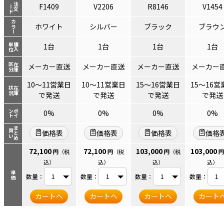
コード
注文
F1409
V2206
R8146
V1454
カラー
ホワイト
シルバー
ブラック
ブラウ
単位
購入
1台
1台
1台
1台
区分
在庫
メーカー直送
メーカー直送
メーカー直送
メーカー
10～11営業日
10～11営業日
15～16営業日
15～16営
状況
在庫
で発送
で発送
で発送
で発送
ント
ポイ
0%
0%
0%
0%
まとめ
買い
価格表
価格表
価格表
価格
72,100
72,100
103,000
103,000
円
（税
円
（税
円
（税
円
込）
込）
込）
込）
単価
数量：
数量：
数量：
数量：
カートへ
カートへ
カートへ
カート