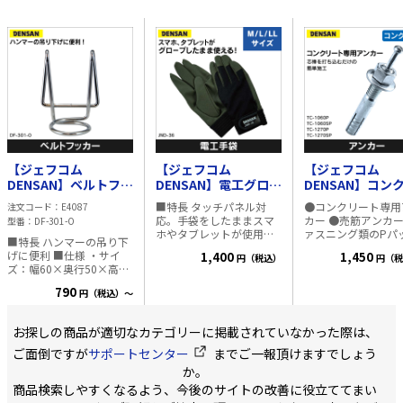
【ジェフコム
【ジェフコム
【ジェフコム
DENSAN】ベルトフッ
DENSAN】電工グロー
DENSAN】コン
カー DF-301-O
ブ（スマホ対応）Mサ
ト専用 タイトア
■特長 タッチパネル対
●コンクリート専用
注文コード
E4087
イズ JND-36M
ー ドリル径
応。手袋をしたままスマ
カー ●売筋アンカ
型番
DF-301-O
φ10.5（12本入） 
ホやタブレットが使用可
ァスニング類のPパ
■特長 ハンマーの吊り下
1060P
能 表面ダブルコーティン
リーズ ●芯棒を打
げに便利 ■仕様 ・サイ
1,400
1,450
円（税込）
円（税
グで、耐久性と柔軟性を
だけの簡単な施工で
ズ：幅60×奥行50×高さ
両立。グリップ力抜群 手
込み完了がひと目で
80mm ・質量：46g ・原
の甲には吸汗速乾素材を
る ●取付物の上か
790
円（税込）～
産国：日本
使用し、汗蒸れを解消 洗
施工が可能 ●本体
濯OK ■仕様 ・材質 手の
ジの呼びが同径 ■仕様 ・
ひら：ポリウレタン、ポ
原産国：日本
お探しの商品が適切なカテゴリーに掲載されていなかった際は、
リエステル 手の甲：ポリ
ご面倒ですが
サポートセンター
までご一報頂けますでしょう
エステル ・サイズ：M／L
／LL ・個装サイズ・質量
か。
M：
商品検索しやすくなるよう、今後のサイトの改善に役立ててまい
W100×D30×H270mm・