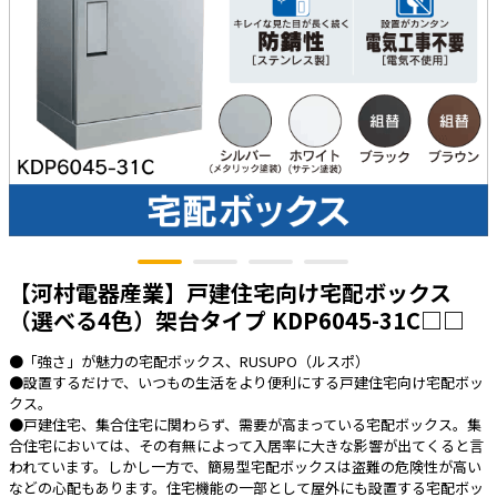
太陽光発電工事
エアコン・換気扇・空調資材
太陽光発電ケーブル・コネクタ・関連資
ホテル・病院向け
材/機器
電源ケーブル／コネクタ／分電盤／ブレ
ーカ
照明・照明器具
電源タップ・延長コード
スイッチ・コンセント（配線器具）
【河村電器産業】戸建住宅向け宅配ボックス
PF管/FEP管/CD管/情報線保護管
（選べる4色）架台タイプ KDP6045-31C□□
ボックス・ビニル電線管付属品・引き込
みカバー
●「強さ」が魅力の宅配ボックス、RUSUPO（ルスポ）
工具関連
●設置するだけで、いつもの生活をより便利にする戸建住宅向け宅配ボッ
クス。
EV充電設備工事関連
●戸建住宅、集合住宅に関わらず、需要が高まっている宅配ボックス。集
合住宅においては、その有無によって入居率に大きな影響が出てくると言
感染症関連
われています。しかし一方で、簡易型宅配ボックスは盗難の危険性が高い
などの心配もあります。住宅機能の一部として屋外にも設置する宅配ボッ
その他