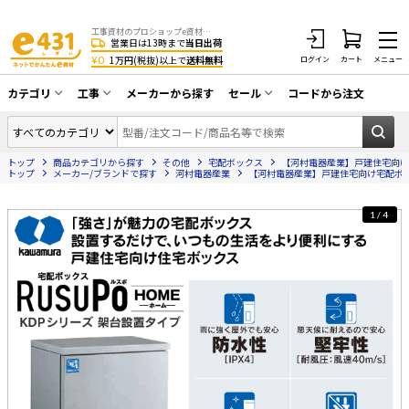
工事資材のプロショップe資材 CATV・アンテナ・防犯・光・LAN・電気・空調工事など
営業日は13時まで
当日出荷
¥0
1万円(税抜)以上で
送料無料
ログイン
カート
メニュー
カテゴリ
工事
メーカーから探す
セール
コードから注文
同軸ケーブル／テレビ用接栓／関連工具
CATV・アンテナ工事
在庫一掃セール
アンテナ・取付金具・ブースター／CATV
トップ
商品カテゴリから探す
その他
宅配ボックス
【河村電器産業】戸建住宅向け宅
光工事・FTTH工事
部材類
トップ
メーカー/ブランドで探す
河村電器産業
【河村電器産業】戸建住宅向け宅配ボックス
配線補助具（モール・結束バンド・テー
エアコン・換気扇工事
プ類 他）
1/4
防犯カメラ工事
防犯工事関連
LAN配線工事
HDMIケーブル・周辺機器／RCAケーブル
電話工事
電話線／コネクタ／アダプタ
電気配管工事
光ファイバー・融着接続機関連
EV充電設備工事
LANケーブル・コネクタ・関連資材/機器
照明設置工事
ネットワーク機器