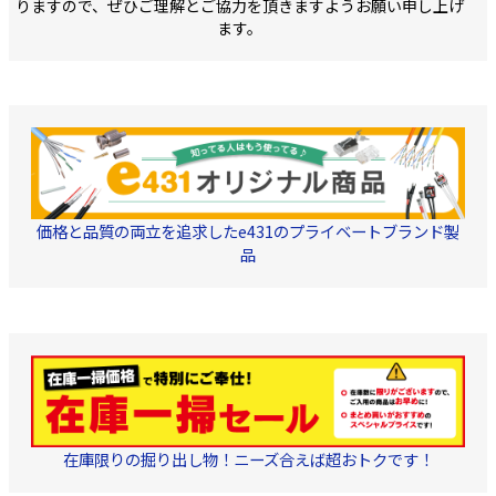
りますので、ぜひご理解とご協力を頂きますようお願い申し上げ
54g L：
W100×D30×H280mm・
ます。
57g LL：
W100×D30×H290mm・
60g ・原産国：中国
価格と品質の両立を追求したe431のプライベートブランド製
品
在庫限りの掘り出し物！ニーズ合えば超おトクです！