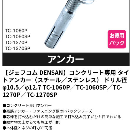
太陽光発電工事
エアコン・換気扇・空調資材
太陽光発電ケーブル・コネクタ・関連資
ホテル・病院向け
材/機器
電源ケーブル／コネクタ／分電盤／ブレ
ーカ
照明・照明器具
電源タップ・延長コード
スイッチ・コンセント（配線器具）
【ジェフコム DENSAN】コンクリート専用 タイ
PF管/FEP管/CD管/情報線保護管
トアンカー（スチール／ステンレス） ドリル径
φ10.5／φ12.7 TC-1060P／TC-1060SP／TC-
ボックス・ビニル電線管付属品・引き込
みカバー
1270P／TC-1270SP
工具関連
●コンクリート専用アンカー
EV充電設備工事関連
●売筋アンカー・ファスニング類のPパックシリーズ
●芯棒を打ち込むだけの簡単な施工で打ち込み完了がひと目でわかる
感染症関連
●取付物の上からでも施工が可能
●本体径とネジの呼びが同径
その他