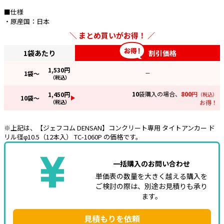
■仕様
e431オリジナル
・原産国：日本
まとめ買いがお得！
暑さ対策
1袋あたり
割引価格
販売終了品
1,530
円
1
袋～
—
（税込）
10
袋購入の場合、
800
円
1,450
円
（税込）
10
袋～
（税込）
お得！
※上記は、【ジェフコム DENSAN】コンクリート専用 タイトアンカー ド
リル径φ10.5（12本入） TC-1060P の価格です。
一括購入のお問い合わせ
単価表の数量を大きく越える購入を
ご検討の際は、別途お見積りも承り
ます。
見積もりを依頼