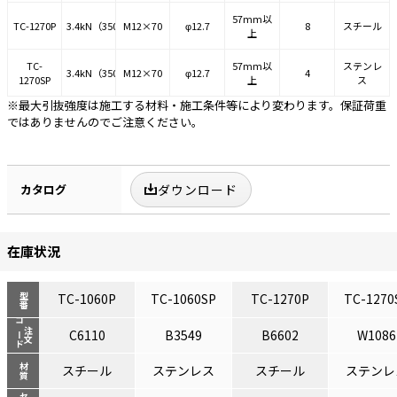
57mm以
TC-1270P
3.4kN（350kgf）
M12×70
φ12.7
8
スチール
上
TC-
57mm以
ステンレ
3.4kN（350kgf）
M12×70
φ12.7
4
1270SP
上
ス
※最大引抜強度は施工する材料・施工条件等により変わります。保証荷重
ではありませんのでご注意ください。
カタログ
ダウンロード
在庫状況
TC-1060P
TC-1060SP
TC-1270P
TC-1270
型番
コード
注文
C6110
B3549
B6602
W1086
材質
スチール
ステンレス
スチール
ステンレ