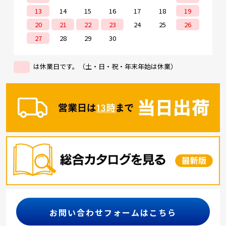
KDP2-31C□□(集合向け2
13
14
15
16
17
18
19
段)：付属ラベル×2枚、
非常解錠キー×2本 KDP3-
20
21
22
23
24
25
26
31C□□(集合向け3段)：
付属ラベル×3枚、非常解
27
28
29
30
錠キー×3本 【アンカー
固定用のボルト類は付属
されておりません。】 使
用するボルトの呼び径は
は休業日です。（土・日・祝・年末年始は休業）
10～12を推奨しておりま
す。 適応アンカーボル
ト：
コンクリート専用 タ
イトアンカーシリーズ
■
オプション ※オプショ
ンについては価格をご案
内致しますので、
詳しく
はお問い合わせください
。 ・レベルアジャス
ター（品番：KDAJ） 段差
がある場所に設置する際
に高さを調整します。 セ
ット内容：レベルアジャ
スター×4、アジャスター
押え金具×4、ナット座金
一式
お問い合わせフォームはこちら