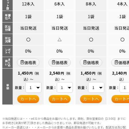
セット数
12本入
6本入
8本入
4本入
単位
購入
1袋
1袋
1袋
1袋
区分
在庫
当日発送
当日発送
当日発送
当日発
状況
在庫
〇
△
〇
〇
ント
ポイ
0%
0%
0%
0%
まとめ
買い
価格表
価格表
価格表
価格
1,450
2,540
1,450
2,140
円
（税
円
（税
円
（税
円
込）
～
込）
～
込）
～
込）
単価
数量：
数量：
数量：
数量：
カートへ
カートへ
カートへ
カート
※当日発送とは・・・e431から商品をお届けいたします。原則、弊社営業日の【13:00】までに
お手続き(決済が終了)頂きました商品につきましては、即日発送が可能です。
※メーカー直送とは・・・メーカーからお客様へ商品を直接お届けいたします。配送方法及び配