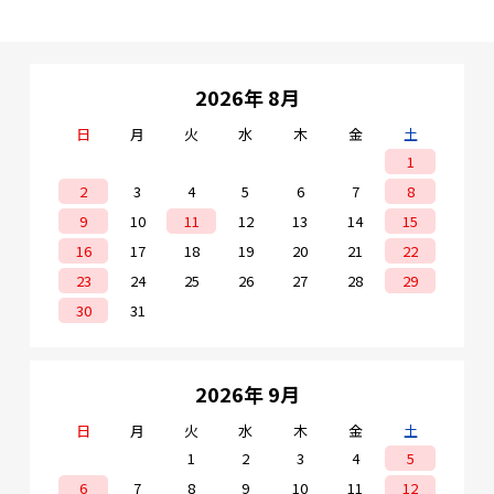
しているため、複数の世
ートなどの地面とアンカ
帯で共有できます。 ●安
ーによって固定する設置
心の閉じ込め防止機能 非
方法です。 ※アンカーボ
常脱出レバー付き ●KDシ
ルトは付属していませ
リーズ 架台設置タイプ 部
ん。 ■仕様 ・カラー：シ
屋数に合わせて2、3段が
ルバー、ホワイト、ブラ
2026年 8月
選べます。暗号プッシュ
ック、ブラウン ・設置タ
キーによる鍵で各部屋が
イプ：架台設置タイプ ・
日
月
火
水
木
金
土
共用して利用でき、退去
外形サイズ：高さ700×
時も取り換えの必要があ
幅450×奥行310mm ・重
1
りません。製品付属の架
量：18kg ・最大受取サイ
台をコンクリートなどの
ズ：高さ520×幅380×奥
2
3
4
5
6
7
8
地面とアンカーによって
行250mm ・最大受取重
9
10
11
12
13
14
15
固定する設置方法です。
量：15kg ・目安：米
※アンカーボルトは付属
10kg1袋 ・付属品：解錠
16
17
18
19
20
21
22
していません。 ■仕様 ・
キー×2本 【アンカー固
カラー：シルバー、ホワ
定用のボルト類は付属さ
23
24
25
26
27
28
29
イト、ブラック、ブラウ
れておりません。】 使用
ン ・設置タイプ：架台設
するボルトの呼び径は10
30
31
置タイプ ・最大受取サイ
～12を推奨しておりま
ズ ボックス小：高さ
す。 適応アンカーボル
220×幅380×奥行
ト：
コンクリート専用 タ
247mm ボックス大：高
イトアンカーシリーズ
さ520×幅380×奥行
2026年 9月
247mm ・最大受取重量
ボックス小：13kg ボック
日
月
火
水
木
金
土
ス大：15kg ・目安 ボッ
クス小：500mlペットボ
1
2
3
4
5
トル6本×2個 ボックス
大：米10kg1袋 ・付属品
6
7
8
9
10
11
12