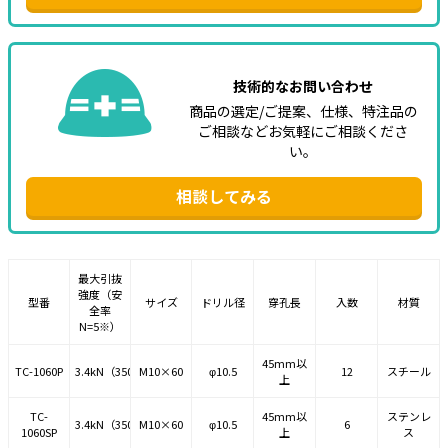
技術的なお問い合わせ
商品の選定/ご提案、仕様、特注品の
ご相談などお気軽にご相談くださ
い。
相談してみる
最大引抜
強度（安
型番
サイズ
ドリル径
穿孔長
入数
材質
全率
N=5※）
45mm以
TC-1060P
3.4kN（350kgf）
M10×60
φ10.5
12
スチール
上
TC-
45mm以
ステンレ
3.4kN（350kgf）
M10×60
φ10.5
6
1060SP
上
ス