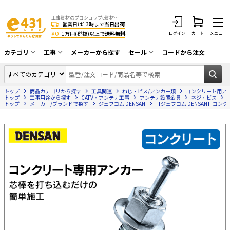
工事資材のプロショップe資材 CATV・アンテナ・防犯・光・LAN・電気・空調工事など
営業日は13時まで
当日出荷
¥0
1万円(税抜)以上で
送料無料
ログイン
カート
メニュー
カテゴリ
工事
メーカーから探す
セール
コードから注文
同軸ケーブル／テレビ用接栓／関連工具
CATV・アンテナ工事
在庫一掃セール
アンテナ・取付金具・ブースター／CATV
トップ
商品カテゴリから探す
工具関連
ねじ・ビス/アンカー類
コンクリート用ア
光工事・FTTH工事
部材類
トップ
工事用途から探す
CATV・アンテナ工事
アンテナ設置金具
ネジ・ビス
トップ
メーカー/ブランドで探す
ジェフコム DENSAN
【ジェフコム DENSAN】コンクリ
配線補助具（モール・結束バンド・テー
エアコン・換気扇工事
プ類 他）
防犯カメラ工事
防犯工事関連
LAN配線工事
HDMIケーブル・周辺機器／RCAケーブル
電話工事
電話線／コネクタ／アダプタ
電気配管工事
光ファイバー・融着接続機関連
EV充電設備工事
LANケーブル・コネクタ・関連資材/機器
照明設置工事
ネットワーク機器