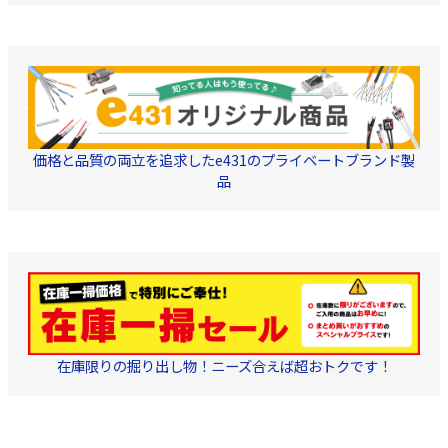
する宅配ボックスは、長
は、長年の使用に耐え、
年の使用に耐え、防犯面
防犯面でも安心できる
でも安心できる「強さ」
「強さ」を備えているこ
を備えていることが必要
とが必要不可欠なので
不可欠なのです。 ●雨に
す。 ●雨に強く屋外でも
強く屋外でも安心「防水
安心「防水性」［IPX4］
性」［IPX4］ 雨水の内部
雨水の内部侵入を防ぐ構
侵入を防ぐ構造で、雨が
造で、雨が直接当たる屋
直接当たる屋外にも設置
外にも設置できます。 ●
できます。 ●キレイな見
キレイな見た目が長く続
た目が長く続く「防錆
く「防錆性」［ステンレ
価格と品質の両立を追求したe431のプライベートブランド製
性」［ステンレス製］ 錆
ス製］ 錆に強くてメンテ
品
に強くてメンテナンスの
ナンスの簡単なステンレ
簡単なステンレスを使用
スを使用しています。 ●
しています。 ●悪天候に
悪天候に耐えるので安心
耐えるので安心「堅牢
「堅牢性」［耐風圧：風
性」［耐風圧：風速
速40m/s］ 高い耐風圧強
40m/s］ 高い耐風圧強度
度により、扉の破損など
により、扉の破損などを
を防ぎます。 ●設置がカ
防ぎます。 ●設置がカン
ンタン「電気工事不要」
タン「電気工事不要」
［電気不使用］ 面倒な地
［電気不使用］ 面倒な地
中埋没工事もなく、どこ
中埋没工事もなく、どこ
にでも設置できます。 ●
にでも設置できます。 ●
鍵部 付属の施錠キーがあ
確認窓 本体下部の窓か
るので、盗難から大切な
在庫限りの掘り出し物！ニーズ合えば超おトクです！
ら、どの宅配ボックスに
荷物を守ります。 ●安心
荷物が収納されているか
の閉じ込め防止機能 非常
を確認できます。 ●暗号
脱出レバー付き ●KDPシ
プッシュキー ワンタイム
リーズ 架台設置タイプ 製
式の暗証番号キーを採用
品付属の架台をコンクリ