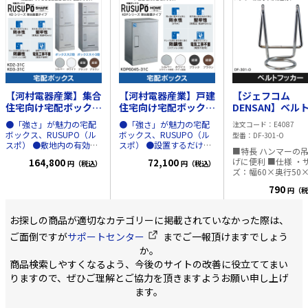
【河村電器産業】集合
【河村電器産業】戸建
【ジェフコム
住宅向け宅配ボックス
住宅向け宅配ボックス
DENSAN】ベル
ボックス大2段（シル
（シルバー）架台タイ
カー DF-301-O
●「強さ」が魅力の宅配
●「強さ」が魅力の宅配
注文コード
E4087
バー）架台タイプ
プ KDP6045-31CS
ボックス、RUSUPO（ル
ボックス、RUSUPO（ル
型番
DF-301-O
KD2-31CS
スポ） ●敷地内の有効ス
スポ） ●設置するだけ
■特長 ハンマーの
ペースを活用して、手軽
で、いつもの生活をより
げに便利 ■仕様 ・サイ
164,800
72,100
円（税込）
円（税込）
に入居者の満足度アップ
便利にする戸建住宅向け
ズ：幅60×奥行50
させる集合住宅向け宅配
宅配ボックス。 ●戸建住
80mm ・質量：46g
ボックス。 ●戸建住宅、
宅、集合住宅に関わら
790
円（税
産国：日本
集合住宅に関わらず、需
ず、需要が高まっている
要が高まっている宅配ボ
宅配ボックス。集合住宅
ックス。集合住宅におい
においては、その有無に
お探しの商品が適切なカテゴリーに掲載されていなかった際は、
ては、その有無によって
よって入居率に大きな影
ご面倒ですが
サポートセンター
までご一報頂けますでしょう
入居率に大きな影響が出
響が出てくると言われて
てくると言われていま
います。しかし一方で、
か。
す。しかし一方で、簡易
簡易型宅配ボックスは盗
商品検索しやすくなるよう、今後のサイトの改善に役立ててまい
型宅配ボックスは盗難の
難の危険性が高いなどの
りますので、ぜひご理解とご協力を頂きますようお願い申し上げ
危険性が高いなどの心配
心配もあります。住宅機
もあります。住宅機能の
能の一部として屋外にも
ます。
一部として屋外にも設置
設置する宅配ボックス