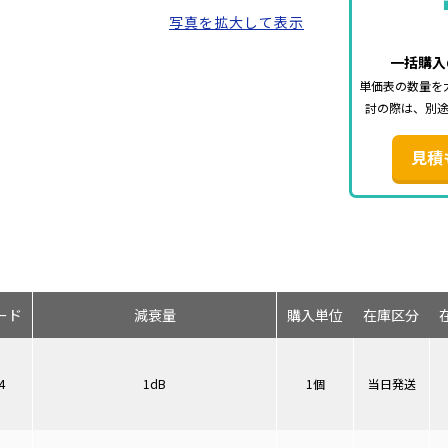
写真を拡大して表示
一括購入
単価表の数量を
討の際は、別
見積
ード
減衰量
購入単位
在庫区分
4
1dB
1個
当日発送