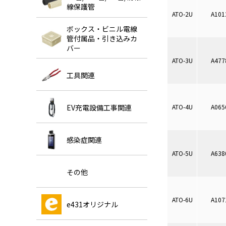
線保護管
ATO-2U
A101
ボックス・ビニル電線
管付属品・引き込みカ
バー
ATO-3U
A477
工具関連
EV充電設備工事関連
ATO-4U
A065
感染症関連
ATO-5U
A638
その他
ATO-6U
A107
e431オリジナル