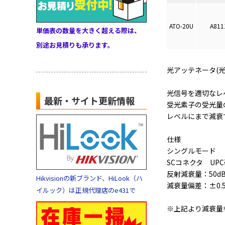
ATO-20U
A811
単価表の数量を大きく超える際は、
別途お見積りも承ります。
光アッテネータ(光
光信号を適切なレ
最新・サイト更新情報
受光素子の受光量
レベルにまで減衰
仕様
シングルモード
SCコネクタ UP
反射減衰量：50d
Hikvisionの新ブランド、HiLook（ハ
減衰量偏差：±0.5
イルック）は正規代理店のe431で
※上記より減衰量