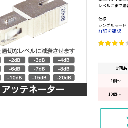
レベルにまで減
仕様
シングルモード
詳細を確認
SCコネクタ U
反射減衰量：50
減衰量偏差：±0.
※上記より減衰
1個
1
個～
10
個～