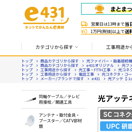
当
営業日は13時まで
送
¥0
1万円(税抜)以上で
カテゴリから探す
工事用途か
トップ
商品カテゴリから探す
光ファイバー・融着接続
トップ
商品カテゴリから探す
e431オリジナル
光フ
トップ
工事用途から探す
光工事・FTTH工事
光コネ
トップ
工事用途から探す
電話工事
光コネクタ・コ
トップ
メーカー/ブランドで探す
e431
光アッテ【-1d
光アッテネ
同軸ケーブル／テレビ
用接栓／関連工具
アンテナ・取付金具・
ブースター／CATV部材
類