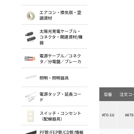
エアコン・換気扇・空
調資材
太陽光発電ケーブル・
コネクタ・関連資材/機
器
電源ケーブル／コネク
タ／分電盤／ブレーカ
照明・照明器具
電源タップ・延長コー
型番
注文コ
ド
スイッチ・コンセント
ATO-1U
A670
（配線器具）
PF管/FEP管/CD管/情報