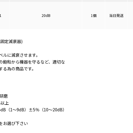
1
20dB
1個
当日発送
固定減衰器)
ベルに減衰させます。
の飽和から機器を守るなど、適切な
する為の商品です。
C研磨
B以上
dB（1～9dB）±5％（10～20dB）
をお選び下さい