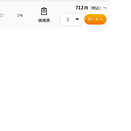
712
円
（税込）
～
○
1%
カートへ
価格表