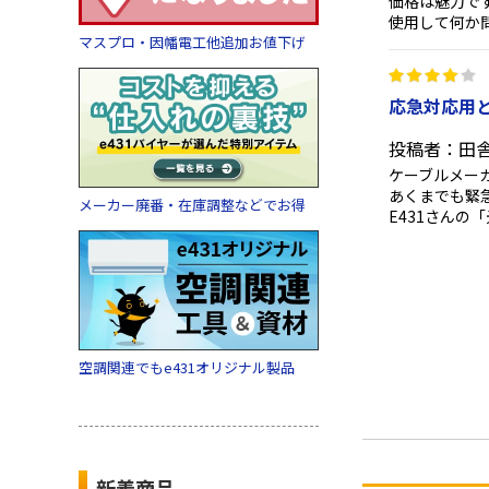
価格は魅力で
使用して何か
マスプロ・因幡電工他追加お値下げ
応急対応用
投稿者：田
ケーブルメー
あくまでも緊
メーカー廃番・在庫調整などでお得
E431さん
空調関連でもe431オリジナル製品
新着商品