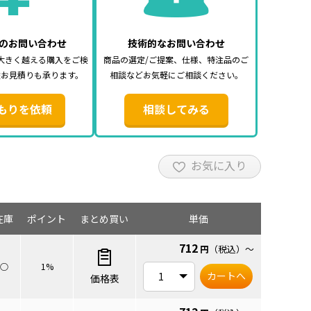
のお問い合わせ
技術的なお問い合わせ
大きく越える購入をご検
商品の選定/ご提案、仕様、特注品のご
途お見積りも承ります。
相談などお気軽にご相談ください。
もりを依頼
相談してみる
お気に入り
在庫
ポイント
まとめ買い
単価
712
円
（税込）
～
○
1%
カートへ
価格表