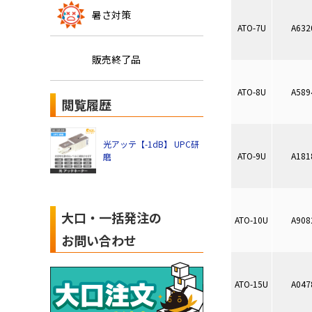
暑さ対策
ATO-7U
A632
販売終了品
ATO-8U
A589
閲覧履歴
光アッテ【-1dB】 UPC研
ATO-9U
A181
磨
大口・一括発注の
ATO-10U
A908
お問い合わせ
ATO-15U
A047