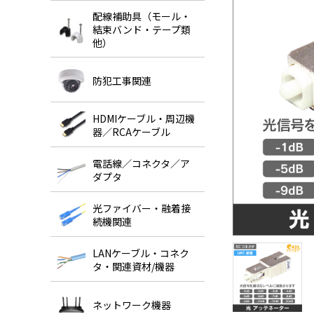
配線補助具（モール・
結束バンド・テープ類
他）
防犯工事関連
HDMIケーブル・周辺機
器／RCAケーブル
電話線／コネクタ／ア
ダプタ
光ファイバー・融着接
続機関連
LANケーブル・コネク
タ・関連資材/機器
ネットワーク機器