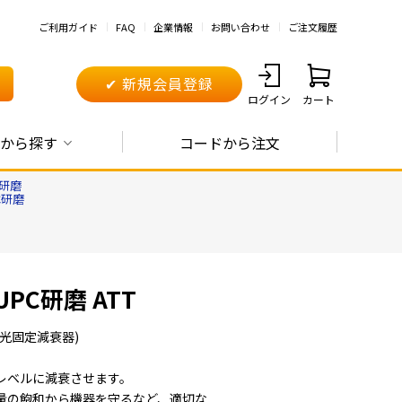
ご利用ガイド
FAQ
企業情報
お問い合わせ
ご注文履歴
✔ 新規会員登録
ログイン
カート
から探す
コードから注文
C研磨
C研磨
PC研磨 ATT
光固定減衰器)
レベルに減衰させます。
量の飽和から機器を守るなど、適切な