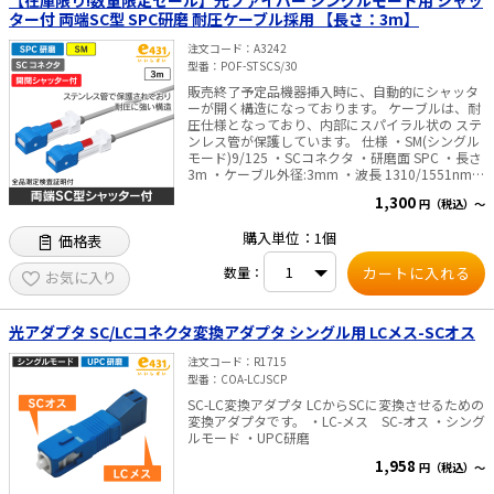
ター付 両端SC型 SPC研磨 耐圧ケーブル採用 【長さ：3m】
注文コード
A3242
型番
POF-STSCS/30
販売終了予定品機器挿入時に、自動的にシャッタ
ーが開く構造になっております。 ケーブルは、耐
圧仕様となっており、内部にスパイラル状の ステ
ンレス管が保護しています。 仕様 ・SM(シングル
モード)9/125 ・SCコネクタ ・研磨面 SPC ・長さ
3m ・ケーブル外径:3mm ・波長 1310/1551nm
・耐圧・難燃仕様 ※商品のこだわり 全商品に出荷
1,300
円（税込）～
前測定を行い「挿入損失」「リターンロス」の測
定結果を全商品 パッケージに記載し、目で性能を
購入単位：1個
価格表
ご確認頂けるようにいたしました。
数量：
お気に入り
光アダプタ SC/LCコネクタ変換アダプタ シングル用 LCメス-SCオス
注文コード
R1715
型番
COA-LCJSCP
SC-LC変換アダプタ LCからSCに変換させるための
変換アダプタです。 ・LC-メス SC-オス ・シング
ルモード ・UPC研磨
1,958
円（税込）～