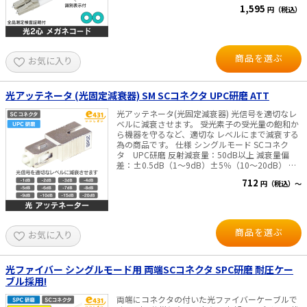
径:2mm ・波長 850/1300nm ※商品のこだわり
1,595
円（税込）
全商品に出荷前測定を行い「挿入損失」「リター
ンロス」の測定結果を全商品 パッケージに記載
し、目で性能をご確認頂けるようにいたしまし
た。
商品を選ぶ
お気に入り
光アッテネータ (光固定減衰器) SM SCコネクタ UPC研磨 ATT
光アッテネータ(光固定減衰器) 光信号を適切なレ
ベルに減衰させます。 受光素子の受光量の飽和か
ら機器を守るなど、適切な レベルにまで減衰する
為の商品です。 仕様 シングルモード SCコネク
タ UPC研磨 反射減衰量：50dB以上 減衰量偏
差：±0.5dB（1～9dB）±5％（10～20dB） ※
上記より減衰量をお選び下さい
712
円（税込）～
商品を選ぶ
お気に入り
光ファイバー シングルモード用 両端SCコネクタ SPC研磨 耐圧ケー
ブル採用!
両端にコネクタの付いた光ファイバーケーブルで