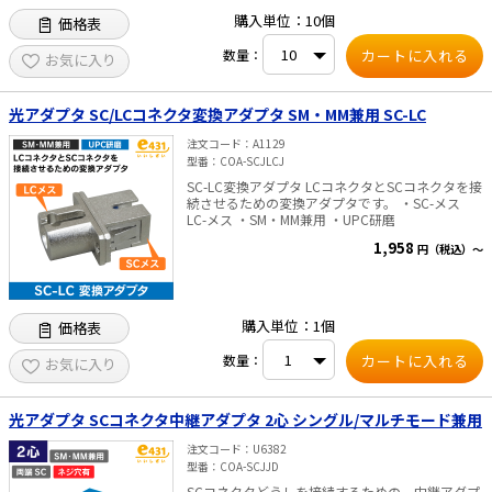
2.0~3.0mm丸型ケーブル 2×1.6/2.0/3.0mmケ
購入単位：10個
価格表
ーブル 内容物 ・SCコネクタ本体 ・カッター固
定具 (コネクタ10個につき1個) ・ワイパー (コ
数量：
ネクタ10個につき10枚) ・日本語説明書
お気に入り
光アダプタ SC/LCコネクタ変換アダプタ SM・MM兼用 SC-LC
注文コード
A1129
型番
COA-SCJLCJ
SC-LC変換アダプタ LCコネクタとSCコネクタを接
続させるための変換アダプタです。 ・SC-メス
LC-メス ・SM・MM兼用 ・UPC研磨
1,958
円（税込）～
購入単位：1個
価格表
数量：
お気に入り
光アダプタ SCコネクタ中継アダプタ 2心 シングル/マルチモード兼用
注文コード
U6382
型番
COA-SCJJD
SCコネクタどうしを接続するための、中継アダプ