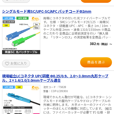
シングルモード用SC/UPC-SC/APC パッチコードΦ2mm
両端にコネクタの付いた光ファイバーケーブルで
す。 仕様 ・SM(シングルモード)9/125 ・両端SC
コネクタ ・研磨面 UPC - APC ・長さ 1m / 10m ・
ケーブル外径:2mm ・波長 1310/1550nm ※商品
のこだわり 全商品に出荷前測定を行い「挿入損
失」「リターンロス」の測定結果を全商品 パッケ
ージに記載し、目で性能をご確認頂けるようにい
382
円（税込）～
たしました。
商品を選ぶ
お気に入り
現場組立LCコネクタ UPC研磨 Φ0.25/0.9、2.0～3.0mm丸形ケーブ
ル、2×1.6/2.0/3.0mmケーブル適合
注文コード
T5828
型番
COP-LC0930U
現場でかんたん取付が可能な、LCコネクター シン
グルモードの屋内ケーブルやドロップケーブルの
外被に把持します。 大手メーカーのファイバーカ
ッターのほとんどの機種に対応しています。 (組立
には、ファイバーカッターが必要です) 仕様 ・研