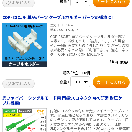
数量：
お気に入り
COP-ESCJ用 単品パーツ ケーブルホルダー パーツの補填に!
注文コード
A1419
型番
COP-ESCJ/CH
COP-ESCJ用 単品パーツ ケーブルホルダー部品
単品です。 紛失したり、破損してしまった場合
や、一度組み立てた後に外したりして パーツの補
填が必要となった際にご利用下さい。 適応コネク
タ: COP-ESCJ・COP-ESCJ/APC
38
円（税込）
購入単位：10個
数量：
お気に入り
光ファイバー シングルモード用 両端SCコネクタ APC研磨 耐圧ケー
ブル採用!
両端にコネクタの付いた光ファイバーケーブルで
す。 耐圧仕様となっており、内部にスパイラル状
のステンレス管が保護しています。 ケーブルに圧
力がかかる恐れのある場所に最適です。 仕様 ・
SM(シングルモード)9/125 ・SCコネクタ ・研磨面