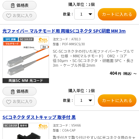
・リードファイバー長：各1m（全長2m） ・コネ
購入単位：1個
価格表
クター：SC/UPCコネクタ
数量：
お気に入り
光ファイバー マルチモード用 両端SCコネクタ SPC研磨 MM 3m
注文コード
A7813
型番
POF-MMSCS/30
SC-SCコネクタの付いた光ファイバーケーブルで
す。 仕様 ・MM(マルチモード) OM2 ・コア
径:50µｍ ・SC-SCコネクタ ・研磨面 SPC ・長さ
3m ・ケーブル外径:2mm
404
円（税込）～
購入単位：1個
価格表
数量：
お気に入り
SCコネクタ ダストキャップ 取手付 黒
注文コード
V5466
型番
COA-CAP
取手付きで取り付けやすいSC光コネクタ用のキャ