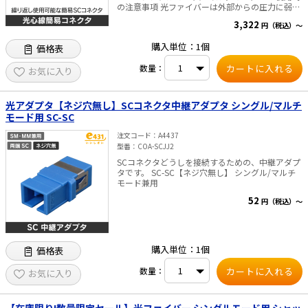
の注意事項 光ファイバーは外部からの圧力に弱
く、折れやすい性質があります。 当製品は光ファ
3,322
円（税込）～
イバーの位置ずれが起きにくい穴径で設計してい
ますが、光ファイバーの切断長が規定より長すぎ
購入単位：1個
価格表
るまたは短すぎる場合や、コネクタへ光ファイバ
ーを強く押し込んだ場合には、コネクタ内部で光
数量：
ファイバーに圧力がかかり、折損の原因となりま
お気に入り
す。 ご使用の際は、説明書の手順に従い、慎重に
挿入・接続していただきますようお願いいたしま
す。 上位モデルはこちら
光アダプタ【ネジ穴無し】SCコネクタ中継アダプタ シングル/マルチ
モード用 SC-SC
注文コード
A4437
型番
COA-SCJJ2
SCコネクタどうしを接続するための、中継アダプ
タです。 SC-SC【ネジ穴無し】 シングル/マルチ
モード兼用
52
円（税込）～
購入単位：1個
価格表
数量：
お気に入り
【在庫限り!数量限定セール】光ファイバー シングルモード用 シャッ