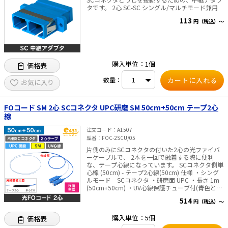
タです。 2心 SC-SC シングル/マルチモード兼用
113
円（税込）～
購入単位：1個
価格表
数量：
お気に入り
FOコード SM 2心 SCコネクタ UPC研磨 SM 50cm+50cm テープ2心
線
注文コード
A1507
型番
FOC-2SCU/05
片側のみにSCコネクタの付いた2心の光ファイバ
ーケーブルで、 2本を一回で融着する際に便利
な、テープ心線になっています。 SCコネクタ側単
心線 (50cm) - テープ2心線(50cm) 仕様 ・シング
ルモード SCコネクタ ・研磨面 UPC ・長さ 1m
(50cm+50cm) ・UV心線保護チューブ付(青色と白
色) - テープ2心線
514
円（税込）～
購入単位：5個
価格表