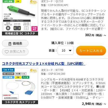
注文コード
Q1710
型番
COP-SC0930/APC
現場でかんたん取付が可能な、SCコネクター シン
グルモードの屋内ケーブルやドロップケーブルの
外被に把持します。 (0.25mm UV心線に直接接続
するコネクタではありません) 大手メーカーのフ
ァイバーカッターのほとんどの機種に対応してい
ます。 (組立には、ファイバーカッターが必要で
す) 仕様 ・研磨面 APC ・減衰量 0.5dB以下 ・反射
382
円（税込）～
減衰量 50dB以上 対応ケーブル ・Φ0.9、
2.0~3.0mm丸型ケーブル 2×1.6/2.0/3.0mmケ
購入単位：10個
価格表
ーブル 内容物 ・SCコネクタ本体×10個 ・カッタ
ー固定具 ・ワイパー
数量：
お気に入り
コネクタ付光スプリッタ 1×4 分岐 PLC型 （UPC研磨）
注文コード
W7799
型番
OSP-SCU4/200
シングルモードの光信号を4分岐するコネクタ付
PLC型（平面導波路型）スプリッタです。 0.9mm
光コード SC/UPCコネクタ付タイプです。 ■仕様
・ポート数：【4分岐】1×4 ・対応波長：1260～
1650nm ・挿入損失：7.6dB以下 ・損失均一性：
0.6dB以下 ・反射減衰量：55dB以上 ・ダイレク
ティビティ：55dB以上 ・PLCサイズ（mm）：
2,948
円（税込）～
7×4×60 ・リードファイバー：φ0.9mmコード