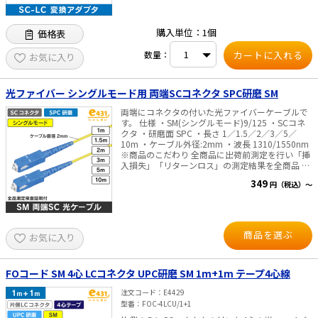
購入単位：1個
価格表
数量：
お気に入り
光ファイバー シングルモード用 両端SCコネクタ SPC研磨 SM
両端にコネクタの付いた光ファイバーケーブルで
す。 仕様 ・SM(シングルモード)9/125 ・SCコネ
クタ ・研磨面 SPC ・長さ 1／1.5／2／3／5／
10m ・ケーブル外径:2mm ・波長 1310/1550nm
※商品のこだわり 全商品に出荷前測定を行い「挿
入損失」「リターンロス」の測定結果を全商品 パ
ッケージに記載し、目で性能をご確認頂けるよう
349
円（税込）～
にいたしました。
商品を選ぶ
お気に入り
FOコード SM 4心 LCコネクタ UPC研磨 SM 1m+1m テープ4心線
注文コード
E4429
型番
FOC-4LCU/1+1