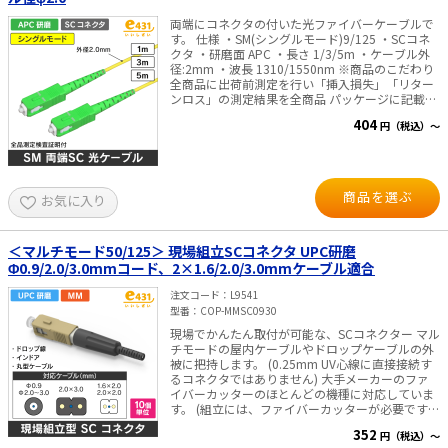
両端にコネクタの付いた光ファイバーケーブルで
す。 仕様 ・SM(シングルモード)9/125 ・SCコネ
クタ ・研磨面 APC ・長さ 1/3/5m ・ケーブル外
径:2mm ・波長 1310/1550nm ※商品のこだわり
全商品に出荷前測定を行い「挿入損失」「リター
ンロス」の測定結果を全商品 パッケージに記載
し、目で性能をご確認頂けるようにいたしまし
404
円（税込）～
た。
商品を選ぶ
お気に入り
＜マルチモード50/125＞ 現場組立SCコネクタ UPC研磨
Φ0.9/2.0/3.0mmコード、2×1.6/2.0/3.0mmケーブル適合
注文コード
L9541
型番
COP-MMSC0930
現場でかんたん取付が可能な、SCコネクター マル
チモードの屋内ケーブルやドロップケーブルの外
被に把持します。 (0.25mm UV心線に直接接続す
るコネクタではありません) 大手メーカーのファ
イバーカッターのほとんどの機種に対応していま
す。 (組立には、ファイバーカッターが必要です)
仕様 ・研磨面 UPC ・減衰量 0.5dB以下 ・反射減
352
円（税込）～
衰量 25dB以上 対応ケーブル ・Φ0.9、