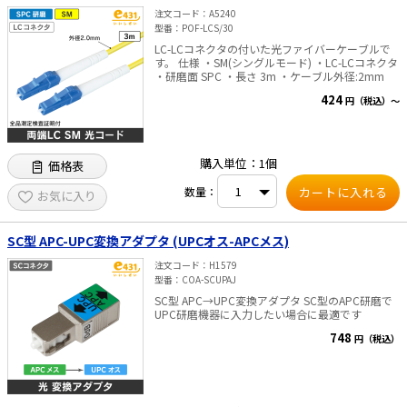
注文コード
A5240
型番
POF-LCS/30
LC-LCコネクタの付いた光ファイバーケーブルで
す。 仕様 ・SM(シングルモード) ・LC-LCコネクタ
・研磨面 SPC ・長さ 3m ・ケーブル外径:2mm
424
円（税込）～
購入単位：1個
価格表
数量：
お気に入り
SC型 APC-UPC変換アダプタ (UPCオス-APCメス)
注文コード
H1579
型番
COA-SCUPAJ
SC型 APC→UPC変換アダプタ SC型のAPC研磨で
UPC研磨機器に入力したい場合に最適です
748
円（税込）