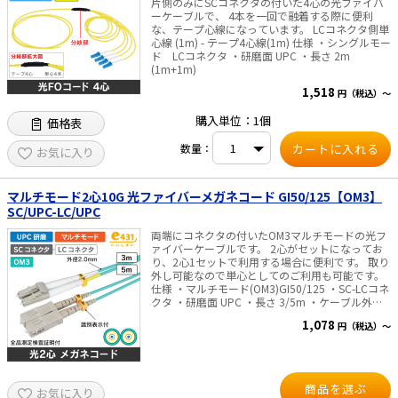
片側のみにSCコネクタの付いた4心の光ファイバ
ーケーブルで、 4本を一回で融着する際に便利
な、テープ心線になっています。 LCコネクタ側単
心線 (1m) - テープ4心線(1m) 仕様 ・シングルモー
ド LCコネクタ ・研磨面 UPC ・長さ 2m
(1m+1m)
1,518
円（税込）～
購入単位：1個
価格表
数量：
お気に入り
マルチモード2心10G 光ファイバーメガネコード GI50/125【OM3】
SC/UPC-LC/UPC
両端にコネクタの付いたOM3マルチモードの光フ
ァイバーケーブルです。 2心がセットになってお
り、2心1セットで利用する場合に便利です。 取り
外し可能なので単心としてのご利用も可能です。
仕様 ・マルチモード(OM3)GI50/125 ・SC-LCコネ
クタ ・研磨面 UPC ・長さ 3/5m ・ケーブル外
径:2mm ・波長 850/1300nm ※商品のこだわり
1,078
円（税込）～
全商品に出荷前測定を行い「挿入損失」「リター
ンロス」の測定結果を全商品 パッケージに記載
し、目で性能をご確認頂けるようにいたしまし
た。
商品を選ぶ
お気に入り