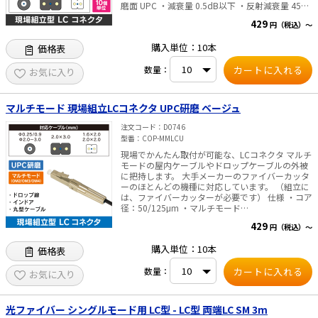
磨面 UPC ・減衰量 0.5dB以下 ・反射減衰量 45dB
以上 対応ケーブル ・Φ0.25/0.9、2.0～3.0mm丸
429
円（税込）～
型ケーブル 2×1.6/2.0/3.0mmケーブル 内容物
・LCコネクタ本体 ・カッター固定具 (コネク
購入単位：10本
価格表
タ10個につき1個) ・ワイパー (コネクタ10個に
つき10枚) ・日本語説明書
数量：
お気に入り
マルチモード 現場組立LCコネクタ UPC研磨 ベージュ
注文コード
D0746
型番
COP-MMLCU
現場でかんたん取付が可能な、LCコネクタ マルチ
モードの屋内ケーブルやドロップケーブルの外被
に把持します。 大手メーカーのファイバーカッタ
ーのほとんどの機種に対応しています。 （組立に
は、ファイバーカッターが必要です） 仕様 ・コア
径：50/125μm ・マルチモード
（OM2/OM3/OM4） ・研磨面 UPC ・減衰量
429
円（税込）～
0.5dB以下 ・反射減衰量 25dB以上 対応ケーブル
・Φ0.25/0.9、2.0～3.0mm丸型ケーブル
購入単位：10本
価格表
2×1.6/2.0/3.0mmケーブル 内容物 ・LCコネクタ
本体 ・カッター固定具（コネクタ10個につき1
数量：
個） ・ワイパー（コネクタ10個につき10枚） ・
お気に入り
日本語説明書
光ファイバー シングルモード用 LC型 - LC型 両端LC SM 3m