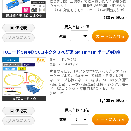
につき1個） 工具を別でご用意いただく必要があ
りません！ ------------ ■新型の特徴■ ・細径のケ
ーブルに対応しました ・ケーブルの固定方法が変
e431オリジナル
わり、より安定した接続が可能です ■商品紹介■
283
円（税込）～
現場でかんたん取付が可能な、SCコネクターで
暑さ対策
す。 屋内ケーブルやドロップケーブルの外被に把
購入単位：5個
価格表
持して加工します。 (UV心線に直接接続するコネ
クタではありません) 仕様 ・研磨面 SPC ・減衰量
販売終了品
数量：
0.5dB以下 ・反射減衰量 40dB以上 内容物 ・本体
お気に入り
1個 ・ケーブルホルダー1個(ケーブルが動かな
い様に固定する為のパーツ) ケーブルホルダー
は単体でもご購入いただけます。→こちらから
FOコード SM 4心 SCコネクタ UPC研磨 SM 1m+1m テープ4心線
COP-ESCJ用 単品パーツ ケーブルホルダー ・不織
布1枚(ストリッパーにて外被を取った後、ケーブ
注文コード
V4225
ルを拭取る為の布) ■■■■ ご注意 ■■■■ ・同
型番
FOC-4SCU/1+1
商品の組立加工に際して、別途ホルダー工具が必
片側のみにSCコネクタの付いた4心の光ファイバ
要となります。 →こちらから 現場組立型 SCコ
ーケーブルで、 4本を一回で融着する際に便利
ネクタ 専用工具 (ストリッパー兼カッターホルダ
な、テープ心線になっています。 SCコネクタ側単
ー 外把持用) ・対応外皮径 2×3.1mm、
心線 (1m) - テープ4心線(1m) 仕様 ・シングルモー
2×2mm、2×1.6mm
ド SCコネクタ ・研磨面 UPC ・長さ 2m
(1m+1m)
1,408
円（税込）～
購入単位：1個
価格表
数量：
お気に入り