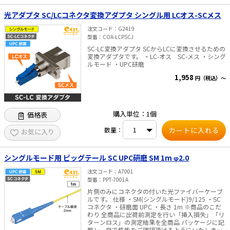
光アダプタ SC/LCコネクタ変換アダプタ シングル用 LCオス-SCメス
注文コード
G2419
型番
COA-LCPSCJ
SC-LC変換アダプタ SCからLCに変換させるための
変換アダプタです。 ・LC-オス SC-メス ・シング
ルモード ・UPC研磨
1,958
円（税込）～
購入単位：1個
価格表
数量：
お気に入り
シングルモード用 ピッグテール SC UPC研磨 SM 1m φ2.0
注文コード
A7001
型番
PPT-7001A
片側のみにコネクタの付いた光ファイバーケーブ
ルです。 仕様 ・SM(シングルモード)9/125 ・SC
コネクタ ・研磨面 UPC ・長さ 1m ※商品のこだ
わり 全商品に出荷前測定を行い「挿入損失」「リ
ターンロス」の測定結果を全商品 パッケージに記
載し、目で性能をご確認頂けるようにいたしまし