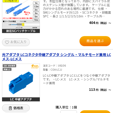
す。 耐圧仕様となっており、内部にスパイラル状
のステンレス管が保護しています。 ケーブルに圧
力がかかる恐れのある場所に最適です。 仕様 ・
SM(シングルモード)9/125 ・SCコネクタ ・研磨面
SPC ・長さ 1/1.5/2/3/5/10m ・ケーブル外
径:3mm ・波長 1310/1550nm ※商品のこだわり
404
円（税込）～
全商品に出荷前測定を行い「挿入損失」「リター
ンロス」の測定結果を全商品 パッケージに記載
し、目で性能をご確認頂けるようにいたしまし
た。
商品を選ぶ
お気に入り
光アダプタ LCコネクタ中継アダプタ シングル・マルチモード兼用 LC
メス-LCメス
注文コード
U6106
型番
COA-LCJJ
LC-LC中継アダプタ LCとLCをつなぐ中継アダプタ
です。 ・LC-メス LC-メス ・シングル/マルチモ
ード兼用
113
円（税込）～
購入単位：1個
価格表