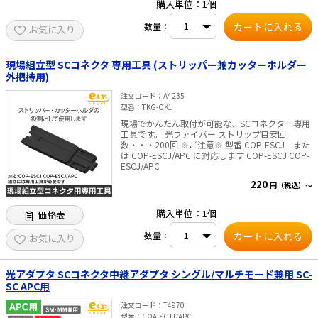
購入単位：1個
数量：
お気に入り
現場組立型 SCコネクタ 専用工具 (ストリッパー兼カッターホルダー
外把持用)
注文コード
A4235
型番
TKG-OK1
現場でかんたん取付が可能な、SCコネクター専用
工具です。 光ファイバー ストリップ目安回
数・・・200回 ※ご注意※ 型番:COP-ESCJ また
は COP-ESCJ/APC に対応します COP-ESCJ COP-
ESCJ/APC
220
円（税込）～
購入単位：1個
価格表
数量：
お気に入り
光アダプタ SCコネクタ中継アダプタ シングル/マルチモード兼用 SC-
SC APC用
注文コード
T4970
型番
COA-SCJJ/APC