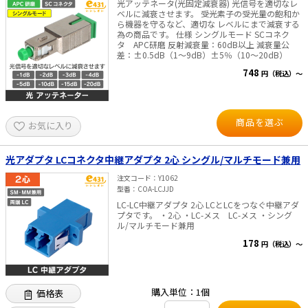
光アッテネータ(光固定減衰器) 光信号を適切なレ
ベルに減衰させます。 受光素子の受光量の飽和か
ら機器を守るなど、適切な レベルにまで減衰する
為の商品です。 仕様 シングルモード SCコネク
タ APC研磨 反射減衰量：60dB以上 減衰量公
差：±0.5dB（1～9dB）±5％（10～20dB）
748
円（税込）～
商品を選ぶ
お気に入り
光アダプタ LCコネクタ中継アダプタ 2心 シングル/マルチモード兼用
注文コード
Y1062
型番
COA-LCJJD
LC-LC中継アダプタ 2心 LCとLCをつなぐ中継アダ
プタです。 ・2心 ・LC-メス LC-メス ・シング
ル/マルチモード兼用
178
円（税込）～
購入単位：1個
価格表