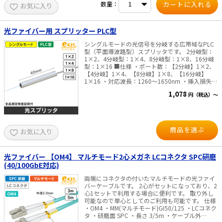
数量：
お気に入り
光ファイバー用 スプリッター PLC型
シングルモードの光信号を分岐する広帯域なPLC
型（平面導波路型）スプリッタです。 2分岐型：
1×2、4分岐型：1×4、8分岐型：1×8、16分岐
型：1×16 ■仕様 ・ポート数：【2分岐】1×2、
【4分岐】1×4、【8分岐】1×8、【16分岐】
1×16 ・対応波長：1260～1650nm ・挿入損失：
【2分岐】4.0dB以下、【4分岐】7.3dB以下、【8
1,078
円（税込）～
分岐】10.5dB以下、【16分岐】13.7dB以下 ・反
射減衰量：50dB以上 ・PLCサイズ（mm）：【2
分岐】4×4×40、【4分岐】4×4×40、【8分
岐】4×4×40、【16分岐】4×7×50 ・リードフ
ァイバー：IN/φ0.25mm素線、 OUT/【2分岐】2
商品を選ぶ
お気に入り
心テープ×1、【4分岐】4心テープ×1、【8分
岐】4心テープ×2、【16分岐】8心テープ×2 ・
リードファイバー長：各1.5m（全長3.4m）、コ
ネクター無し
光ファイバー 【OM4】 マルチモード2心メガネ LCコネクタ SPC研磨
(40/100GbE対応)
両端にコネクタの付いたマルチモードの光ファイ
バーケーブルです。 2心がセットになっており、2
心1セットで利用する場合に便利です。 取り外し
可能なので単心としてのご利用も可能です。 仕様
・OM4 ・MM(マルチモード)GI50/125 ・LCコネク
タ ・研磨面 SPC ・長さ 3/5m ・ケーブル外