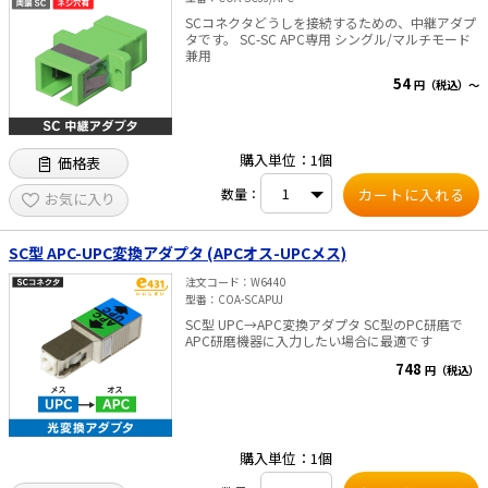
SCコネクタどうしを接続するための、中継アダプ
タです。 SC-SC APC専用 シングル/マルチモード
兼用
54
円（税込）～
購入単位：1個
価格表
数量：
お気に入り
SC型 APC-UPC変換アダプタ (APCオス-UPCメス)
注文コード
W6440
型番
COA-SCAPUJ
SC型 UPC→APC変換アダプタ SC型のPC研磨で
APC研磨機器に入力したい場合に最適です
748
円（税込）
購入単位：1個