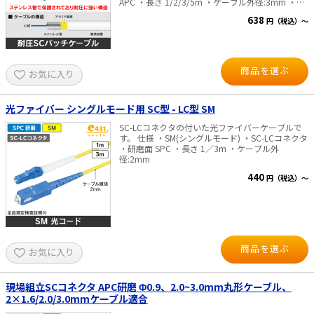
APC ・長さ 1/2/3/5m ・ケーブル外径:3mm ・波
長 1310/1550nm ※商品のこだわり 全商品に出荷
638
円（税込）～
前測定を行い「挿入損失」「リターンロス」の測
定結果を全商品 パッケージに記載し、目で性能を
ご確認頂けるようにいたしました。
商品を選ぶ
お気に入り
光ファイバー シングルモード用 SC型 - LC型 SM
SC-LCコネクタの付いた光ファイバーケーブルで
す。 仕様 ・SM(シングルモード) ・SC-LCコネクタ
・研磨面 SPC ・長さ 1／3m ・ケーブル外
径:2mm
440
円（税込）～
商品を選ぶ
お気に入り
現場組立SCコネクタ APC研磨 Φ0.9、2.0~3.0mm丸形ケーブル、
2×1.6/2.0/3.0mmケーブル適合