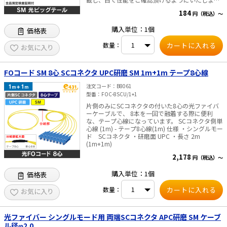
た。
184
円（税込）～
購入単位：1個
価格表
数量：
お気に入り
FOコード SM 8心 SCコネクタ UPC研磨 SM 1m+1m テープ8心線
注文コード
B8061
型番
FOC-8SCU/1+1
片側のみにSCコネクタの付いた8心の光ファイバ
ーケーブルで、 8本を一回で融着する際に便利
な、テープ心線になっています。 SCコネクタ側単
心線 (1m) - テープ8心線(1m) 仕様 ・シングルモー
ド SCコネクタ ・研磨面 UPC ・長さ 2m
(1m+1m)
2,178
円（税込）～
購入単位：1個
価格表
数量：
お気に入り
光ファイバー シングルモード用 両端SCコネクタ APC研磨 SM ケーブ
ル径φ2.0