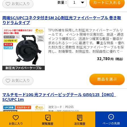
数量：
お気に入り
両端SC/UPCコネクタ付きSM 2心耐圧光ファイバーケーブル 巻き取
りドラムタイプ
TPU外被を採用した耐圧光ファイバーケーブルリ
ールです。 イベント現場や災害対応、放送・通信
インフラ構築など、迅速かつ確実な敷設・撤収が
求められるシーンに最適です。 ■主な特長 ・優れ
た耐久性と柔軟性 耐圧光ファイバーケーブルを採
用し、耐衝撃性、耐側圧性、耐屈曲性に優れてい
ます。 さらに、TPU外被により耐摩耗性・耐油
32,780
円（税込）
性・耐候性を兼ね備えており、 屋外や過酷な環境
下でも安定した通信性能を維持します。 ・軽量・
コンパクト設計 樹脂製リール本体は軽量で持ち運
びが容易です。 最初からリールに巻かれているの
で設置、現場での取り回しがスムーズです。 ・簡
商品を選ぶ
お気に入り
便な敷設・撤収 ドラムリール方式により、ケーブ
ルの引き出しや巻き取りが迅速に行えます。 コネ
クタ保護や脱落防止キャップの装備により、作業
中のトラブルを最小限に抑えます。 ・高品質な通
マルチモード10G 光ファイバーピッグテール GI50/125【OM3】
信性能 シングルモード（SM）に対応し、長距離
SC/UPC 1m
かつ高速なデータ伝送が可能です。 全数検査を実
施し、安心してご利用いただけます。 ■仕様 ケー
注文コード
P0265
ブル種類： SM（シングルモード） 心数： 2心 コ
型番
PPT-OM3SCU/10
ネクタ： SC/UPC×2（両端） ケーブル長：
OM3マルチモード片側のみにコネクタの付いた光
100m、200m リール寸法：232.3（W）×
ファイバーケーブルです。 仕様 ・マルチモード
206（D）× 312.5（H）mm 重量：【100m】約
ページの先頭
お気に入り
閲覧履歴
注文履歴
(OM3)GI50/125 ・SCコネクタ ・研磨面 UPC ・長