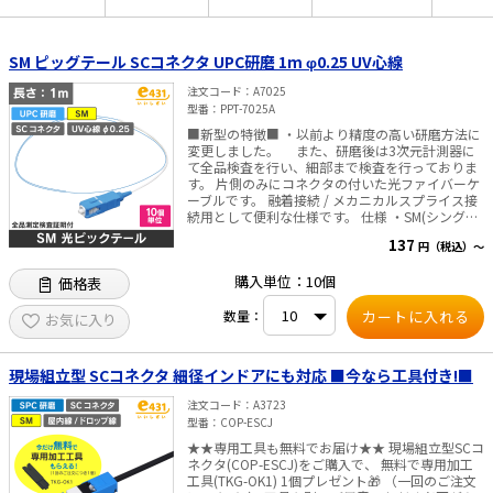
太陽光発電工事
エアコン・換気扇・空調資材
SM ピッグテール SCコネクタ UPC研磨 1m φ0.25 UV心線
太陽光発電ケーブル・コネクタ・関連資
ホテル・病院向け
材/機器
注文コード
A7025
型番
PPT-7025A
電源ケーブル／コネクタ／分電盤／ブレ
ーカ
■新型の特徴■ ・以前より精度の高い研磨方法に
変更しました。 また、研磨後は3次元計測器に
照明・照明器具
て全品検査を行い、細部まで検査を行っておりま
す。 片側のみにコネクタの付いた光ファイバーケ
ーブルです。 融着接続 / メカニカルスプライス接
電源タップ・延長コード
続用として便利な仕様です。 仕様 ・SM(シングル
モード)9/125 ・SCコネクタ ・研磨面 UPC ・長さ
137
スイッチ・コンセント（配線器具）
円（税込）～
1m ・UV心線 φ0.25 梱包状態 10個入/箱 を衝撃
吸収性の高い箱に入れて出荷いたします。 (ご注文
購入単位：10個
価格表
単位は10個単位となります) ※商品のこだわり 出
PF管/FEP管/CD管/情報線保護管
荷前の測定で「挿入損失」「リターンロス」の結
数量：
果を全商品 パッケージに記載し、目で性能をご確
お気に入り
ボックス・ビニル電線管付属品・引き込
認頂けるようにいたしました。
みカバー
工具関連
現場組立型 SCコネクタ 細径インドアにも対応 ■今なら工具付き!■
注文コード
A3723
EV充電設備工事関連
型番
COP-ESCJ
★★専用工具も無料でお届け★★ 現場組立型SCコ
感染症関連
ネクタ(COP-ESCJ)をご購入で、 無料で専用加工
工具(TKG-OK1) 1個プレゼント🎁 （一回のご注文
その他