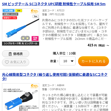
SM ピッグテール SCコネクタ UPC研磨 耐候性ケーブル採用 SM 5m
注文コード
A7023
型番
PPT-7023/B5
片側のみにコネクタの付いた光ファイバーケーブ
ルです。 耐候性ケーブルを採用しており、屋外で
のご利用される場合に 最適な仕様です。 (コネク
タ部分は、耐候性ではございません) 仕様 ・コネ
クタの種類:SCコネクタ ・研磨面:UPC ・長さ:5m
・耐候性ケーブル採用 2x3mm ※商品のこだわ
り 全商品に出荷前測定を行い「挿入損失」「リタ
415
円（税込）～
ーンロス」の測定結果を全商品 パッケージに記載
し、目で性能をご確認頂けるようにいたしまし
購入単位：10個
価格表
た。
数量：
お気に入り
光心線簡易型コネクタ (繰り返し使用可能) 仮接続に最適なSCコネク
タ!
注文コード
A6844
型番
COP-BFA/SCU
カットされた裸心線を差し込むことで装着が可能
で、現場での測定や計測で、仮接続を行う際に便
利なコネクタです。 詳しい使い方は説明書をご確
認ください。 ・減衰量：1.0dB以下 ・適用ファイ
バー：シングルモード／マルチモード ※ご使用時