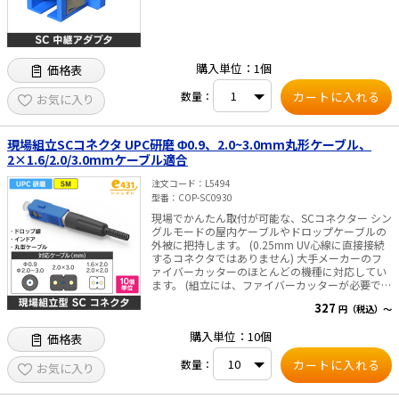
購入単位：1個
価格表
数量：
お気に入り
現場組立SCコネクタ UPC研磨 Φ0.9、2.0~3.0mm丸形ケーブル、
2×1.6/2.0/3.0mmケーブル適合
注文コード
L5494
型番
COP-SC0930
現場でかんたん取付が可能な、SCコネクター シン
グルモードの屋内ケーブルやドロップケーブルの
外被に把持します。 (0.25mm UV心線に直接接続
するコネクタではありません) 大手メーカーのフ
ァイバーカッターのほとんどの機種に対応してい
ます。 (組立には、ファイバーカッターが必要で
す) 仕様 ・研磨面 UPC ・減衰量 0.5dB以下 ・反
327
円（税込）～
射減衰量 45dB以上 対応ケーブル ・Φ0.9、
2.0~3.0mm丸型ケーブル 2×1.6/2.0/3.0mmケ
購入単位：10個
価格表
ーブル 内容物 ・SCコネクタ本体 ・カッター固
定具 (コネクタ10個につき1個) ・ワイパー (コ
数量：
ネクタ10個につき10枚) ・日本語説明書
お気に入り