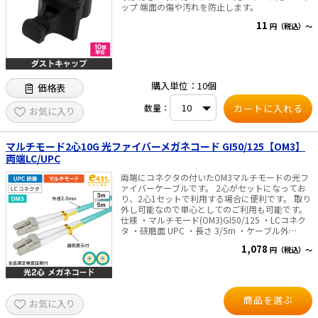
ップ 端面の傷や汚れを防止します。
11
円（税込）～
購入単位：10個
価格表
数量：
お気に入り
マルチモード2心10G 光ファイバーメガネコード GI50/125【OM3】
両端LC/UPC
両端にコネクタの付いたOM3マルチモードの光フ
ァイバーケーブルです。 2心がセットになってお
り、2心1セットで利用する場合に便利です。 取り
外し可能なので単心としてのご利用も可能です。
仕様 ・マルチモード(OM3)GI50/125 ・LCコネク
タ ・研磨面 UPC ・長さ 3/5m ・ケーブル外
径:2mm ・波長 850/1300nm ※商品のこだわり
1,078
円（税込）～
全商品に出荷前測定を行い「挿入損失」「リター
ンロス」の測定結果を全商品 パッケージに記載
し、目で性能をご確認頂けるようにいたしまし
た。
商品を選ぶ
お気に入り