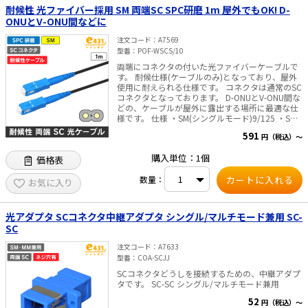
耐候性 光ファイバー採用 SM 両端SC SPC研磨 1m 屋外でもOK! D-
ONUとV-ONU間などに
注文コード
A7569
型番
POF-WSCS/10
両端にコネクタの付いた光ファイバーケーブルで
す。 耐候仕様(ケーブルのみ)となっており、屋外
使用に耐えられる仕様です。 コネクタは通常のSC
コネクタとなっております。 D-ONUとV-ONU間な
どの、ケーブルが屋外に露出する場所に最適な仕
様です。 仕様 ・SM(シングルモード)9/125 ・SC
コネクタ ・研磨面 SPC ・長さ 1m ・ケーブル外
591
円（税込）～
径:3x2mm ・耐圧・難燃仕様 ※商品のこだわり 全
商品に出荷前測定を行い「挿入損失」「リターン
購入単位：1個
価格表
ロス」の測定結果を全商品 パッケージに記載し、
目で性能をご確認頂けるようにいたしました。
数量：
お気に入り
光アダプタ SCコネクタ中継アダプタ シングル/マルチモード兼用 SC-
SC
注文コード
A7633
型番
COA-SCJJ
SCコネクタどうしを接続するための、中継アダプ
タです。 SC-SC シングル/マルチモード兼用
52
円（税込）～