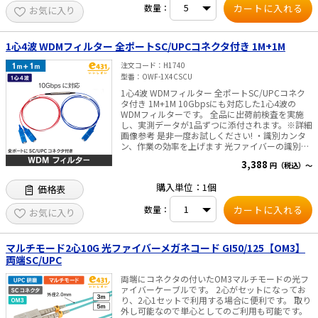
数量：
お気に入り
1心4波 WDMフィルター 全ポートSC/UPCコネクタ付き 1M+1M
注文コード
H1740
型番
OWF-1X4CSCU
1心4波 WDMフィルター 全ポートSC/UPCコネク
タ付き 1M+1M 10Gbpsにも対応した1心4波の
WDMフィルターです。 全品に出荷前検査を実施
し、実測データが1品ずつに添付されます。※詳細
画像参考 是非一度お試しください! ・識別カンタ
ン、作業の効率を上げます 光ファイバーの識別
は、ファイバー素線の色分け(COM:白、REF:赤、
3,388
円（税込）～
PAS:青)と同色による保護チューブを採用しており
ます。更に保護チューブには文字表記(COM、
購入単位：1個
価格表
REF、PAS)のチューブが施されている為、識別の
ミスが発生しません。 ・SC/UPCコネクタが加工
数量：
済みで省施工です。 波長範囲:1260~1580nm 透過
お気に入り
波長:1550~1560nm 反射波長:1260~1360nm、
1480~1500nm、1574~1580nm
マルチモード2心10G 光ファイバーメガネコード GI50/125【OM3】
両端SC/UPC
両端にコネクタの付いたOM3マルチモードの光フ
ァイバーケーブルです。 2心がセットになってお
り、2心1セットで利用する場合に便利です。 取り
外し可能なので単心としてのご利用も可能です。