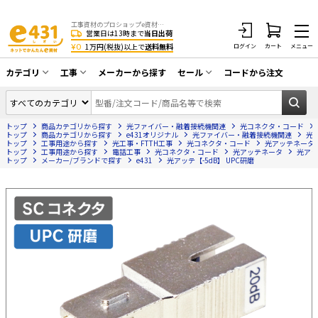
工事資材のプロショップe資材 CATV・アンテナ・防犯・光・LAN・電気・空調工事など
営業日は13時まで
当日出荷
¥0
1万円(税抜)以上で
送料無料
ログイン
カート
メニュー
カテゴリ
工事
メーカーから探す
セール
コードから注文
同軸ケーブル／テレビ用接栓／関連工具
CATV・アンテナ工事
在庫一掃セール
アンテナ・取付金具・ブースター／CATV
トップ
商品カテゴリから探す
光ファイバー・融着接続機関連
光コネクタ・コード
光工事・FTTH工事
部材類
トップ
商品カテゴリから探す
e431オリジナル
光ファイバー・融着接続機関連
光
トップ
工事用途から探す
光工事・FTTH工事
光コネクタ・コード
光アッテネータ
トップ
配線補助具（モール・結束バンド・テー
工事用途から探す
電話工事
光コネクタ・コード
光アッテネータ
光アッ
エアコン・換気扇工事
トップ
メーカー/ブランドで探す
e431
光アッテ【-5dB】 UPC研磨
プ類 他）
防犯カメラ工事
防犯工事関連
LAN配線工事
HDMIケーブル・周辺機器／RCAケーブル
電話工事
電話線／コネクタ／アダプタ
電気配管工事
光ファイバー・融着接続機関連
EV充電設備工事
LANケーブル・コネクタ・関連資材/機器
照明設置工事
ネットワーク機器