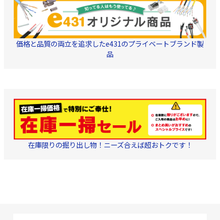
ありません) 仕様 ・研磨
面 SPC ・減衰量 0.5dB以
下 ・反射減衰量 40dB以
上 内容物 ・本体1個 ・
ケーブルホルダー1個(ケ
ーブルが動かない様に固
価格と品質の両立を追求したe431のプライベートブランド製
定する為のパーツ) ケー
ブルホルダーは単体でも
品
ご購入いただけます。
→
こちらから COP-ESCJ用
単品パーツ ケーブルホル
ダー
・不織布1枚(ス
トリッパーにて外被を取
った後、ケーブルを拭取
る為の布) ■■■■ ご注
意 ■■■■ ・同商品の組
立加工に際して、別途ホ
ルダー工具が必要となり
ます。
→こちらから 現
在庫限りの掘り出し物！ニーズ合えば超おトクです！
場組立型 SCコネクタ 専
用工具 (ストリッパー兼カ
ッターホルダー 外把持用)
・対応外皮径
2×3.1mm、2×2mm、
2×1.6mm