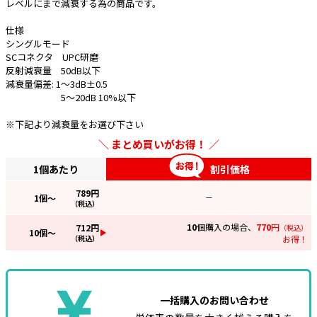
レベルにまで減衰する為の商品です。
e431オリジナル
仕様
シングルモード
暑さ対策
SCコネクタ UPC研磨
反射減衰量 50dB以下
販売終了品
減衰量偏差: 1～3dB±0.5
5～20dB 10%以下
※下記より減衰量をお選び下さい
まとめ買いがお得！
1個あたり
割引価格
789
円
1
個～
—
（税込）
10
個購入の場合、
770
円
712
円
（税込）
10
個～
（税込）
お得！
一括購入のお問い合わせ