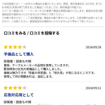
※当日発送とは・・・e431から商品をお届けいたします。原則、弊社営業日の【13:00】までに
お手続き(決済が終了)頂きました商品につきましては、即日発送が可能です。
※メーカー直送とは・・・メーカーからお客様へ商品を直接お届けいたします。配送方法及び配
送指定日の選択はいただけませんので予めご了承ください。
※お取り寄せとは・・・ご注文確定後、商品をお取り寄せいたします。入荷次第の出荷となりま
すので、ご注意ください。配送指定日の選択はいただけませんので予めご了承ください。
口コミをみる / 口コミを投稿する
2024/09/26
予備品として購入
投稿者：田舎もの様
普段、ケーブルメーカーの品物を使用していますが、
緊急時及び出先の常備品として購入しました。
価格は魅力ですが「性能の安定度」と「耐久性」が気になるところです。
使用して何か問題あれば、追記します。
2024/09/11
応急対応用として
投稿者：田舎もの様