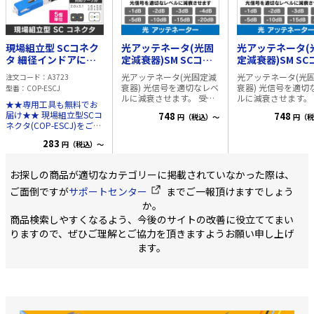
単位は10個単位となりま
す) ※商品のこだわり 出
荷前の測定で「挿入損
失」「リターンロス」の
現場組立型 SCコネク
光アッテネータ(光固
光アッテネータ(
結果を全商品 パッケージ
に記載し、目で性能をご
タ 細径インドアにも
定減衰器)SM SCコネ
定減衰器)SM SC
確認頂けるようにいたし
対応 ■今なら工具付
クタ APC研磨 -3dB
クタ APC研磨 -5
光アッテネータ(光固定減
光アッテネータ(光
注文コード
A3723
ました。
き!■
衰器) 光信号を適切なレベ
衰器) 光信号を適切なレベ
型番
COP-ESCJ
ルに減衰させます。 受光
ルに減衰させます。
★★専用工具も無料でお
素子の受光量の飽和から
素子の受光量の飽和
届け★★ 現場組立型SCコ
748
748
円（税込）～
円（税
機器を守るなど、適切な
機器を守るなど、適
ネクタ(COP-ESCJ)をご購
レベルにまで減衰する為
レベルにまで減衰す
入で、 無料で専用加工工
の商品です。 仕様 シング
の商品です。 仕様 シング
283
円（税込）～
具(TKG-OK1) 1個プレゼン
ルモード SCコネクタ
ルモード SCコネ
ト🎁 （一回のご注文につ
APC研磨 反射減衰量
APC研磨 反射減
き1個） 工具を別でご用
60dB以下 減衰量公差 １
60dB以下 減衰量公
お探しの商品が適切なカテゴリーに掲載されていなかった際は、
意いただく必要がありま
～10dB ： ±0.5dB 15、
～10dB ： ±0.5dB
せん！ ------------ ■新型の
ご面倒ですが
サポートセンター
までご一報頂けますでしょう
20dB ： ±5％
20dB ： ±5％
特徴■ ・細径のケーブル
か。
に対応しました ・ケーブ
商品検索しやすくなるよう、今後のサイトの改善に役立ててまい
ルの固定方法が変わり、
より安定した接続が可能
りますので、ぜひご理解とご協力を頂きますようお願い申し上げ
です ■商品紹介■ 現場で
ます。
かんたん取付が可能な、
SCコネクターです。 屋内
ケーブルやドロップケー
ブルの外被に把持して加
工します。 (UV心線に直
接接続するコネクタでは