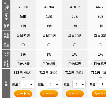
コード
注文
A6380
A6704
A1012
A4778
減衰量
5dB
1dB
2dB
3dB
単位
購入
1個
1個
1個
1個
区分
在庫
当日発送
当日発送
当日発送
当日発
状況
在庫
○
○
○
○
ント
ポイ
1%
1%
1%
1%
まとめ
買い
価格表
価格表
価格表
価格
712
712
712
712
円
（税込）
円
（税込）
円
（税込）
円
（税
～
～
～
～
単価
数量：
数量：
数量：
数量：
カートへ
カートへ
カートへ
カート