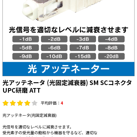
太陽光発電工事
エアコン・換気扇・空調資材
太陽光発電ケーブル・コネクタ・関連資
ホテル・病院向け
材/機器
電源ケーブル／コネクタ／分電盤／ブレ
ーカ
照明・照明器具
電源タップ・延長コード
スイッチ・コンセント（配線器具）
PF管/FEP管/CD管/情報線保護管
光アッテネータ (光固定減衰器) SM SCコネクタ
UPC研磨 ATT
ボックス・ビニル電線管付属品・引き込
みカバー
工具関連
平均評価：
4
EV充電設備工事関連
光アッテネータ(光固定減衰器)
感染症関連
光信号を適切なレベルに減衰させます。
受光素子の受光量の飽和から機器を守るなど、適切な
その他