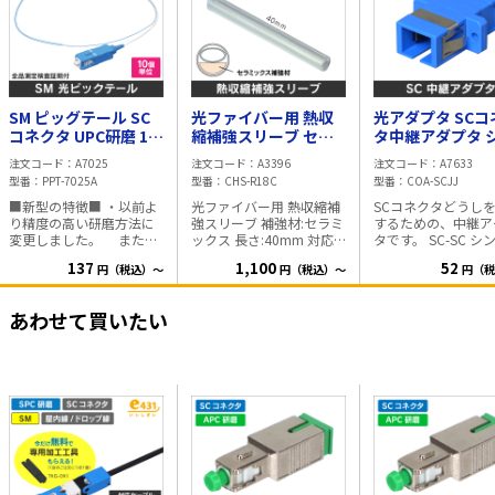
SM ピッグテール SC
光ファイバー用 熱収
光アダプタ SCコ
コネクタ UPC研磨 1m
縮補強スリーブ セラ
タ中継アダプタ 
φ0.25 UV心線
ミックス補強材 1～8
グル/マルチモー
注文コード
A7025
注文コード
A3396
注文コード
A7633
心用 25本入
用 SC-SC
型番
PPT-7025A
型番
CHS-R18C
型番
COA-SCJJ
■新型の特徴■ ・以前よ
光ファイバー用 熱収縮補
SCコネクタどうし
り精度の高い研磨方法に
強スリーブ 補強材:セラミ
するための、中継ア
変更しました。 また、
ックス 長さ:40mm 対応
タです。 SC-SC シングル/
研磨後は3次元計測器にて
ケーブル:単心～8心(テー
マルチモード兼用
137
1,100
52
円（税込）～
円（税込）～
円（税
全品検査を行い、細部ま
プ心線対応) ※改良点※
で検査を行っておりま
新型は以前のタイプより
す。 片側のみにコネクタ
早く溶け、早く冷える様
あわせて買いたい
の付いた光ファイバーケ
に改良しました。 ※1袋
ーブルです。 融着接続 /
=25本入※ ◎融着時間の
メカニカルスプライス接
目安について◎ 環境や機
続用として便利な仕様で
種によって異なる為、下
す。 仕様 ・SM(シングル
記の時間から微調整を行
モード)9/125 ・SCコネク
い適正な 設定を行ってく
タ ・研磨面 UPC ・長さ
ださい。 目安時間:220～
1m ・UV心線 φ0.25 梱
240℃ 40秒 (気温20℃
包状態 10個入/箱 を衝撃
無風時)
吸収性の高い箱に入れて
出荷いたします。 (ご注文