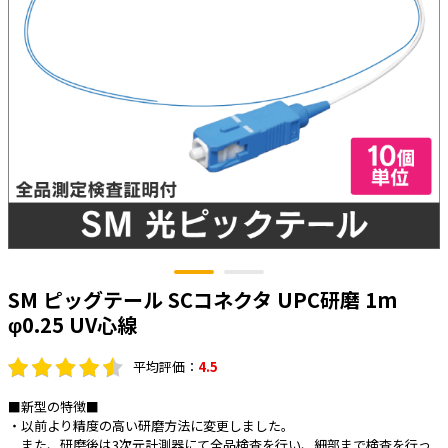
太陽光発電工事
エアコン・換気扇・空調資材
太陽光発電ケーブル・コネクタ・関連資
ホテル・病院向け
材/機器
電源ケーブル／コネクタ／分電盤／ブレ
ーカ
照明・照明器具
電源タップ・延長コード
スイッチ・コンセント（配線器具）
PF管/FEP管/CD管/情報線保護管
ボックス・ビニル電線管付属品・引き込
SM ピッグテール SCコネクタ UPC研磨 1m
みカバー
φ0.25 UV心線
工具関連
平均評価：
4.5
EV充電設備工事関連
■新型の特徴■
感染症関連
・以前より精度の高い研磨方法に変更しました。
また、研磨後は3次元計測器にて全品検査を行い、細部まで検査を行っ
その他