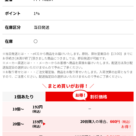
ポイント
1%
在庫区分
当日発送
在庫
○
※当日発送とは・・・e431から商品をお届けいたします。原則、弊社営業日の【13:00】までに
お手続き(決済が終了)頂きました商品につきましては、即日発送が可能です。
※メーカー直送とは・・・メーカーからお客様へ商品を直接お届けいたします。配送方法及び配
送指定日の選択はいただけませんので予めご了承ください。
※お取り寄せとは・・・ご注文確定後、商品をお取り寄せいたします。入荷次第の出荷となりま
すので、ご注意ください。配送指定日の選択はいただけませんので予めご了承ください。
まとめ買いがお得！
1個あたり
割引価格
192
円
10
個～
—
（税込）
20
個購入の場合、
660
円
159
円
（税込）
20
個～
（税込）
お得！