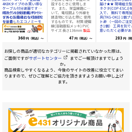
査を実施。コネクタ端面
4K8Kタイプのお買い得な
設するときに使用しま
届け★★ 現場組立型
の精度を細部までチェッ
ケーブル付分波器です 従
す。 また、架空線路にお
ネクタ(COP-ESCJ
クしています。 ■仕様 ・
来モデルから樹脂ケース
F型ピン付接栓 4C-FBケー
いて、電柱間より外線を
入で、 無料で専用
SM（シングルモード）
を外し、簡易的なF型接栓
ブルの製品はこちらをク
建造物に引込む際に 使用
具(TKG-OK1) 1個
9/125 ・LCコネクタ ・研
を装着したエコノミーモ
リック
するものです。 材質:硬鋼
ト🎁 （一回のご注
磨面：UPC ・長さ：1m
デル CATV/UHF(地上波デ
線(溶融亜鉛メッキ) PVC
き1個） 工具を別で
・UV心線 φ0.25 ■梱包状
ジタル放送)と衛星放送
サイズ:長さ136mm
製品
意いただく必要があ
態 10個入/箱を、衝撃吸
(BS/CS)に分波する場合に
の金属部分に白錆が発生
せん！ ------------ ■新型の
収性の高い専用箱にて出
360
47
283
円（税込）～
円（税込）～
円（税
使用します。 50cmのケ
している場合、お客様に
特徴■ ・細径のケ
荷いたします。 （ご注文
ーブルが既に付いている
ご心配いただくことなく
に対応しました ・
単位は10個単位となりま
ので、すぐに設置が可能
お使いいただけます。 白
ルの固定方法が変わ
お探しの商品が適切なカテゴリーに掲載されていなかった際は、
す）
です。 ・周波数 10～
錆は、一般的に金属表面
より安定した接続が
3,224MHz対応 VHF/UHF
に空気中の水分や酸素と
です ■商品紹介■ 現場で
ご面倒ですが
サポートセンター
までご一報頂けますでしょう
側:10-770MHz BS/CS
反応して生じるものであ
かんたん取付が可能
か。
側:1032-3224MHz ・S-
り、外観上の変化を もた
SCコネクターです。
商品検索しやすくなるよう、今後のサイトの改善に役立ててまい
4C-FB 2重シールド 同軸
らすことがありますが、
ケーブルやドロップ
ケーブル採用 ・ケーブル
製品の機能や性能には影
ブルの外被に把持し
りますので、ぜひご理解とご協力を頂きますようお願い申し上げ
長 50cm F型コネクタ
響を及ぼしません。
引留
工します。 (UV心線
ます。
付 ・包装/PE袋で簡易包
具・引留金具
接接続するコネクタ
装 ご注文最小単位:10個
ありません) 仕様 ・研磨
面 SPC ・減衰量 0.
下 ・反射減衰量 40
上 内容物 ・本体1個 ・
ケーブルホルダー1個
ーブルが動かない様
定する為のパーツ)
ブルホルダーは単体
ご購入いただけます
こちらから COP-ES
単品パーツ ケーブ