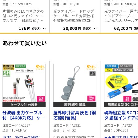
線
1000m
型番
PPT-SMLCU25
型番
MOF-D1/10
型番
MOF-HTSN8T/W
片側のみにLCコネクタの
光ファイバー ドロップ
光ファイバー 屋
付いた光ファイバーケー
ケーブル セミ対策仕様
インドアケーブル 
ブルです。 融着接続 / メ
外被把持型現場組立コネ
しかんたん リール
カニカルスプライス接続
クタに最適なケーブル リ
ックス 外被が低摩擦仕様
176
30,800
68,200
円（税込）～
円（税込）～
円（税
用として便利な仕様で
ール巻 仕様 ・SM ITU-T
なので配管に適した
す。 ■特長 ・省スペース
G.657 A1準拠 ・支持線
ブルです。 補強材
化LCコネクタ採用 従来
1.2mm 外
を使用して、引張強
あわせて買いたい
のSCコネクタに比べて小
寸:4.2x2.0mm（支持線剥
アップ! 仕様 ・SM ITU-T
型・軽量なLCコネクタを
離時 約2.1x2.0mm） ・1
G.657 A1準拠 ・8
採用。高密度配線や限ら
心 単心線 ・セミ対策仕
テープ心線×2組） 
れたスペースでの施工に
様 ・1000m 木製リール
500m かんたん引
最適です。 データセン
巻 木製リール寸法 ・直
ール内蔵ボックス 標準外
ターやラック内など、配
径 450mm ・高さ
径:2×3.4 mm 箱の
線スペースが限られた環
260mm
法:H345 x W330 x D
境でも効率的な配線を実
mm
現します。 ・高精度研磨
による安定した接続性能
研磨面UPC仕様によ
り、低挿入損失・高リタ
ーンロスを実現していま
す。 ・全品性能データ付
き 出荷前に「挿入損
分波器 出力ケーブル
屋外線引留具 灰色 (鋼
現場組立型 SCコ
失」「リターンロス」を
測定し、その結果をパッ
付 【4K8K対応】 ケー
芯線引留具)
タ 細径インドアにも
ケージに明記。品質を数
ブル長:50cm【10個
対応 ■今なら工具付
注文コード
A2557
注文コード
A5921
注文コード
A3723
値で確認できます。 ・厳
単位】
き!■
型番
TBP-EM/W
型番
SHK-HG2
型番
COP-ESCJ
格な検査体制 研磨後は
3次元計測器により全品検
JEITA SHマーク登録品
引込線を電柱や家屋に架
★★専用工具も無料