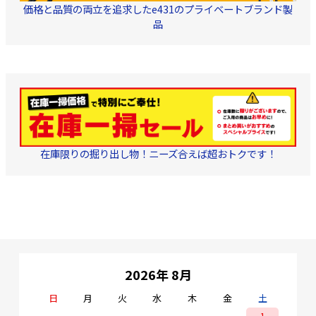
価格と品質の両立を追求したe431のプライベートブランド製
ダー
・不織布1
品
トリッパーにて外被
った後、ケーブルを
る為の布) ■■■■ ご注
意 ■■■■ ・同商
立加工に際して、別
ルダー工具が必要と
ます。
→こちらか
場組立型 SCコネクタ
用工具 (ストリッパ
ッターホルダー 外把
・対応外皮
2×3.1mm、2×2
在庫限りの掘り出し物！ニーズ合えば超おトクです！
2×1.6mm
2026年 8月
日
月
火
水
木
金
土
1