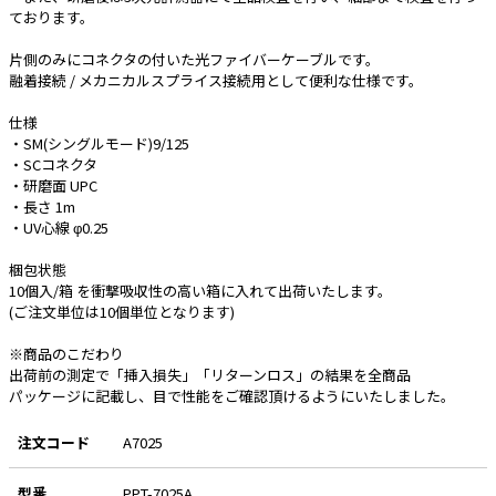
ております。
e431オリジナル
片側のみにコネクタの付いた光ファイバーケーブルです。
融着接続 / メカニカルスプライス接続用として便利な仕様です。
暑さ対策
仕様
販売終了品
・SM(シングルモード)9/125
・SCコネクタ
・研磨面 UPC
・長さ 1m
・UV心線 φ0.25
梱包状態
10個入/箱 を衝撃吸収性の高い箱に入れて出荷いたします。
(ご注文単位は10個単位となります)
※商品のこだわり
出荷前の測定で「挿入損失」「リターンロス」の結果を全商品
パッケージに記載し、目で性能をご確認頂けるようにいたしました。
注文コード
A7025
型番
PPT-7025A