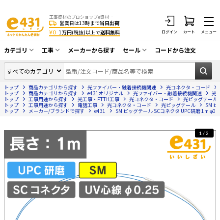
工事資材のプロショップe資材 CATV・アンテナ・防犯・光・LAN・電気・空調工事など
営業日は13時まで
当日出荷
¥0
1万円(税抜)以上で
送料無料
ログイン
カート
メニュー
カテゴリ
工事
メーカーから探す
セール
コードから注文
同軸ケーブル／テレビ用接栓／関連工具
CATV・アンテナ工事
在庫一掃セール
アンテナ・取付金具・ブースター／CATV
トップ
商品カテゴリから探す
光ファイバー・融着接続機関連
光コネクタ・コード
光工事・FTTH工事
部材類
トップ
商品カテゴリから探す
e431オリジナル
光ファイバー・融着接続機関連
光
トップ
工事用途から探す
光工事・FTTH工事
光コネクタ・コード
光ピッグテール
トップ
配線補助具（モール・結束バンド・テー
工事用途から探す
電話工事
光コネクタ・コード
光ピッグテール
SM ピ
エアコン・換気扇工事
トップ
メーカー/ブランドで探す
e431
SM ピッグテール SCコネクタ UPC研磨 1m φ0.2
プ類 他）
防犯カメラ工事
防犯工事関連
1/2
LAN配線工事
HDMIケーブル・周辺機器／RCAケーブル
電話工事
電話線／コネクタ／アダプタ
電気配管工事
光ファイバー・融着接続機関連
EV充電設備工事
LANケーブル・コネクタ・関連資材/機器
照明設置工事
ネットワーク機器