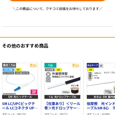
＼この商品について、クチコミ投稿をお待ちしております／
その他のおすすめ商品
SM LC/UPCピッグテ
【在庫あり】＜リール
低摩擦 光イン
ール LCコネクタ UPC
巻＞光ドロップケーブ
ーブルSM 8心 
研磨 1m φ0.25 UV心
ル SM 1心線(単心線)
プ心線 500m 
注文コード
M0376
注文コード
H9757
注文コード
K1889