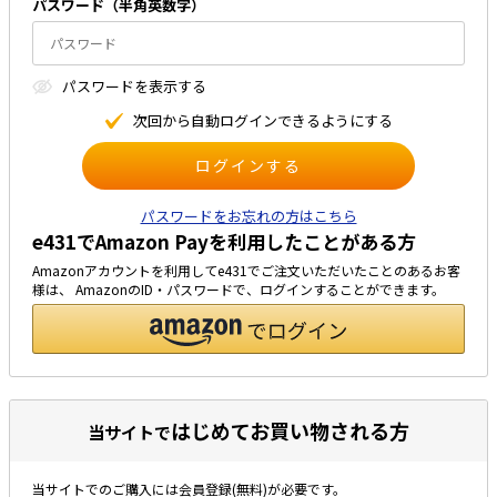
パスワード（半⾓英数字）
太陽光発電工事
エアコン・換気扇・空調資材
太陽光発電ケーブル・コネクタ・関連資
ホテル・病院向け
パスワードを表⽰する
材/機器
電源ケーブル／コネクタ／分電盤／ブレ
次回から⾃動ログインできるようにする
ーカ
照明・照明器具
電源タップ・延長コード
パスワードをお忘れの方はこちら
e431でAmazon Payを利用したことがある方
スイッチ・コンセント（配線器具）
Amazonアカウントを利用してe431でご注文いただいたことのあるお客
PF管/FEP管/CD管/情報線保護管
様は、 AmazonのID・パスワードで、ログインすることができます。
ボックス・ビニル電線管付属品・引き込
みカバー
工具関連
EV充電設備工事関連
はじめてお買い物される方
当サイトで
感染症関連
当サイトでのご購入には会員登録(無料)が必要です。
その他