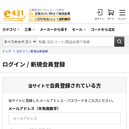
工事資材のプロショップe資材 CATV・アンテナ・防犯・光・LAN・電気・空調工事など
営業日は13時まで
当日出荷
¥0
1万円(税抜)以上で
送料無料
ログイン
カート
メニュー
カテゴリ
工事
メーカーから探す
セール
コードから注文
同軸ケーブル／テレビ用接栓／関連工具
CATV・アンテナ工事
在庫一掃セール
アンテナ・取付金具・ブースター／CATV
トップ
ログイン / 新規会員登録
光工事・FTTH工事
部材類
配線補助具（モール・結束バンド・テー
ログイン / 新規会員登録
エアコン・換気扇工事
プ類 他）
防犯カメラ工事
防犯工事関連
会員登録されている方
LAN配線工事
当サイトで
HDMIケーブル・周辺機器／RCAケーブル
電話工事
電話線／コネクタ／アダプタ
当サイトに登録したメールアドレス・パスワードをご入力ください。
電気配管工事
光ファイバー・融着接続機関連
メールアドレス（半⾓英数字）
EV充電設備工事
LANケーブル・コネクタ・関連資材/機器
照明設置工事
ネットワーク機器