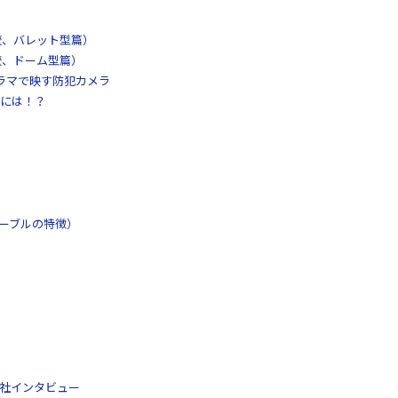
較、バレット型篇）
較、ドーム型篇）
パノラマで映す防犯カメラ
には！？
ケーブルの特徴）
工社インタビュー