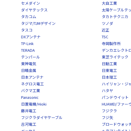
セメダイン
大自工業
ダイヤテックス
太陽ケーブルテ
タカコム
タカトテクニカ
タジマ/TJMデザイン
ツノダ
タスコ
近正
DXアンテナ
TSC
TP-Link
寺岡製作所
TERADA
デンカエレクト
テンパール
東芝ライテック
東神電気
日動工業
日晴金属
日東電工
日本アンテナ
日本理工
ネグロス電工
ハイリャン・ジ
バクマ工業
ハタヤ
Panasonic
パンドウイット
日置電機/Hioki
HUAWEI/ファー
藤井電工
フジクラ
フジクラダイヤケーブル
フジ矢
古河電工
ブロードウォッ
ベッセル
ヘラマンタイトン/He