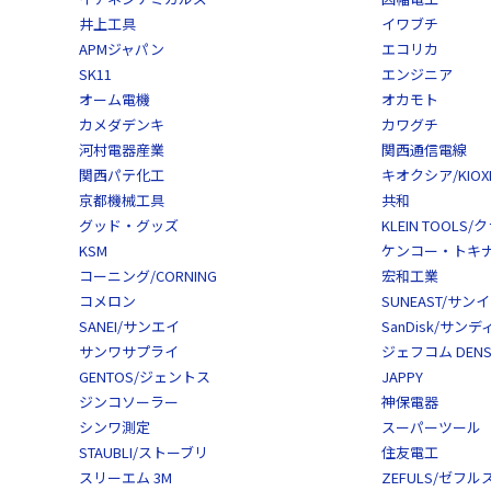
井上工具
イワブチ
APMジャパン
エコリカ
SK11
エンジニア
オーム電機
オカモト
カメダデンキ
カワグチ
河村電器産業
関西通信電線
関西パテ化工
キオクシア/KIOXI
京都機械工具
共和
グッド・グッズ
KLEIN TOOL
KSM
ケンコー・トキナー/
コーニング/CORNING
宏和工業
コメロン
SUNEAST/サン
SANEI/サンエイ
SanDisk/サン
サンワサプライ
ジェフコム DENS
GENTOS/ジェントス
JAPPY
ジンコソーラー
神保電器
シンワ測定
スーパーツール
STAUBLI/ストーブリ
住友電工
スリーエム 3M
ZEFULS/ゼフル