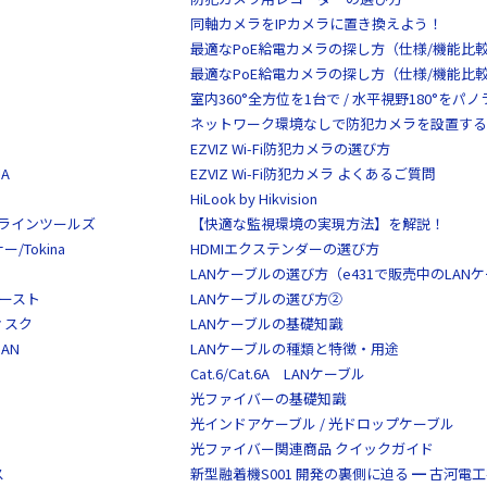
同軸カメラをIPカメラに置き換えよう！
最適なPoE給電カメラの探し方（仕様/機能比
最適なPoE給電カメラの探し方（仕様/機能比
室内360°全方位を1台で / 水平視野180°を
ネットワーク環境なしで防犯カメラを設置する
EZVIZ Wi-Fi防犯カメラの選び方
A
EZVIZ Wi-Fi防犯カメラ よくあるご質問
HiLook by Hikvision
S/クラインツールズ
【快適な監視環境の実現方法】を解説！
Tokina
HDMIエクステンダーの選び方
LANケーブルの選び方（e431で販売中のLAN
イースト
LANケーブルの選び方②
ディスク
LANケーブルの基礎知識
AN
LANケーブルの種類と特徴・用途
Cat.6/Cat.6A LANケーブル
光ファイバーの基礎知識
光インドアケーブル / 光ドロップケーブル
光ファイバー関連商品 クイックガイド
ス
新型融着機S001 開発の裏側に迫る ━ 古河電