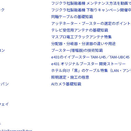
フジクラ社製融着機 メンテナンス方法を動画
ック
フジクラ社製融着機 下取りキャンペーン開催
同軸ケーブルの基礎知識
アッテネーター・ブースターの選定のポイント
テレビ受信用アンテナの基礎知識
マスプロ電工ブラックアンテナ特集
分配器・分岐器・分波器の違いや用途
ロン
ブースター(増幅器)の技術知識
e431のイイブースター TAM-U45／TAM-UBC45
e431 オリジナルブースター 開発ストーリー
ホテル向け「黒」のケーブル特集（LAN・ア
照明選定・施工の極意
ャパン
AIカメラ基礎知識
ウェイ
チ
llermannTyton