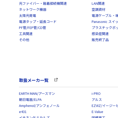
光ファイバー・融着接続機関連
LAN関連
ネットワーク機器
空調資材
太陽光発電
電源ケーブル・
電源タップ・延長コード
Panasonic 
PF管/FEP管/CD管
プラスチックボ
工具関連
感染症関連
その他
販売終了品
取扱メーカ一覧
EARTH MAN/アースマン
i-PRO
朝日電器/ELPA
アルス
Amphenol/アンフェノール
EZVIZ/イージー
e431
E-Value
イチネンケミカルズ
因幡電工