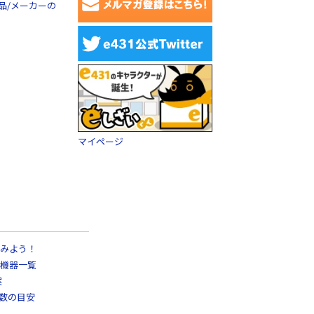
品/メーカーの
マイページ
みよう！
機器一覧
案
日数の目安