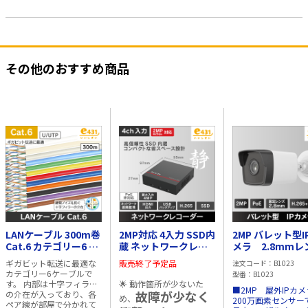
その他のおすすめ商品
LANケーブル 300m巻
2MP対応 4入力 SSD内
2MP バレット型I
Cat.6 カテゴリー6 フ
蔵 ネットワークレコ
メラ 2.8mmレ
リーコイル巻 ホワイ
ーダー 1TB
ズ PoE給電 IP
ギガビット転送に最適な
販売終了予定品
注文コード
B1023
ト(白)
カテゴリー6ケーブルで
型番
B1023
す。 内部は十字フィラー
🌟 動作箇所が少ないた
■2MP 屋外IPカメ
故障が少なく
の介在が入っており、各
め、
200万画素センサー
ペア線が部屋で分かれて