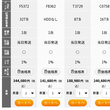
コード
注文
F5372
F8362
T3729
C0758
記憶媒体容量
32TB
HDDなし
8TB
16TB
単位
購入
1台
1台
1台
1台
区分
在庫
当日発送
当日発送
当日発送
当日発
状況
在庫
○
○
○
○
ント
ポイ
1%
1%
1%
1%
まとめ
買い
価格表
価格表
価格表
価格
344,080
141,680
188,980
240,680
円
（税
円
（税
円
（税
円
込）
込）
込）
込）
単価
数量：
数量：
数量：
数量：
カートへ
カートへ
カートへ
カート