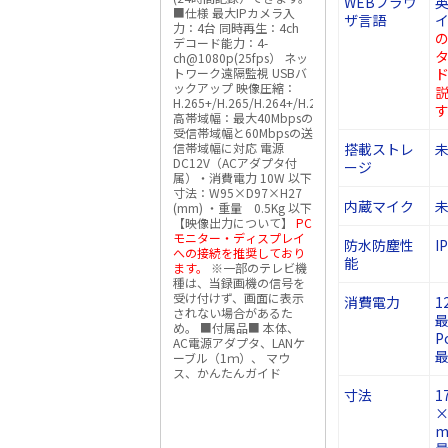
WEBブラウ
■仕様 最大IPカメラ入
ザ言語
力：4台 同時再生：4ch
の
デコード能力：4-
ch@1080p(25fps） ネッ
トワーク遠隔監視 USBバ
ド
ックアップ 映像圧縮：
H.265+/H.265/H.264+/H.264
す
高帯域幅：最大40Mbpsの
受信帯域幅と60Mbpsの送
信帯域幅に対応 電源
搭載ストレ
DC12V（ACアダプタ付
ージ
属）・消費電力 10W 以下
寸法：W95×D97×H27
内蔵マイク
(mm) ・重量 0.5Kg 以下
【映像出力について】
PC
モニター・ディスプレイ
防水防塵性
I
への接続を推奨しており
能
ます。
※一部のテレビ機
種は、当録画機の信号を
受け付けず、画面に表示
消費電力
12
されない場合があるた
最
め。 ■付属品■ 本体、
P
AC電源アダプタ、LANケ
最
ーブル（1ｍ）、 マウ
ス、かんたんガイド
寸法
1
×