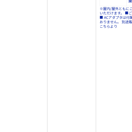
量
※屋内/屋外ともに
いただけます。 ■ご注意
■ ACアダプタは付
おりません。
別途
こちらより