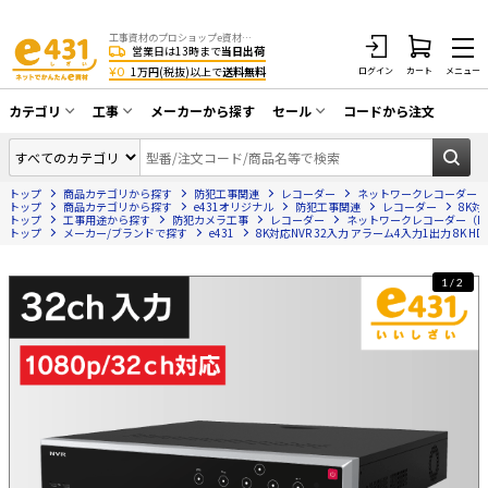
工事資材のプロショップe資材 CATV・アンテナ・防犯・光・LAN・電気・空調工事など
営業日は13時まで
当日出荷
¥0
1万円(税抜)以上で
送料無料
ログイン
カート
メニュー
カテゴリ
工事
メーカーから探す
セール
コードから注文
同軸ケーブル／テレビ用接栓／関連工具
CATV・アンテナ工事
在庫一掃セール
アンテナ・取付金具・ブースター／CATV
トップ
商品カテゴリから探す
防犯工事関連
レコーダー
ネットワークレコーダー（
光工事・FTTH工事
部材類
トップ
商品カテゴリから探す
e431オリジナル
防犯工事関連
レコーダー
8K対
トップ
工事用途から探す
防犯カメラ工事
レコーダー
ネットワークレコーダー（N
トップ
配線補助具（モール・結束バンド・テー
メーカー/ブランドで探す
e431
8K対応NVR 32入力 アラーム4入力1出力 8K HDM
エアコン・換気扇工事
プ類 他）
防犯カメラ工事
防犯工事関連
1/2
LAN配線工事
HDMIケーブル・周辺機器／RCAケーブル
電話工事
電話線／コネクタ／アダプタ
電気配管工事
光ファイバー・融着接続機関連
EV充電設備工事
LANケーブル・コネクタ・関連資材/機器
照明設置工事
ネットワーク機器