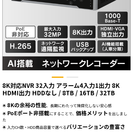
太陽光発電工事
エアコン・換気扇・空調資材
太陽光発電ケーブル・コネクタ・関連資
ホテル・病院向け
材/機器
電源ケーブル／コネクタ／分電盤／ブレ
ーカ
照明・照明器具
電源タップ・延長コード
スイッチ・コンセント（配線器具）
PF管/FEP管/CD管/情報線保護管
8K対応NVR 32入力 アラーム4入力1出力 8K
ボックス・ビニル電線管付属品・引き込
みカバー
HDMI出力 HDDなし / 8TB / 16TB / 32TB
工具関連
8Kの余裕の性能
🌟
、長期にわたって陳腐化しない安心感
EV充電設備工事関連
PoEポート非搭載
価格メリット
🌟
にすることで、
を出しまし
た
感染症関連
バリエーションの豊富さ
🌟 入力CH数・HDD商品容量で選べる
その他