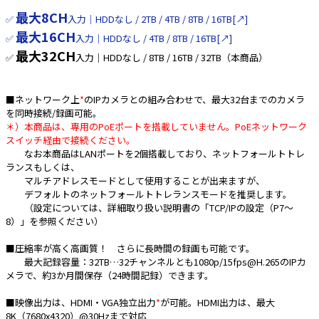
最大8CH
✅
入力｜HDDなし / 2TB / 4TB / 8TB / 16TB[↗]
e431オリジナル
最大16CH
✅
入力｜HDDなし / 4TB / 8TB / 16TB[↗]
暑さ対策
最大32CH
✅
入力｜HDDなし / 8TB / 16TB / 32TB（本商品）
販売終了品
■ネットワーク上
*
のIPカメラとの組み合わせで、最大32台までのカメラ
を同時接続/録画可能。
＊）本商品は、専用のPoEポートを搭載していません。PoEネットワーク
スイッチ経由で接続ください。
なお本商品はLANポートを2個搭載しており、ネットフォールトトレ
ランスもしくは、
マルチアドレスモードとして使用することが出来ますが、
デフォルトのネットフォールトトレランスモードを推奨します。
（設定については、詳細取り扱い説明書の「TCP/IPの設定（P7～
8）」を参照ください）
■圧縮率が高く高画質！ さらに長時間の録画も可能です。
最大記録容量：32TB…32チャンネルとも1080p/15fps@H.265のIPカ
メラで、約3か月間保存（24時間記録）できます。
■映像出力は、HDMI・VGA独立出力
*
が可能。HDMI出力は、最大
8K（7680x4320）@30Hzまで対応