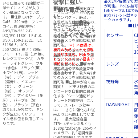
衝撃に強い
最大2MP解像度での
いる仕組みで 各線間が干
が可能。 PoE供給
渉せずにノイズが入りに
動作音が小さ
■防犯カメラ用ネットワ
🌟
LANケーブル1本で
くい構造になっていま
ークレコーダー SSD内蔵
い
能なバレット型ネッ
す。 ■仕様 LANケーブル
でコンパクト、静音、耐
ークカメラです。
Cat6 300m巻 フリー
久性があり低消費電力の
長寿命
🌟 HDDより
■仕
コイル巻 適応規格：
レコーダーです。 ネット
🌟 そしてHDDよりもかな
ANSI/TIA-568.2-E、
ワーク上
*
のIPカメラとの
小さくできる
センサー
C
ISO/IEC 11801-1 Ed1.0、
り
組み合わせで、最大4台ま
の
JIS X 5150-1:2021、IEC
でのカメラを同時接続/録
が特徴
61156-5、JCS
画可能。
＊）本商品は、
（
5507:2023 長さ：300m
専用のPoEポートを搭載
スペースの限られている
1
フリーコイル巻（1m毎に
していません。PoEネッ
店舗や事務所、デスク周
レングスマーク付） カラ
トワークスイッチ経由で
りなどへの設置や、
ー：ライトグレー、ブル
接続ください。
■ネット
レンズ
F
特に振動のある工場内や
ー(水色)、ブラック(黒)、
ワーク上のIPカメラとの
機器の近くでの設置でオ
ホワイト(白)、レッド
組み合わせで、最大4台ま
ススメです！
（赤）、ディープブルー
でのカメラを同時接続/録
視野角
水
（濃青）、イエロー
画可能 ■圧縮率が高く高
（黄）、 グリーン
画質！ ビデオ映像のエ
垂
（緑）、 オレンジ
ンコードを自動的に最適
角
（橙）、アイボリー（象
化する「シーン適応ビッ
牙）、パープル（紫
トレート制御技術」によ
DAY&NIGHT
色）、ブラウン（茶色）
って、ストレージ効率
取り回しが容易で、キン
は、 さらに強化され従
クが生じにくいフリーコ
来より25%向上していま
イル巻梱包を採用してお
す。 最大記録容量：
ります。
2TB…4チャンネルとも
離
1080p/25fps@H.265のIP
カメラで、約3週間保存
(24時間記録）できます。