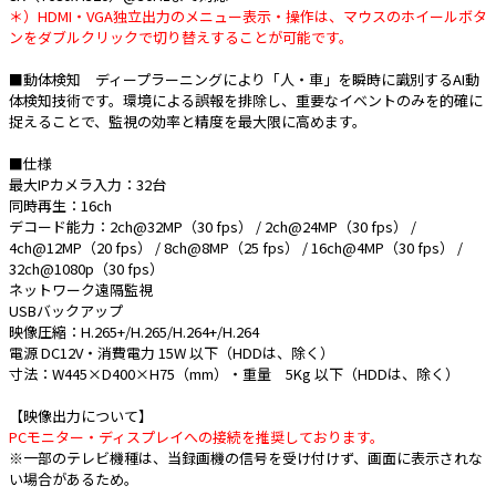
＊）HDMI・VGA独立出力のメニュー表示・操作は、マウスのホイールボタ
ンをダブルクリックで切り替えすることが可能です。
■動体検知 ディープラーニングにより「人・車」を瞬時に識別するAI動
体検知技術です。環境による誤報を排除し、重要なイベントのみを的確に
捉えることで、監視の効率と精度を最大限に高めます。
■仕様
最大IPカメラ入力：32台
同時再生：16ch
デコード能力：2ch@32MP（30 fps） / 2ch@24MP（30 fps） /
4ch@12MP（20 fps） / 8ch@8MP（25 fps） / 16ch@4MP（30 fps） /
32ch@1080p（30 fps）
ネットワーク遠隔監視
USBバックアップ
映像圧縮：H.265+/H.265/H.264+/H.264
電源 DC12V・消費電力 15W 以下（HDDは、除く）
寸法：W445×D400×H75（mm）・重量 5Kg 以下（HDDは、除く）
【映像出力について】
PCモニター・ディスプレイへの接続を推奨しております。
※一部のテレビ機種は、当録画機の信号を受け付けず、画面に表示されな
い場合があるため。