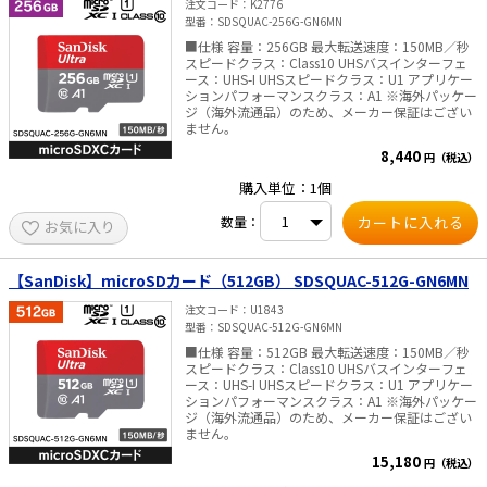
注文コード
K2776
型番
SDSQUAC-256G-GN6MN
太陽光発電工事
エアコン・換気扇・空調資材
■仕様 容量：256GB 最大転送速度：150MB／秒
スピードクラス：Class10 UHSバスインターフェ
太陽光発電ケーブル・コネクタ・関連資
ホテル・病院向け
ース：UHS-I UHSスピードクラス：U1 アプリケー
材/機器
ションパフォーマンスクラス：A1 ※海外パッケー
ジ（海外流通品）のため、メーカー保証はござい
電源ケーブル／コネクタ／分電盤／ブレ
ーカ
ません。
8,440
円（税込）
照明・照明器具
購入単位：1個
電源タップ・延長コード
数量：
お気に入り
スイッチ・コンセント（配線器具）
【SanDisk】microSDカード（512GB） SDSQUAC-512G-GN6MN
PF管/FEP管/CD管/情報線保護管
注文コード
U1843
ボックス・ビニル電線管付属品・引き込
型番
SDSQUAC-512G-GN6MN
みカバー
■仕様 容量：512GB 最大転送速度：150MB／秒
工具関連
スピードクラス：Class10 UHSバスインターフェ
ース：UHS-I UHSスピードクラス：U1 アプリケー
ションパフォーマンスクラス：A1 ※海外パッケー
EV充電設備工事関連
ジ（海外流通品）のため、メーカー保証はござい
ません。
感染症関連
15,180
円（税込）
その他