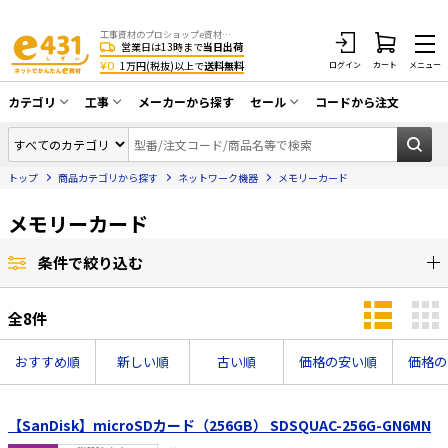
工事資材のプロショップe資材 CATV・アンテナ・防犯・光・LAN・電気・空調工事など
営業日は13時まで
当日出荷
¥0
1万円(税抜)以上で
送料無料
ログイン
カート
メニュー
カテゴリ
工事
メーカーから探す
セール
コードから注文
同軸ケーブル／テレビ用接栓／関連工具
CATV・アンテナ工事
在庫一掃セール
アンテナ・取付金具・ブースター／CATV
トップ
商品カテゴリから探す
ネットワーク機器
メモリーカード
光工事・FTTH工事
部材類
配線補助具（モール・結束バンド・テー
メモリーカード
エアコン・換気扇工事
プ類 他）
防犯カメラ工事
防犯工事関連
条件で絞り込む
LAN配線工事
HDMIケーブル・周辺機器／RCAケーブル
全
8
件
電話工事
電話線／コネクタ／アダプタ
おすすめ順
新しい順
古い順
価格の安い順
価格の
電気配管工事
光ファイバー・融着接続機関連
EV充電設備工事
LANケーブル・コネクタ・関連資材/機器
【SanDisk】microSDカード（256GB） SDSQUAC-256G-GN6MN
照明設置工事
ネットワーク機器