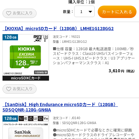
購入単位：1個
e431オリジナル
数量：
お気に入り
暑さ対策
【KIOXIA】microSDカード（128GB） LMHE1G128GG2
販売終了品
注文コード
Y6321
型番
LMHE1G128GG2
■仕様 容量：128GB 最大転送速度：100MB／秒
スピードクラス：Class10 UHSバスインターフェ
ース：UHS-I UHSスピードクラス：U3 アプリケー
ションパフォーマンスクラス：A1
3,610
円（税込）
お気に入り
【SanDisk】High Endurance microSDカード（128GB）
SDSQQNR-128G-GN6IA
注文コード
J0140
型番
SDSQQNR-128G-GN6IA
●microSDHCカードで必要なときに確実に録画
●microSDカードクラスのドライブレコーダーや