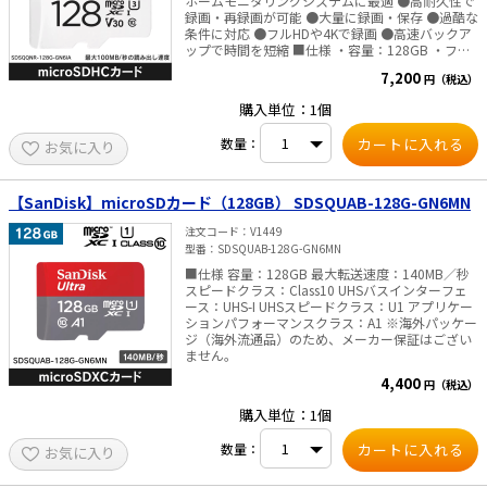
ホームモニタリングシステムに最適 ●高耐久性で
録画・再録画が可能 ●大量に録画・保存 ●過酷な
条件に対応 ●フルHDや4Kで録画 ●高速バックア
ップで時間を短縮 ■仕様 ・容量：128GB ・フォ
ームファクター：microSDHC™ ・シーケンシャル
7,200
円（税込）
読み出しパフォーマンス：Up to 100MB／s ・シ
ーケンシャル書き込みパフォーマンス：Up to
購入単位：1個
40MB／s ・サイズ：L1.02×W14.99×H10.92mm
・重量：4.54g ・動作時の温度範囲：-10～85℃
数量：
お気に入り
・認証：CE、FCC、C-Tick／RCM、UKCA、EAC、
ICES ・ビデオスピードクラス：30（V30） ・UHS
スピードクラス：3（U3） ・スピードクラス：
Class10 ※海外パッケージ（海外流通品）のた
【SanDisk】microSDカード（128GB） SDSQUAB-128G-GN6MN
め、メーカー保証はございません。
注文コード
V1449
型番
SDSQUAB-128G-GN6MN
■仕様 容量：128GB 最大転送速度：140MB／秒
スピードクラス：Class10 UHSバスインターフェ
ース：UHS-I UHSスピードクラス：U1 アプリケー
ションパフォーマンスクラス：A1 ※海外パッケー
ジ（海外流通品）のため、メーカー保証はござい
ません。
4,400
円（税込）
購入単位：1個
数量：
お気に入り