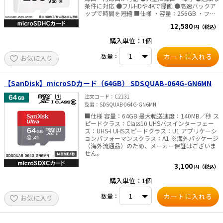
条件に対応 ●フルHDや4Kで録画 ●高速バックア
ップで時間を短縮 ■仕様 ・容量：256GB ・フォ
ームファクター：microSDHC™ ・シーケンシャル
12,580
円（税込）
読み出しパフォーマンス：Up to 100MB／s ・シ
ーケンシャル書き込みパフォーマンス：Up to
購入単位：1個
40MB／s ・サイズ：L1.02×W14.99×H10.92mm
・重量：4.54g ・動作時の温度範囲：-10～85℃
数量：
お気に入り
・認証：CE、FCC、C-Tick／RCM、UKCA、EAC、
ICES ・ビデオスピードクラス：30（V30） ・UHS
スピードクラス：3（U3） ・スピードクラス：
Class10 ※海外パッケージ（海外流通品）のた
【SanDisk】microSDカード（64GB） SDSQUAB-064G-GN6MN
め、メーカー保証はございません。
注文コード
C2131
型番
SDSQUAB-064G-GN6MN
■仕様 容量：64GB 最大転送速度：140MB／秒 ス
ピードクラス：Class10 UHSバスインターフェー
ス：UHS-I UHSスピードクラス：U1 アプリケーシ
ョンパフォーマンスクラス：A1 ※海外パッケージ
（海外流通品）のため、メーカー保証はございま
せん。
3,100
円（税込）
購入単位：1個
数量：
お気に入り