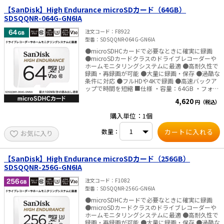
【SanDisk】High Endurance microSDカード（64GB）
SDSQQNR-064G-GN6IA
注文コード
F8922
型番
SDSQQNR-064G-GN6IA
●microSDHCカードで必要なときに確実に録画
●microSDカードクラスのドライブレコーダーや
ホームモニタリングシステムに最適 ●高耐久性で
録画・再録画が可能 ●大量に録画・保存 ●過酷な
条件に対応 ●フルHDや4Kで録画 ●高速バックア
ップで時間を短縮 ■仕様 ・容量：64GB ・フォー
ムファクター：microSDHC™ ・シーケンシャル読
4,620
円（税込）
み出しパフォーマンス：Up to 100MB／s ・シー
ケンシャル書き込みパフォーマンス：Up to 40MB
購入単位：1個
／s ・サイズ：L1.02×W14.99×H10.92mm ・重
量：4.54g ・動作時の温度範囲：-10～85℃ ・認
数量：
お気に入り
証：CE、FCC、C-Tick／RCM、UKCA、EAC、ICES
・ビデオスピードクラス：30（V30） ・UHSスピ
ードクラス：3（U3） ・スピードクラス：
Class10 ※海外パッケージ（海外流通品）のた
【SanDisk】High Endurance microSDカード（256GB）
め、メーカー保証はございません。
SDSQQNR-256G-GN6IA
注文コード
F1082
型番
SDSQQNR-256G-GN6IA
●microSDHCカードで必要なときに確実に録画
●microSDカードクラスのドライブレコーダーや
ホームモニタリングシステムに最適 ●高耐久性で
録画・再録画が可能 ●大量に録画・保存 ●過酷な