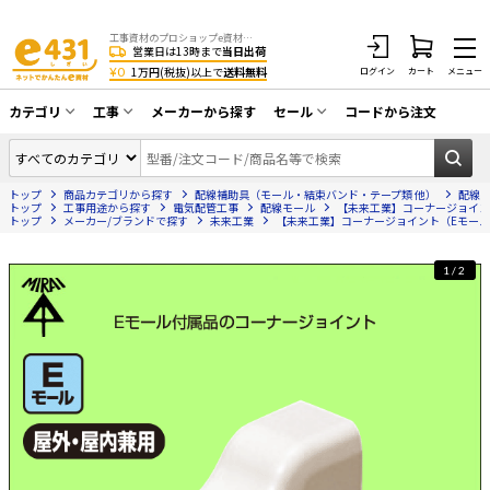
工事資材のプロショップe資材 CATV・アンテナ・防犯・光・LAN・電気・空調工事など
営業日は13時まで
当日出荷
¥0
1万円(税抜)以上で
送料無料
ログイン
カート
メニュー
カテゴリ
工事
メーカーから探す
セール
コードから注文
同軸ケーブル／テレビ用接栓／関連工具
CATV・アンテナ工事
在庫一掃セール
アンテナ・取付金具・ブースター／CATV
トップ
商品カテゴリから探す
配線補助具（モール・結束バンド・テープ類 他）
配線
光工事・FTTH工事
部材類
トップ
工事用途から探す
電気配管工事
配線モール
【未来工業】コーナージョイント
トップ
メーカー/ブランドで探す
未来工業
【未来工業】コーナージョイント（Eモール付
配線補助具（モール・結束バンド・テー
エアコン・換気扇工事
プ類 他）
1/2
防犯カメラ工事
防犯工事関連
LAN配線工事
HDMIケーブル・周辺機器／RCAケーブル
電話工事
電話線／コネクタ／アダプタ
電気配管工事
光ファイバー・融着接続機関連
EV充電設備工事
LANケーブル・コネクタ・関連資材/機器
照明設置工事
ネットワーク機器