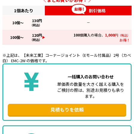
1個あたり
割引価格
e431オリジナル
130
円
暑さ対策
10
個～
—
（税込）
販売終了品
100
個購入の場合、
1,000
円
120
円
（税込）
100
個～
（税込）
お得！
※上記は、【未来工業】コーナージョイント（Eモール付属品）2号（カベ
白） EMC-2W の価格です。
一括購入のお問い合わせ
単価表の数量を大きく越える購入を
ご検討の際は、別途お見積りも承り
ます。
見積もりを依頼