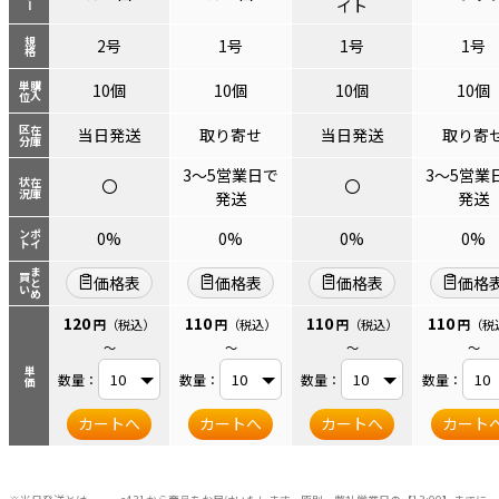
イト
規格
2号
1号
1号
1号
単位
購入
10個
10個
10個
10個
区分
在庫
当日発送
取り寄せ
当日発送
取り寄
3～5営業日で
3～5営業
〇
〇
状況
在庫
発送
発送
ント
ポイ
0%
0%
0%
0%
まとめ
買い
価格表
価格表
価格表
価格
120
110
110
110
円
（税込）
円
（税込）
円
（税込）
円
（税
～
～
～
～
単価
数量：
数量：
数量：
数量：
カートへ
カートへ
カートへ
カート