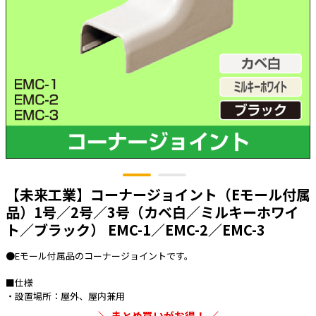
太陽光発電工事
エアコン・換気扇・空調資材
太陽光発電ケーブル・コネクタ・関連資
ホテル・病院向け
材/機器
電源ケーブル／コネクタ／分電盤／ブレ
ーカ
照明・照明器具
電源タップ・延長コード
スイッチ・コンセント（配線器具）
PF管/FEP管/CD管/情報線保護管
【未来工業】コーナージョイント（Eモール付属
ボックス・ビニル電線管付属品・引き込
品）1号／2号／3号（カベ白／ミルキーホワイ
みカバー
ト／ブラック） EMC-1／EMC-2／EMC-3
工具関連
●Eモール付属品のコーナージョイントです。
EV充電設備工事関連
■仕様
感染症関連
・設置場所：屋外、屋内兼用
まとめ買いがお得！
その他