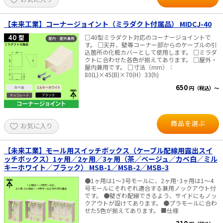
【未来工業】コーナージョイント（ミラダクト付属品） MIDCJ-40
□40型ミラダクト対応のコーナージョイントで
す。 □天井、壁等コーナー部からのケーブルの引
込箇所の化粧カバーとして使用します。 □ミラダ
クトに合わせた各色が揃えてあります。 □屋外・
屋内兼用です。 □寸法（mm）：
80(L)×45(B)×70(H）33(h)
650
円（税込）～
商品を選ぶ
お気に入り
【未来工業】モール用スイッチボックス（ケーブル配線用露出スイ
ッチボックス）1ヶ用／2ヶ用／3ヶ用（茶／ベージュ／カベ白／ミル
キーホワイト／ブラック） MSB-1／MSB-2／MSB-3
●1ヶ用は1～3号モールに、2ヶ用･3ヶ用は1～4
号モールにそれぞれ適合する兼用ノックアウト付
です。 ●壁ぎわ配線できるよう、サイドにもノッ
クアウトが設けてあります。 ●プラモールに合わ
せた5色が揃えてあります。 ■仕様