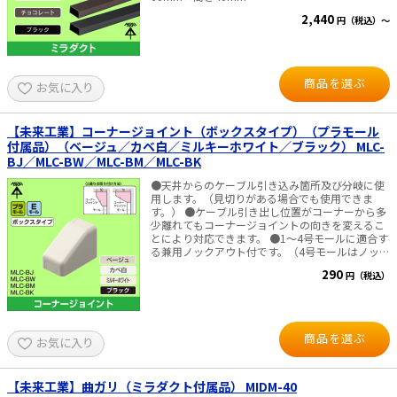
2,440
円（税込）～
商品を選ぶ
お気に入り
【未来工業】コーナージョイント（ボックスタイプ）（プラモール
付属品）（ベージュ／カベ白／ミルキーホワイト／ブラック） MLC-
BJ／MLC-BW／MLC-BM／MLC-BK
●天井からのケーブル引き込み箇所及び分岐に使
用します。（見切りがある場合でも使用できま
す。） ●ケーブル引き出し位置がコーナーから多
少離れてもコーナージョイントの向きを変えるこ
とにより対応できます。 ●1～4号モールに適合す
る兼用ノックアウト付です。（4号モールはノック
内に入りません。） ●ベースにはケーブルを固定
290
円（税込）
するためのバインド線通し穴が設けてあります。
■仕様 ・色：ベージュ、カベ白、ミルキーホワイ
ト、ブラック ・規格：プラモール、Eモール（1～
4号兼用ノック付）
商品を選ぶ
お気に入り
【未来工業】曲ガリ（ミラダクト付属品） MIDM-40