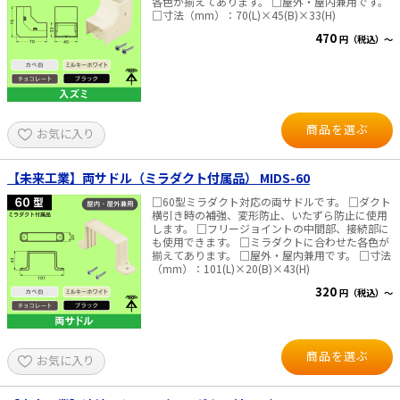
各色が揃えてあります。 □屋外・屋内兼用です。
□寸法（mm）：70(L)×45(B)×33(H)
470
円（税込）～
商品を選ぶ
お気に入り
【未来工業】両サドル（ミラダクト付属品） MIDS-60
□60型ミラダクト対応の両サドルです。 □ダクト
横引き時の補強、変形防止、いたずら防止に使用
します。 □フリージョイントの中間部、接続部に
も使用できます。 □ミラダクトに合わせた各色が
揃えてあります。 □屋外・屋内兼用です。 □寸法
（mm）：101(L)×20(B)×43(H)
320
円（税込）～
商品を選ぶ
お気に入り