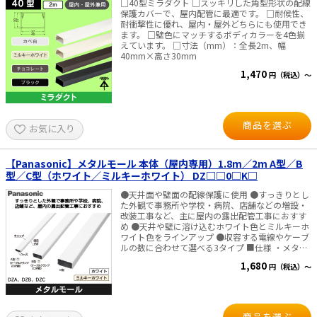
□40型ミラダクト □スッキリした角型形状の配線
保護カバーで、屋内配管に最適です。 □耐候性、
太陽光発電工事
エアコン・換気扇・空調資材
耐衝撃性に優れ、屋内・屋外どちらにも使用でき
ます。 □壁色にマッチするボディカラーを4色揃
えています。 □寸法（mm）：全長2m、幅
太陽光発電ケーブル・コネクタ・関連資
ホテル・病院向け
材/機器
40mm×高さ30mm
電源ケーブル／コネクタ／分電盤／ブレ
1,470
円（税込）～
ーカ
照明・照明器具
商品を選ぶ
お気に入り
電源タップ・延長コード
スイッチ・コンセント（配線器具）
【Panasonic】メタルモール 本体（屋内専用）1.8m／2m A型／B
型／C型（ホワイト／ミルキーホワイト） DZ□□0□K□
PF管/FEP管/CD管/情報線保護管
●天井面や壁面の配線保護に使用 ●すっきりとし
た外観で事務所や学校・病院、店舗などの増設・
ボックス・ビニル電線管付属品・引き込
みカバー
改装工事など、主に屋内の露出配管工事におすす
め ●天井や壁に溶け込むホワイト色とミルキーホ
ワイト色をラインアップ ●収容する電線やケーブ
工具関連
ルの数に合わせて選べる3タイプ ■仕様 ・メタル
モールの材質、表面仕上げ ベース：溶融亜鉛アル
EV充電設備工事関連
1,680
円（税込）～
ミニウム系合金めっき鋼板 キャップ：鋼板製ポリ
エステル粉体塗装 ・色：ホワイト、ミルキーホワ
感染症関連
イト ・マンセル記号 ホワイト：N9.5 ミルキーホ
ワイト：5Y8.3/1
その他
商品を選ぶ