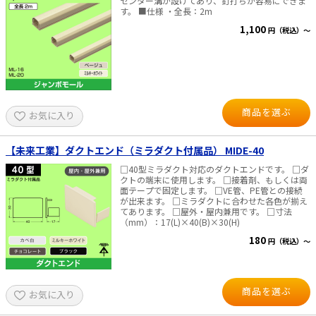
センター溝が設けてあり、釘打ちが容易にできま
す。 ■仕様 ・全長：2m
1,100
円（税込）～
商品を選ぶ
お気に入り
【未来工業】ダクトエンド（ミラダクト付属品） MIDE-40
□40型ミラダクト対応のダクトエンドです。 □ダ
クトの端末に使用します。 □接着剤、もしくは両
面テープで固定します。 □VE管、PE管との接続
が出来ます。 □ミラダクトに合わせた各色が揃え
てあります。 □屋外・屋内兼用です。 □寸法
（mm）：17(L)×40(B)×30(H)
180
円（税込）～
商品を選ぶ
お気に入り