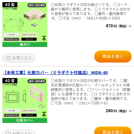
□40型ミラダクト対応の曲ガリです。 □コーナ、
曲がり箇所に使用します。 □ミラダクトに合わせ
た各色が揃えてあります。 □屋外・屋内兼用で
す。 □寸法（mm）：96(L)×45(B)×33(H)
470
円（税込）～
商品を選ぶ
お気に入り
【未来工業】化粧カバ－（ミラダクト付属品） MIDK-40
□40型ミラダクト対応の化粧カバーです。 □壁、
天井貫通部の化粧カバー、プールボックスとの接
続箇所に使用します。 □フリージョイント（蛇腹
部）にも使用できます。 □ミラダクトに合わせた
各色が揃えてあります。 □屋外・屋内兼用です。
□寸法（mm）：15(L)×72(B)×62
260
円（税込）～
商品を選ぶ
お気に入り