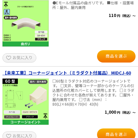
●Eモール付属品の曲ガリです。 ■仕様 ・設置場
所：屋外、屋内兼用
110
円（税込）～
商品を選ぶ
お気に入り
【未来工業】コーナージョイント（ミラダクト付属品） MIDCJ-60
□60型ミラダクト対応のコーナージョイントで
す。 □天井、壁等コーナー部からのケーブルの引
込箇所の化粧カバーとして使用します。 □ミラダ
クトに合わせた各色が揃えてあります。 □屋外・
屋内兼用です。 □寸法（mm）：
80(L)×66(B)×70(H）43(h)
1,000
円（税込）～
商品を選ぶ
お気に入り