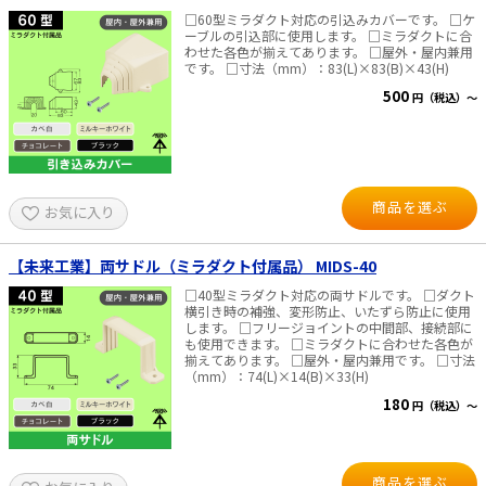
□60型ミラダクト対応の引込みカバーです。 □ケ
ーブルの引込部に使用します。 □ミラダクトに合
わせた各色が揃えてあります。 □屋外・屋内兼用
です。 □寸法（mm）：83(L)×83(B)×43(H)
500
円（税込）～
商品を選ぶ
お気に入り
【未来工業】両サドル（ミラダクト付属品） MIDS-40
□40型ミラダクト対応の両サドルです。 □ダクト
横引き時の補強、変形防止、いたずら防止に使用
します。 □フリージョイントの中間部、接続部に
も使用できます。 □ミラダクトに合わせた各色が
揃えてあります。 □屋外・屋内兼用です。 □寸法
（mm）：74(L)×14(B)×33(H)
180
円（税込）～
商品を選ぶ