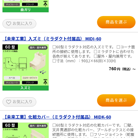
商品を選ぶ
お気に入り
【未来工業】入ズミ（ミラダクト付属品） MIDI-60
□60型ミラダクト対応の入ズミです。 □コーナ箇
所の接続に使用します。 □ミラダクトに合わせた
各色が揃えてあります。 □屋外・屋内兼用です。
□寸法（mm）：90(L)×66(B)×33(H)
760
円（税込）～
商品を選ぶ
お気に入り
【未来工業】化粧カバ－（ミラダクト付属品） MIDK-60
□60型ミラダクト対応の化粧カバーです。 □壁、
天井貫通部の化粧カバー、プールボックスとの接
続箇所に使用します。 □フリージョイント（蛇腹