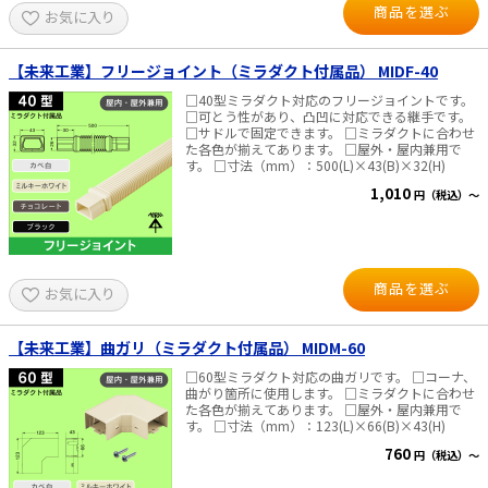
商品を選ぶ
お気に入り
【未来工業】フリージョイント（ミラダクト付属品） MIDF-40
□40型ミラダクト対応のフリージョイントです。
□可とう性があり、凸凹に対応できる継手です。
□サドルで固定できます。 □ミラダクトに合わせ
た各色が揃えてあります。 □屋外・屋内兼用で
す。 □寸法（mm）：500(L)×43(B)×32(H)
1,010
円（税込）～
商品を選ぶ
お気に入り
【未来工業】曲ガリ（ミラダクト付属品） MIDM-60
□60型ミラダクト対応の曲ガリです。 □コーナ、
曲がり箇所に使用します。 □ミラダクトに合わせ
た各色が揃えてあります。 □屋外・屋内兼用で
す。 □寸法（mm）：123(L)×66(B)×43(H)
760
円（税込）～