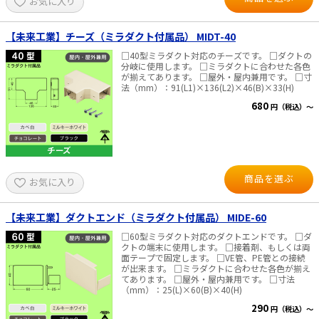
お気に入り
【未来工業】チーズ（ミラダクト付属品） MIDT-40
□40型ミラダクト対応のチーズです。 □ダクトの
分岐に使用します。 □ミラダクトに合わせた各色
が揃えてあります。 □屋外・屋内兼用です。 □寸
法（mm）：91(L1)×136(L2)×46(B)×33(H)
680
円（税込）～
商品を選ぶ
お気に入り
【未来工業】ダクトエンド（ミラダクト付属品） MIDE-60
□60型ミラダクト対応のダクトエンドです。 □ダ
クトの端末に使用します。 □接着剤、もしくは両
面テープで固定します。 □VE管、PE管との接続
が出来ます。 □ミラダクトに合わせた各色が揃え
てあります。 □屋外・屋内兼用です。 □寸法
（mm）：25(L)×60(B)×40(H)
290
円（税込）～