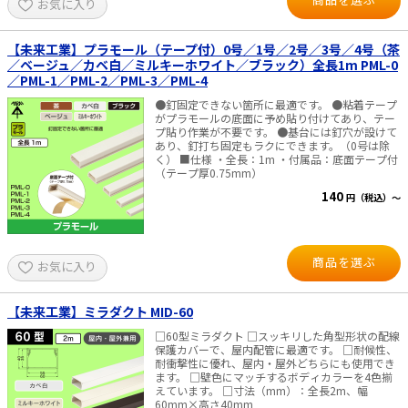
お気に入り
e431オリジナル
【未来工業】プラモール（テープ付）0号／1号／2号／3号／4号（茶
／ベージュ／カベ白／ミルキーホワイト／ブラック）全長1m PML-0
暑さ対策
／PML-1／PML-2／PML-3／PML-4
販売終了品
●釘固定できない箇所に最適です。 ●粘着テープ
がプラモールの底面に予め貼り付けてあり、テー
プ貼り作業が不要です。 ●基台には釘穴が設けて
あり、釘打ち固定もラクにできます。（0号は除
く） ■仕様 ・全長：1m ・付属品：底面テープ付
（テープ厚0.75mm）
140
円（税込）～
商品を選ぶ
お気に入り
【未来工業】ミラダクト MID-60
□60型ミラダクト □スッキリした角型形状の配線
保護カバーで、屋内配管に最適です。 □耐候性、
耐衝撃性に優れ、屋内・屋外どちらにも使用でき
ます。 □壁色にマッチするボディカラーを4色揃
えています。 □寸法（mm）：全長2m、幅
60mm×高さ40mm