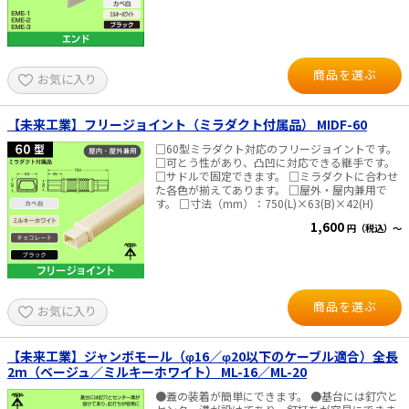
商品を選ぶ
お気に入り
【未来工業】フリージョイント（ミラダクト付属品） MIDF-60
□60型ミラダクト対応のフリージョイントです。
□可とう性があり、凸凹に対応できる継手です。
□サドルで固定できます。 □ミラダクトに合わせ
た各色が揃えてあります。 □屋外・屋内兼用で
す。 □寸法（mm）：750(L)×63(B)×42(H)
1,600
円（税込）～
商品を選ぶ
お気に入り
【未来工業】ジャンボモール（φ16／φ20以下のケーブル適合）全長
2m（ベージュ／ミルキーホワイト） ML-16／ML-20
●蓋の装着が簡単にできます。 ●基台には釘穴と