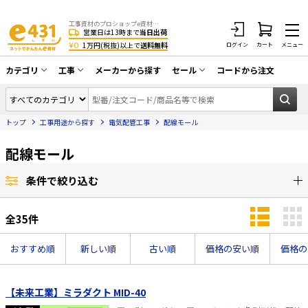
工事資材のプロショップe資材 CATV・アンテナ・防犯・光・LAN・電気・空調工事など
営業日は13時まで
当日出荷
¥0
1万円(税抜)以上で
送料無料
ログイン
カート
メニュー
カテゴリ
工事
メーカーから探す
セール
コードから注文
同軸ケーブル／テレビ用接栓／関連工具
CATV・アンテナ工事
在庫一掃セール
アンテナ・取付金具・ブースター／CATV
トップ
工事用途から探す
電気配管工事
配線モール
光工事・FTTH工事
部材類
配線補助具（モール・結束バンド・テー
配線モール
エアコン・換気扇工事
プ類 他）
防犯カメラ工事
防犯工事関連
条件で絞り込む
LAN配線工事
HDMIケーブル・周辺機器／RCAケーブル
全
35
件
電話工事
電話線／コネクタ／アダプタ
おすすめ順
新しい順
古い順
価格の安い順
価格の
電気配管工事
光ファイバー・融着接続機関連
EV充電設備工事
LANケーブル・コネクタ・関連資材/機器
【未来工業】ミラダクト MID-40
照明設置工事
ネットワーク機器