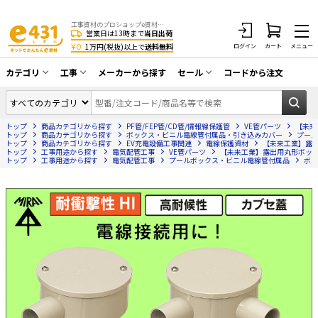
工事資材のプロショップe資材 CATV・アンテナ・防犯・光・LAN・電気・空調工事など
営業日は13時まで
当日出荷
¥0
1万円(税抜)以上で
送料無料
ログイン
カート
メニュー
カテゴリ
工事
メーカーから探す
セール
コードから注文
同軸ケーブル／テレビ用接栓／関連工具
CATV・アンテナ工事
在庫一掃セール
アンテナ・取付金具・ブースター／CATV
トップ
商品カテゴリから探す
PF管/FEP管/CD管/情報線保護管
VE管パーツ
【未来
光工事・FTTH工事
部材類
トップ
商品カテゴリから探す
ボックス・ビニル電線管付属品・引き込みカバー
プール
トップ
商品カテゴリから探す
EV充電設備工事関連
電線保護資材
【未来工業】露出
トップ
配線補助具（モール・結束バンド・テー
工事用途から探す
電気配管工事
VE管パーツ
【未来工業】露出用丸形ボックス
エアコン・換気扇工事
トップ
工事用途から探す
電気配管工事
プールボックス・ビニル電線管付属品
ボッ
プ類 他）
防犯カメラ工事
防犯工事関連
LAN配線工事
HDMIケーブル・周辺機器／RCAケーブル
電話工事
電話線／コネクタ／アダプタ
電気配管工事
光ファイバー・融着接続機関連
EV充電設備工事
LANケーブル・コネクタ・関連資材/機器
照明設置工事
ネットワーク機器