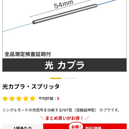
太陽光発電工事
エアコン・換気扇・空調資材
太陽光発電ケーブル・コネクタ・関連資
ホテル・病院向け
材/機器
電源ケーブル／コネクタ／分電盤／ブレ
ーカ
照明・照明器具
電源タップ・延長コード
スイッチ・コンセント（配線器具）
PF管/FEP管/CD管/情報線保護管
ボックス・ビニル電線管付属品・引き込
光カプラ・スプリッタ
みカバー
工具関連
平均評価：
5
EV充電設備工事関連
シングルモードの光信号を分岐するFBT型（溶融延伸型） カプラです。
まとめ買いがお得！
感染症関連
1個あたり
割引価格
その他