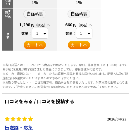
ント
ポイ
1%
1%
まとめ
買い
価格表
価格表
1,298
660
円
（税込）
～
円
（税込）
～
数量：
数量：
単価
カートへ
カートへ
※当日発送とは・・・e431から商品をお届けいたします。原則、弊社営業日の【13:00】までに
お手続き(決済が終了)頂きました商品につきましては、即日発送が可能です。
※メーカー直送とは・・・メーカーからお客様へ商品を直接お届けいたします。配送方法及び配
送指定日の選択はいただけませんので予めご了承ください。
※お取り寄せとは・・・ご注文確定後、商品をお取り寄せいたします。入荷次第の出荷となりま
すので、ご注意ください。配送指定日の選択はいただけませんので予めご了承ください。
口コミをみる / 口コミを投稿する
2026/04/23
伝送路・応急