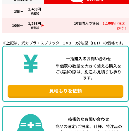
1,408
円
e431オリジナル
1
個～
—
（税込）
暑さ対策
10
個購入の場合、
1,100
円
1,298
円
（税込）
10
個～
（税込）
お得！
販売終了品
※上記は、光カプラ・スプリッタ 1×3 3分岐型（FBT） の価格です。
一括購入のお問い合わせ
単価表の数量を大きく越える購入を
ご検討の際は、別途お見積りも承り
ます。
見積もりを依頼
技術的なお問い合わせ
商品の選定/ご提案、仕様、特注品の