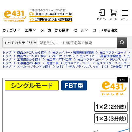
工事資材のプロショップe資材 CATV・アンテナ・防犯・光・LAN・電気・空調工事など
営業日は13時まで
当日出荷
¥0
1万円(税抜)以上で
送料無料
ログイン
カート
メニュー
カテゴリ
工事
メーカーから探す
セール
コードから注文
同軸ケーブル／テレビ用接栓／関連工具
CATV・アンテナ工事
在庫一掃セール
アンテナ・取付金具・ブースター／CATV
トップ
商品カテゴリから探す
光ファイバー・融着接続機関連
光コネクタ・コード
光工事・FTTH工事
部材類
トップ
商品カテゴリから探す
e431オリジナル
光ファイバー・融着接続機関連
光
トップ
工事用途から探す
光工事・FTTH工事
光コネクタ・コード
光スプリッタ・
トップ
配線補助具（モール・結束バンド・テー
工事用途から探す
電話工事
光コネクタ・コード
光スプリタ・フィルター
エアコン・換気扇工事
トップ
メーカー/ブランドで探す
e431
光カプラ・スプリッタ 1×3 3分岐型（FBT
プ類 他）
防犯カメラ工事
防犯工事関連
1/2
LAN配線工事
HDMIケーブル・周辺機器／RCAケーブル
電話工事
電話線／コネクタ／アダプタ
電気配管工事
光ファイバー・融着接続機関連
EV充電設備工事
LANケーブル・コネクタ・関連資材/機器
照明設置工事
ネットワーク機器