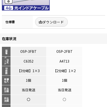
仕様書
ダウンロード
在庫状況
OSP-3FBT
OSP-2FBT
型番
コード
注文
C6352
A4713
分岐数
【3分岐】1×3
【2分岐】1×2
単位
購入
1個
1個
区分
在庫
当日発送
当日発送
状況
在庫
〇
○