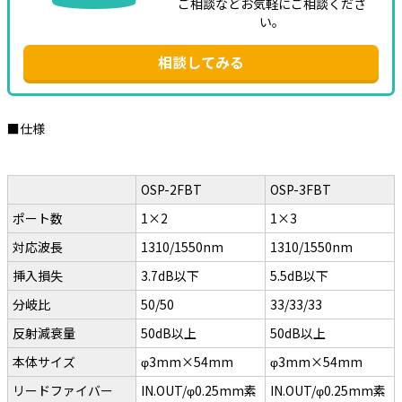
ご相談などお気軽にご相談くださ
い。
相談してみる
■仕様
OSP-2FBT
OSP-3FBT
ポート数
1×2
1×3
対応波長
1310/1550nm
1310/1550nm
挿入損失
3.7dB以下
5.5dB以下
分岐比
50/50
33/33/33
反射減衰量
50dB以上
50dB以上
本体サイズ
φ3mm×54mm
φ3mm×54mm
リードファイバー
IN.OUT/φ0.25mm素
IN.OUT/φ0.25mm素