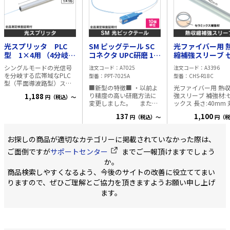
光スプリッタ PLC
SM ピッグテール SC
光ファイバー用 
型 1×4用 （4分岐
コネクタ UPC研磨 1m
縮補強スリーブ 
器）
φ0.25 UV心線
ミックス補強材 1
シングルモードの光信号
注文コード
A7025
注文コード
A3396
心用 25本入
を分岐する広帯域なPLC
型番
PPT-7025A
型番
CHS-R18C
型（平面導波路型）スプ
■新型の特徴■ ・以前よ
光ファイバー用 熱
リッタです。 2分岐型：
り精度の高い研磨方法に
強スリーブ 補強材:セラミ
1,188
円（税込）～
1×2、4分岐型：1×4、8
変更しました。 また、
ックス 長さ:40mm
分岐型：1×8、16分岐
研磨後は3次元計測器にて
ケーブル:単心～8心
型：1×16 ■仕様 ・ポー
137
1,100
円（税込）～
円（税
全品検査を行い、細部ま
プ心線対応) ※改良点※
ト数：【2分岐】1×2、
で検査を行っておりま
新型は以前のタイプ
【4分岐】1×4、【8分
す。 片側のみにコネクタ
早く溶け、早く冷え
岐】1×8、【16分岐】
お探しの商品が適切なカテゴリーに掲載されていなかった際は、
の付いた光ファイバーケ
に改良しました。 ※1袋
1×16 ・対応波長：1260
ーブルです。 融着接続 /
=25本入※ ◎融着時間の
ご面倒ですが
サポートセンター
までご一報頂けますでしょう
～1650nm ・挿入損失：
メカニカルスプライス接
目安について◎ 環
【2分岐】4.0dB以下、
か。
続用として便利な仕様で
種によって異なる為
【4分岐】7.3dB以下、
商品検索しやすくなるよう、今後のサイトの改善に役立ててまい
す。 仕様 ・SM(シングル
記の時間から微調整
【8分岐】10.5dB以下、
モード)9/125 ・SCコネク
い適正な 設定を行
りますので、ぜひご理解とご協力を頂きますようお願い申し上げ
【16分岐】13.7dB以下
タ ・研磨面 UPC ・長さ
ださい。 目安時間:220～
・反射減衰量：50dB以上
ます。
1m ・UV心線 φ0.25 梱
240℃ 40秒 (気温
・PLCサイズ（mm）：
包状態 10個入/箱 を衝撃
無風時)
【2分岐】4×4×40、【4
吸収性の高い箱に入れて
分岐】4×4×40、【8分
出荷いたします。 (ご注文
岐】4×4×40、【16分
単位は10個単位となりま
岐】4×7×50 ・リードフ