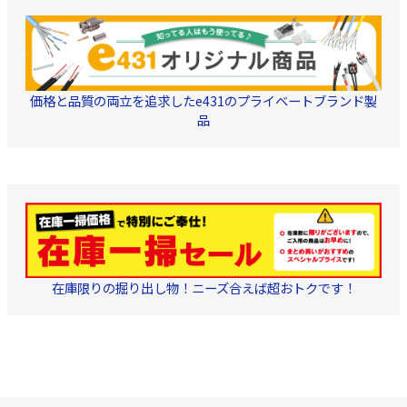
す) ※商品のこだわり 出
ァイバー：IN/φ0.25mm
荷前の測定で「挿入損
素線、 OUT/【2分岐】2
失」「リターンロス」の
心テープ×1、【4分岐】
結果を全商品 パッケージ
4心テープ×1、【8分
に記載し、目で性能をご
岐】4心テープ×2、【16
確認頂けるようにいたし
分岐】8心テープ×2 ・リ
ました。
ードファイバー長：各
価格と品質の両立を追求したe431のプライベートブランド製
1.5m（全長3.4m）、コネ
品
クター無し
在庫限りの掘り出し物！ニーズ合えば超おトクです！