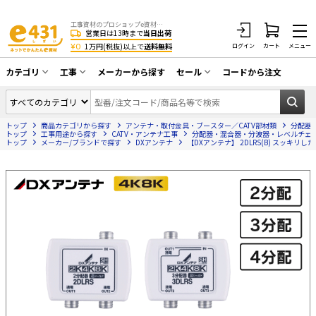
工事資材のプロショップe資材 CATV・アンテナ・防犯・光・LAN・電気・空調工事など
営業日は13時まで
当日出荷
¥0
1万円(税抜)以上で
送料無料
ログイン
カート
メニュー
カテゴリ
工事
メーカーから探す
セール
コードから注文
同軸ケーブル／テレビ用接栓／関連工具
CATV・アンテナ工事
在庫一掃セール
アンテナ・取付金具・ブースター／CATV
トップ
商品カテゴリから探す
アンテナ・取付金具・ブースター／CATV部材類
分配器
光工事・FTTH工事
部材類
トップ
工事用途から探す
CATV・アンテナ工事
分配器・混合器・分波器・レベルチェ
トップ
メーカー/ブランドで探す
DXアンテナ
【DXアンテナ】 2DLRS(B) スッキリ
配線補助具（モール・結束バンド・テー
エアコン・換気扇工事
プ類 他）
防犯カメラ工事
防犯工事関連
LAN配線工事
HDMIケーブル・周辺機器／RCAケーブル
電話工事
電話線／コネクタ／アダプタ
電気配管工事
光ファイバー・融着接続機関連
EV充電設備工事
LANケーブル・コネクタ・関連資材/機器
照明設置工事
ネットワーク機器