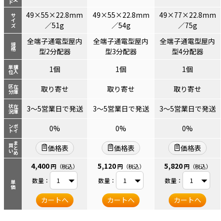
49×55×22.8mm
49×55×22.8mm
49×77×22.8mm
サイズ
／51g
／54g
／75g
全端子通電型屋内
全端子通電型屋内
全端子通電型屋内
規格
型2分配器
型3分配器
型4分配器
単位
購入
1個
1個
1個
区分
在庫
取り寄せ
取り寄せ
取り寄せ
状況
在庫
3～5営業日で発送
3～5営業日で発送
3～5営業日で発送
ント
ポイ
0%
0%
0%
まとめ
買い
価格表
価格表
価格表
4,400
5,120
5,820
円
（税込）
円
（税込）
円
（税込）
数量：
数量：
数量：
単価
カートへ
カートへ
カートへ