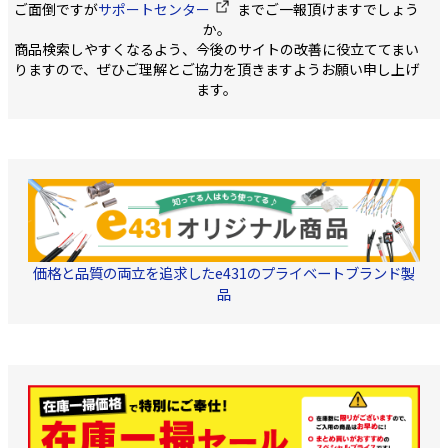
ご面倒ですが
サポートセンター
までご一報頂けますでしょう
同受信用設備用 DXアンテ
か。
ナ CW40MS2
商品検索しやすくなるよう、今後のサイトの改善に役立ててまい
りますので、ぜひご理解とご協力を頂きますようお願い申し上げ
ます。
価格と品質の両立を追求したe431のプライベートブランド製
品