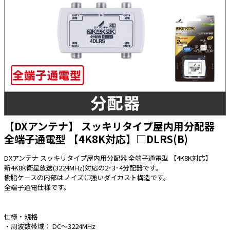
太陽光発電工事
エアコン・換気扇・空調資材
太陽光発電ケーブル・コネクタ・関連資
ホテル・病院向け
材/機器
電源ケーブル／コネクタ／分電盤／ブレ
ーカ
照明・照明器具
電源タップ・延長コード
スイッチ・コンセント（配線器具）
【DXアンテナ】 スッキリタイプ屋内用分配器
PF管/FEP管/CD管/情報線保護管
全端子通電型 【4K8K対応】□DLRS(B)
ボックス・ビニル電線管付属品・引き込
みカバー
DXアンテナ スッキリタイプ屋内用分配器 全端子通電型 【4K8K対応】
新4K8K衛星放送(3224MHz)対応の2･3･4分配器です。
工具関連
樹脂ケースの内部はノイズに強いダイカスト構造です。
全端子通電仕様です。
EV充電設備工事関連
感染症関連
仕様・規格
・周波数帯域： DC～3224MHz
その他