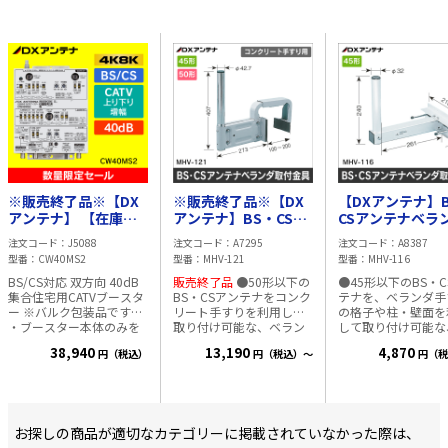
※販売終了品※【DX
※販売終了品※【DX
【DXアンテナ】
アンテナ】 【在庫限
アンテナ】BS・CSア
CSアンテナベラ
り！数量限定セール】
ンテナベランダ取付金
取付金具 （はさ
注文コード
J5088
注文コード
A7295
注文コード
A8387
【バルク包装品】
具 （はさみ込み幅100
み幅最大55mm
型番
CW40MS2
型番
MHV-121
型番
MHV-116
CW40MS2【4K8K対
～200mm） MHV-
MHV-116
BS/CS対応 双方向 40dB
販売終了品
●50形以下の
●45形以下のBS・C
応】BS/CS対応 40dB
121
集合住宅用CATVブースタ
BS・CSアンテナをコンク
テナを、ベランダ手
共同受信用ブースター
ー ※バルク包装品です※
リート手すりを利用して
の格子や柱・壁面を
・ブースター本体のみを
取り付け可能な、ベラン
して取り付け可能な
お届けします。 ・化粧箱
ダ用取付金具です。 ■仕
ランダ用取付金具で
38,940
13,190
4,870
円（税込）
円（税込）～
円（税
に入っておりません。 ・
様 ・突出し長：273mm
■仕様 ・突出し長
取扱説明書、ネジなどの
・はさみ込み幅：100～
300mm ・マスト径
付属品は含まれておりま
200mm ・マスト径：
φ32mm ・取付可
せん。 上り10～60MHz
φ42.7mm
52～172mm ・は
下り70～770MHz CS/BS-
み幅：最大55mm ・アル
IF950～3224MHz増幅用
お探しの商品が適切なカテゴリーに掲載されていなかった際は、
ミ合金製
電源内蔵型 集合住宅共