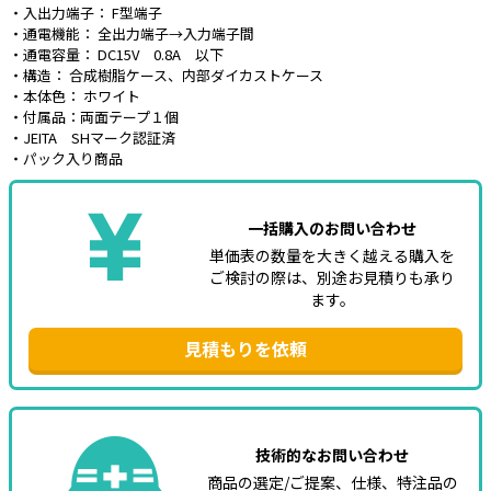
・入出力端子： F型端子
・通電機能： 全出力端子→入力端子間
e431オリジナル
・通電容量： DC15V 0.8A 以下
・構造： 合成樹脂ケース、内部ダイカストケース
暑さ対策
・本体色： ホワイト
・付属品：両面テープ１個
販売終了品
・JEITA SHマーク認証済
・パック入り商品
一括購入のお問い合わせ
単価表の数量を大きく越える購入を
ご検討の際は、別途お見積りも承り
ます。
見積もりを依頼
技術的なお問い合わせ
商品の選定/ご提案、仕様、特注品の