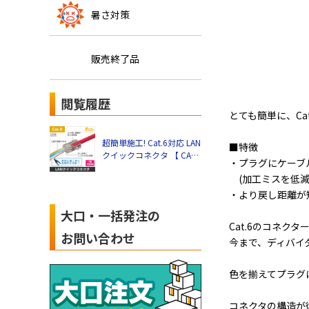
暑さ対策
販売終了品
閲覧履歴
とても簡単に、Ca
超簡単施工! Cat.6対応 LAN
■特徴
クイックコネクタ 【 CAT.6
・プラグにケーブ
】 1袋100個入
(加工ミスを低減
・より戻し距離が
大口・一括発注の
Cat.6のコネク
お問い合わせ
今まで、ディバイ
色を揃えてプラグ
コネクタの構造が