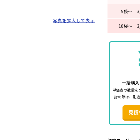
5
袋～
3
写真を拡大して表示
10
袋～
3
一括購入
単価表の数量を
討の際は、別
見積