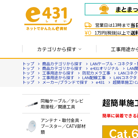
当
営業日は13時まで
送
¥0
1万円(税抜)以上で
カテゴリから探す
工事用途か
トップ
商品カテゴリから探す
LANケーブル・コネクタ・
トップ
商品カテゴリから探す
e431オリジナル
LAN
トップ
工事用途から探す
防犯カメラ工事
LANコネク
トップ
工事用途から探す
LAN配線工事
LANコネクタ
トップ
メーカー/ブランドで探す
e431
超簡単施工! Ca
超簡単施工!
同軸ケーブル／テレビ
用接栓／関連工具
簡単に装着できる
アンテナ・取付金具・
ブースター／CATV部材
類