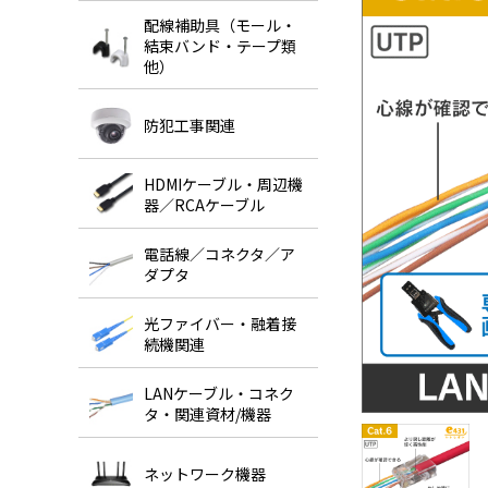
配線補助具（モール・
結束バンド・テープ類
他）
防犯工事関連
HDMIケーブル・周辺機
器／RCAケーブル
電話線／コネクタ／ア
ダプタ
光ファイバー・融着接
続機関連
LANケーブル・コネク
タ・関連資材/機器
ネットワーク機器