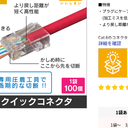
■特徴
・プラグにケー
(加工ミスを低
・より戻し距離
Cat.6のコネ
詳細を確認
今まで、ディバ
色を揃えてプラ
コネクタの構造
短く、しかも簡
加工には専用工具(
対応ケーブル :
1袋
1
袋～
3