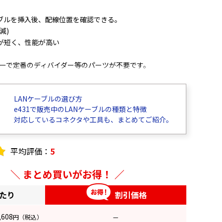
ブルを挿入後、配線位置を確認できる。
減)
が短く、性能が高い
クターで定番のディバイダー等のパーツが不要です。
イダーに配線をセットしていた作業は必要ありません。
LANケーブルの選び方
グに差し込むだけ、簡単施工です。
e431で販売中のLANケーブルの種類と特徴
対応しているコネクタや工具も、まとめてご紹介。
が従来のプラグとは異なる為、撚り戻し距離を
単に施工出来る画期的なプラグです。
平均評価：
5
別売り:TKG-MPK or TKG-MPK5)が必要となります。
まとめ買いがお得！
 単線/より線 共用 AWG24-26
あたり
割引価格
,608
円
（税込）
—