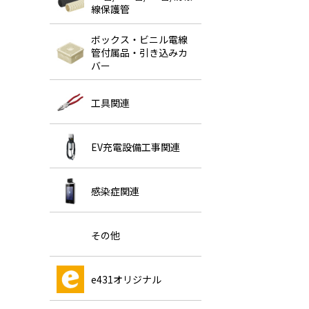
線保護管
ボックス・ビニル電線
管付属品・引き込みカ
バー
工具関連
EV充電設備工事関連
感染症関連
その他
e431オリジナル