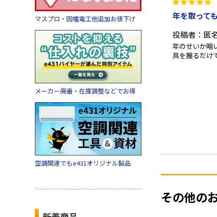
年を取っても
マスプロ・因幡電工他追加お値下げ
投稿者：匿
年のせいか暗
具を握るだけ
メーカー廃番・在庫調整などでお得
空調関連でもe431オリジナル製品
その他の
新着商品