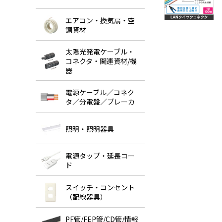
エアコン・換気扇・空
調資材
太陽光発電ケーブル・
コネクタ・関連資材/機
器
電源ケーブル／コネク
タ／分電盤／ブレーカ
照明・照明器具
電源タップ・延長コー
ド
スイッチ・コンセント
（配線器具）
PF管/FEP管/CD管/情報