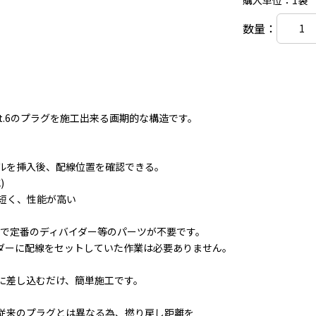
購入単位：1袋
数量：
t.6のプラグを施工出来る画期的な構造です。
ルを挿入後、配線位置を確認できる。
)
短く、性能が高い
ターで定番のディバイダー等のパーツが不要です。
ダーに配線をセットしていた作業は必要ありません。
に差し込むだけ、簡単施工です。
従来のプラグとは異なる為、撚り戻し距離を