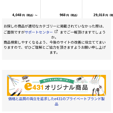
4,048
968
29,018
円（税込）～
円（税込）
円（税
お探しの商品が適切なカテゴリーに掲載されていなかった際は、
ご面倒ですが
サポートセンター
までご一報頂けますでしょう
か。
商品検索しやすくなるよう、今後のサイトの改善に役立ててまい
りますので、ぜひご理解とご協力を頂きますようお願い申し上げ
ます。
価格と品質の両立を追求したe431のプライベートブランド製
品