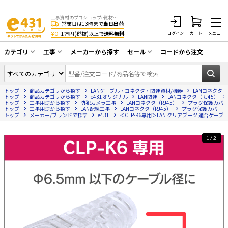
工事資材のプロショップe資材 CATV・アンテナ・防犯・光・LAN・電気・空調工事など
営業日は13時まで
当日出荷
¥0
1万円(税抜)以上で
送料無料
ログイン
カート
メニュー
カテゴリ
工事
メーカーから探す
セール
コードから注文
同軸ケーブル／テレビ用接栓／関連工具
CATV・アンテナ工事
在庫一掃セール
アンテナ・取付金具・ブースター／CATV
トップ
商品カテゴリから探す
LANケーブル・コネクタ・関連資材/機器
LANコネクタ（
光工事・FTTH工事
部材類
トップ
商品カテゴリから探す
e431オリジナル
LAN関連
LANコネクタ（RJ45）
トップ
工事用途から探す
防犯カメラ工事
LANコネクタ（RJ45）
プラグ保護カバ
トップ
配線補助具（モール・結束バンド・テー
工事用途から探す
LAN配線工事
LANコネクタ（RJ45）
プラグ保護カバー
エアコン・換気扇工事
トップ
メーカー/ブランドで探す
e431
＜CLP-K6専用＞LAN クリアブーツ 適合ケーブル
プ類 他）
防犯カメラ工事
防犯工事関連
1/2
LAN配線工事
HDMIケーブル・周辺機器／RCAケーブル
電話工事
電話線／コネクタ／アダプタ
電気配管工事
光ファイバー・融着接続機関連
EV充電設備工事
LANケーブル・コネクタ・関連資材/機器
照明設置工事
ネットワーク機器