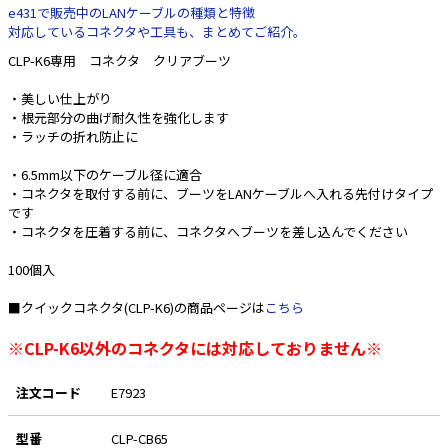
e431で販売中のLANケーブルの種類と特徴
対応しているコネクタや工具も、まとめてご紹介。
e431オリジナル
CLP-K6専用 コネクタ クリアブーツ
暑さ対策
・美しい仕上がり
販売終了品
・根元部分の曲げ耐久性を強化します
・ラッチの折れ防止に
・6.5mm以下のケーブル径に適合
・コネクタを取付する前に、ブーツをLANケーブルへ入れる先付けタイプ
です
・コネクタを圧着する前に、コネクタへブーツを差し込んでください
100個入
■クイックコネクタ(CLP-K6)の商品ページは
こちら
※CLP-K6以外のコネクタには対応しておりません※
注文コード
E7923
型番
CLP-CB65