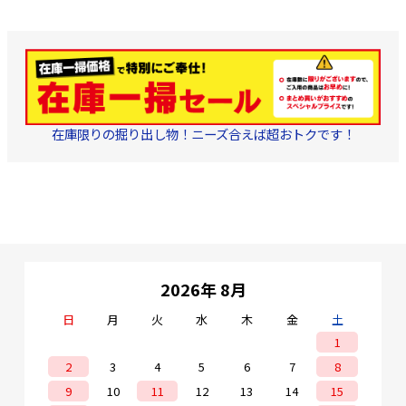
在庫限りの掘り出し物！ニーズ合えば超おトクです！
2026年 8月
日
月
火
水
木
金
土
1
2
3
4
5
6
7
8
9
10
11
12
13
14
15