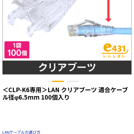
太陽光発電工事
エアコン・換気扇・空調資材
太陽光発電ケーブル・コネクタ・関連資
ホテル・病院向け
材/機器
電源ケーブル／コネクタ／分電盤／ブレ
ーカ
照明・照明器具
電源タップ・延長コード
スイッチ・コンセント（配線器具）
PF管/FEP管/CD管/情報線保護管
ボックス・ビニル電線管付属品・引き込
＜CLP-K6専用＞LAN クリアブーツ 適合ケーブ
みカバー
ル径φ6.5mm 100個入り
工具関連
EV充電設備工事関連
感染症関連
LANケーブルの選び方
その他