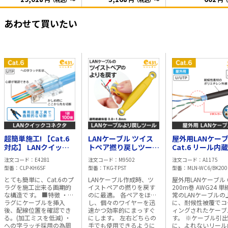
ィングされたケーブルで
後、配線位置を確認でき
けで、簡単補修が可
す。 ※ケーブル引出時
る。 (加工ミスを低減)
す。 プラグを交換する手
に、よれないリール内蔵
・より戻し距離が短く、
間が省け、簡単にラ
あわせて買いたい
箱を採用! 導体径：
性能が高い Cat.6のコネク
の復元が可能です。 1袋
AWG24 (単線) 材質：軟銅
ターで定番のディバイダ
=10個入
線 適用規格：ANSI/TIA-
ー等のパーツが不要で
568.2-E、ISO/IEC 11801-
す。 今まで、ディバイダ
1 Ed1.0、JIS X 5150-
ーに配線をセットしてい
1:2021、IEC 61156-5、
た作業は必要ありませ
JCS 5507:2023 長さ：
ん。 色を揃えてプラグに
200m 1m毎レングスマー
差し込むだけ、簡単施工
ク付 カラー：ブラック(外
です。 コネクタの構造が
被) / 内部ジャケットは水
従来のプラグとは異なる
色 梱包状態：200m巻/リ
為、撚り戻し距離を 短
ール内蔵箱入
く、しかも簡単に施工出
来る画期的なプラグで
す。 加工には専用工具(別
売り:TKG-MPK or TKG-
超簡単施工! 【Cat.6
LANケーブル ツイス
屋外用LANケー
MPK5)が必要となりま
対応】 LANクイック
す。 対応ケーブル : 単
トペア撚り戻しツール
Cat.6 リール内
線/より線 共用
コネクタ への字ラッ
適用絶縁体径0.8mm
200m巻
注文コード
E4281
注文コード
M9502
注文コード
A1175
AWG24-26
チ搭載 1袋100個入
～1.8mm
型番
CLP-KH6SF
型番
TKG-TPST
型番
MLN-WC6/BK200
とても簡単に、Cat.6のプ
LANケーブル作成時、ツ
屋外用LANケーブル C
ラグを施工出来る画期的
イストペアの撚りを戻す
200m巻 AWG24 単線
な構造です。 ■特徴 ・プ
のに最適。 各ペアをほぐ
常のLANケーブルの
ラグにケーブルを挿入
し、個々のワイヤーを迅
に、耐候性被覆でコ
後、配線位置を確認でき
速かつ効率的にまっすぐ
ィングされたケーブ
る。(加工ミスを低減) ・
にします。 左右どちらの
す。 ※ケーブル引
への字ラッチ採用の為周
手でも使用できるように
に、よれないリール