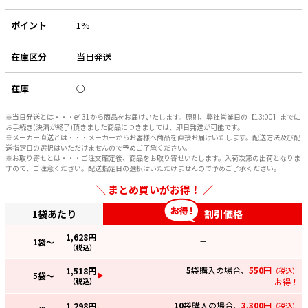
ポイント
1%
在庫区分
当日発送
在庫
○
※当日発送とは・・・e431から商品をお届けいたします。原則、弊社営業日の【13:00】までに
お手続き(決済が終了)頂きました商品につきましては、即日発送が可能です。
※メーカー直送とは・・・メーカーからお客様へ商品を直接お届けいたします。配送方法及び配
送指定日の選択はいただけませんので予めご了承ください。
※お取り寄せとは・・・ご注文確定後、商品をお取り寄せいたします。入荷次第の出荷となりま
すので、ご注意ください。配送指定日の選択はいただけませんので予めご了承ください。
まとめ買いがお得！
1袋あたり
割引価格
1,628
円
1
袋～
—
（税込）
5
袋購入の場合、
550
円
1,518
円
（税込）
5
袋～
（税込）
お得！
10
袋購入の場合、
3,300
円
1,298
円
（税込）