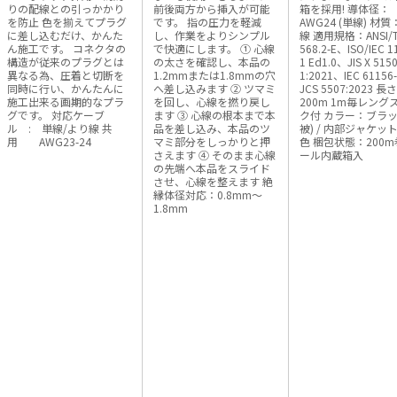
りの配線との引っかかり
前後両方から挿入が可能
箱を採用! 導体径：
を防止 色を揃えてプラグ
です。 指の圧力を軽減
AWG24 (単線) 材
に差し込むだけ、かんた
し、作業をよりシンプル
線 適用規格：ANSI/T
ん施工です。 コネクタの
で快適にします。 ① 心線
568.2-E、ISO/IEC 1
構造が従来のプラグとは
の太さを確認し、本品の
1 Ed1.0、JIS X 5150
異なる為、圧着と切断を
1.2mmまたは1.8mmの穴
1:2021、IEC 61156
同時に行い、かんたんに
へ差し込みます ② ツマミ
JCS 5507:2023 長
施工出来る画期的なプラ
を回し、心線を撚り戻し
200m 1m毎レング
グです。 対応ケーブ
ます ③ 心線の根本まで本
ク付 カラー：ブラック(外
ル : 単線/より線 共
品を差し込み、本品のツ
被) / 内部ジャケッ
用 AWG23-24
マミ部分をしっかりと押
色 梱包状態：200m巻/リ
さえます ④ そのまま心線
ール内蔵箱入
の先端へ本品をスライド
させ、心線を整えます 絶
縁体径対応：0.8mm～
1.8mm