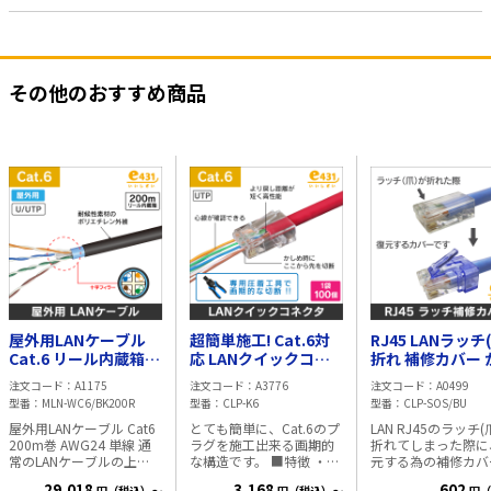
その他のおすすめ商品
屋外用LANケーブル
超簡単施工! Cat.6対
RJ45 LANラッチ
Cat.6 リール内蔵箱入
応 LANクイックコネ
折れ 補修カバー かぶ
200m巻
クタ 【 CAT.6 】 1袋
せるだけで、簡
注文コード
A1175
注文コード
A3776
注文コード
A0499
100個入
修! (1袋=10個入)
型番
MLN-WC6/BK200R
型番
CLP-K6
型番
CLP-SOS/BU
屋外用LANケーブル Cat6
とても簡単に、Cat.6のプ
LAN RJ45のラッチ(
200m巻 AWG24 単線 通
ラグを施工出来る画期的
折れてしまった際に
常のLANケーブルの上
な構造です。 ■特徴 ・プ
元する為の補修カバ
に、耐候性被覆でコーテ
ラグにケーブルを挿入
す。 カバーをかぶ
29,018
3,168
602
円（税込）～
円（税込）～
円（