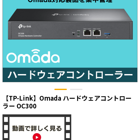
太陽光発電工事
エアコン・換気扇・空調資材
太陽光発電ケーブル・コネクタ・関連資
ホテル・病院向け
材/機器
電源ケーブル／コネクタ／分電盤／ブレ
ーカ
照明・照明器具
電源タップ・延長コード
スイッチ・コンセント（配線器具）
PF管/FEP管/CD管/情報線保護管
ボックス・ビニル電線管付属品・引き込
みカバー
【TP-Link】Omada ハードウェアコントロー
ラー OC300
工具関連
EV充電設備工事関連
感染症関連
その他