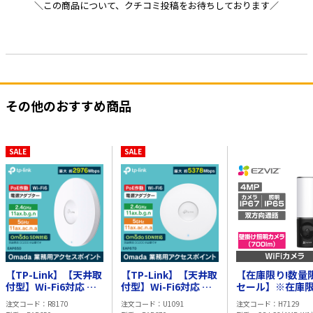
＼この商品について、クチコミ投稿をお待ちしております／
その他のおすすめ商品
SALE
SALE
【TP-Link】【天井取
【TP-Link】【天井取
【在庫限り!数量
付型】Wi-Fi6対応 業
付型】Wi-Fi6対応 業
セール】※在庫
務用アクセスポイント
務用アクセスポイント
※【EZVIZ】LC
注文コード
R8170
注文コード
U1091
注文コード
H7129
最大約
最大約
4MP スマートセ