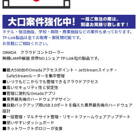
e431オリジナル
暑さ対策
ホテル・宿泊施設、学校・病院・商業施設などの案件も承っております。
販売終了品
TP-Link製品は全てお取寄・御見積可能です。
お気軽にご相談ください。
OMADA クラウドコントローラー
無線LAN中継器 世界NO.1シェア TP-Link社の製品です。
■最大500台のOmadaアクセスポイント・JetStreamスイッチ・
SafeStreamルーターを集中管理
■いつでもどこからでも管理できるクラウドアクセス
■高いセキュリティ性と安定性
■管理に便利なOmadaアプリ
■業界最先端のハードウェアデザイン
■自動バックアップ用USB 3.0ポートを備えた業界最先端のハードウェア
設計
■一括管理・マルチサイト管理・リモートファームウェアアップデート
■使いやすいダッシュボード
■ネットワークトポロジーが支援