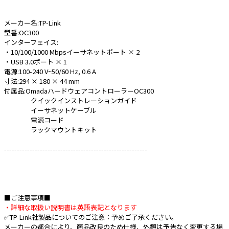
メーカー名:TP-Link
型番:OC300
インターフェイス:
・10/100/1000 Mbpsイーサネットポート × 2
・USB 3.0ポート × 1
電源:100-240 V~50/60 Hz, 0.6 A
寸法:294 × 180 × 44 mm
付属品:OmadaハードウェアコントローラーOC300
クイックインストレーションガイド
イーサネットケーブル
電源コード
ラックマウントキット
--------------------------------------------------------
■ご注意事項■
・詳細な取扱い説明書は英語表記となります
✅TP-Link社製品についてのご注意：予めご了承ください。
メーカーの都合により、商品改良のため仕様、外観は予告なく変更する場