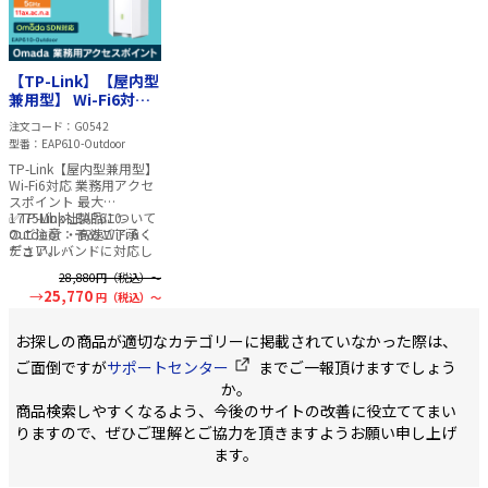
Link 型番：EAP650 周波
5GHz メーカー名：TP-
■WiFi 無線:802.11b
数範囲：2.4GHz／5GHz
Link 型番：EAP670 周波
@ 2.4GHzのみ(2T
無線規格：IEEE 802.11ax
数範囲：2.4GHz／5GHz
ュアルアンテナ) ネ
／ac／n／g／b／a 寸法
無線規格：IEEE 802.11ax
ーク設定:APペアリ
（幅×奥行き×高さ）：
【TP-Link】【屋内型
／ac／n／g／b／a 寸法
■全般 電源:110VAC
160× 160 × 33.6 mm セ
（幅×奥行き×高さ）：
240VAC、50HZ / 6
兼用型】 Wi-Fi6対応
ット内容：EAP650本体、
220 × 220 × 32.5 mm
消費電力:最大 30 W
業務用アクセスポイン
注文コード
G0542
電源アダプター、天井取
セット内容：EAP670本
法:86 x 280 x 120 
ト最大1775Mbps
り付け/壁掛け用キット、
型番
EAP610-Outdoor
体、電源アダプター、天
量:1038g ■付属品 -本体 -
EAP610-Outdoor
設置ガイド（英語表記）
井取り付け／壁掛け用キ
ドリルテンプレート 
TP-Link【屋内型兼用型】
■ご注意事項■
・詳細な
ット、設置ガイド（英語
キット -スタートガ
Wi-Fi6対応 業務用アクセ
取扱い説明書は英語表記
表記） ■ご注意事項■
・
■アプリ スマート
スポイント 最大
となります
詳細な取扱い説明書は英
ン:App Store、ま
1775Mbps EAP610-
✅TP-Link社製品について
語表記となります
Google playから
Outdoor ・高速WiFi 6：
のご注意：予めご了承く
「EZVIZ」をダウン
デュアルバンドに対応し
ださい。
ド パソコン:
EZVIZ
合計で最大1.8Gbpsの速
メーカーの都合により、
ロードページ
から
28,880
円（税込）～
度をお届けします ・効率
商品改良のため仕様、外
「EZVIZ PC Studio
25,770
円（税込）～
の高いネットワーク：
観は予告なく変更する場
Software」をダウ
OFDMAとMU-MIMOによっ
合があります。
ド ■ PCやスマートフォ
て、より多くのデバイス
新仕様の商品への移行中
お探しの商品が適切なカテゴリーに掲載されていなかった際は、
ンで動画ファイルを
に遅延の少ない快適な接
は、新・旧異なる仕様の
する場合 EZVIZでS
続を提供 ・長距離カバレ
在庫が混在する可能性が
ご面倒ですが
サポートセンター
までご一報頂けますでしょう
ドに録画した動画フ
ッジ：IP67の耐候性エン
ございます。
か。
ルを、そのままPC
クロージャを備えた専用
する場合は
商品検索しやすくなるよう、今後のサイトの改善に役立ててまい
のハイパワーアンプとア
「VSPlayer（無料
ンテナを搭載 ・Omada
りますので、ぜひご理解とご協力を頂きますようお願い申し上げ
必要です。以下から
メッシュ：アクセスポイ
ます。
ンロードをお願い致
ント間でシームレスなワ
す。
＞＞ VSPlaye
イヤレス接続が可能とな
ウンロード
お使いの