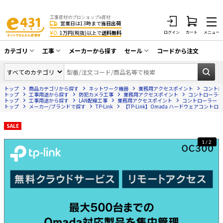
工事資材のプロショップe資材 CATV・アンテナ・防犯・光・LAN・電気・空調工事など
営業日は13時まで
当日出荷
¥0
1万円(税抜)以上で
送料無料
ログイン
カート
メニュー
カテゴリ
工事
メーカーから探す
セール
コードから注文
同軸ケーブル／テレビ用接栓／関連工具
CATV・アンテナ工事
在庫一掃セール
アンテナ・取付金具・ブースター／CATV
トップ
商品カテゴリから探す
ネットワーク機器
業務用アクセスポイント
コントロ
光工事・FTTH工事
部材類
トップ
工事用途から探す
防犯カメラ工事
業務用アクセスポイント
コントローラー
トップ
工事用途から探す
LAN配線工事
業務用アクセスポイント
コントローラー
トップ
配線補助具（モール・結束バンド・テー
メーカー/ブランドで探す
TP-Link
【TP-Link】Omada ハードウェアコントロー
エアコン・換気扇工事
プ類 他）
SALE
防犯カメラ工事
防犯工事関連
1/2
LAN配線工事
HDMIケーブル・周辺機器／RCAケーブル
電話工事
電話線／コネクタ／アダプタ
電気配管工事
光ファイバー・融着接続機関連
EV充電設備工事
LANケーブル・コネクタ・関連資材/機器
照明設置工事
ネットワーク機器