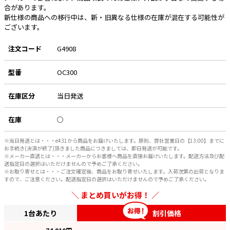
合があります。
新仕様の商品への移行中は、新・旧異なる仕様の在庫が混在する可能性が
ございます。
注文コード
G4908
型番
OC300
在庫区分
当日発送
在庫
○
※当日発送とは・・・e431から商品をお届けいたします。原則、弊社営業日の【13:00】までに
お手続き(決済が終了)頂きました商品につきましては、即日発送が可能です。
※メーカー直送とは・・・メーカーからお客様へ商品を直接お届けいたします。配送方法及び配
送指定日の選択はいただけませんので予めご了承ください。
※お取り寄せとは・・・ご注文確定後、商品をお取り寄せいたします。入荷次第の出荷となりま
すので、ご注意ください。配送指定日の選択はいただけませんので予めご了承ください。
まとめ買いがお得！
1台あたり
割引価格