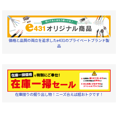
り、柔軟なカバーエリア
あわせて以下から選
拡張と展開を実現 ・高速
てダウンロードして
ローミングでスムーズ
さい。 ○ Windows
に：複数のアクセスポイ
ット・・・
ント間を移動したとして
VSPlayer_x64、○
も接続が途切れずスムー
Windows32ビッ
ズに切り替え ・便利な管
VSPlayer_x86、○
理システム：Omada SDN
Mac・・・
に統合することでクラウ
VSPlayer_mac64
ドアクセスやリモート管
※EZVIZアプリのラ
価格と品質の両立を追求したe431のプライベートブランド製
理が可能に ・IP67の耐候
ビューモードまたは
性エンクロージャーで支
品
モードで、書き出し
柱/壁面取付が可能(取付
画ファイルは、直接
キット付属) ・寸法（幅×
ートフォンの写真ア
奥行×高）：
ムに保存され、その
280.4×106.5×56.8mm（ア
スマートフォンやP
ンテナ及び取付キット除
生することができま
く） ・電源：802.3 at
※AC電源の為、取
POE（48V/0.5A、パッシ
電気工事士の資格が
ブPoEアダプター付属）
です。
・付属品：パッシブPoE
アダプター、電源コー
ド、取付キット、防水キ
ット、防止アンテナ、設
在庫限りの掘り出し物！ニーズ合えば超おトクです！
置ガイド