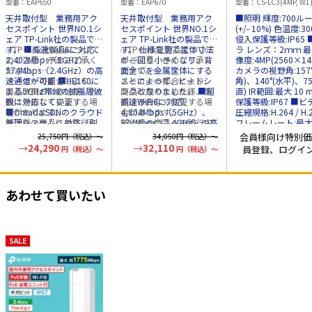
型番
EAP650
型番
EAP670
型番
CS-LC3(4MP, W1
2976Mbps（2.4／
5378Mbps（2.4／
リティ壁掛け照
天井取付型 業務用アク
天井取付型 業務用アク
■照明 輝度:700ル
5GHz） EAP650
5GHz） EAP670
ラ
セスポイント 世界NO.1シ
セスポイント 世界NO.1シ
(+/- 10%) 色温度:30
ェア TP-Link社の製品で
ェア TP-Link社の製品で
侵入保護等級:IP65 ■カメ
す。 ■高速WiFi6に対応、
✅TP-Link社製品について
す。 仕様変更で筐体寸法
✅TP-Link社製品について
ラ レンズ：2ｍｍ 
2,402Mbps（5GHz）、
のご注意：予めご了承く
が一回り小さくなり、背
のご注意：予めご了承く
像度:4MP(2560×14
574Mbps（2.4GHz）の高
ださい。
面全てを金属筐体にする
ださい。
カメラの視野角:157°
速通信が可能 ■HE160に
メーカーの都合により、
ことによって、ヒートシ
メーカーの都合により、
角)、140°(水平)、75
よる5GHz帯域の拡張周波
商品改良のため仕様、外
ンクとなりました。 ■超
商品改良のため仕様、外
直) IR範囲:最大 10 
数に対応しています
観は予告なく変更する場
高速WiFi6に対応、
観は予告なく変更する場
保護等級:IP67 ■ビデオ
■Omada SDNのクラウド
合があります。
4,804Mbps（5GHz）、
合があります。
圧縮規格:H.264 / H.
管理システムに対応（別
新仕様の商品への移行中
574Mbps（2.4GHz）の高
新仕様の商品への移行中
フレームレート:最大 
途販売の
は、新・旧異なる仕様の
OC200
・
OC300
速通信が可能 ■HE160に
は、新・旧異なる仕様の
fps、ネットワーク
会員様向け特別価
25,750
円（税込）～
34,050
円（税込）～
が必要です） ■シームレ
在庫が混在する可能性が
よる5GHz帯域の拡張周波
在庫が混在する可能性が
に自己適応 ■音声 オーデ
24,290
32,110
員登録、ログイ
円（税込）～
円（税込）～
スローミングやOmadaメ
ございます。
数に対応しています
ございます。
ィオ入力:内蔵全方
ッシュが可能（Omadaコ
■Omada SDNのクラウド
イク オーディオ出力
ントローラー使用下での
管理システムに対応（別
スピーカー ■インターフ
み機能します） ■本機
途販売の
OC200
・
OC300
ェース ストレー
あわせて買いたい
は、802.3atPoE+に対応
が必要です） ■シームレ
ジ:microSD カー
した2.5ギガイーサネット
スローミングやOmadaメ
ト(最大 256 GB) 
のPoE給電で対応し、付
ッシュが可能（Omadaコ
トワーク:RJ45 x
属のDC12V電源アダプタ
ントローラー使用下での
1(10M/100M 自己
でも動作します。 ■直径
み機能します） ■本機
ーサネットポート) ■スト
SALE
160mm×厚さ33.6mmの
は、802.3atPoE+に対応
レージ ローカル:内
コンパクトサイズで幅広
した2.5ギガイーサネット
32GBeMMCストレ
い環境にマッチする美し
のPoE給電で対応し、付
ラウド:EZVIZクラ
いデザインです。 Wi-Fi速
属のDC12V電源アダプタ
トレージ（サブスク
度：2976Mbps 574Mbps
でも動作します。 Wi-Fi速
ションが必要）
EZV
／2.4GHz 2402Mbps／
度：5378Mbps 574Mbps
ラウドストレージの
5GHz メーカー名：TP-
／2.4GHz 4804Mbps／
はこちらをクリック