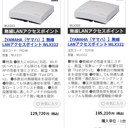
【YAMAHA（ヤマハ）】無線
【YAMAHA（ヤマハ）】無線
LANアクセスポイント WLX322
LANアクセスポイント WLX323
注文コード
D3558
注文コード
P6268
型番
WLX322
型番
WLX323
■特長 ●無線APの性能を落とさず
■特長 ●新たに6GHzに対応、Wi-Fi
に、航空・気象レーダーの影響を回
6Eへのスムーズな移行も可能 ●無線
避「Fast DFS v2」 ●多数台の無線端
APの性能を落とさずに、航空・気象
末を収容可能 ●移動しても快適な通
レーダーの影響を回避「Fast DFS
信を実現「適応型ローミングアシス
v2」 ●多数台の無線端末を収容可能
ト機能」 ●天井設置環境に適したア
●移動しても快適な通信を実現「適応
ンテナの指向性で、広いエリアで強
型ローミングアシスト機能」 ●天井
い電波を提供 ●管理負荷を軽減する
設置環境に適したアンテナの指向性
シンプルな無線LAN管理機能の継承
で、広いエリアで強い電波を提供 ●
■仕様
管理負荷を軽減するシンプルな無線
お気に入り
お気に入り
LAN管理機能の継承 ■仕様
105,210
129,720
円（税込）
円（税込）
購入単位：1台