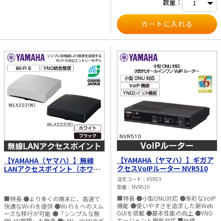
数量：
【YAMAHA（ヤマハ）】ギガア
【YAMAHA（ヤマハ）】無線
クセスVoIPルーター NVR510
LANアクセスポイント（ホワイ
ト／ブラック） WLX222(W)／
注文コード
X5903
WLX222(B)
型番
NVR510
■特長 ●小型ONU対応 ●多彩なVoIP
■特長 ●より多くの端末に、高速で
機能 ●使いやすさを追求した新Web
快適なWi-Fiを提供 ●Wi-Fi 6 へのスム
GUIを搭載 ●基本性能の向上 ●YNO
ーズな移行が可能 ●「シンプルな無
エージェント機能対応 ■仕様
線LAN管理」を継承 ●LAN、WANのギ