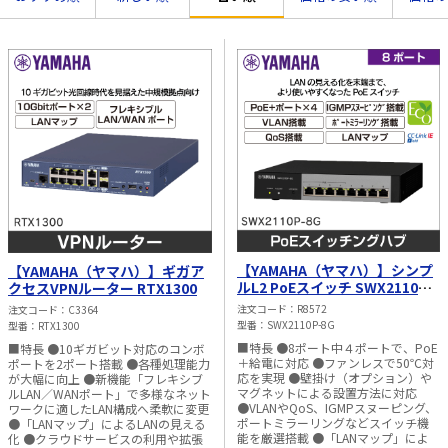
太陽光発電工事
エアコン・換気扇・空調資材
太陽光発電ケーブル・コネクタ・関連資
ホテル・病院向け
材/機器
電源ケーブル／コネクタ／分電盤／ブレ
ーカ
照明・照明器具
電源タップ・延長コード
スイッチ・コンセント（配線器具）
PF管/FEP管/CD管/情報線保護管
【YAMAHA（ヤマハ）】シンプ
【YAMAHA（ヤマハ）】ギガア
ルL2 PoEスイッチ SWX2110P-
クセスVPNルーター RTX1300
ボックス・ビニル電線管付属品・引き込
8G
みカバー
注文コード
R8572
注文コード
C3364
型番
SWX2110P-8G
型番
RTX1300
工具関連
■特長 ●8ポート中４ポートで、PoE
■特長 ●10ギガビット対応のコンボ
＋給電に対応 ●ファンレスで50℃対
ポートを2ポート搭載 ●各種処理能力
EV充電設備工事関連
応を実現 ●壁掛け（オプション）や
が大幅に向上 ●新機能「フレキシブ
マグネットによる設置方法に対応
ルLAN／WANポート」で多様なネット
●VLANやQoS、IGMPスヌーピング、
ワークに適したLAN構成へ柔軟に変更
感染症関連
ポートミラーリングなどスイッチ機
●「LANマップ」によるLANの見える
能を厳選搭載 ●「LANマップ」によ
化 ●クラウドサービスの利用や拡張
その他