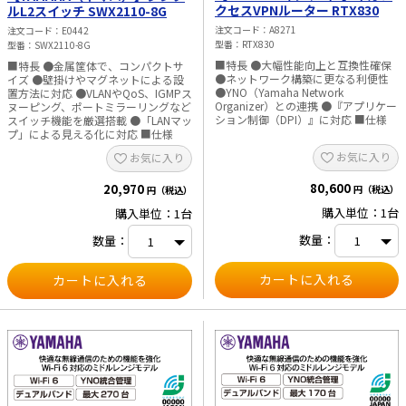
クセスVPNルーター RTX830
ルL2スイッチ SWX2110-8G
注文コード
A8271
注文コード
E0442
型番
RTX830
型番
SWX2110-8G
■特長 ●大幅性能向上と互換性確保
■特長 ●金属筐体で、コンパクトサ
●ネットワーク構築に更なる利便性
イズ ●壁掛けやマグネットによる設
●YNO（Yamaha Network
置方法に対応 ●VLANやQoS、IGMPス
Organizer）との連携 ●『アプリケー
ヌーピング、ポートミラーリングなど
ション制御（DPI）』に対応 ■仕様
スイッチ機能を厳選搭載 ●「LANマッ
プ」による見える化に対応 ■仕様
お気に入り
お気に入り
80,600
20,970
円（税込）
円（税込）
購入単位：1台
購入単位：1台
数量：
数量：