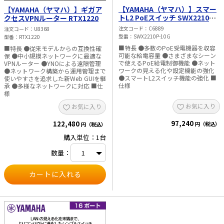
【YAMAHA（ヤマハ）】スマー
【YAMAHA（ヤマハ）】ギガア
トL2 PoEスイッチ SWX2210P-
クセスVPNルーター RTX1220
10G
注文コード
C6889
注文コード
U8368
型番
SWX2210P-10G
型番
RTX1220
■特長 ●多数のPoE受電機器を収容
■特長 ●従来モデルからの互換性確
可能な給電容量 ●さまざまなシーン
保 ●中小規模ネットワークに最適な
で使えるPoE給電制御機能 ●ネット
VPNルーター ●YNOによる遠隔管理
ワークの見える化や設定機能の強化
●ネットワーク構築から運用管理まで
●スマートL2スイッチ機能の強化 ■
使いやすさを追求した新Web GUIを継
仕様
承 ●多様なネットワークに対応 ■仕
様
お気に入り
お気に入り
97,240
122,480
円（税込）
円（税込）
購入単位：1台
数量：