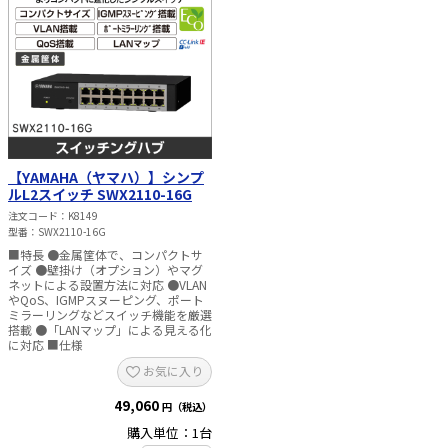
【YAMAHA（ヤマハ）】シンプ
ルL2スイッチ SWX2110-16G
注文コード
K8149
型番
SWX2110-16G
■特長 ●金属筐体で、コンパクトサ
イズ ●壁掛け（オプション）やマグ
ネットによる設置方法に対応 ●VLAN
やQoS、IGMPスヌーピング、ポート
ミラーリングなどスイッチ機能を厳選
搭載 ●「LANマップ」による見える化
に対応 ■仕様
お気に入り
49,060
円（税込）
購入単位：1台