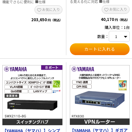
る見える化に対応 ■仕様
機能でさらに便利に ■仕様
お気に入り
お気に入り
e431オリジナル
40,170
203,650
円（税込）
円（税込）
暑さ対策
購入単位：1台
販売終了品
数量：
【YAMAHA（ヤマハ）】ギガア
【YAMAHA（ヤマハ）】シンプ