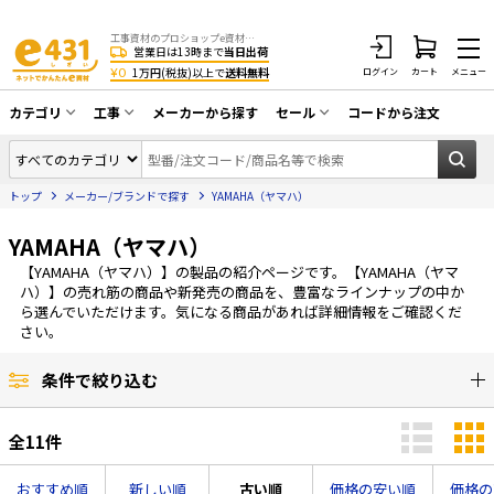
工事資材のプロショップe資材 CATV・アンテナ・防犯・光・LAN・電気・空調工事など
営業日は13時まで
当日出荷
¥0
1万円(税抜)以上で
送料無料
ログイン
カート
メニュー
カテゴリ
工事
メーカーから探す
セール
コードから注文
同軸ケーブル／テレビ用接栓／関連工具
CATV・アンテナ工事
在庫一掃セール
アンテナ・取付金具・ブースター／CATV
トップ
メーカー/ブランドで探す
YAMAHA（ヤマハ）
光工事・FTTH工事
部材類
配線補助具（モール・結束バンド・テー
YAMAHA（ヤマハ）
エアコン・換気扇工事
プ類 他）
【YAMAHA（ヤマハ）】の製品の紹介ページです。【YAMAHA（ヤマ
防犯カメラ工事
防犯工事関連
ハ）】の売れ筋の商品や新発売の商品を、豊富なラインナップの中か
ら選んでいただけます。気になる商品があれば詳細情報をご確認くだ
LAN配線工事
HDMIケーブル・周辺機器／RCAケーブル
さい。
電話工事
電話線／コネクタ／アダプタ
条件で絞り込む
電気配管工事
光ファイバー・融着接続機関連
全
11
件
EV充電設備工事
LANケーブル・コネクタ・関連資材/機器
照明設置工事
おすすめ順
新しい順
古い順
価格の安い順
価格の
ネットワーク機器