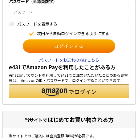
パスワード（半⾓英数字）
太陽光発電工事
エアコン・換気扇・空調資材
太陽光発電ケーブル・コネクタ・関連資
ホテル・病院向け
パスワードを表⽰する
材/機器
電源ケーブル／コネクタ／分電盤／ブレ
次回から⾃動ログインできるようにする
ーカ
照明・照明器具
電源タップ・延長コード
パスワードをお忘れの方はこちら
e431でAmazon Payを利用したことがある方
スイッチ・コンセント（配線器具）
Amazonアカウントを利用してe431でご注文いただいたことのあるお客
PF管/FEP管/CD管/情報線保護管
様は、 AmazonのID・パスワードで、ログインすることができます。
ボックス・ビニル電線管付属品・引き込
みカバー
工具関連
EV充電設備工事関連
はじめてお買い物される方
当サイトで
感染症関連
当サイトでのご購入には会員登録(無料)が必要です。
その他