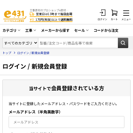
工事資材のプロショップe資材 CATV・アンテナ・防犯・光・LAN・電気・空調工事など
営業日は13時まで
当日出荷
¥0
1万円(税抜)以上で
送料無料
ログイン
カート
メニュー
カテゴリ
工事
メーカーから探す
セール
コードから注文
同軸ケーブル／テレビ用接栓／関連工具
CATV・アンテナ工事
在庫一掃セール
アンテナ・取付金具・ブースター／CATV
トップ
ログイン / 新規会員登録
光工事・FTTH工事
部材類
配線補助具（モール・結束バンド・テー
ログイン / 新規会員登録
エアコン・換気扇工事
プ類 他）
防犯カメラ工事
防犯工事関連
会員登録されている方
LAN配線工事
当サイトで
HDMIケーブル・周辺機器／RCAケーブル
電話工事
電話線／コネクタ／アダプタ
当サイトに登録したメールアドレス・パスワードをご入力ください。
電気配管工事
光ファイバー・融着接続機関連
メールアドレス（半⾓英数字）
EV充電設備工事
LANケーブル・コネクタ・関連資材/機器
照明設置工事
ネットワーク機器