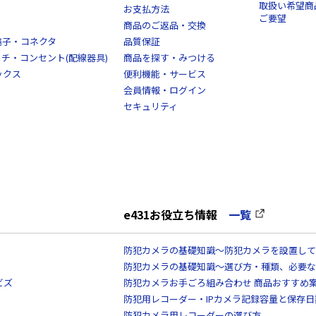
取扱い希望商
お支払方法
ご要望
商品のご返品・交換
端子・コネクタ
品質保証
スイッチ・コンセント(配線器具)
商品を探す・みつける
ックス
便利機能・サービス
会員情報・ログイン
セキュリティ
e431お役立ち情報
一覧
防犯カメラの基礎知識～防犯カメラを設置して
防犯カメラの基礎知識～選び方・種類、必要な
ビズ
防犯カメラお手ごろ組み合わせ 商品おすすめ
防犯用レコーダー・IPカメラ記録容量と保存
防犯カメラ用レコーダーの選び方