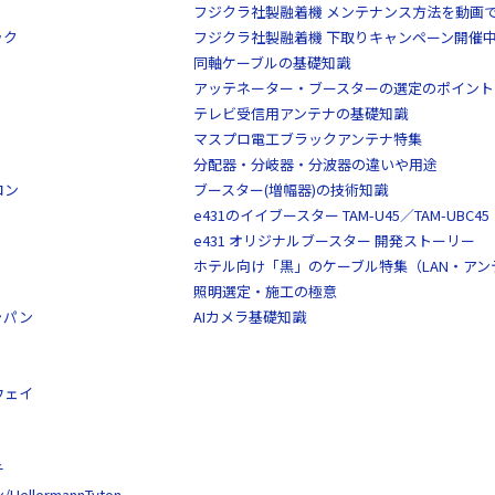
フジクラ社製融着機 メンテナンス方法を動画
ック
フジクラ社製融着機 下取りキャンペーン開催
同軸ケーブルの基礎知識
アッテネーター・ブースターの選定のポイント
テレビ受信用アンテナの基礎知識
マスプロ電工ブラックアンテナ特集
分配器・分岐器・分波器の違いや用途
ロン
ブースター(増幅器)の技術知識
e431のイイブースター TAM-U45／TAM-UBC45
e431 オリジナルブースター 開発ストーリー
ホテル向け「黒」のケーブル特集（LAN・ア
照明選定・施工の極意
ャパン
AIカメラ基礎知識
ウェイ
チ
llermannTyton