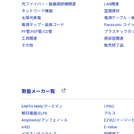
光ファイバー・融着接続機関連
LAN関連
ネットワーク機器
空調資材
太陽光発電
電源ケーブル・
電源タップ・延長コード
Panasonic 
PF管/FEP管/CD管
プラスチックボ
工具関連
感染症関連
その他
販売終了品
取扱メーカ一覧
EARTH MAN/アースマン
i-PRO
朝日電器/ELPA
アルス
Amphenol/アンフェノール
EZVIZ/イージー
e431
E-Value
イチネンケミカルズ
因幡電工