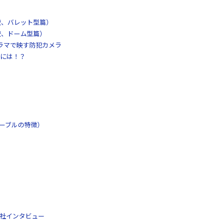
較、バレット型篇）
較、ドーム型篇）
パノラマで映す防犯カメラ
には！？
ケーブルの特徴）
工社インタビュー