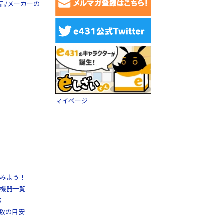
品/メーカーの
マイページ
みよう！
機器一覧
案
日数の目安