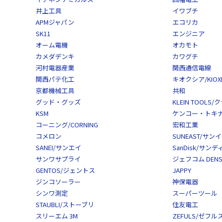
井上工具
イワブチ
APMジャパン
エコリカ
SK11
エンジニア
オーム電機
オカモト
カメダデンキ
カワグチ
河村電器産業
関西通信電線
関西パテ化工
キオクシア/KIOXI
京都機械工具
共和
グッド・グッズ
KLEIN TOOL
KSM
ケンコー・トキナー/
コーニング/CORNING
宏和工業
コメロン
SUNEAST/サン
SANEI/サンエイ
SanDisk/サン
サンワサプライ
ジェフコム DENS
GENTOS/ジェントス
JAPPY
ジンコソーラー
神保電器
シンワ測定
スーパーツール
STAUBLI/ストーブリ
住友電工
スリーエム 3M
ZEFULS/ゼフル