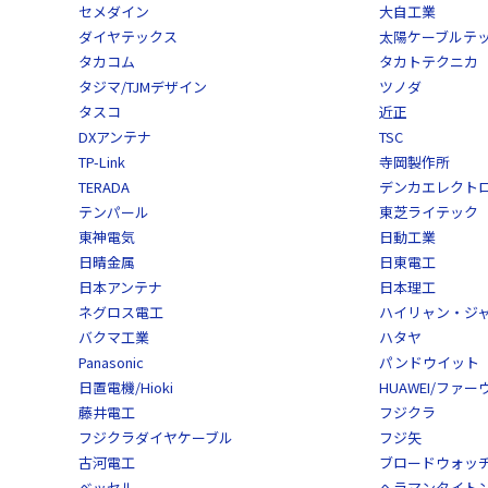
セメダイン
大自工業
ダイヤテックス
太陽ケーブルテ
タカコム
タカトテクニカ
タジマ/TJMデザイン
ツノダ
タスコ
近正
DXアンテナ
TSC
TP-Link
寺岡製作所
TERADA
デンカエレクト
テンパール
東芝ライテック
東神電気
日動工業
日晴金属
日東電工
日本アンテナ
日本理工
ネグロス電工
ハイリャン・ジ
バクマ工業
ハタヤ
Panasonic
パンドウイット
日置電機/Hioki
HUAWEI/ファー
藤井電工
フジクラ
フジクラダイヤケーブル
フジ矢
古河電工
ブロードウォッ
ベッセル
ヘラマンタイトン/He