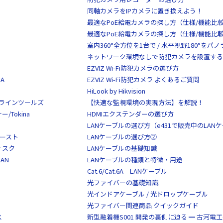
同軸カメラをIPカメラに置き換えよう！
最適なPoE給電カメラの探し方（仕様/機能比
最適なPoE給電カメラの探し方（仕様/機能比
室内360°全方位を1台で / 水平視野180°を
ネットワーク環境なしで防犯カメラを設置する
EZVIZ Wi-Fi防犯カメラの選び方
A
EZVIZ Wi-Fi防犯カメラ よくあるご質問
HiLook by Hikvision
S/クラインツールズ
【快適な監視環境の実現方法】を解説！
Tokina
HDMIエクステンダーの選び方
LANケーブルの選び方（e431で販売中のLAN
イースト
LANケーブルの選び方②
ディスク
LANケーブルの基礎知識
AN
LANケーブルの種類と特徴・用途
Cat.6/Cat.6A LANケーブル
光ファイバーの基礎知識
光インドアケーブル / 光ドロップケーブル
光ファイバー関連商品 クイックガイド
ス
新型融着機S001 開発の裏側に迫る ━ 古河電