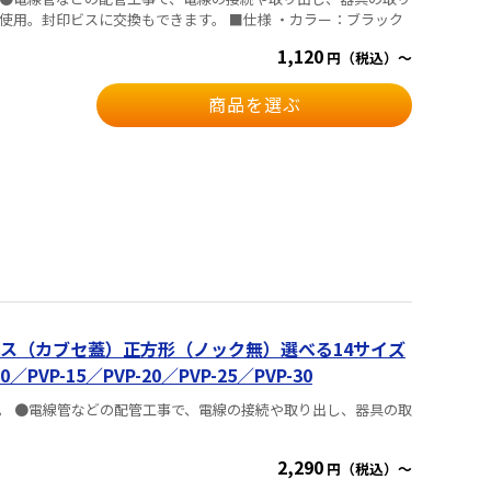
付けに使用可能です。 ●落下防止ねじ使用。封印ビスに交換もできます。 ■仕様 ・カラー：ブラック
1,120
円（税込）～
商品を選ぶ
ス（カブセ蓋）正方形（ノック無）選べる14サイズ
VP-15／PVP-20／PVP-25／PVP-30
。 ●電線管などの配管工事で、電線の接続や取り出し、器具の取
2,290
円（税込）～