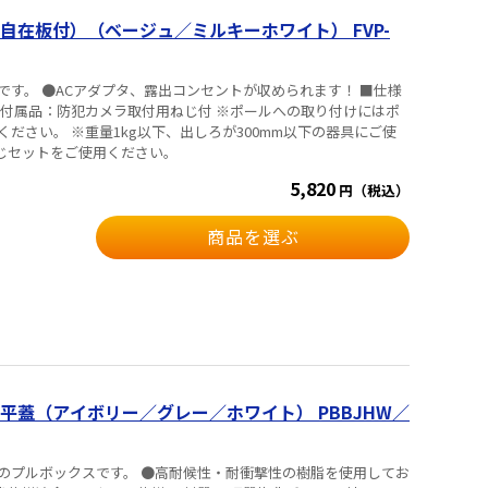
在板付）（ベージュ／ミルキーホワイト） FVP-
。 ●ACアダプタ、露出コンセントが収められます！ ■仕様
・付属品：防犯カメラ取付用ねじ付 ※ポールへの取り付けにはポ
用ください。 ※重量1kg以下、出しろが300mm以下の器具にご使
ねじセットをご使用ください。
5,820
円（税込）
商品を選ぶ
平蓋（アイボリー／グレー／ホワイト） PBBJHW／
のプルボックスです。 ●高耐候性・耐衝撃性の樹脂を使用してお