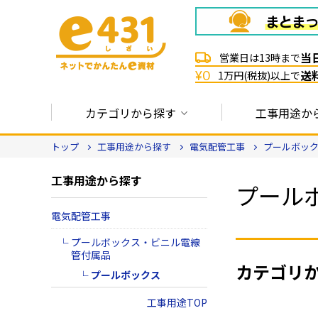
当
営業日は13時まで
送
¥0
1万円(税抜)以上で
カテゴリから探す
工事用途か
トップ
工事用途から探す
電気配管工事
プールボッ
工事用途から探す
プール
電気配管工事
プールボックス・ビニル電線
管付属品
カテゴリ
プールボックス
工事用途TOP