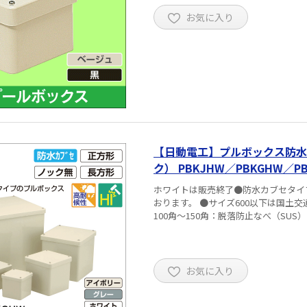
お気に入り
【日動電工】プルボックス防水
ク） PBKJHW／PBKGHW／P
ホワイトは販売終了●防水カブセタイ
おります。 ●サイズ600以下は国土交通省仕様適合品です。 ■仕
100角～150角：脱落防止なべ（SUS）
お気に入り