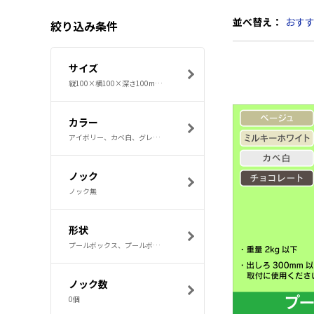
並べ替え：
おす
絞り込み条件
サイズ
縦100×横100×深さ100mm、縦100×横100×深さ75mm、縦120×横120×深さ80mm、縦150×横150×深さ100mm、縦150×横150×深さ150mm
カラー
アイボリー、カベ白、グレー、チョコレート、ブラック
ノック
ノック無
形状
プールボックス、プールボックス （取付自在蓋）、正方形、長方形
ノック数
0個