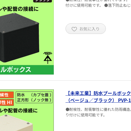
お気に入り
【未来工業】防水プールボック
（ベージュ／ブラック） PVP-10／P
●耐候性、耐衝撃性に優れた防雨構造
り付けに使用可能です。