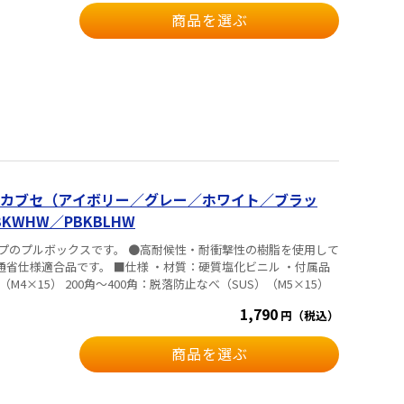
商品を選ぶ
カブセ（アイボリー／グレー／ホワイト／ブラッ
BKWHW／PBKBLHW
プのプルボックスです。 ●高耐候性・耐衝撃性の樹脂を使用して
様 ・材質：硬質塩化ビニル ・付属品
（M4×15） 200角～400角：脱落防止なべ（SUS）（M5×15）
1,790
円（税込）
商品を選ぶ