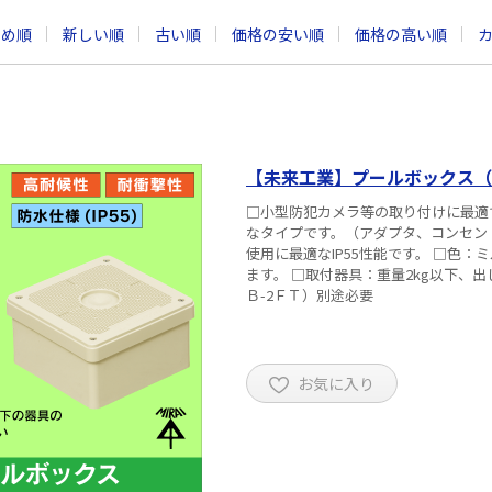
すめ順
新しい順
古い順
価格の安い順
価格の高い順
【未来工業】プールボックス（
□小型防犯カメラ等の取り付けに最適
なタイプです。（アダプタ、コンセン
使用に最適なIP55性能です。 □色
ます。 □取付器具：重量2kg以下、出しろ300mm以下 □ポール取
Ｂ-2ＦＴ）別途必要
お気に入り