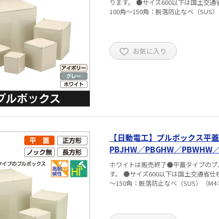
ります。 ●サイズ600以下は国土交通省仕様適合品です。 ■仕様 
100角～150角：脱落防止なべ（SUS）
お気に入り
【日動電工】プルボックス平蓋
PBJHW／PBGHW／PBWHW／
ホワイトは販売終了●平蓋タイプのプ
す。 ●サイズ600以下は国土交通省仕様適合品です。 ■仕様 ・材質：硬質
～150角：脱落防止なべ（SUS）（M4×