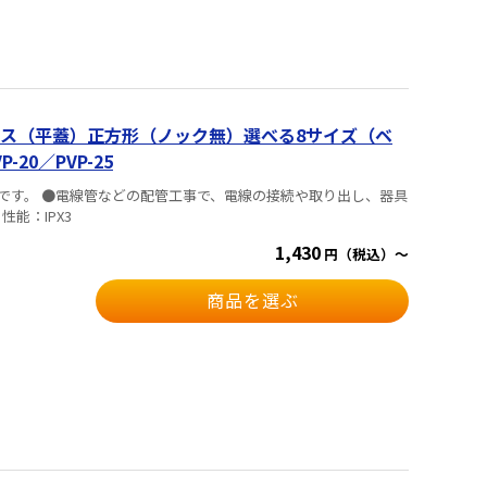
ス（平蓋）正方形（ノック無）選べる8サイズ（ベ
P-20／PVP-25
です。 ●電線管などの配管工事で、電線の接続や取り出し、器具
す。 ■仕様 ・性能：IPX3
1,430
円（税込）～
商品を選ぶ