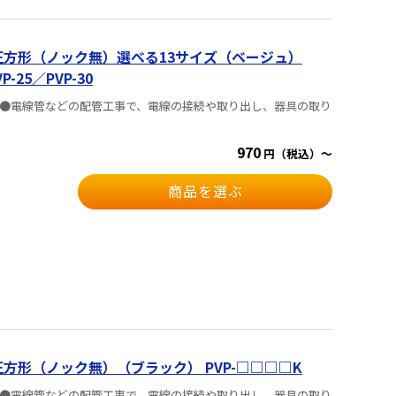
正方形（ノック無）選べる13サイズ（ベージュ）
P-25／PVP-30
 ●電線管などの配管工事で、電線の接続や取り出し、器具の取り
970
円（税込）～
商品を選ぶ
方形（ノック無）（ブラック） PVP-□□□□K
 ●電線管などの配管工事で、電線の接続や取り出し、器具の取り