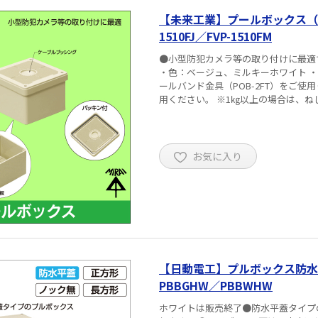
【未来工業】プールボックス（自
1510FJ／FVP-1510FM
●小型防犯カメラ等の取り付けに最適です
・色：ベージュ、ミルキーホワイト 
ールバンド金具（POB-2FT）をご使
用ください。 ※1㎏以上の場合は、
お気に入り
【日動電工】プルボックス防水
PBBGHW／PBBWHW
ホワイトは販売終了●防水平蓋タイプ