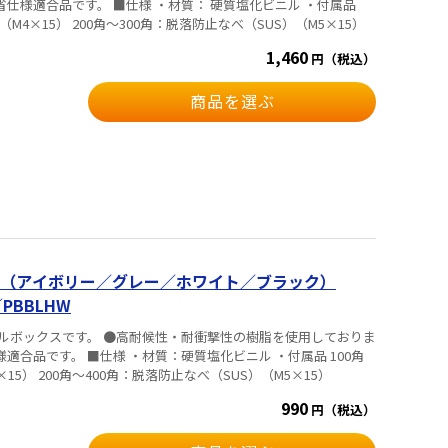
・材質： 硬質塩化ビニル ・付属品
（M4×15） 200角～300角：脱落防止なべ（SUS）（M5×15）
1,460
円（税込）
商品を選ぶ
（アイボリー／グレー／ホワイト／ブラック）
PBBLHW
ルボックスです。 ●高耐候性・耐衝撃性の樹脂を使用しておりま
塩化ビニル ・付属品 100角
15） 200角～400角：脱落防止なべ（SUS）（M5×15）
990
円（税込）