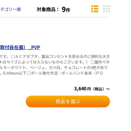
9
対象商品：
カテゴリー順
件
取付自在蓋）_PVP
です。 □ＡＣアダプタ、露出コンセントを収めるのに便利な大き
トはサイズによっては入らないものもございます。） □屋外での
：ミルキーホワイト、ベージュ、カベ白、チョコレートの4色があり
付方法：ポールバンド金具（ＰＯ
3,640
円（税込）～
商品を選ぶ