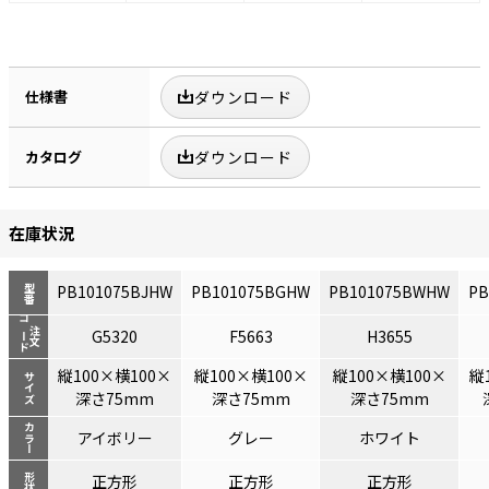
仕様書
ダウンロード
カタログ
ダウンロード
在庫状況
PB101075BJHW
PB101075BGHW
PB101075BWHW
PB
型番
コード
注文
G5320
F5663
H3655
縦100×横100×
縦100×横100×
縦100×横100×
縦
サイズ
深さ75mm
深さ75mm
深さ75mm
カラー
アイボリー
グレー
ホワイト
形状
正方形
正方形
正方形