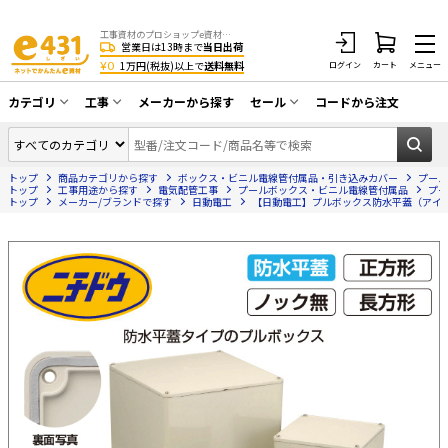
工事資材のプロショップe資材 CATV・アンテナ・防犯・光・LAN・電気・空調工事など
営業日は13時まで
当日出荷
¥0
1万円(税抜)以上で
送料無料
ログイン
カート
メニュー
カテゴリ
工事
メーカーから探す
セール
コードから注文
同軸ケーブル／テレビ用接栓／関連工具
CATV・アンテナ工事
在庫一掃セール
アンテナ・取付金具・ブースター／CATV
トップ
商品カテゴリから探す
ボックス・ビニル電線管付属品・引き込みカバー
プール
光工事・FTTH工事
部材類
トップ
工事用途から探す
電気配管工事
プールボックス・ビニル電線管付属品
プー
トップ
メーカー/ブランドで探す
日動電工
【日動電工】プルボックス防水平蓋（アイボリー）1
配線補助具（モール・結束バンド・テー
エアコン・換気扇工事
プ類 他）
防犯カメラ工事
防犯工事関連
LAN配線工事
HDMIケーブル・周辺機器／RCAケーブル
電話工事
電話線／コネクタ／アダプタ
電気配管工事
光ファイバー・融着接続機関連
EV充電設備工事
LANケーブル・コネクタ・関連資材/機器
照明設置工事
ネットワーク機器