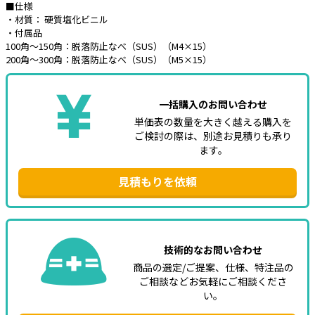
■仕様
・材質： 硬質塩化ビニル
e431オリジナル
・付属品
100角～150角：脱落防止なべ（SUS）（M4×15）
暑さ対策
200角～300角：脱落防止なべ（SUS）（M5×15）
販売終了品
一括購入のお問い合わせ
単価表の数量を大きく越える購入を
ご検討の際は、別途お見積りも承り
ます。
見積もりを依頼
技術的なお問い合わせ
商品の選定/ご提案、仕様、特注品の
ご相談などお気軽にご相談くださ
い。