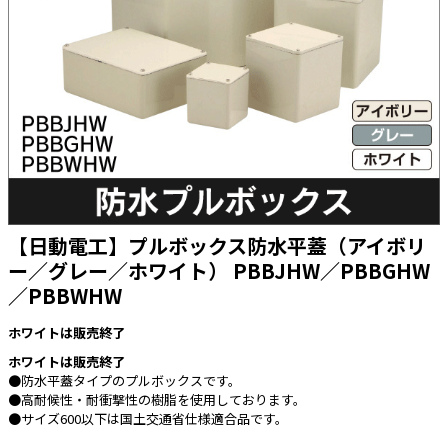
太陽光発電工事
エアコン・換気扇・空調資材
太陽光発電ケーブル・コネクタ・関連資
ホテル・病院向け
材/機器
電源ケーブル／コネクタ／分電盤／ブレ
ーカ
照明・照明器具
電源タップ・延長コード
スイッチ・コンセント（配線器具）
【日動電工】プルボックス防水平蓋（アイボリ
PF管/FEP管/CD管/情報線保護管
ー／グレー／ホワイト） PBBJHW／PBBGHW
／PBBWHW
ボックス・ビニル電線管付属品・引き込
みカバー
ホワイトは販売終了
工具関連
ホワイトは販売終了
EV充電設備工事関連
●防水平蓋タイプのプルボックスです。
●高耐候性・耐衝撃性の樹脂を使用しております。
感染症関連
●サイズ600以下は国土交通省仕様適合品です。
その他