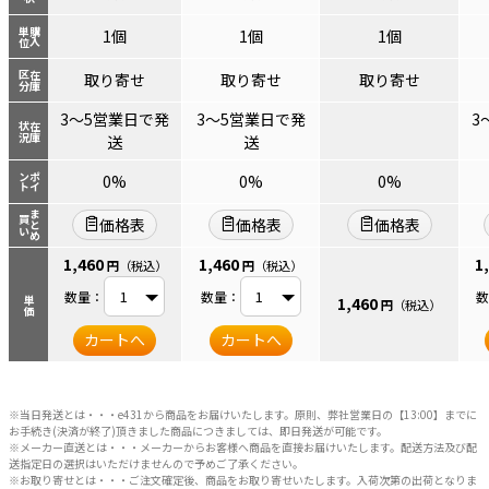
単位
購入
1個
1個
1個
区分
在庫
取り寄せ
取り寄せ
取り寄せ
3～5営業日で発
3～5営業日で発
3
状況
在庫
送
送
ント
ポイ
0%
0%
0%
まとめ
買い
価格表
価格表
価格表
1,460
1,460
1
円
（税込）
円
（税込）
数量：
数量：
数
1,460
単価
円
（税込）
カートへ
カートへ
※当日発送とは・・・e431から商品をお届けいたします。原則、弊社営業日の【13:00】までに
お手続き(決済が終了)頂きました商品につきましては、即日発送が可能です。
※メーカー直送とは・・・メーカーからお客様へ商品を直接お届けいたします。配送方法及び配
送指定日の選択はいただけませんので予めご了承ください。
※お取り寄せとは・・・ご注文確定後、商品をお取り寄せいたします。入荷次第の出荷となりま