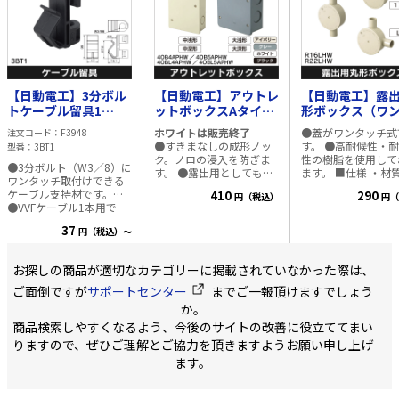
【日動電工】3分ボル
【日動電工】アウトレ
【日動電工】露
トケーブル留具1
ットボックスAタイプ
形ボックス（ワ
3BT1
プレート付 中浅形
チ式）VE16 1方
ホワイトは販売終了
●蓋がワンタッチ式
注文コード
F3948
（アイボリー）
（アイボリー）
●すきまなしの成形ノッ
す。 ●高耐候性・
型番
3BT1
4OB4APJHW
R161JHW
ク。ノロの浸入を防ぎま
性の樹脂を使用して
●3分ボルト（W3／8）に
す。 ●露出用としても使
ます。 ■仕様 ・材質： 硬
ワンタッチ取付けできる
用できます。 ●高耐候
質塩化ビニル ・付
ケーブル支持材です。
410
290
円（税込）
円（
性・耐衝撃性の樹脂を使
皿（Ｍ4×8）×1本
●VVFケーブル1本用で
用しております。 ■仕様
す。 ●ケーブルは上から
・材質：硬質塩化ビニル
37
円（税込）～
差し込むだけです。 ■仕
・付属品 中形：脱落防止
様 ・材質：ポリプロピレ
なべ（Ｍ4×8）×2本 大
ン ・適応ケーブル：
形：脱落防止なべ（Ｍ
お探しの商品が適切なカテゴリーに掲載されていなかった際は、
VVF1.6×2C、
4×8）×4本
VVF1.6×3C、
ご面倒ですが
サポートセンター
までご一報頂けますでしょう
VVF2.0×2C、
か。
VVF2.0×3C、
商品検索しやすくなるよう、今後のサイトの改善に役立ててまい
VVF2.6×2C、VVF2.6×3C
・適応本数：1 ・許容静
りますので、ぜひご理解とご協力を頂きますようお願い申し上げ
荷重：9.8N（1kgf）
ます。