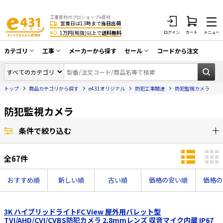
工事資材のプロショップe資材 CATV・アンテナ・防犯・光・LAN・電気・空調工事など
営業日は13時まで
当日出荷
¥0
1万円(税抜)以上で
送料無料
ログイン
カート
メニュー
カテゴリ
工事
メーカーから探す
セール
コードから注文
同軸ケーブル／テレビ用接栓／関連工具
CATV・アンテナ工事
在庫一掃セール
アンテナ・取付金具・ブースター／CATV
トップ
商品カテゴリから探す
e431オリジナル
防犯工事関連
防犯監視カメラ
光工事・FTTH工事
部材類
配線補助具（モール・結束バンド・テー
防犯監視カメラ
エアコン・換気扇工事
プ類 他）
防犯カメラ工事
防犯工事関連
条件で絞り込む
LAN配線工事
HDMIケーブル・周辺機器／RCAケーブル
全
67
件
電話工事
電話線／コネクタ／アダプタ
おすすめ順
新しい順
古い順
価格の安い順
価格の
電気配管工事
光ファイバー・融着接続機関連
EV充電設備工事
LANケーブル・コネクタ・関連資材/機器
3K ハイブリッドライトFC View 屋外用バレット型
TVI/AHD/CVI/CVBS防犯カメラ 2.8mmレンズ 収音マイク内蔵 IP67
照明設置工事
ネットワーク機器