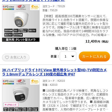
でください。 ※本製品はダミーカメラです。実際
に撮影などのカメラ機能を有しておりません。 ※
注文コード
T9529
本製品を分解したり改造したりしないでくださ
型番
T9529
い。 ※石膏ボードや薄い板などは確実に固定でき
ないおそれがありますので、取付けは行わないで
【特徴】 超高感度200万画素センサーに加えて、
ください。 ※天井から吊下げる場合は落下しない
赤外線ライトと白色ライト搭載で、夜間の多様な
よう特に注意していただき、確実に固定してくだ
状況に応じて撮影可能な屋外対応のタレット型カ
さい。落下によるケガのおそれがあります。
メラです。同軸ケーブル1本で電源と映像を伝送可
能なPoC対応。独自の技術で24時間365日カラフ
ルな映像。HD-TVIアナログHD出力。PoC給電は、
弊社PoC対応レコーダー、電源供給ユニットのみ
12,430
円（税込）
対応。 ■仕様 カメラ 撮像素子 2MPCMOS 解像度
1920(H)×1080(V) フレームレート
購入単位：1個
1080p@30fps、1080p@25fps 最低被写体照度
0.0005lx(F1.0,AGCON)、0.00lx（白色ライトON）
数量：
お気に入り
シャッター速度 1/25(1/30)s～1/50,000s、スロー
シャッター最大16倍 Day＆Night ICR(IR-
CutFilterremovable)/24Hカラー レンズ 2.8mm固
定焦点 視野角 水平：105°,垂直56°,対角123° 調整
3K ハイブリッドライトFC View 屋外用タレット型HD-TVI防犯カメ
角度 水平：0～360°、垂直：0～75°、回転：0～
ラ 2.8mmデュアルレンズ 180度の超広角 IP67
360° WDR（ダイナミックレンジ） 130dB以上 メ
ニュー 画像モード STD/HIGH-SAT/HIGHLIGHT
注文コード
K2010
AGC LOW/MEDIUM/HIGH DAY&NIGHTモード
型番
K2010
WHITELIGHT/SMART/IR ホワイトバランス
■ 180度の超広角パノラマ映像で、死角なし 2つ
AUTO/MANUAL ノイズリダクション 3DDNR 自動
のレンズと独自のステッチング技術で、広範囲を
露出モード GLOBAL/HLC/BLC/HLS/WDR ファン
1画面でカバー。駐車場や倉庫、広い敷地でも、
クション
カメラ1台でしっかり見守ります。 ■ 高精細3K画
BRIGHTNESS/CONTRAST/SHARPNESS/ANTI-
質（3328 × 1504）で細部までくっきり 3Kの超
BANDING プライバシーマスク 4領域設定可能 動
高解像度で、人物の顔やナンバープレートまで鮮
き検出領域 4領域設定可能 インターフェース 映像