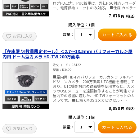
ログHD出力。PoC給電は、弊社PoC対応レコーダ
す。対応しているかは、商品の仕様書を確認くだ
ー、電源供給ユニットのみ対応。 ■仕様 カメラ
さい。 ■監視センターでの活用シーン 複数の場所
撮像素子 2MP CMOS 解像度 1920(H)×1080(V) フ
を同時に監視しなければならない場合、セキュリ
7,678
円（税込）
レームレート 1080p@30fps、1080p@25fps 最
ティ監視は簡単な作業ではありません。 本製品は
低被写体照度 0.01lx(F2.0, AGC ON)、0.00lx（IRラ
作業効率を高め、ワークフロー改善に役立ちま
購入単位：1個
イトON） シャッター速度 1/25(1/30)s～
す。 ・防犯について・・・人が侵入した場合の
1/50,000s、スローシャッター最大16倍 Day＆
み、正確な警報を発します。 ・再生・録画検索に
数量：
お気に入り
Night ICR(IR-Cut Filter removable) レンズ 2.8mm
ついて・・・人や車両などの映像を分類して速や
固定焦点 視野角 水平：101°、垂直56°、対角118°
かに検索できます。 ■工場の場合 工場や倉庫には
調整角度 水平：0～360°、垂直：0～75°、回転：
高い原材料や商品が保管されています。 ここでの
0～360° WDR（ダイナミックレンジ） Digital
セキュリティは非常に重要です。このような作業
【在庫限り!数量限定セール】＜2.7～13.5mm バリフォーカル＞屋
WDR 映像出力 1ch：HD-TVI メニュー 画像モード
を行うには通常限られた人手しかいません。 本デ
内用 ドーム型カメラ HD-TVI 200万画素
STD/HIGH-SAT AGC LOW/MEDIUM/HIGH
バイスは効果的かつ効率的な代替ソリューション
DAY&NIGHTモード SMART/COLOR/B&W ホワイ
を提供できます。 ・警備員のパトロールをカメラ
注文コード
D3422
トバランス AUTO/MANUAL ノイズリダクション
に置き換える ・人間をターゲットとした正確な不
型番
D3422
2D DNR 自動露出モード
法侵入アラーム 人間の侵入イベントを検知した場
■屋内用 HD-TVI バリフォーカルカメラ フルハイ
GLOBAL/HLC/BLC/DWDR ファンクション
合にのみ警告を出すよう設定できます。 動物が侵
ビジョンカメラ 200万画素 UTC機能を搭載して
BRIGHTNESS/SHARPNESS/SMART IR 一般 電源
入してもアラームは出しません。 ■HVDTとは デ
おり、UTC機能対応の録画機を使用すると、カメ
12VDC±25%/PoC.af※電源アダプター使用時
ィープラーニングアルゴリズムを搭載した HVDT
ラのOSDメニューを遠隔操作することが可能です
は、カメラ1台に1台の電源アダプターで供給する
by AI（Human & Vehicle Detection Technology
屋内での設置に適した、HD-TVIフォーマットのカ
ことをお薦めします。 消費電力 最大2.9W 使用温
by AI）技術は、 フロントエンドとバックエンドの
メラです。 ■仕様 CMOS 2メガピクセル・
度範囲 -40°C～+60°C 使用湿度範囲 湿度90％以下
デバイスに人物と車両の識別アラームを もたらし
1920x1080p/30fps レンズ 2.7～13.5mm 焦点(画
（結露しないこと） LEDライト照射距離 IR（赤外
ます。このシステムは、人間と車両の識別にフォ
9,980
円（税込）
角 32.1°～103°) DAY&NIGHT 自動(赤外線照射距離
線）：40mまで 材質 本体：メタル、筐体：プラ
ーカスし、アラームの 効率と効果を大幅に向上さ
60m) 電動ズーム 遠隔設定 電源 DC12V・消費電力
スティック 寸法 Φ109.8mm×91mm 重量 約
せます。
購入単位：1個
5.8W ■ご注意■ ACアダプタは付属しておりませ
310g 防水・防塵性能 IP67 ■ご注意■・PoC給電
ん 別途販売はこちらより
は、弊社PoC対応レコーダー以外では対応してい
数量：
お気に入り
ません。・ACアダプタは付属しておりません。別
途販売はこちらより