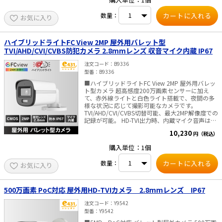
白色光とIRを自動切り替え。省エネ＆防犯効果を
Profile H.265 Type Main Profile ビットレート制御
両立。 ■ 双方向音声でその場とリアルタイム通話
CBR, VBR スケーラブルビデオコーディング
数量：
お気に入り
マイク＆スピーカー内蔵。映像を見るだけでな
H.264 and H.265 encoding 監視領域(ROI) 1 固定
く、声かけや威嚇、来訪者対応も可能です。 ■ 音
領域 （メインストリーム） オーディオ オーディ
声も映像も同軸ケーブルでかんたん配線 配線工事
オタイプ モノラルサウンド オーディオ圧縮
の手間を削減し、設置がスムーズ。 ■ 屋外設置も
G.711ulaw/G.711alaw/G.722.1/G.726/MP2L2/PC
ハイブリッドライトFC View 2MP 屋外用バレット型
安心の防塵・防水（IP67）設計 雨やホコリに強
LC オーディオビットレート 64 Kbps
TVI/AHD/CVI/CVBS防犯カメラ 2.8mmレンズ 収音マイク内蔵 IP67
く、過酷な環境下でも安定稼働。 ■ご注意■ AC
(G.711ulaw/G.711alaw) / 16 Kbps (G.722.1) / 16
アダプタは付属しておりません 別途販売はこちら
Kbps (G.726) / 32～160 Kbps (MP2L2) / 16～64
注文コード
B9336
より ■双方向通話機能対応レコーダー 注意事項
Kbps (AAC-LC) オーディオサンプリングレート 8
型番
B9336
（必ずご確認ください） 本製品の双方向通話機能
kHz/16 kHz 環境ノイズフィルター 対応 ネットワ
■ハイブリッドライトFC View 2MP 屋外用バレッ
は、新しい技術を採用しているため、2025年以前
ーク プロトコル TCP/IP, ICMP, DHCP, DNS, HTTP,
ト型カメラ 超高感度200万画素センサーに加え
に発売されたレコーダーではご利用いただけませ
RTP, RTSP, RTCP, NTP, IGMP, IPv6, UDP, QoS,
て、赤外線ライトと白色ライト搭載で、夜間の多
ん。 当社にて動作確認済みの、双方向通話機能に
FTP, SMTP 同時ライブビュー 最大 6 ch インター
様な状況に応じて撮影可能なカメラです。
対応したレコーダーは以下の通りです。 ・＜5MP
フェース規格 ONVIF (Profile S, Profile G, Profile
TVI/AHD/CVI/CVBS切替可能、最大2MP解像度での
対応＞防犯カメラ用レコーダー 4入力 8入力
T), ISAPI, SDK セキュリティ パスワード保護、複
記録が可能。 HD-TVI出力時、内蔵マイク音声は、
16入力 ・＜PoC対応＞ 防犯カメラ用デジタルレ
合パスワード、 透かし、HTTPのベーシック認証
映像に重畳され同軸ケーブル1本でDVRに接続。
コーダー 4入力 8入力 16入力 ■仕様 カメラ
とダイジェスト認証、ONVIFのWSSE認証とダイジ
10,230
円（税込）
（カメラ電源配線は、別途必要） ■仕様 CMOS 2
撮像素子 3K CMOS 解像度 2960 (H) x 1665 (V) フ
ェスト認証、セキュリティ監査ログ、ホスト認証
メガピクセル（1920Hx1080V） 2.8㎜固定焦点レ
レームレート 3K@10/12.5/20/25fps,
(MACアドレス) ユーザー / ホスト 最大 32 ユーザ
購入単位：1個
ンズ 視野角：105°（水平）、56°（垂直）、126°
4MP@25/30fps,1080P@25/30fps 最低被写体照
ー / 3 ユーザーレベル：管理者、オペレーター、
（対角） DAY&NIGHT：ICR / 24Hカラー / スマー
度 0.01 lx (F1.6, AGC ON)、0.00 lx (IR LED ON) シ
ユーザー WEBブラウザ ライブビューにプラグイ
数量：
お気に入り
ト ・ライト照射距離：最大20m（IR/白色と
ャッター速度 1/15~1/50,000 (NTSC)
ンが必要： IE 10, IE 11,ローカルサービス：
も） 内蔵マイク：搭載 防水防塵性能：IP67 電
1/12.5~1/50,000(PAL) Day & Night ICR (IR-
Chrome 57.0+, Firefox 52.0+, Edge 89+ WEBブラ
源：DC12 V ・消費電力：最大2.9W 寸法：
CutFilter removable) / 24H カラー レンズ 2.8mm
ウザ言語 英語、 ウクライナ語 画像 画質設定
161.1 mm × 68.4 mm × 65.2 mm ・重量：
固定焦点 視野角 水平:112°,垂直62°,対角131° 調整
500万画素 PoC対応 屋外用HD-TVIカメラ 2.8mmレンズ IP67
Rotate , Saturation, Brightness, Contrast,
約395 g ■ご注意■ ACアダプタは付属しておりま
角度 水平:0~360°、垂直:0~75°、回転:0~360°
Sharpness, Gain,White Balance （クライアントソ
せん 別途販売はこちらより
WDR(Wide Dynamic Range) Digital WDR 映像出
注文コード
Y9542
フトウエアまたは、WEBブラウザで調整）
力 1ch:HD-TVI マイク 数・ピックアップ距離 x1:
Day/Night スイッチ Day, Night, Auto, Schedule
型番
Y9542
半径5mまで スピーカー 定格出力 2 W スピーカー
画質強調 BLC, HLC, 3D DNR ワイドダイナミック