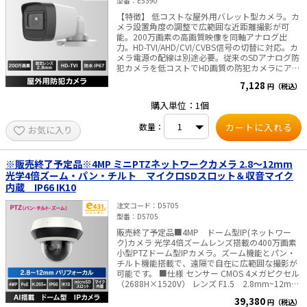
WDR(Wide Dynamic Range) Digital WDR 映像出
型番
E5390
力 1ch:HD-TVI マイク 数・ピックアップ距離 x1:
【特徴】 低コストな屋外用バレット型カメラ。カ
半径5mまで スピーカー 定格出力 2 W スピーカー
メラ設置角度の調整で広範囲な近距離撮影が可
範囲 半径5mまで ライト 補助光ライトモード
能。200万画素の高画質映像を同軸アナログ出
Smart, IR, White Light LEDライト照射距離 IRライ
力。HD-TVI/AHD/CVI/CVBS信号の切替に対応。カ
ト: 30mまで、白色ライト: 20mまで メニュー 画
メラ電源の配線は別途必要。従来のSDアナログ防
像モード STD/HIGH-SAT / HIGH LIGHT AGC
犯カメラを低コストでHD画質の防犯カメラにアッ
LOW/MIDDLE/HIGH ライティングモード WHITE
プグレード可能。 ■仕様 カメラ 撮像素子 2 MP
LIGHT / SMART / IR ホワイトバランス
7,128
円（税込）
CMOS 解像度 1920 (H) × 1080 (V) フレームレー
AUTO/MANUAL ノイズリダクション 2D DNR 自動
ト HD-TVI、AHD、CVI： 1080p@30fps、
露出モード GLOBAL / HLC / BLC / DWDR / HLS フ
購入単位：1個
1080p@25fpsCVBS： NTSC、PAL 最低被写体照
ァンクション BRIGHTNES / SHARPNESS / Anti-
度 0.01 lx (F2.0, AGC ON)、0.00 lx （IR LED ON）
BANDING / SMART IR オーディオ オーディオ機能
数量：
お気に入り
シャッター速度 1/25(1/30)s ～ 1/50,000s Day ＆
エコーキャンセル、AIノイズリダクション、AGC
Night ICR (IR-CutFilter removable) レンズ 2.8 mm
一般 電源 DC12 V±25%注意:1台のカメラには1つ
固定焦点 視野角 水平：101°, 垂直 60°, 対角 122°
の電源アダプターを使用してください。 消費電力
調整角度 水平：0～360°、垂直：0～90°、回転：
※販売終了予定品※4MP ミニPTZネットワークカメラ 2.8～12mm
最大 5.4 W 使用環境範囲 -40°C~60°C/湿度90%以
0～360° WDR (ワイドダイナミックレンジ) デジタ
光学4倍ズーム・パン・チルト マイクロSDスロット＆収音マイク
下(結露しないこと) 材質 メタル 寸法/質量 179
ルWDR 映像出力 1ch： HD-TVI / AHD / CVI / CVBS
内蔵 IP66 IK10
mm×66 mm×69.1 mm / 約410g 防水・防塵性
切替 メニュー 画像モード STD / HIGH-SAT AGC
能 IP67
LOW / MIDDLE / HIGH Day & Night モード AUTO /
注文コード
D5705
COLOR / B&W (Black and White) ホワイトバラン
型番
D5705
ス AUTO / MANUAL ノイズリダクション 2D DNR
自動露出モード GLOBAL / HLC / BLC / DWDR フ
販売終了予定品■4MP ドーム型IP(ネットワー
ァンクション BRIGHTNESS / SHARPNESS /
ク)カメラ 光学4倍ズームレンズ搭載の400万画素
SMART IR 一般 電源 DC12 V ± 25% 消費電力 最
小型PTZドーム型IPカメラ。ズーム機能とパン・
大 3.0 W 使用環境範囲 -40°C ～ 60°C / 湿度90％
チルト機能搭載で、遠隔で自在に広範囲な撮影が
以下（結露しないこと） LEDライト照射距離 IR
可能です。 ■仕様 センサー CMOS 4メガピクセル
30mまで 材質 メタル 寸法 57.9 mm × 60.9 mm
（2688H×1520V） レンズ F1.5 2.8mm~12mm
視野角 水平：96.7°~31.6° 垂直：51.1°~17.7°
× 138.8 mm 質量 約 257g 防水・防塵性能 IP67
39,380
円（税込）
対角：115.1°~36.3° DAY&NIGHT 自動切換、夜間