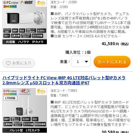
ン）機能で、暗所でもノイズを抑えた滑らかな映
速やかに検索できます。 ■工場の場合 工場や倉庫
注文コード
J3389
像を提供します。 ■ 最大40mの夜間照射で、暗闇
には高い原材料や商品が保管されています。 ここ
型番
J3389
もくっきり 白色光・赤外線ともに最大40m対応。
でのセキュリティは非常に重要です。このような
■4MP、パノラマバレット型IPカメラ。 デュアル
広い場所でもしっかりと夜間監視が可能です。 ■
作業を行うには通常限られた人手しかいません。
レンズ採用で水平視野角180°を1枚の4MPパノラ
音声も記録できる内蔵マイク 映像だけでなく音声
本デバイスは効果的かつ効率的な代替ソリューシ
マ映像で出力 PoE供給可能でLANケーブル1本で設
も記録可能。トラブル時の状況確認や証拠収集に
ョンを提供できます。 ・警備員のパトロールをカ
置可能。 独自の技術で24時間365日カラフルな映
も役立ちます。 ■ 過酷な環境にも耐える防水・防
メラに置き換える ・人間をターゲットとした正確
像。AI搭載で人や車両以外の誤報を大幅に軽減。
塵（IP67）仕様 雨風やホコリにも強く、屋外でも
な不法侵入アラーム 人間の侵入イベントを検知し
■仕様 センサー 2× CMOS 4メガピクセル
安心して設置いただけます。 ■ご注意■ ACアダ
た場合にのみ警告を出すよう設定できます。 動物
（3040H×1368V） レンズ 2× F1.0, 2.8mm固
プタは付属しておりません 別途販売はこちらより
が侵入してもアラームは出しません。 ■HVDTと
41,580
円（税込）
定 視野角 水平：180° 垂直：81° DAY&NIGHT
■対応レコーダー 注意事項（必ずご確認くださ
は ディープラーニングアルゴリズムを搭載した
24Hフルカラー ライト照射距離:最大40m WEB
い） 本製品は特殊解像度モデルです。 必ず解像度
HVDT by AI（Human & Vehicle Detection
購入単位：1個
ブラウザ言語 日本語、英語、中国語、など 搭載ス
3328 (H) × 1504 (V) に対応したレコーダーと一緒
Technology by AI）技術は、 フロントエンドとバ
トレージ マイクロSDカードスロット（最大
にご使用ください。 当社で動作確認済みの対応レ
ックエンドのデバイスに人物と車両の識別アラー
数量：
お気に入り
512GB)SDカードのご購入はこちらから 内蔵マイ
コーダーは下記となります。 ・＜3K/5MP Lite対
ムを もたらします。このシステムは、人間と車両
ク 搭載 内蔵スピーカー 最大出力 1.0W 防水防塵
応＞防犯カメラ用レコーダー 4入力 8入力 16
の識別にフォーカスし、アラームの 効率と効果を
性能 IP67 消費電力 12 VDC, 0.88 A, 最大10.5W /
入力 ・＜5MP対応＞防犯カメラ用レコーダー 4
大幅に向上させます。
PoE(802.3af） 最大12.5W 寸法 118.6 × 105.1 ×
入力 8入力 16入力 ・＜PoC対応＞ 防犯カメラ
ハイブリッドライト FC View 4MP 4G LTE対応バレット型IPカメラ
306.5 mm ・重量 約1400g ■ご注意■ ・WiFi
用デジタルレコーダー 4入力 8入力 16入力
2.8mmレンズ μSDスロット＆双方向通話 IP67
ネットワークレコーダー(Wi-Fi NVR）及び、デジ
タルレコーダー（DVR)へのIP接続は出来ません。
注文コード
T3885
（解像度、ビットレートが非対応のため） ・
型番
T3885
PoE給電しない場合、別途販売のACアダプタが必
■4MP 4G LTE対応バレット型IPカメラ SIMカード
要です。 別途販売はこちらより ––AI搭載で人と車
内蔵で、どこからでもスマホで遠隔監視が可能な
両のイベントに特化し、様々なシーンでセキュリ
4G/LTEカメラ カメラ内のmicroSDカードへ録画・
ティーを効率的に運用できます。–– ■住宅での活
遠隔再生が可能*1 山間部や河川の監視をはじめ、
用シーン ・スマートフォンへの迅速なアラーム通
農場・畑、工事現場、駐車場など、 Wi-Fi環境がな
知・・・アラーム情報やライブ映像の確認ができ
い場所でもリアルタイムで映像を監視できます。
ます。 ・光と音声で侵入者を警告*・・・侵入者
*2*3 ■特徴 ・4G/LTEデータ通信*4 ・高品質な
がいた場合、光とカスタマイズ可能な音声メッセ
30,580
円（税込）