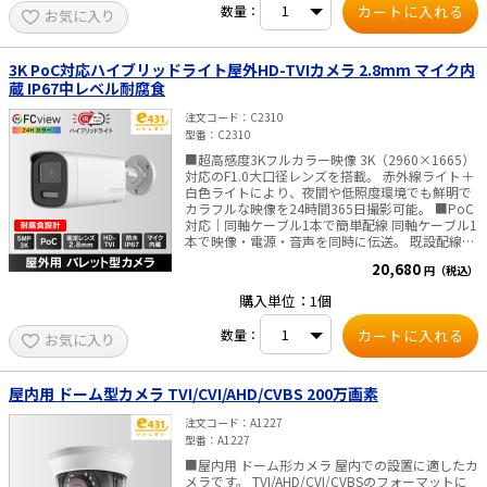
数量：
お気に入り
3K PoC対応ハイブリッドライト屋外HD-TVIカメラ 2.8mm マイク内
蔵 IP67中レベル耐腐食
注文コード
C2310
型番
C2310
■超高感度3Kフルカラー映像 3K（2960×1665）
対応のF1.0大口径レンズを搭載。 赤外線ライト＋
白色ライトにより、夜間や低照度環境でも鮮明で
カラフルな映像を24時間365日撮影可能。 ■PoC
対応｜同軸ケーブル1本で簡単配線 同軸ケーブル1
本で映像・電源・音声を同時に伝送。 既設配線を
活かせるHD-TVIアナログHD出力対応で、導入・更
20,680
円（税込）
新コストを抑えられます。 ※PoC給電は弊社PoC
対応レコーダー・電源供給ユニット専用です。 ■
購入単位：1個
マイク内蔵｜音声録音対応 カメラ本体にマイクを
内蔵。 PoC対応により、同軸ケーブル経由で音声
数量：
お気に入り
伝送が可能で、現場の状況把握に役立ちます。 ■
屋外設置に強い耐腐食設計 NEMA 4X準拠の中レベ
ル耐腐食仕様。 海岸線から約2km離れた沿岸地域
や、酸性雨の影響を受ける環境でも、長期間安定
屋内用 ドーム型カメラ TVI/CVI/AHD/CVBS 200万画素
した運用が可能です。
注文コード
A1227
型番
A1227
■屋内用 ドーム形カメラ 屋内での設置に適したカ
メラです。 TVI/AHD/CVI/CVBSのフォーマットに