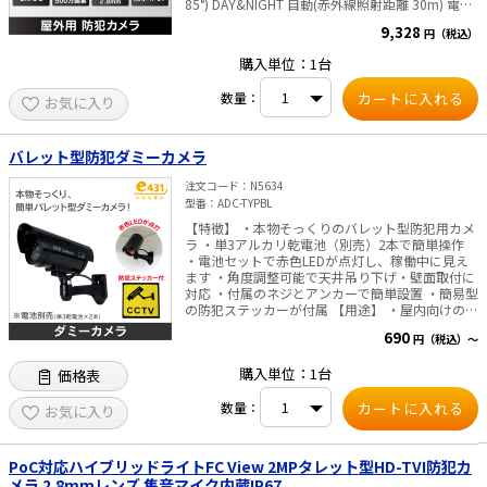
85°) DAY&NIGHT 自動(赤外線照射距離 30m) 電源
DC12V・消費電力 4.3W ■ご注意■ ACアダプタは
9,328
円（税込）
付属しておりません 別途販売はこちらより
購入単位：1台
数量：
お気に入り
バレット型防犯ダミーカメラ
注文コード
N5634
型番
ADC-TYPBL
【特徴】 ・本物そっくりのバレット型防犯用カメ
ラ ・単3アルカリ乾電池（別売）2本で簡単操作
・電池セットで赤色LEDが点灯し、稼働中に見え
ます ・角度調整可能で天井吊り下げ・壁面取付に
対応 ・付属のネジとアンカーで簡単設置 ・簡易型
の防犯ステッカーが付属 【用途】 ・屋内向けの簡
易防犯対策 【商品仕様】 ・付属品：ネジM4・
690
円（税込）～
25mm×3本、アンカー×3本、簡易防犯カメラシ
ール×1枚 ・材質：ABS ・カメラ部分外形寸法
購入単位：1台
価格表
（幅W×奥行D×高さH）：約82×175×75mm ・
使用電池：単3形乾電池×2本（別売） ・電池寿
数量：
命：約2か月（使用環境により異なります） 【使
お気に入り
用上の注意】 ※本製品は盗難防止器ではありませ
ん。盗難事故などの損害については責任を負いか
ねますのでご了承ください。 ※防水仕様ではあり
PoC対応ハイブリッドライトFC View 2MPタレット型HD-TVI防犯カ
ませんので、雨や水のかかる場所では使用しない
メラ 2.8mmレンズ 集音マイク内蔵IP67