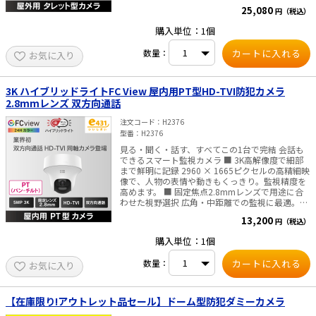
明に記録。証拠映像にも最適です。 ■ F1.0の大口
出力 1ch：HD-TVI出力 LEDライト照射距離 白色ラ
25,080
円（税込）
径レンズで、夜間もフルカラー 夜でも白黒に頼ら
イト：40m／IR（赤外線）ライト：40m 警報 フ
ず、鮮明なカラー映像を実現。暗所でも状況を正
ラッシュライト(白色ライト) 内蔵マイク 対応（同
購入単位：1個
確に把握できます。 ■ スマートハイブリッドライ
軸ケーブル重畳出力） 一般 電源
ト搭載 必要に応じて白色ライトと赤外線を自動で
12VDC±25%/PoC.af※）電源アダプター使用時
数量：
お気に入り
切り替え。省エネと防犯効果を両立します。 ■ 逆
は、カメラ1台に1台の電源アダプターで供給する
光にも強いWDR（ワイドダイナミックレンジ）対
ことをお薦めします。 消費電力 最大5.1W 使用温
応 130dBのWDR機能で、明暗差が大きい場所で
度範囲 -40°C～+60°C 使用湿度範囲 湿度90％以下
も映像が白飛び・黒つぶれしません。出入口や窓
（結露しないこと） 材質 本体：メタル筐体：プラ
3K ハイブリッドライトFC View 屋内用PT型HD-TVI防犯カメラ
際の設置にも最適。 ■ ノイズを抑えて、いつでも
スティック 寸法 Φ109.98mm×98.27mm 重量 約
2.8mmレンズ 双方向通話
クリア映像 3D DNR（デジタルノイズリダクショ
365g 防水・防塵性能 IP67 ■ご注意■・PoC給電
ン）機能で、暗所でもノイズを抑えた滑らかな映
は、弊社PoC対応レコーダー以外では対応してい
注文コード
H2376
像を提供します。 ■ 最大40mの夜間照射で、暗闇
ません。・ACアダプタは付属しておりません。別
型番
H2376
もくっきり 白色光・赤外線ともに最大40m対応。
途販売はこちらより
見る・聞く・話す、すべてこの1台で完結 会話も
広い場所でもしっかりと夜間監視が可能です。 ■
できるスマート監視カメラ ■ 3K高解像度で細部
音声も記録できる内蔵マイク 映像だけでなく音声
まで鮮明に記録 2960 × 1665ピクセルの高精細映
も記録可能。トラブル時の状況確認や証拠収集に
像で、人物の表情や動きもくっきり。監視精度を
も役立ちます。 ■ 過酷な環境にも耐える防水・防
高めます。 ■ 固定焦点2.8mmレンズで用途に合
塵（IP67）仕様 雨風やホコリにも強く、屋外でも
わせた視野選択 広角・中距離での監視に最適。玄
安心して設置いただけます。 ■ご注意■ ACアダ
関、店舗、倉庫などさまざまなシーンに対応可能
プタは付属しておりません 別途販売はこちらより
13,200
円（税込）
です。 ■ 夜間でも明るく映す！最大25m赤外線＆
■対応レコーダー 注意事項（必ずご確認くださ
20m白色ライト 暗闇でも安心。スマートハイブリ
い） 本製品は特殊解像度モデルです。 必ず解像度
購入単位：1個
ッドライトにより、状況に応じた最適な照明を自
3328 (H) × 1504 (V) に対応したレコーダーと一緒
動切替。 ■ 音声の送受信に対応！双方向通話でそ
にご使用ください。 当社で動作確認済みの対応レ
数量：
お気に入り
の場に声を届ける 内蔵マイク＆スピーカーでリア
コーダーは下記となります。 ・＜3K/5MP Lite対
ルタイム会話が可能。来訪者対応や警告にも使え
応＞防犯カメラ用レコーダー 4入力 8入力 16
ます。 ■ 音声も鮮明に記録、同軸ケーブルで手軽
入力 ・＜5MP対応＞防犯カメラ用レコーダー 4
に配線 映像と音声を1本の同軸ケーブルで送信。
入力 8入力 16入力 ・＜PoC対応＞ 防犯カメラ
【在庫限り!アウトレット品セール】ドーム型防犯ダミーカメラ
高品質な録音と簡単設置を両立します。 ■ご注意
用デジタルレコーダー 4入力 8入力 16入力