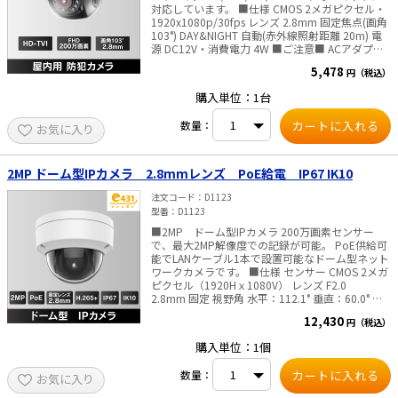
対応しています。 ■仕様 CMOS 2メガピクセル・
1920x1080p/30fps レンズ 2.8mm 固定焦点(画角
103°) DAY&NIGHT 自動(赤外線照射距離 20m) 電
源 DC12V・消費電力 4W ■ご注意■ ACアダプタ
は付属しておりません 別途販売はこちらより
5,478
円（税込）
購入単位：1台
数量：
お気に入り
2MP ドーム型IPカメラ 2.8mmレンズ PoE給電 IP67 IK10
注文コード
D1123
型番
D1123
■2MP ドーム型IPカメラ 200万画素センサー
で、最大2MP解像度での記録が可能。 PoE供給可
能でLANケーブル1本で設置可能なドーム型ネット
ワークカメラです。 ■仕様 センサー CMOS 2メガ
ピクセル（1920Hｘ1080V） レンズ F2.0
2.8mm 固定 視野角 水平：112.1° 垂直：60.0° 対
角：132.2° DAY&NIGHT 自動切換、夜間モノクロ
12,430
円（税込）
映像、赤外線ライト照射距離 最大30m WEBブラ
ウザ言語 英語、ウクライナ語(同梱の”クイックス
購入単位：1個
タートガイド”に日本語の説明があります) 搭載ス
トレージ 未搭載 内蔵マイク 未搭載 防水防塵性能
数量：
お気に入り
IP67(耐衝撃性能:IK10) 消費電力 12 VDC, 0.4 A, 最
大 5 W / PoE: (802.3af) 最大6.5W 寸法 Φ110 ×