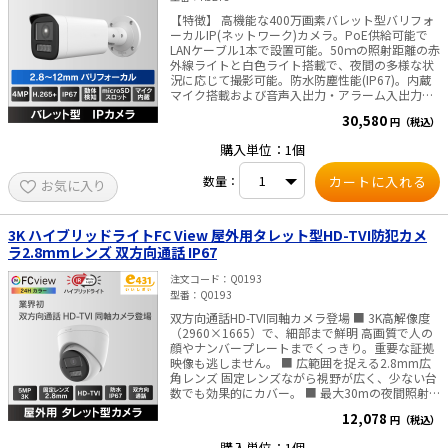
・スマートフォンへの迅速なアラーム通知・・・
【特徴】 高機能な400万画素バレット型バリフォ
アラーム情報やライブ映像の確認ができます。 ・
ーカルIP(ネットワーク)カメラ。PoE供給可能で
光と音声で侵入者を警告*・・・侵入者がいた場
LANケーブル1本で設置可能。50ｍの照射距離の赤
合、光とカスタマイズ可能な音声メッセージで威
外線ライトと白色ライト搭載で、夜間の多様な状
嚇します。 *）内蔵スピーカ、閃光ライト搭載の
況に応じて撮影可能。防水防塵性能(IP67)。内蔵
機種に限ります。対応しているかは、商品の仕様
マイク搭載および音声入出力・アラーム入出力端
書を確認ください。 ■監視センターでの活用シー
子あり・マイクロSDカードスロットは最大512GB
ン 複数の場所を同時に監視しなければならない場
30,580
円（税込）
まで対応。 ■仕様 カメラ 撮像素子 1/3" プログレ
合、セキュリティ監視は簡単な作業ではありませ
ッシブスキャン CMOS 最大解像度 2560(H) ×
ん。 本製品は作業効率を高め、ワークフロー改善
購入単位：1個
1440(V) 最低被写体照度 カラー: 0.005 lx (F1.6,
に役立ちます。 ・防犯について・・・人が侵入し
AGC ON), モノクロ : 0.00 lx (IRライトON) シャッ
た場合のみ、正確な警報を発します。 ・再生・録
数量：
お気に入り
ター速度 1/3 ～ 1/100, 000s レンズ F1.6 2.8 ～
画検索について・・・人や車両などの映像を分類
12mm 電動バリフォーカル 視野角 水平：96.7°～
して速やかに検索できます。 ■工場の場合 工場や
29.7°, 垂直 51.7°～16.7°, 対角 114.3°～34° 調整角
倉庫には高い原材料や商品が保管されています。
度 水平：0～360°、垂直：0～90°、回転：0～
ここでのセキュリティは非常に重要です。このよ
3K ハイブリッドライトFC View 屋外用タレット型HD-TVI防犯カメ
360° DAY & NIGHT ICR (IR-CutFilter removable) /
うな作業を行うには通常限られた人手しかいませ
ラ2.8mmレンズ 双方向通話 IP67
24Hカラー ライト 赤外線(850nm) 最大照射距離
ん。 本デバイスは効果的かつ効率的な代替ソリュ
50m、 白色ライト 最大照射距離50m DORI D:
ーションを提供できます。 ・警備員のパトロール
注文コード
Q0193
64.0～198.0m, O: 25.4～78.6m, R: 12.8～39.6m,
をカメラに置き換える ・人間をターゲットとした
型番
Q0193
I: 6.4～19.8m ビデオ メインストリーム 50Hz:
正確な不法侵入アラーム 人間の侵入イベントを検
双方向通話HD-TVI同軸カメラ登場 ■ 3K高解像度
20fps (2560×1440),25fps (1920×1080,
知した場合にのみ警告を出すよう設定できます。
（2960×1665）で、細部まで鮮明 高画質で人の
1280×720)60Hz: 20fps (2560×1440),24 fps
動物が侵入してもアラームは出しません。
顔やナンバープレートまでくっきり。重要な証拠
(1920×1080, 1280×720) サブストリーム 50 Hz:
■HVDTとは ディープラーニングアルゴリズムを
映像も逃しません。 ■ 広範囲を捉える2.8mm広
25 fps (1280 × 720, 640 × 480, 640 × 360)60
搭載した HVDT by AI（Human & Vehicle
角レンズ 固定レンズながら視野が広く、少ない台
Hz: 24 fps (1280 × 720, 640 × 480, 640 × 360)
Detection Technology by AI）技術は、 フロント
数でも効果的にカバー。 ■ 最大30mの夜間照射
ビデオ圧縮 メインストリーム: H.265+ / H.265 /
エンドとバックエンドのデバイスに人物と車両の
で、暗闇でも安心 白色ライトは最大20m、赤外線
H.264+ / H.264,サブストリーム : H.265 / H.264 /
識別アラームを もたらします。このシステムは、
12,078
円（税込）
は最大30m対応。夜間でも明るく監視できます。
MJPEG ビデオビットレート 32 Kbps ～ 16 Mbps
人間と車両の識別にフォーカスし、アラームの 効
■ スマートハイブリッドライト搭載 状況に応じて
H.264 Type Baseline Profile / Main Profile / High
率と効果を大幅に向上させます。
購入単位：1個