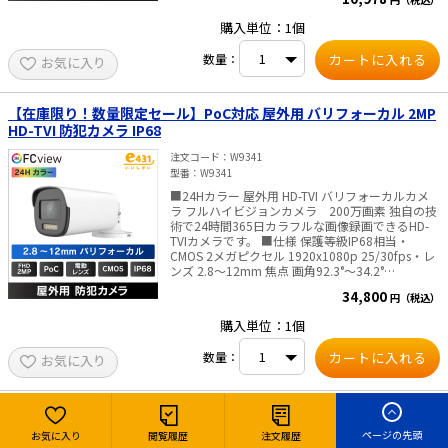
は最大30m対応。夜間でも明るく監視できます。
■ スマートハイブリッドライト搭載 状況に応じて
購入単位：1個
白色光とIRを自動切り替え。省エネ＆防犯効果を
両立。 ■ 双方向音声でその場とリアルタイム通話
数量：
お気に入り
マイク＆スピーカー内蔵。映像を見るだけでな
く、声かけや威嚇、来訪者対応も可能です。 ■ 音
声も映像も同軸ケーブルでかんたん配線 配線工事
の手間を削減し、設置がスムーズ。 ■ 屋外設置も
【在庫限り！数量限定セール】PoC対応 屋外用 バリフォーカル 2MP
安心の防塵・防水（IP67）設計 雨やホコリに強
HD-TVI 防犯カメラ IP68
く、過酷な環境下でも安定稼働。 ■ご注意■ AC
アダプタは付属しておりません 別途販売はこちら
注文コード
W9341
より ■双方向通話機能対応レコーダー 注意事項
型番
W9341
（必ずご確認ください） 本製品の双方向通話機能
■24Hカラー 屋外用 HD-TVI バリフォーカルカメ
は、新しい技術を採用しているため、2025年以前
ラ フルハイビジョンカメラ 200万画素 独自の技
に発売されたレコーダーではご利用いただけませ
術で24時間365日カラフルな画像録画できるHD-
ん。 当社にて動作確認済みの、双方向通話機能に
TVIカメラです。 ■仕様 保護等級IP68相当・
対応したレコーダーは以下の通りです。 ・＜
CMOS 2メガピクセル 1920x1080p 25/30fps・レ
3K/5MP Lite対応＞防犯カメラ用レコーダー 4入
ンズ 2.8～12mm 焦点 画角92.3°～34.2°
力 8入力 16入力 ・＜5MP対応＞防犯カメラ用
DAY&NIGHT カラー(白光照射距離 40m) 電動ズー
レコーダー 4入力 8入力 16入力 ・＜PoC対
34,800
円（税込）
ム・遠隔設定 電源 DC12V・AC24V・PoC 最大
応＞ 防犯カメラ用デジタルレコーダー 4入力 8
消費電力 12.2W ■ご注意■ ACアダプタは付属し
入力 16入力 ■仕様 カメラ 撮像素子 3K CMOS
購入単位：1個
ておりません 別途販売はこちらより
解像度 1920 (H) x 1080 (V) フレームレート
3K@10/12.5/20/25fps,
数量：
お気に入り
4MP@25/30fps,1080P@25/30 fps 最低被写体照
度 0.01 lx (F1.6, AGC ON)、0.00 lx (IR LED ON) シ
ャッター速度 1/15~1/50,000 (NTSC)
1/12.5~1/50,000(PAL) Day & Night ICR (IR-
4MP FCView 屋外用 バレットネットワークカメラ 2.8mmレンズ
CutFilter removable) / 24H カラー レンズ 2.8mm
IP68 高レベル耐腐食性
ページの先頭
お気に入り
閲覧履歴
注文履歴
固定焦点 視野角 水平:105°,垂直62°,対角131° 調整