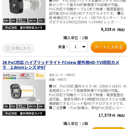
■5MP PoC対応 バレット型屋外カメラ 500万画
範囲 半径5mまで ライト 補助光ライトモード
レンジ (WDR) 120 dB SNR ≥ 52 dB プライバシー
素センサーで最大5MP解像度での記録が可能。
Smart, IR, White Light LEDライト照射距離 IRライ
マスク 4領域設定可能 機能 一般機能 アンチフリ
PoC対応で同軸ケーブル1本で映像・電源重畳伝
ト: 30mまで、白色ライト: 20mまで メニュー 画
ッカー、ハートビート、ミラー、パスワード保
送可能なPoC対応 HDアナログカメラです。 ■仕
像モード STD/HIGH-SAT / HIGH LIGHT AGC
護、電子メールによるパスワードリセット イベン
様 映像出力フォーマット：HD-TVI センサー： 5メ
LOW/MIDDLE/HIGH ライティングモード WHITE
ト 基本イベント 動体検知（特定対象（人および車
ガピクセルCMOS(2560H ×1944V) レンズ：
LIGHT / SMART / IR ホワイトバランス
両）によるアラームのトリガーに対応）、映像タ
2.8mm 固定 視野角：水平：85° 垂直：63° 対
AUTO/MANUAL ノイズリダクション 2D DNR 自動
ンパリングアラーム、例外処理 リンケージ FTP/
9,328
円（税込）
角：110° DAY&NIGHT:自動切換、夜間モノクロ映
露出モード GLOBAL / HLC / BLC / DWDR / HLS フ
メモリカードへのアップロード、監視センターに
像、赤外線ライト照射30m 防水防塵性能：IP67
ァンクション BRIGHTNES / SHARPNESS / Anti-
通知、メール送信、トリガー録画、トリガーキャ
購入単位：1個
消費電力：最大3W / PoC.af 寸法：61mm
BANDING / SMART IR オーディオ オーディオ機能
プチャ、トリガーアラーム出力、警告音出力 イン
×58mm×158.6mm ・重量 約337g ■ご注意■
エコーキャンセル、AIノイズリダクション、AGC
ターフェース イーサネット RJ45( 10 M /100M自
数量：
お気に入り
・PoC給電は、弊社PoC対応レコーダー以外では
一般 電源 DC12 V±25%注意:1台のカメラには1つ
己適応型イーサネットポート) x1 搭載ストレージ
対応していません。 ・ACアダプタは付属しており
の電源アダプターを使用してください。 消費電力
マイクロSDカードスロット搭載
ません。別途販売はこちらより
最大 5.2 W 使用環境範囲 -40°C~60°C/湿度90%以
microSD/microSDHC/microSDXCカード （最大
3K PoC対応 ハイブリッドライト FCview 屋外用HD-TVI防犯カメ
下(結露しないこと) 材質 プラスチック 寸法/質量
512 GB） 内蔵マイク 搭載, x 1 オーディオ 1入力
ラ 2.8mmレンズ IP67
Φ110 mm×93 mm / 約270g 防水・防塵性能
（ライン入力），2芯端子台，（最大3.3 Vp-p,
IP67
4.7KΩ、非平衡）1出力（ライン出力），2芯端子
注文コード
H8933
台，（最大3.3 Vp-p，100Ω，、非平衡） アラー
型番
H8933
ム入出力 1 入力, 1 出力 (最大12 VDC,30mA) リセ
ットキー 搭載 電源端子 Φ5.5mm 電源プラグ x1
■3K PoC対応 屋外カメラ 3K（2960×1665）の
一般 電源 12 VDC ± 25% / PoE: IEEE 802.3af,
高感度センサーで高画質映像での記録が可能。
Class 3 消費電力 12VDC、0.9A 最大11.0WPoE:
PoC対応で同軸ケーブル1本で映像・電源重畳伝
IEEE 802.3af, Class 3, 最大 12.9 W 材質 メタル、
送可能。 昼夜を問わず24時間365日カラフルな画
プラスチック 使用温度範囲 -30℃ ～ 60℃ 使用湿
像録画できるバレット型HDアナログカメラです。
度範囲 湿度95%以下（結露しないこと） 寸法
■ご注意■ ・PoC給電は、弊社PoC対応レコーダ
Φ105 mm × 252 mm 重量 約 585 g 防水・防塵
ー以外では対応していません。 ・ACアダプタは付
性能 IP67: IEC 60529-2013
17,578
円（税込）
属しておりません。別途販売はこちらより ■仕様
カメラ 撮像素子 3K CMOS 解像度 2960(H) x
購入単位：1個
1665(V) フレームレート 3K@20fps,