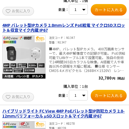
購入単位：1個
能：IP67 / 耐衝撃性能：IK10 消費電力：最大
せます。
2.6W / PoC.af 寸法：Φ111mm ×82.4mm・重
数量：
お気に入り
量 約440g ■ご注意■ ・PoC給電は、弊社PoC
対応レコーダー以外では対応していません。 ・AC
アダプタは付属しておりません。別途販売はこち
らより
4MP バレット型IPカメラ 2.8mmレンズ PoE給電 マイクロSDスロッ
ト＆収音マイク内蔵 IP67
注文コード
N1347
型番
N1347
■4MP、バレット型IPカメラ。 400万画素センサ
ーで、最大4MP解像度での記録が可能。 PoE供給
可能でLANケーブル1本で設置可能。 独自の技術
で24時間365日カラフルな映像。AI搭載で人や車
両以外の誤報を大幅に軽減。 ■仕様 センサー
CMOS 4メガピクセル（2688H×1520V） レンズ
F1.0, 2.8mm固定 視野角 水平：112° 垂直：
32,780
円（税込）
61° 対角：134° DAY&NIGHT 24Hフルカラー ラ
イト照射距離:最大40m WEBブラウザ言語 日本
購入単位：1台
語、英語、中国語、など 搭載ストレージ マイクロ
SDカードスロット（最大512GB)SDカードのご購
数量：
お気に入り
入はこちらから 内蔵マイク 搭載 防水防塵性能
IP67 消費電力 12 VDC, 0.5 A, 最大6W /
PoE(802.3af） 最大7.5W 寸法 215.2 × 78.8 ×
78.6 mm ・重量 約695g ■ご注意■ PoE給電
ハイブリッドライト FC View 4MP PoEバレット型IP防犯カメラ 2.8-
しない場合、別途販売のACアダプタが必要です。
12mmバリフォーカル μSDスロット＆マイク内蔵 IP67
別途販売はこちらより ––AI搭載で人と車両のイベ
ントに特化し、様々なシーンでセキュリティーを
注文コード
K8278
効率的に運用できます。–– ■住宅での活用シーン
型番
K8278