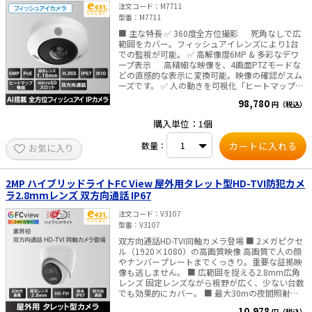
注文コード
M7711
膏ボードや薄い板上では確実に固定できないおそ
型番
M7711
れがありますので取付けないでください。 ※吊下
げタイプですので、取付けの際はビス留めなど確
■ 主な特長 ✅ 360度全方位撮影 死角なしで広
実に固定してください。落下によるケガのおそれ
範囲をカバー。フィッシュアイレンズにより1台
があります。 ※長時間使用しないときは、電池を
での監視が可能。 ✅ 高解像度6MP & 多彩なデワ
取外し、保管してください。液漏れによる故障の
ープ表示 高精細な映像を、4画面PTZモードな
原因となります。
どの直感的な表示に変換可能。映像の確認がスム
ーズです。 ✅ 人の動きを可視化「ヒートマップ機
能」搭載 AIベースの人数カウント＆ヒートマッ
98,780
円（税込）
プ生成により、施設内の混雑状況を分析できま
す。 ✅ 夜間も安心！IR（赤外線）LED 15m対応
購入単位：1個
3つの独立制御IRライトにより、真っ暗な環境でも
鮮明な映像を提供。 ✅ マイク・スピーカー内蔵の
数量：
お気に入り
双方向音声対応 音声の録音・会話が可能で、防
犯や来客対応にも最適です。 ✅ 屋外設置も安心の
高耐久設計 IP67防水防塵＆IK10耐衝撃に対
応。屋外や人の出入りが多い場所でも長期間使用
2MP ハイブリッドライトFC View 屋外用タレット型HD-TVI防犯カメ
可能。 ■ こんな方におすすめ 店舗・オフィス・
ラ2.8mmレンズ 双方向通話 IP67
倉庫の360度防犯カメラをお探しの方 AIで人の動
きや混雑を分析したい方 屋外対応の魚眼カメラを
注文コード
V3107
探している法人・事業者様 音声での双方向コミュ
型番
V3107
ニケーションが必要な施設・現場
双方向通話HD-TVI同軸カメラ登場 ■ 2メガピクセ
ル（1920×1080）の高画質映像 高画質で人の顔
やナンバープレートまでくっきり。重要な証拠映
像も逃しません。 ■ 広範囲を捉える2.8mm広角
レンズ 固定レンズながら視野が広く、少ない台数
でも効果的にカバー。 ■ 最大30mの夜間照射
で、暗闇でも安心 白色ライトは最大20m、赤外線
10,978
円（税込）