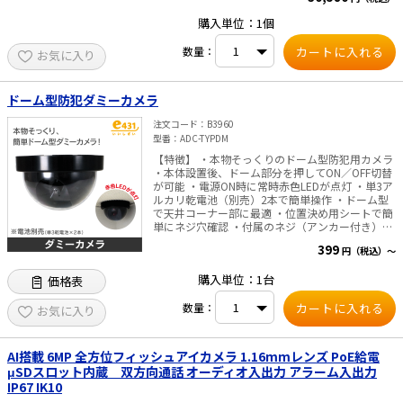
4MP画像と効率的なH.265圧縮技術 ・人と車両の
ージで威嚇します。 *）内蔵スピーカ、閃光ライ
検出機能 ・IR＆白色のスマートハイブリッドライ
ト搭載の機種に限ります。対応しているかは、商
購入単位：1個
ト搭載（最大30mの照射距離） ・内蔵マイク・ス
品の仕様書を確認ください。 ■監視センターでの
ピーカーによる双方向通話 ・最大512GBの
活用シーン 複数の場所を同時に監視しなければな
数量：
お気に入り
microSDカード対応 ・防水・防塵性能（IP67）
らない場合、セキュリティ監視は簡単な作業では
*1)お客様にてSIMカード※およびmicroSDカード
ありません。 本製品は作業効率を高め、ワークフ
をご用意・取り付けいただく必要があります。※
ロー改善に役立ちます。 ・防犯について・・・人
データ通信のみを行うため、音声通話機能は不要
が侵入した場合のみ、正確な警報を発します。 ・
ドーム型防犯ダミーカメラ
です。*2)設置場所には電源が必要です。同梱のAC
再生・録画検索について・・・人や車両などの映
アダプタをご使用ください。 *3)カメラの初期設
像を分類して速やかに検索できます。 ■工場の場
注文コード
B3960
定は、設置前にPCで有線LANに接続し、ブラウザ
合 工場や倉庫には高い原材料や商品が保管されて
型番
ADC-TYPDM
から行う必要があります。*4)SIMカードのデータ
います。 ここでのセキュリティは非常に重要で
【特徴】 ・本物そっくりのドーム型防犯用カメラ
通信量は、1時間の遠隔監視につき約1～2GBの通
す。このような作業を行うには通常限られた人手
・本体設置後、ドーム部分を押してON／OFF切替
信量を使用します。1日当たり約15分の遠隔監視
しかいません。 本デバイスは効果的かつ効率的な
が可能 ・電源ON時に常時赤色LEDが点灯 ・単3ア
をご視聴の場合は、約8～16GB/月ほど使用しま
代替ソリューションを提供できます。 ・警備員の
ルカリ乾電池（別売）2本で簡単操作 ・ドーム型
す。■仕様 センサー CMOS 4メガピクセル
パトロールをカメラに置き換える ・人間をターゲ
で天井コーナー部に最適 ・位置決め用シートで簡
（2560H×1440V） レンズ F2.2 2.8㎜ 固定焦点
ットとした正確な不法侵入アラーム 人間の侵入イ
単にネジ穴確認 ・付属のネジ（アンカー付き）で
視野角 水平:94° 垂直 49° 対角 114° DAY&NIGHT
ベントを検知した場合にのみ警告を出すよう設定
簡単取付 【用途】 ・屋内向けの簡易防犯対策
赤外線(850nm) 最大照射距離：30m、 白色ライト
できます。 動物が侵入してもアラームは出しませ
399
円（税込）～
【商品仕様】 ・付属品：ネジM4（25mm）×2
最大照射距離：30m 搭載ストレージ マイクロSD
ん。 ■HVDTとは ディープラーニングアルゴリズ
本、アンカー×2本、ネジ位置決めシート×1枚・
カードスロット（最大512GB) SDカードのご購入
ムを搭載した HVDT by AI（Human & Vehicle
購入単位：1台
価格表
・材質：ABS ・外形寸法（幅W×奥行D×高さ
はこちらから 内蔵マイク 搭載（オーディオ入出力
Detection Technology by AI）技術は、 フロント
H）：約117×117×72mm ・使用電池：単3形乾
端子あり） 防水防塵性能 IP67 IEC 60529-2013 消
エンドとバックエンドのデバイスに人物と車両の
数量：
電池×2本（別売） ・使用場所：屋内 【使用上の
お気に入り
費電力 12 VDC, 最大9W 寸法 238.5 mm × 97.6
識別アラームを もたらします。このシステムは、
注意】 ※本製品は盗難防止器ではありません。盗
mm × 67.4 mm ・重量 約380g ※屋内/屋外とも
人間と車両の識別にフォーカスし、アラームの 効
難事故などの損害については責任を負いかねます
にご利用いただけます。
率と効果を大幅に向上させます。
のでご了承ください。 ※防水仕様ではありません
AI搭載 6MP 全方位フィッシュアイカメラ 1.16mmレンズ PoE給電
ので、雨や水のかかる場所では使用しないでくだ
μSDスロット内蔵 双方向通話 オーディオ入出力 アラーム入出力
さい。 ※本製品はダミーカメラです。実際に撮影
IP67 IK10
などのカメラ機能を有しておりません。 ※本製品
を分解したり改造したりしないでください。 ※石