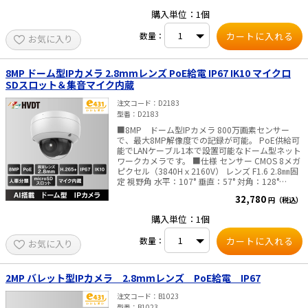
モノクロ映像、赤外線ライト照射距離 最大20m
購入単位：1個
WEBブラウザ言語 日本語、英語、中国語、など
搭載ストレージ マイクロSDカードスロット（最大
数量：
お気に入り
256GB)SDカードのご購入はこちらから 内蔵マイ
ク 搭載 （オーディオ入出力端子あり） 防水防塵
性能 IP66 （耐衝撃性能：IK10） 消費電力 12
VDC, 最大9.2W / PoE 802.3af 寸法 Φ130.7 ×
8MP ドーム型IPカメラ 2.8mmレンズ PoE給電 IP67 IK10 マイクロ
101.7 mm ・重量 約530g ※屋内/屋外ともに
SDスロット＆集音マイク内蔵
ご利用いただけます。 ■ご注意■ PoE給電しない
場合、別途販売のACアダプタが必要です。 別途販
注文コード
D2183
売はこちらより
型番
D2183
■8MP ドーム型IPカメラ 800万画素センサー
で、最大8MP解像度での記録が可能。 PoE供給可
能でLANケーブル1本で設置可能なドーム型ネット
ワークカメラです。 ■仕様 センサー CMOS 8メガ
ピクセル（3840Hｘ2160V） レンズ F1.6 2.8㎜固
定 視野角 水平：107° 垂直：57° 対角：128°
DAY&NIGHT 自動切換、夜間モノクロ映像、赤外
32,780
円（税込）
線ライト照射距離 最大30m WEBブラウザ言語
日本語、英語、中国語、など 搭載ストレージ マイ
購入単位：1個
クロSDカードスロット（最大256GB)SDカードの
ご購入はこちらから 内蔵マイク 搭載 防水防塵性
数量：
お気に入り
能 IP67 消費電力 12 VDC, 0.5 A, 最大6W /
PoE(802.3af）最大7.2W 寸法 121.4 × 92.2
mm ・重量 約550 g ※屋内/屋外ともにご利
用いただけます。 ■ご注意■ PoE給電しない場
2MP バレット型IPカメラ 2.8mmレンズ PoE給電 IP67
合、別途販売のACアダプタが必要です。 別途販売
はこちらより ––AI搭載で人と車両のイベントに特
注文コード
B1023
化し、様々なシーンでセキュリティーを効率的に
型番
B1023