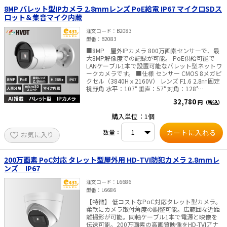
8MP バレット型IPカメラ 2.8mmレンズ PoE給電 IP67 マイクロSDス
ロット＆集音マイク内蔵
注文コード
B2083
型番
B2083
■8MP 屋外IPカメラ 800万画素センサーで、最
大8MP解像度での記録が可能。 PoE供給可能で
LANケーブル1本で設置可能なバレット型ネットワ
ークカメラです。 ■仕様 センサー CMOS 8メガピ
クセル（3840Hｘ2160V） レンズ F1.6 2.8㎜固定
視野角 水平：107° 垂直：57° 対角：128°
DAY&NIGHT 自動切換、夜間モノクロ映像、赤外
32,780
円（税込）
線ライト照射距離 最大40m WEBブラウザ言語
日本語、英語、中国語、など 搭載ストレージ マイ
購入単位：1個
クロSDカードスロット（最大256GB)SDカードの
ご購入はこちらから 内蔵マイク 搭載 防水防塵性
数量：
お気に入り
能 IP67 消費電力 12 VDC, 0.5 A, 最大6W /
PoE(802.3af） 最大7.2W 寸法 Φ70 × 161.7
mm ・重量 約495 g ※屋内/屋外ともにご利用
いただけます。 ■ご注意■ PoE給電しない場合、
200万画素 PoC対応 タレット型屋外用 HD-TVI防犯カメラ 2.8mmレ
別途販売のACアダプタが必要です。 別途販売はこ
ンズ IP67
ちらより ––AI搭載で人と車両のイベントに特化
し、様々なシーンでセキュリティーを効率的に運
注文コード
L6686
用できます。–– ■住宅での活用シーン ・スマート
型番
L6686
フォンへの迅速なアラーム通知・・・アラーム情
【特徴】 低コストなPoC対応タレット型カメラ。
報やライブ映像の確認ができます。 ・光と音声で
柔軟にカメラ取付角度の調整可能。広範囲な近距
侵入者を警告*・・・侵入者がいた場合、光とカス
離撮影が可能。同軸ケーブル1本で電源と映像を
タマイズ可能な音声メッセージで威嚇します。
伝送可能。200万画素の高画質映像をHD-TVIアナ
*）内蔵スピーカ、閃光ライト搭載の機種に限りま