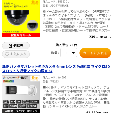
■ ACアダプタは付属しておりません 別途販売は
注文コード
B3960OL
こちらより ■双方向通話機能対応レコーダー 注意
型番
ADC-TYPDM/OL
事項（必ずご確認ください） 本製品の双方向通話
※ドーム部分を押しても電源のON／OFF切替でき
機能は、新しい技術を採用しているため、2025年
ませんのでご了承ください。 【特徴】 ・本物そっ
以前に発売されたレコーダーではご利用いただけ
くりのドーム型防犯用カメラ ・乾電池をセット後
ません。 当社にて動作確認済みの、双方向通話機
は常時LEDが点灯します ・単3アルカリ乾電池
能に対応したレコーダーは以下の通りです。 ・＜
（別売）2本で簡単操作 ・ドーム型で天井コーナ
5MP対応＞防犯カメラ用レコーダー 4入力 8入
ー部に最適 ・位置決め用シートで簡単にネジ穴確
力 16入力 ・＜PoC対応＞ 防犯カメラ用デジタ
認 ・付属のネジ（アンカー付き）で簡単取付 【用
ルレコーダー 4入力 8入力 16入力
239
円（税込）～
途】 ・屋内向けの簡易防犯対策 【商品仕様】 ・
付属品：ネジM4（25mm）×2本、アンカー×2
購入単位：1台
価格表
本、ネジ位置決めシート×1枚 ・材質：ABS ・外
形寸法（幅W×奥行D×高さH）：約
数量：
117×117×72mm ・使用電池：単3形乾電池×2
お気に入り
本（別売） ・使用場所：屋内 【使用上の注意】
※本製品は盗難防止器ではありません。盗難事故
などの損害については責任を負いかねますのでご
8MP パノラマバレット型IPカメラ 4mmレンズ PoE給電 マイクロSD
了承ください。 ※防水仕様ではありませんので、
スロット＆収音マイク内蔵 IP67
雨や水のかかる場所では使用しないでください。
※本製品はダミーカメラです。実際に撮影などの
注文コード
W4293
カメラ機能を有しておりません。 ※本製品を分解
型番
W4293
したり改造したりしないでください。 ※石膏ボー
ドや薄い板上では確実に固定できないおそれがあ
■4K(8MP)、パノラマバレット型IPカメラ。 デュ
りますので取付けないでください。 ※吊下げタイ
アルレンズ採用で水平視野角180°の映像を4K画質
プですので、取付けの際はビス留めなど確実に固
で提供 PoE供給可能でLANケーブル1本で設置可
定してください。落下によるケガのおそれがあり
能。 独自の技術で24時間365日カラフルな映像。
ます。 ※長時間使用しないときは、電池を取外
AI搭載で人や車両以外の誤報を大幅に軽減。 ■仕
し、保管してください。液漏れによる故障の原因
様 センサー 2× CMOS 8メガピクセル
となります。
（5120H×1440V） レンズ 2× F1.0, 4mm固定
61,380
円（税込）