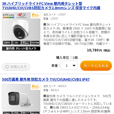
定焦点 視野角 水平：105°, 垂直56°, 対角123° 調
3K ハイブリッドライトFC View 屋内用タレット型
整角度 水平：0～360°、垂直：0～90°、回転：0
TVI/AHD/CVI/CVBS防犯カメラ2.8mmレンズ 収音マイク内蔵
～360° WDR（ダイナミックレンジ） 130dB以上
メニュー 画像モード STD/HIGH-SAT/HIGHLIGHT
注文コード
L7037
AGC LOW/MEDIUM/HIGH DAY&NIGHTモード
型番
L7037
WHITELIGHT/SMART/IR ホワイトバランス
■3K ハイブリッドライトFC View 屋内用タレット
AUTO/MANUAL ノイズリダクション 3D DNR 自動
型カメラ 3K、解像度 2960 × 1665 の高画質に加
露出モード GLOBAL/HLC/BLC/HLS/WDR ファン
えて、赤外線ライトと白色ライト搭載で、夜間の
クション
多様な状況に応じて撮影可能なカメラです。
BRIGHTNESS/CONTRAST/SHARPNESS/ANTI-
TVI/AHD/CVI/CVBS切替可能、最大3K（5MP）解
BANDING プライバシーマスク 4領域設定可能 動
像度での記録が可能。 HD-TVI出力時、内蔵マイク
き検出領域 4領域設定可能 インターフェース 映像
音声は、映像に重畳され同軸ケーブル1本でDVRに
出力 1ch：HD-TVI出力 LEDライト照射距離 白色ラ
10,780
円（税込）
接続。（カメラ電源配線は、別途必要） ■仕様
イト：20m／IR（赤外線）ライト：30m 警報 フ
CMOS 3K（2960Hx1665V） 2.8㎜固定焦点レンズ
ラッシュライト(白色ライト) 内蔵マイク 対応（同
購入単位：1個
視野角：110°（水平）、60°（垂直）、143°（対
軸ケーブル重畳出力） 一般 電源
角） DAY&NIGHT：ICR / 24Hカラー / スマー
12VDC±25%/PoC.af※）電源アダプター使用時
数量：
お気に入り
ト ・ライト照射距離：最大20m（IR/白色と
は、カメラ1台に1台の電源アダプターで供給する
も） 内蔵マイク：搭載 電源：DC12 V ・消費
ことをお薦めします。 消費電力 最大4.0W 使用温
電力：最大3.9W 寸法：Φ 85.02 mm × 81.25
度範囲 -40°C～+60°C 使用湿度範囲 湿度90％以下
mm ・重量：約240 g ■ご注意■ ACアダプタ
（結露しないこと） 材質 メタル 寸法
500万画素 屋外用 防犯カメラ TVI/CVI/AHD/CVBS IP67
は付属しておりません 別途販売はこちらより
Φ70mm×161.1mm 重量 約425g 防水・防塵性能
IP67 ■ご注意■・PoC給電は、弊社PoC対応レコ
注文コード
N2313
ーダー以外では対応していません。・ACアダプタ
型番
N2313
は付属しておりません。別途販売はこちらより
■屋外用 カメラ フルハイビジョンカメラ 500万
画素 屋外での設置に適したカメラです。
TVI/AHD/CVI/CVBSのフォーマットに対応していま
す。 ■仕様 CMOS 5メガピクセル・2560x1944p
(デフォルトは4MP) レンズ 2.8mm 固定焦点(画角