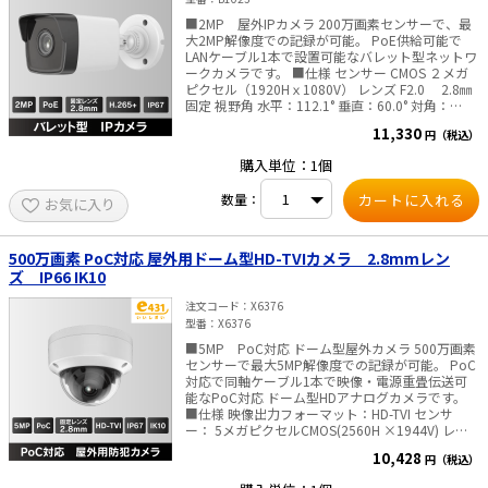
運用できます。–– ■住宅での活用シーン ・スマー
■2MP 屋外IPカメラ 200万画素センサーで、最
トフォンへの迅速なアラーム通知・・・アラーム
大2MP解像度での記録が可能。 PoE供給可能で
情報やライブ映像の確認ができます。 ・光と音声
LANケーブル1本で設置可能なバレット型ネットワ
で侵入者を警告*・・・侵入者がいた場合、光とカ
ークカメラです。 ■仕様 センサー CMOS ２メガ
スタマイズ可能な音声メッセージで威嚇します。
ピクセル（1920Hｘ1080V） レンズ F2.0 2.8㎜
*）内蔵スピーカ、閃光ライト搭載の機種に限りま
固定 視野角 水平：112.1° 垂直：60.0° 対角：
す。対応しているかは、商品の仕様書を確認くだ
132.2° DAY&NIGHT 自動切換、夜間モノクロ映
さい。 ■監視センターでの活用シーン 複数の場所
11,330
円（税込）
像、赤外線ライト照射距離 最大30m WEBブラウ
を同時に監視しなければならない場合、セキュリ
ザ言語 英語、ウクライナ語(同梱の”クイックスタ
ティ監視は簡単な作業ではありません。 本製品は
購入単位：1個
ートガイド”に日本語の説明があります) 搭載スト
作業効率を高め、ワークフロー改善に役立ちま
レージ 未搭載 内蔵マイク 未搭載 防水防塵性能
す。 ・防犯について・・・人が侵入した場合の
数量：
お気に入り
IP67 消費電力 12 VDC, 0.4 A, 最大 5 W ／
み、正確な警報を発します。 ・再生・録画検索に
PoE(802.3af） 最大. 6.5 W 寸法 177.6 × 66.2 ×
ついて・・・人や車両などの映像を分類して速や
67.8 mm ・重量 約270 g ※屋内/屋外ともにご
かに検索できます。 ■工場の場合 工場や倉庫には
利用いただけます。 ■ご注意■ ACアダプタは付
500万画素 PoC対応 屋外用ドーム型HD-TVIカメラ 2.8mmレン
高い原材料や商品が保管されています。 ここでの
属しておりません。 別途販売はこちらより
セキュリティは非常に重要です。このような作業
ズ IP66 IK10
を行うには通常限られた人手しかいません。 本デ
バイスは効果的かつ効率的な代替ソリューション
注文コード
X6376
を提供できます。 ・警備員のパトロールをカメラ
型番
X6376
に置き換える ・人間をターゲットとした正確な不
■5MP PoC対応 ドーム型屋外カメラ 500万画素
法侵入アラーム 人間の侵入イベントを検知した場
センサーで最大5MP解像度での記録が可能。 PoC
合にのみ警告を出すよう設定できます。 動物が侵
対応で同軸ケーブル1本で映像・電源重畳伝送可
入してもアラームは出しません。 ■HVDTとは デ
能なPoC対応 ドーム型HDアナログカメラです。
ィープラーニングアルゴリズムを搭載した HVDT
■仕様 映像出力フォーマット：HD-TVI センサ
by AI（Human & Vehicle Detection Technology
ー： 5メガピクセルCMOS(2560H ×1944V) レン
by AI）技術は、 フロントエンドとバックエンドの
ズ：2.8mm 固定 視野角：水平：85° 垂直：
デバイスに人物と車両の識別アラームを もたらし
10,428
円（税込）
63° 対角：110° DAY&NIGHT:自動切換、夜間モ
ます。このシステムは、人間と車両の識別にフォ
ノクロ映像、赤外線ライト照射20m 防水防塵性
ーカスし、アラームの 効率と効果を大幅に向上さ