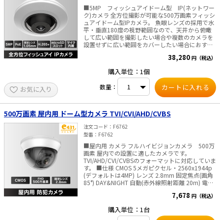
■5MP フィッシュアイドーム型 IP(ネットワー
ク)カメラ 全方位撮影が可能な500万画素フィッシ
ュアイドーム型IPカメラ。 魚眼レンズの採用で水
平・垂直180度の視野範囲なので、天井から俯瞰
して広い範囲を撮影したい場合や複数のカメラを
設置せずに広い範囲をカバーしたい場合におすす
めです。マイク内蔵で音声監視も可能です。
38,280
円（税込）
購入単位：1個
数量：
お気に入り
500万画素 屋内用 ドーム型カメラ TVI/CVI/AHD/CVBS
注文コード
F6762
型番
F6762
■屋内用 カメラ フルハイビジョンカメラ 500万
画素 屋内での設置に適したカメラです。
TVI/AHD/CVI/CVBSのフォーマットに対応していま
す。 ■仕様 CMOS 5メガピクセル・2560x1944p
(デフォルトは4MP) レンズ 2.8mm 固定焦点(画角
85°) DAY&NIGHT 自動(赤外線照射距離 20m) 電源
DC12V・消費電力 4.3W ■ご注意■ ACアダプタは
7,678
円（税込）
付属しておりません 別途販売はこちらより
購入単位：1台