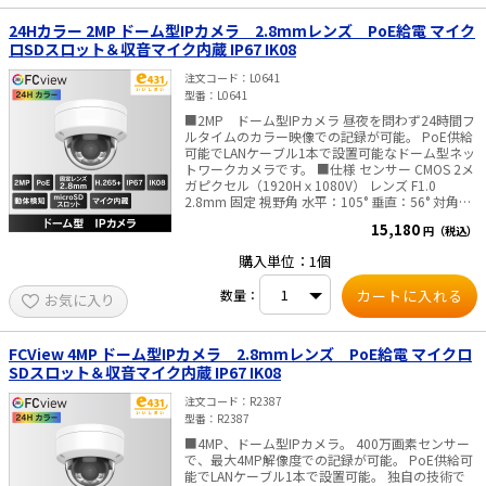
82.4 mm ・重量 約410 g ※屋内/屋外ともにご
利用いただけます。 ■ご注意■ ACアダプタは付
24Hカラー 2MP ドーム型IPカメラ 2.8mmレンズ PoE給電 マイク
属しておりません。 別途販売はこちらより
ロSDスロット＆収音マイク内蔵 IP67 IK08
注文コード
L0641
型番
L0641
■2MP ドーム型IPカメラ 昼夜を問わず24時間フ
ルタイムのカラー映像での記録が可能。 PoE供給
可能でLANケーブル1本で設置可能なドーム型ネッ
トワークカメラです。 ■仕様 センサー CMOS 2メ
ガピクセル（1920Hｘ1080V） レンズ F1.0
2.8mm 固定 視野角 水平：105° 垂直：56° 対角：
125° DAY&NIGHT 24Hフルカラー、白色LED照射
15,180
円（税込）
距離 最大30m WEBブラウザ言語 英語、ウクラ
イナ語(同梱の”クイックスタートガイド”に日本語
購入単位：1個
の説明があります) 搭載ストレージ
microSD/microSDHC/microSDXC(最大256GB) 内
数量：
お気に入り
蔵マイク 搭載 防水防塵性能 IP67(耐衝撃性
能:IK08) 消費電力 12 VDC, 0.4 A, 最大 5 W / PoE:
(802.3af, 36 V ～ 57 V), 0.2 A to 0.15 A, 最大. 6.5
W 寸法 Φ121.5 × 97.6 mm ・重量 約500 g ■ご
FCView 4MP ドーム型IPカメラ 2.8mmレンズ PoE給電 マイクロ
注意■ ACアダプタは付属しておりません。 別途
SDスロット＆収音マイク内蔵 IP67 IK08
販売はこちらより
注文コード
R2387
型番
R2387
■4MP、ドーム型IPカメラ。 400万画素センサー
で、最大4MP解像度での記録が可能。 PoE供給可
能でLANケーブル1本で設置可能。 独自の技術で