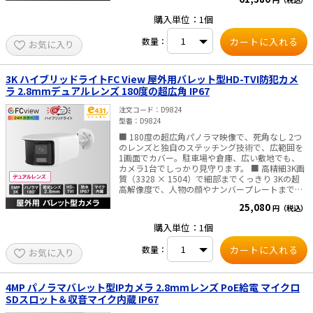
視野角 水平：180° 垂直：44° DAY&NIGHT 24H
フルカラー ライト照射距離:最大40m WEBブラ
購入単位：1個
ウザ言語 日本語、英語、中国語、など 搭載ストレ
ージ マイクロSDカードスロット（最大512GB)SD
数量：
お気に入り
カードのご購入はこちらから 内蔵マイク 搭載 内
蔵スピーカー 最大出力 1.0W 防水防塵性能 IP67
消費電力 12 VDC, 0.88 A, 最大10.5W /
PoE(802.3af） 最大12.5W 寸法 118.6 × 105.1 ×
3K ハイブリッドライトFC View 屋外用バレット型HD-TVI防犯カメ
305.4 mm ・重量 約1420g ■ご注意■ ・WiFi
ラ 2.8mmデュアルレンズ 180度の超広角 IP67
ネットワークレコーダー(Wi-Fi NVR）、4ch入力ネ
ットワークレコーダー（NVR)及び、 デジタルレ
注文コード
D9824
コーダー（DVR)へのIP接続は出来ません。（解像
型番
D9824
度、ビットレートが非対応のため） ・PoE給電し
■ 180度の超広角パノラマ映像で、死角なし 2つ
ない場合、別途販売のACアダプタが必要です。 別
のレンズと独自のステッチング技術で、広範囲を
途販売はこちらより ––AI搭載で人と車両のイベン
1画面でカバー。駐車場や倉庫、広い敷地でも、
トに特化し、様々なシーンでセキュリティーを効
カメラ1台でしっかり見守ります。 ■ 高精細3K画
率的に運用できます。–– ■住宅での活用シーン ・
質（3328 × 1504）で細部までくっきり 3Kの超
スマートフォンへの迅速なアラーム通知・・・ア
高解像度で、人物の顔やナンバープレートまで鮮
ラーム情報やライブ映像の確認ができます。 ・光
明に記録。証拠映像にも最適です。 ■ F1.0の大口
と音声で侵入者を警告*・・・侵入者がいた場合、
25,080
円（税込）
径レンズで、夜間もフルカラー 夜でも白黒に頼ら
光とカスタマイズ可能な音声メッセージで威嚇し
ず、鮮明なカラー映像を実現。暗所でも状況を正
ます。 *）内蔵スピーカ、閃光ライト搭載の機種
購入単位：1個
確に把握できます。 ■ スマートハイブリッドライ
に限ります。対応しているかは、商品の仕様書を
ト搭載 必要に応じて白色ライトと赤外線を自動で
確認ください。 ■監視センターでの活用シーン 複
数量：
お気に入り
切り替え。省エネと防犯効果を両立します。 ■ 逆
数の場所を同時に監視しなければならない場合、
光にも強いWDR（ワイドダイナミックレンジ）対
セキュリティ監視は簡単な作業ではありません。
応 130dBのWDR機能で、明暗差が大きい場所で
本製品は作業効率を高め、ワークフロー改善に役
も映像が白飛び・黒つぶれしません。出入口や窓
立ちます。 ・防犯について・・・人が侵入した場
4MP パノラマバレット型IPカメラ 2.8mmレンズ PoE給電 マイクロ
際の設置にも最適。 ■ ノイズを抑えて、いつでも
合のみ、正確な警報を発します。 ・再生・録画検
SDスロット＆収音マイク内蔵 IP67
クリア映像 3D DNR（デジタルノイズリダクショ
索について・・・人や車両などの映像を分類して