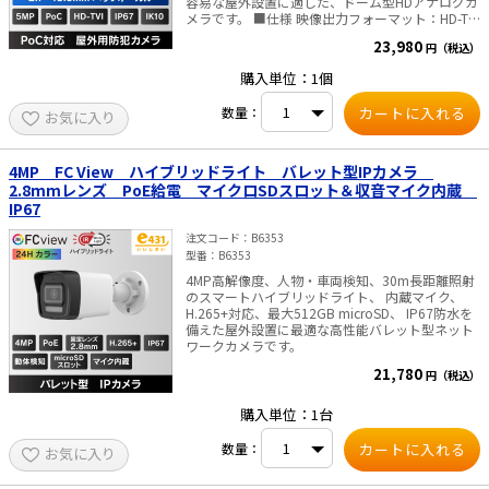
容易な屋外設置に適した、ドーム型HDアナログカ
メラです。 ■仕様 映像出力フォーマット：HD-TVI
センサー： 5メガピクセルCMOS(2560H ×1944V)
23,980
円（税込）
レンズ ：2.7～13.5mm バリフォーカル 視野
角：水平：95～26° 垂直：72～20° 対角：126
購入単位：1個
～30° DAY&NIGHT:自動切換、夜間モノクロ映像、
赤外線ライト照射40m 防水防塵性能：IP67 / 耐衝
数量：
お気に入り
撃性能：IK10 消費電力：最大7.4W / PoC.at 寸
法：Φ145mm ×111.3mm・重量 約863g ■ご
注意■ ・PoC給電は、弊社PoC対応レコーダー以
外では対応していません。 ・ACアダプタは付属し
4MP FC View ハイブリッドライト バレット型IPカメラ
ておりません。別途販売はこちらより
2.8mmレンズ PoE給電 マイクロSDスロット＆収音マイク内蔵
IP67
注文コード
B6353
型番
B6353
4MP高解像度、人物・車両検知、30m長距離照射
のスマートハイブリッドライト、 内蔵マイク、
H.265+対応、最大512GB microSD、 IP67防水を
備えた屋外設置に最適な高性能バレット型ネット
ワークカメラです。
21,780
円（税込）
購入単位：1台
数量：
お気に入り