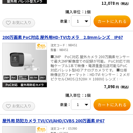
12,078
円（税込）
は最大30m対応。夜間でも明るく監視できます。
■ スマートハイブリッドライト搭載 状況に応じて
e431オリジナル
購入単位：1個
白色光とIRを自動切り替え。省エネ＆防犯効果を
両立。 ■ 双方向音声でその場とリアルタイム通話
数量：
暑さ対策
お気に入り
マイク＆スピーカー内蔵。映像を見るだけでな
く、声かけや威嚇、来訪者対応も可能です。 ■ 音
声も映像も同軸ケーブルでかんたん配線 配線工事
販売終了品
の手間を削減し、設置がスムーズ。 ■ 屋外設置も
200万画素 PoC対応 屋外用HD-TVIカメラ 2.8mmレンズ IP67
安心の防塵・防水（IP67）設計 雨やホコリに強
く、過酷な環境下でも安定稼働。 ■ご注意■ AC
注文コード
N8451
アダプタは付属しておりません 別途販売はこちら
型番
N8451
より ■双方向通話機能対応レコーダー 注意事項
■2MP PoC対応 屋外カメラ 200万画素センサー
（必ずご確認ください） 本製品の双方向通話機能
で最大2MP解像度での記録が可能。 PoC対応で同
は、新しい技術を採用しているため、2025年以前
軸ケーブル1本で映像・電源重畳伝送可能なPoC
に発売されたレコーダーではご利用いただけませ
対応バレット型HDアナログカメラです。 ■仕様
ん。 当社にて動作確認済みの、双方向通話機能に
映像出力フォーマット：HD-TVI センサー：２メガ
対応したレコーダーは以下の通りです。 ・＜5MP
ピクセルCMOS (1920H × 1080V) レンズ：
対応＞防犯カメラ用レコーダー 4入力 8入力
2.8mm 固定 視野角：水平：101° DAY&NIGHT:自
16入力 ・＜PoC対応＞ 防犯カメラ用デジタルレ
7,898
円（税込）
動切換、夜間モノクロ映像、赤外線ライト照射
コーダー 4入力 8入力 16入力 ■仕様 カメラ
20m 防水防塵性能：IP67 消費電力：最大2.9W /
撮像素子 3K CMOS 解像度 2960 (H) x 1665 (V) フ
購入単位：1個
PoC.af 寸法：Φ70mm ×158.6mm・重量 約
レームレート 3K@10/12.5/20/25fps,
335g ■ご注意■ ・PoC給電は、弊社PoC対応レ
4MP@25/30fps,1080P@25/30 fps 最低被写体照
数量：
お気に入り
コーダー以外では対応していません。 ・ACアダプ
度 0.01 lx (F1.6, AGC ON)、0.00 lx (IR LED ON) シ
タは付属しておりません。別途販売はこちらより
ャッター速度 1/15~1/50,000 (NTSC)
1/12.5~1/50,000(PAL) Day & Night ICR (IR-
屋外用 防犯カメラ TVI/CVI/AHD/CVBS 200万画素 IP67
CutFilter removable) / 24H カラー レンズ 2.8mm
固定焦点 視野角 水平:105°,垂直62°,対角131° 調整
注文コード
E5390
角度 水平:0~360°、垂直:0~90°、回転:0~360°