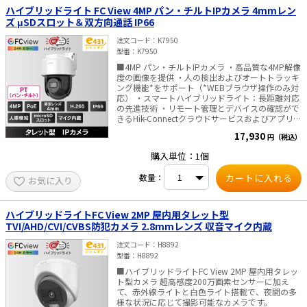
ハイブリッドライト FC View 4MP パン・チルトIPカメラ 4mmレン
ズ μSDスロット＆双方向通話 IP66
注文コード
K7950
型番
K7950
■4MP パン・チルトIPカメラ ・高品質な4MP解像
度の画像を提供 ・人の検出およびオートトラッキ
ング機能*をサポート（*WEBブラウザ操作のみ対
応） ・スマートハイブリッドライト：長距離対応
の先進技術 ・リモート管理とデバイスの確認がで
きるHik-Connectクラウドサービスおよびアプリに
対応 ・リアルタイムオーディオセキュリティ用の
17,930
円（税込）
内蔵マイクとスピーカー ・内蔵メモリーカードス
ロット、microSD/SDHC/SDXCカードに対応、最
購入単位：1個
大512GBまで ・防水・防塵性能（IP66） ・動体
検知 ディープラーニングにより「人・車」を瞬
数量：
お気に入り
時に識別するAI動体検知技術です。環境による誤
報を排除し、重要なイベントのみを的確に捉える
ことで、監視の効率と精度を最大限に高めます。
ハイブリッドライトFC View 2MP 屋内用タレット型
TVI/AHD/CVI/CVBS防犯カメラ 2.8mmレンズ 収音マイク内蔵
注文コード
H8892
型番
H8892
■ハイブリッドライトFC View 2MP 屋内用タレッ
ト型カメラ 超高感度200万画素センサーに加え
て、赤外線ライトと白色ライト搭載で、夜間の多
様な状況に応じて撮影可能なカメラです。