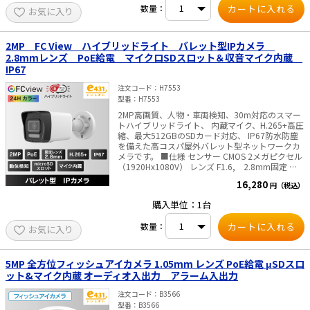
4MP@25/30fps, 1080p@25/30 fps 最低被写体照
数量：
お気に入り
度 0.0005 lx (F1.0, AGC ON)、0.00 lx （白色ライ
ト ON） シャッター速度 1/25(1/30)s ～
1/50,000s、 スローシャッター 最大16倍 Day ＆
Night ICR (IR-CutFilter removable) / 24Hカラー レ
2MP FC View ハイブリッドライト バレット型IPカメラ
ンズ 2.8 mm 固定焦点 視野角 水平：110°, 垂直
2.8mmレンズ PoE給電 マイクロSDスロット＆収音マイク内蔵
59°, 対角 139° 調整角度 水平：0～360°、垂直：0
IP67
～90°、回転：0～360° WDR（ダイナミックレン
ジ） 130 dB以上 映像出力 1ch： HD-TVI メニュー
注文コード
H7553
画像モード STD / HIGH-SAT / HIGHLIGHT AGC
型番
H7553
LOW /MEDIUM /HIGH DAY&NIGHTモード AUTO /
COLOR / B＆W (Black and White) ホワイトバラン
2MP高画質、人物・車両検知、30m対応のスマー
ス AUTO / OUTDOOR / GLOBAL / MANUAL ノイズ
トハイブリッドライト、 内蔵マイク、H.265+高圧
リダクション 3D DNR / 2D DNR 自動露出モード
縮、最大512GBのSDカード対応、 IP67防水防塵
GLOBAL / HLC / BLC / HLS / WDR ファンクション
を備えた高コスパ屋外バレット型ネットワークカ
BRIGHTNESS / CONTRAST / MIRROR / SMART
メラです。 ■仕様 センサー CMOS 2メガピクセル
LIGHT / ANTIBANDING プライバシーマスク 4領域
（1920Hx1080V） レンズ F1.6, 2.8mm固定 視
設定可能 動き検出領域 4領域設定可能 一般 電源
野角 水平：103° 垂直：56° 対角：121°
16,280
円（税込）
12 VDC±25% / PoC.af※）電源アダプター使用
DAY&NIGHT ICR（IR-Cut filter Removal）／24H
時は、カメラ1台に1台の電源アダプターで供給す
カラー、IRライト・白色ライト照射距離：最大
購入単位：1台
ることをお薦めします。 消費電力 最大 5.7 W 使用
30m WEBブラウザ言語 英語、ウクライナ語（同
温度範囲 -40 °C ～ +60 °C 使用湿度範囲 湿度90％
梱の”クイックスタートガイド”に日本語の説明が
数量：
お気に入り
以下 （結露しないこと） LEDライト照射距離 白色
あります） 搭載ストレージ マイクロSDカードス
ライト： 20m ／ IR（赤外線）ライト： 20m 材質
ロット（最大512GB）SDカードのご購入はこちら
メタル 寸法 161.1 mm × 68.4 mm × 65.2 mm
から 内蔵マイク 搭載 防水防塵性能 IP67 消費電力
12 VDC, 0.4A, 最大5W／PoE（802.3af）,0.2A～
重量 約 440 g 防水・防塵性能 IP67
5MP 全方位フィッシュアイカメラ 1.05mm レンズ PoE給電 μSDスロ
0.15A, 最大6.5W 寸法 170.8×66×69.1mm・重
ット&マイク内蔵 オーディオ入出力 アラーム入出力
量 約285g ■ご注意■ PoE給電しない場合、別
途販売のACアダプタが必要です。別途販売はこち
注文コード
B3566
らより
型番
B3566