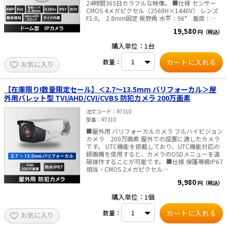
24時間365日カラフルな映像。 ■仕様 センサー
CMOS 4メガピクセル（2560H×1440V） レンズ
F1.0, 2.8mm固定 視野角 水平：96° 垂直：
52° 対角：113° DAY&NIGHT 24Hフルカラー 白
19,580
円（税込）
色LED照射距離:最大30m WEBブラウザ言語 英
語、ウクライナ語(同梱の”クイックスタートガイ
購入単位：1台
ド”に日本語の説明があります) 搭載ストレージ マ
イクロSDカードスロット（最大256GB)SDカード
数量：
お気に入り
のご購入はこちらから 内蔵マイク 搭載 防水防塵
性能 IP67（耐衝撃性能：IK08） 消費電力 12 VDC,
0.4 A, 最大5W / PoE(802.3af）,0.2A～0.15A, 最大
6.5W 寸法 Φ121.5× 97.6 mm ・重量 約500g
【在庫限り!数量限定セール】＜2.7～13.5mm バリフォーカル＞屋
■ご注意■ PoE給電しない場合、別途販売のACア
外用バレット型 TVI/AHD/CVI/CVBS 防犯カメラ 200万画素
ダプタが必要です。 別途販売はこちらより
注文コード
R7310
型番
R7310
■屋外用 バリフォーカルカメラ フルハイビジョン
カメラ 200万画素 屋外での設置に適したカメラ
です。 UTC機能を搭載しており、UTC機能対応の
録画機を使用すると、カメラのOSDメニューを遠
隔操作することが可能です。 ■仕様 保護等級IP67
相当・CMOS 2メガピクセル
1920x1080p/30fps・レンズ 2.7～13.5mm 焦点
9,980
円（税込）
(画角 32.1°～103°) DAY&NIGHT 自動(赤外線照射
距離 80m) 電動ズーム・遠隔設定 電源 DC12V・消
購入単位：1個
費電力 7.5W ■ご注意■ ACアダプタは付属してお
りません 別途販売はこちらより
数量：
お気に入り