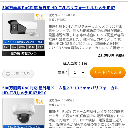
500万画素 PoC対応 屋外用 HD-TVI バリフォーカルカメラ IP67
注文コード
W8850
型番
W8850
■屋外用 HD-TVI バリフォーカルカメラ 500万画
素センサーで、最大5MP解像度での記録が可能。
設置場所が限られる等の場合にレンズ調整が容易
な屋外設置に適した、HD-TVI出力のカメラです。
■仕様 CMOS 5メガピクセル（2560Hx1944V）
2.7～13.5mm 電動バリフォーカルレンズ 視野
角：95°～26°（水平）、72°～20°（垂直）、126°
23,980
円（税込）
～33°（対角） DAY&NIGHT 自動切換、夜間モノク
ロ映像 赤外線ライト照射距離 最大40m 防水防
購入単位：1台
塵性能 IP67 電源 DC 12V / PoC.at・消費電力 最
大8.7W以下 ■ご注意■ ACアダプタは付属してお
数量：
お気に入り
りません 別途販売はこちらより
500万画素 PoC対応 屋外用ドーム型2.7~13.5mmバリフォーカル
HD-TVIカメラ IP67 IK10
注文コード
X8571
型番
X8571
■5MP PoC対応ドーム型屋外カメラ 500万画素
センサーで最大5MP解像度での記録が可能。PoC
対応で同軸ケーブル1本で映像・電源重畳伝送可
能。 設置場所が限られる等の場合にレンズ調整が